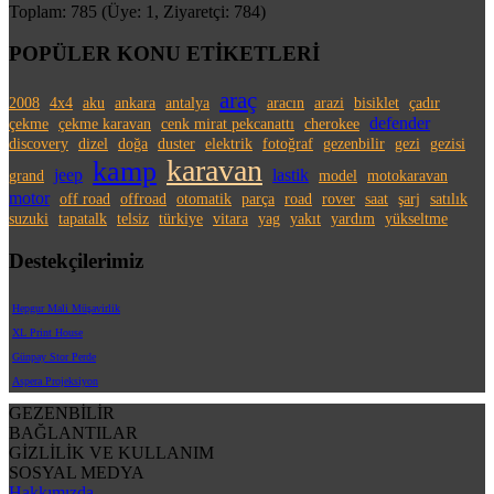
Toplam: 785 (Üye: 1, Ziyaretçi: 784)
POPÜLER KONU ETİKETLERİ
araç
2008
4x4
aku
ankara
antalya
aracın
arazi
bisiklet
çadır
defender
çekme
çekme karavan
cenk mirat pekcanattı
cherokee
discovery
dizel
doğa
duster
elektrik
fotoğraf
gezenbilir
gezi
gezisi
karavan
kamp
jeep
lastik
grand
model
motokaravan
motor
off road
offroad
otomatik
parça
road
rover
saat
şarj
satılık
suzuki
tapatalk
telsiz
türkiye
vitara
yag
yakıt
yardım
yükseltme
Destekçilerimiz
Hepgur Mali Müşavirlik
XL Print House
Günpay Stor Perde
Aspera Projeksiyon
GEZENBİLİR
BAĞLANTILAR
GİZLİLİK VE KULLANIM
SOSYAL MEDYA
Hakkımızda