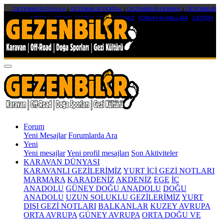
GEZENBİLİR PUSULA
|
GEZENBİLİR PORTAL
|
GEZENBİLİR DERNEK
|
GEZENBİLİR
MEDYA
|
SOSYAL MEDYA HESAPLARIMIZ
|
FORUM KURALLARI
|
İLETİŞİM
Forum
Yeni Mesajlar
Forumlarda Ara
Yeni
Yeni mesajlar
Yeni profil mesajları
Son Aktiviteler
KARAVAN DÜNYASI
KARAVANLI GEZİLERİMİZ
YURT İÇİ GEZİ NOTLARI
MARMARA
KARADENİZ
AKDENİZ
EGE
İÇ
ANADOLU
GÜNEY DOĞU ANADOLU
DOĞU
ANADOLU
UZUN SOLUKLU GEZİLERİMİZ
YURT
DIŞI GEZİ NOTLARI
BALKANLAR
KUZEY AVRUPA
ORTA AVRUPA
GÜNEY AVRUPA
ORTA DOĞU VE