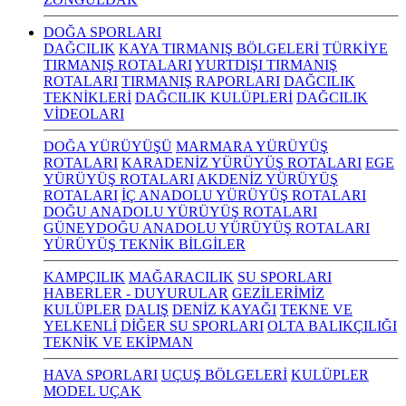
DOĞA SPORLARI
DAĞCILIK
KAYA TIRMANIŞ BÖLGELERİ
TÜRKİYE
TIRMANIŞ ROTALARI
YURTDIŞI TIRMANIŞ
ROTALARI
TIRMANIŞ RAPORLARI
DAĞCILIK
TEKNİKLERİ
DAĞCILIK KULÜPLERİ
DAĞCILIK
VİDEOLARI
DOĞA YÜRÜYÜŞÜ
MARMARA YÜRÜYÜŞ
ROTALARI
KARADENİZ YÜRÜYÜŞ ROTALARI
EGE
YÜRÜYÜŞ ROTALARI
AKDENİZ YÜRÜYÜŞ
ROTALARI
İÇ ANADOLU YÜRÜYÜŞ ROTALARI
DOĞU ANADOLU YÜRÜYÜŞ ROTALARI
GÜNEYDOĞU ANADOLU YÜRÜYÜŞ ROTALARI
YÜRÜYÜŞ TEKNİK BİLGİLER
KAMPÇILIK
MAĞARACILIK
SU SPORLARI
HABERLER - DUYURULAR
GEZİLERİMİZ
KULÜPLER
DALIŞ
DENİZ KAYAĞI
TEKNE VE
YELKENLİ
DİĞER SU SPORLARI
OLTA BALIKÇILIĞI
TEKNİK VE EKİPMAN
HAVA SPORLARI
UÇUŞ BÖLGELERİ
KULÜPLER
MODEL UÇAK