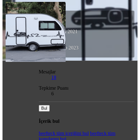
beefteck
Yeni Üye
Katılım
25 Eki 2021
Son görülme
27 Şub 2023
Mesajlar
18
Tepkime Puanı
6
Bul
İçerik bul
beefteck tüm içeriğini bul
beefteck tüm
konularını bul