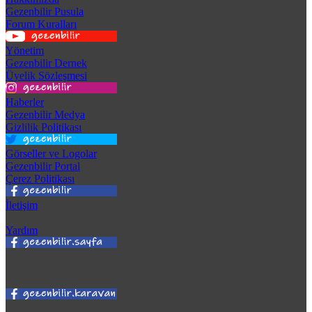
Gezenbilir Pusula
Forum Kuralları
Yönetim
Gezenbilir Dernek
Üyelik Sözleşmesi
Haberler
Gezenbilir Medya
Gizlilik Politikası
Görseller ve Logolar
Gezenbilir Portal
Çerez Politikası
İletişim
Yardım