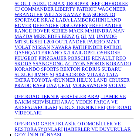
SCOUT
ISUZU
D-MAX
TROOPER
JEEP
CHEROKEE
CJ
COMMANDER
LIBERTY
PATRIOT
WAGONEER
WRANGLER
WILLYS
KAMAZ
KIA
SORENTO
SPORTAGE
KRAZ
LADA
LAMBORGHINI
LAND
ROVER
DEFENDER
DISCOVERY
FREELANDER
RANGE ROVER
SERIES
MACK
MAHINDRA
MAN
MAZDA
MERCEDES-BENZ
G
GL
ML
UNIMOG
MITSUBISHI
L200
OUTLANDER
PAJERO
MZKT
VOLAT
NISSAN
NAVARA
PATHFINDER
PATROL
QASHQAI
TERRANO
X-TRAIL
OPEL
OSHKOSH
PEUGEOT
PINZGAUER
PORSCHE
RENAULT
REO
SKODA
SSANGYONG
ACTYON SPORTS
KORANDO
KORANDO SPORTS
REXTON
RODIUS
SUBARU
SUZUKI
JIMNY
SJ
SX4 S-CROSS
VITARA
TATA
TATRA
TOYOTA
4RUNNER
HILUX
LAND CRUISER
PRADO
RAV4
UAZ
URAL
VOLKSWAGEN
VOLVO
OFF-ROAD TEKNİK
SERVİSLER
ARAÇ TAMİR VE
BAKIM SERVİSLERİ
ARAÇ YEDEK PARÇA VE
AKSESUARCILARI
SÜRÜŞ TEKNİKLERİ
OFF-ROAD
VİDEOLARI
OFF-ROAD GARAJ
KLASİK OTOMOBİLLER VE
RESTORASYONLARI
HABERLER VE DUYURULAR
GEZGİNİN DÜNYASI