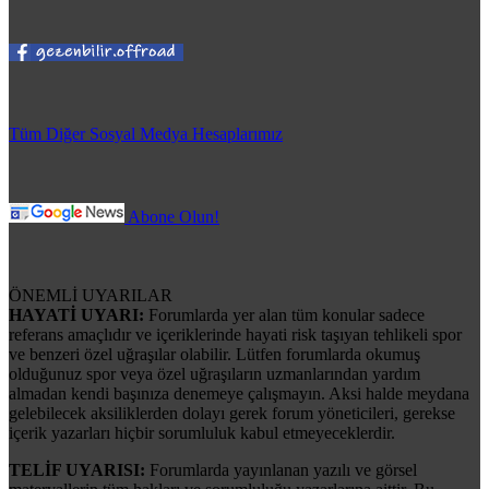
Tüm Diğer Sosyal Medya Hesaplarımız
Abone Olun!
ÖNEMLİ UYARILAR
HAYATİ UYARI:
Forumlarda yer alan tüm konular sadece
referans amaçlıdır ve içeriklerinde hayati risk taşıyan tehlikeli spor
ve benzeri özel uğraşılar olabilir. Lütfen forumlarda okumuş
olduğunuz spor veya özel uğraşıların uzmanlarından yardım
almadan kendi başınıza denemeye çalışmayın. Aksi halde meydana
gelebilecek aksiliklerden dolayı gerek forum yöneticileri, gerekse
içerik yazarları hiçbir sorumluluk kabul etmeyeceklerdir.
TELİF UYARISI:
Forumlarda yayınlanan yazılı ve görsel