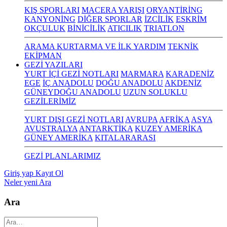
KIŞ SPORLARI
MACERA YARIŞI
ORYANTİRİNG
KANYONİNG
DİĞER SPORLAR
İZCİLİK
ESKRİM
OKÇULUK
BİNİCİLİK
ATICILIK
TRIATLON
ARAMA KURTARMA VE İLK YARDIM
TEKNİK
EKİPMAN
GEZİ YAZILARI
YURT İÇİ GEZİ NOTLARI
MARMARA
KARADENİZ
EGE
İÇ ANADOLU
DOĞU ANADOLU
AKDENİZ
GÜNEYDOĞU ANADOLU
UZUN SOLUKLU
GEZİLERİMİZ
YURT DIŞI GEZİ NOTLARI
AVRUPA
AFRİKA
ASYA
AVUSTRALYA
ANTARKTİKA
KUZEY AMERİKA
GÜNEY AMERİKA
KITALARARASI
GEZİ PLANLARIMIZ
Giriş yap
Kayıt Ol
Neler yeni
Ara
Ara