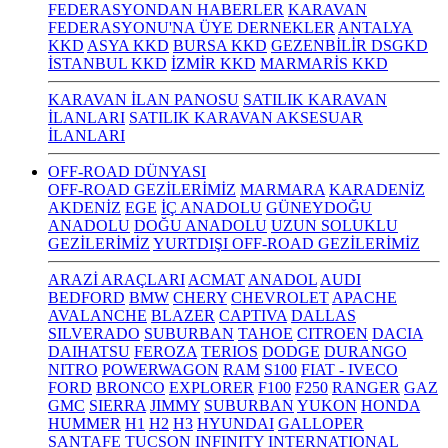
FEDERASYONDAN HABERLER
KARAVAN
FEDERASYONU'NA ÜYE DERNEKLER
ANTALYA
KKD
ASYA KKD
BURSA KKD
GEZENBİLİR DSGKD
İSTANBUL KKD
İZMİR KKD
MARMARİS KKD
KARAVAN İLAN PANOSU
SATILIK KARAVAN
İLANLARI
SATILIK KARAVAN AKSESUAR
İLANLARI
OFF-ROAD DÜNYASI
OFF-ROAD GEZİLERİMİZ
MARMARA
KARADENİZ
AKDENİZ
EGE
İÇ ANADOLU
GÜNEYDOĞU
ANADOLU
DOĞU ANADOLU
UZUN SOLUKLU
GEZİLERİMİZ
YURTDIŞI OFF-ROAD GEZİLERİMİZ
ARAZİ ARAÇLARI
ACMAT
ANADOL
AUDI
BEDFORD
BMW
CHERY
CHEVROLET
APACHE
AVALANCHE
BLAZER
CAPTIVA
DALLAS
SILVERADO
SUBURBAN
TAHOE
CITROEN
DACIA
DAIHATSU
FEROZA
TERIOS
DODGE
DURANGO
NITRO
POWERWAGON
RAM
S100
FIAT - IVECO
FORD
BRONCO
EXPLORER
F100
F250
RANGER
GAZ
GMC
SIERRA
JIMMY
SUBURBAN
YUKON
HONDA
HUMMER
H1
H2
H3
HYUNDAI
GALLOPER
SANTAFE
TUCSON
INFINITY
INTERNATIONAL