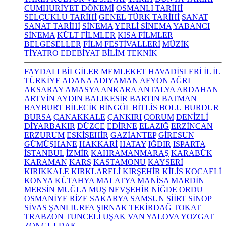
CUMHURİYET DÖNEMİ
OSMANLI TARİHİ
SELÇUKLU TARİHİ
GENEL TÜRK TARİHİ
SANAT
SANAT TARİHİ
SİNEMA
YERLİ SİNEMA
YABANCI
SİNEMA
KÜLT FİLMLER
KISA FİLMLER
BELGESELLER
FİLM FESTİVALLERİ
MÜZİK
TİYATRO
EDEBİYAT
BİLİM TEKNİK
FAYDALI BİLGİLER
MEMLEKET HAVADİSLERİ
İL İL
TÜRKİYE
ADANA
ADIYAMAN
AFYON
AĞRI
AKSARAY
AMASYA
ANKARA
ANTALYA
ARDAHAN
ARTVİN
AYDIN
BALIKESİR
BARTIN
BATMAN
BAYBURT
BİLECİK
BİNGÖL
BİTLİS
BOLU
BURDUR
BURSA
ÇANAKKALE
ÇANKIRI
ÇORUM
DENİZLİ
DİYARBAKIR
DÜZCE
EDİRNE
ELAZIĞ
ERZİNCAN
ERZURUM
ESKİŞEHİR
GAZİANTEP
GİRESUN
GÜMÜŞHANE
HAKKARİ
HATAY
IĞDIR
ISPARTA
İSTANBUL
İZMİR
KAHRAMANMARAŞ
KARABÜK
KARAMAN
KARS
KASTAMONU
KAYSERİ
KIRIKKALE
KIRKLARELİ
KIRŞEHİR
KİLİS
KOCAELİ
KONYA
KÜTAHYA
MALATYA
MANİSA
MARDİN
MERSİN
MUĞLA
MUŞ
NEVŞEHİR
NİĞDE
ORDU
OSMANİYE
RİZE
SAKARYA
SAMSUN
SİİRT
SİNOP
SİVAS
ŞANLIURFA
ŞIRNAK
TEKİRDAĞ
TOKAT
TRABZON
TUNCELİ
UŞAK
VAN
YALOVA
YOZGAT
ZONGULDAK