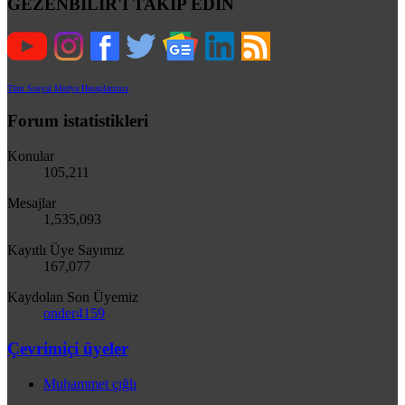
GEZENBİLİR'İ TAKİP EDİN
Tüm Sosyal Medya Hesaplarımız
Forum istatistikleri
Konular
105,211
Mesajlar
1,535,093
Kayıtlı Üye Sayımız
167,077
Kaydolan Son Üyemiz
onder4159
Çevrimiçi üyeler
Muhammet çığlı