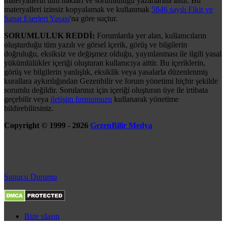
materyallerin tüm hakları ve sorumluluğu yazarlarına aittir. Bu
materyalleri izinsiz kopyalamak ve kullanmak
5846 sayılı Fikir ve
Sanat Eserleri Yasası
'na göre suçtur.
SORUMLULUK REDDİ:
Forumlarda yer alan, kullanıcıların
oluşturduğu tüm yazılı ve görsel içerik, görüş ve bilgilerin
doğruluğu, eksiksiz ve değişmez olduğu, yayınlanması ile ilgili yasal
yükümlülükler içeriği oluşturan kullanıcıya aittir. Bu içeriklerin,
görüş ve bilgilerin yanlışlık, eksiklik veya yasalarla düzenlenmiş
kurallara aykırılığından Gezenbilir ve forum yönetimi hiçbir şekilde
sorumlu değildir. Sorularınız için içeriği oluşturan üye ile irtibata
geçebilir veya
iletişim formumuzu
kullanarak yönetime
bildirebilirsiniz.
Copyright © 1999 - 2026
GezenBilir Medya
Sunucu Durumu
Bize ulaşın