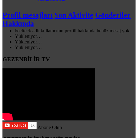
Profil mesajları
Son Aktivite
Gönderiler
Hakkında
beefteck adlı kullanıcının profili hakkında henüz mesaj yok.
Yükleniyor…
Yükleniyor…
Yükleniyor…
GEZENBİLİR TV
Abone Olun