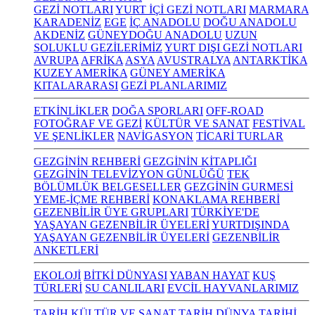
GEZİ NOTLARI
YURT İÇİ GEZİ NOTLARI
MARMARA
KARADENİZ
EGE
İÇ ANADOLU
DOĞU ANADOLU
AKDENİZ
GÜNEYDOĞU ANADOLU
UZUN
SOLUKLU GEZİLERİMİZ
YURT DIŞI GEZİ NOTLARI
AVRUPA
AFRİKA
ASYA
AVUSTRALYA
ANTARKTİKA
KUZEY AMERİKA
GÜNEY AMERİKA
KITALARARASI
GEZİ PLANLARIMIZ
ETKİNLİKLER
DOĞA SPORLARI
OFF-ROAD
FOTOĞRAF VE GEZİ
KÜLTÜR VE SANAT
FESTİVAL
VE ŞENLİKLER
NAVİGASYON
TİCARİ TURLAR
GEZGİNİN REHBERİ
GEZGİNİN KİTAPLIĞI
GEZGİNİN TELEVİZYON GÜNLÜĞÜ
TEK
BÖLÜMLÜK BELGESELLER
GEZGİNİN GURMESİ
YEME-İÇME REHBERİ
KONAKLAMA REHBERİ
GEZENBİLİR ÜYE GRUPLARI
TÜRKİYE'DE
YAŞAYAN GEZENBİLİR ÜYELERİ
YURTDIŞINDA
YAŞAYAN GEZENBİLİR ÜYELERİ
GEZENBİLİR
ANKETLERİ
EKOLOJİ
BİTKİ DÜNYASI
YABAN HAYAT
KUŞ
TÜRLERİ
SU CANLILARI
EVCİL HAYVANLARIMIZ
TARİH KÜLTÜR VE SANAT
TARİH
DÜNYA TARİHİ