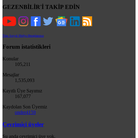
GEZENBİLİR'İ TAKİP EDİN
Tüm Sosyal Medya Hesaplarımız
Forum istatistikleri
Konular
105,211
Mesajlar
1,535,093
Kayıtlı Üye Sayımız
167,077
Kaydolan Son Üyemiz
onder4159
Çevrimiçi üyeler
Şu anda çevrimiçi üye yok.