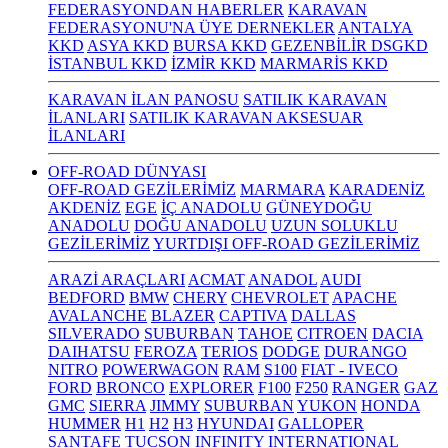
FEDERASYONDAN HABERLER
KARAVAN
FEDERASYONU'NA ÜYE DERNEKLER
ANTALYA
KKD
ASYA KKD
BURSA KKD
GEZENBİLİR DSGKD
İSTANBUL KKD
İZMİR KKD
MARMARİS KKD
KARAVAN İLAN PANOSU
SATILIK KARAVAN
İLANLARI
SATILIK KARAVAN AKSESUAR
İLANLARI
OFF-ROAD DÜNYASI
OFF-ROAD GEZİLERİMİZ
MARMARA
KARADENİZ
AKDENİZ
EGE
İÇ ANADOLU
GÜNEYDOĞU
ANADOLU
DOĞU ANADOLU
UZUN SOLUKLU
GEZİLERİMİZ
YURTDIŞI OFF-ROAD GEZİLERİMİZ
ARAZİ ARAÇLARI
ACMAT
ANADOL
AUDI
BEDFORD
BMW
CHERY
CHEVROLET
APACHE
AVALANCHE
BLAZER
CAPTIVA
DALLAS
SILVERADO
SUBURBAN
TAHOE
CITROEN
DACIA
DAIHATSU
FEROZA
TERIOS
DODGE
DURANGO
NITRO
POWERWAGON
RAM
S100
FIAT - IVECO
FORD
BRONCO
EXPLORER
F100
F250
RANGER
GAZ
GMC
SIERRA
JIMMY
SUBURBAN
YUKON
HONDA
HUMMER
H1
H2
H3
HYUNDAI
GALLOPER
SANTAFE
TUCSON
INFINITY
INTERNATIONAL