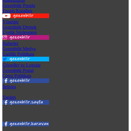
Hakkımızda
Gezenbilir Pusula
Forum Kuralları
Yönetim
Gezenbilir Dernek
Üyelik Sözleşmesi
Haberler
Gezenbilir Medya
Gizlilik Politikası
Görseller ve Logolar
Gezenbilir Portal
Çerez Politikası
İletişim
Yardım