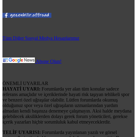
Tüm Diğer Sosyal Medya Hesaplarımız
Abone Olun!
ÖNEMLİ UYARILAR
HAYATİ UYARI:
Forumlarda yer alan tüm konular sadece
referans amaçlıdır ve içeriklerinde hayati risk taşıyan tehlikeli spor
ve benzeri özel uğraşılar olabilir. Lütfen forumlarda okumuş
olduğunuz spor veya özel uğraşıların uzmanlarından yardım
almadan kendi başınıza denemeye çalışmayın. Aksi halde meydana
gelebilecek aksiliklerden dolayı gerek forum yöneticileri, gerekse
içerik yazarları hiçbir sorumluluk kabul etmeyeceklerdir.
TELİF UYARISI:
Forumlarda yayınlanan yazılı ve görsel