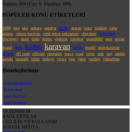
Toplam: 489 (Üye: 0, Ziyaretçi: 489)
POPÜLER KONU ETİKETLERİ
araç
2008
4x4
aku
ankara
antalya
aracın
arazi
bisiklet
çadır
defender
çekme
çekme karavan
cenk mirat pekcanattı
cherokee
discovery
dizel
doğa
duster
elektrik
fotoğraf
gezenbilir
gezi
gezisi
karavan
kamp
jeep
lastik
grand
model
motokaravan
motor
off road
offroad
otomatik
parça
road
rover
saat
şarj
satılık
suzuki
tapatalk
telsiz
türkiye
vitara
yag
yakıt
yardım
yükseltme
Destekçilerimiz
Hepgur Mali Müşavirlik
XL Print House
Günpay Stor Perde
Aspera Projeksiyon
GEZENBİLİR
BAĞLANTILAR
GİZLİLİK VE KULLANIM
SOSYAL MEDYA