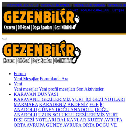
GEZENBİLİR PUSULA
|
GEZENBİLİR PORTAL
|
GEZENBİLİR DERNEK
|
GEZENBİLİR
MEDYA
|
SOSYAL MEDYA HESAPLARIMIZ
|
FORUM KURALLARI
|
İLETİŞİM
Forum
Yeni Mesajlar
Forumlarda Ara
Yeni
Yeni mesajlar
Yeni profil mesajları
Son Aktiviteler
KARAVAN DÜNYASI
KARAVANLI GEZİLERİMİZ
YURT İÇİ GEZİ NOTLARI
MARMARA
KARADENİZ
AKDENİZ
EGE
İÇ
ANADOLU
GÜNEY DOĞU ANADOLU
DOĞU
ANADOLU
UZUN SOLUKLU GEZİLERİMİZ
YURT
DIŞI GEZİ NOTLARI
BALKANLAR
KUZEY AVRUPA
ORTA AVRUPA
GÜNEY AVRUPA
ORTA DOĞU VE