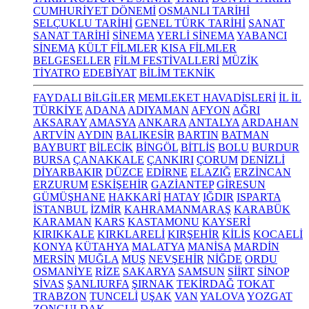
CUMHURİYET DÖNEMİ
OSMANLI TARİHİ
SELÇUKLU TARİHİ
GENEL TÜRK TARİHİ
SANAT
SANAT TARİHİ
SİNEMA
YERLİ SİNEMA
YABANCI
SİNEMA
KÜLT FİLMLER
KISA FİLMLER
BELGESELLER
FİLM FESTİVALLERİ
MÜZİK
TİYATRO
EDEBİYAT
BİLİM TEKNİK
FAYDALI BİLGİLER
MEMLEKET HAVADİSLERİ
İL İL
TÜRKİYE
ADANA
ADIYAMAN
AFYON
AĞRI
AKSARAY
AMASYA
ANKARA
ANTALYA
ARDAHAN
ARTVİN
AYDIN
BALIKESİR
BARTIN
BATMAN
BAYBURT
BİLECİK
BİNGÖL
BİTLİS
BOLU
BURDUR
BURSA
ÇANAKKALE
ÇANKIRI
ÇORUM
DENİZLİ
DİYARBAKIR
DÜZCE
EDİRNE
ELAZIĞ
ERZİNCAN
ERZURUM
ESKİŞEHİR
GAZİANTEP
GİRESUN
GÜMÜŞHANE
HAKKARİ
HATAY
IĞDIR
ISPARTA
İSTANBUL
İZMİR
KAHRAMANMARAŞ
KARABÜK
KARAMAN
KARS
KASTAMONU
KAYSERİ
KIRIKKALE
KIRKLARELİ
KIRŞEHİR
KİLİS
KOCAELİ
KONYA
KÜTAHYA
MALATYA
MANİSA
MARDİN
MERSİN
MUĞLA
MUŞ
NEVŞEHİR
NİĞDE
ORDU
OSMANİYE
RİZE
SAKARYA
SAMSUN
SİİRT
SİNOP
SİVAS
ŞANLIURFA
ŞIRNAK
TEKİRDAĞ
TOKAT
TRABZON
TUNCELİ
UŞAK
VAN
YALOVA
YOZGAT
ZONGULDAK