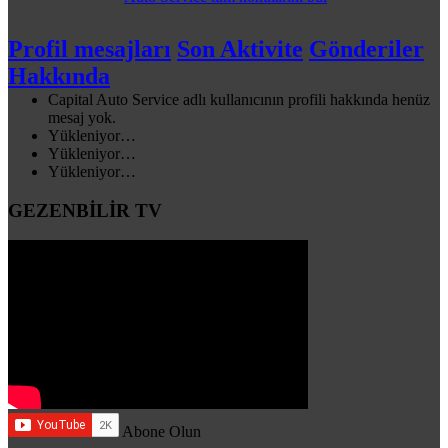
Profil mesajları
Son Aktivite
Gönderiler
Hakkında
Capital Auto Service adlı kullanıcının profili hakkında henüz
mesaj yok.
Yükleniyor…
Yükleniyor…
Yükleniyor…
GEZENBİLİR TV
Abone Olun