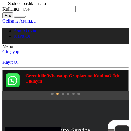
Sadece başlıkları ara
Kullanıcı:
Ara
Gelişmiş Arama…
Son Aktivite
Kayıt Ol
Menü
Giriş yap
Kayıt Ol
Gezenbilir Whatsapp Grupları'na Katılmak İçin
Tıklayın
Capital Auto Service