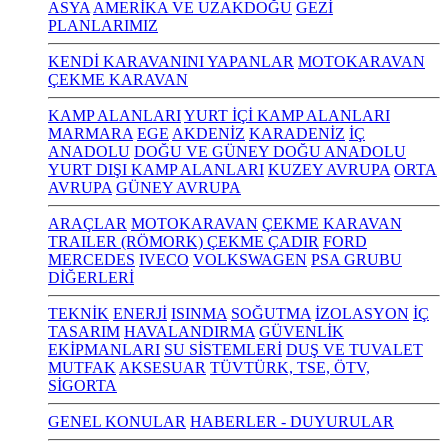
ASYA
AMERİKA VE UZAKDOĞU
GEZİ
PLANLARIMIZ
KENDİ KARAVANINI YAPANLAR
MOTOKARAVAN
ÇEKME KARAVAN
KAMP ALANLARI
YURT İÇİ KAMP ALANLARI
MARMARA
EGE
AKDENİZ
KARADENİZ
İÇ
ANADOLU
DOĞU VE GÜNEY DOĞU ANADOLU
YURT DIŞI KAMP ALANLARI
KUZEY AVRUPA
ORTA
AVRUPA
GÜNEY AVRUPA
ARAÇLAR
MOTOKARAVAN
ÇEKME KARAVAN
TRAILER (RÖMORK) ÇEKME ÇADIR
FORD
MERCEDES
IVECO
VOLKSWAGEN
PSA GRUBU
DİĞERLERİ
TEKNİK
ENERJİ
ISINMA
SOĞUTMA
İZOLASYON
İÇ
TASARIM
HAVALANDIRMA
GÜVENLİK
EKİPMANLARI
SU SİSTEMLERİ
DUŞ VE TUVALET
MUTFAK
AKSESUAR
TÜVTÜRK, TSE, ÖTV,
SİGORTA
GENEL KONULAR
HABERLER - DUYURULAR