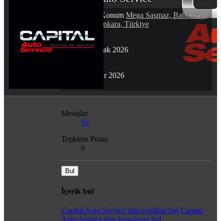
Yeni Üye
·
Konum
Mega Şaşmaz, Bahçekapı,
Etimesgut/Ankara, Türkiye
Katılım
30 Ocak 2026
Son görülme
23 Mar 2026
Mesajlar
10
Tepkime Puanı
6
Bul
İçerik bul
Capital Auto Service tüm içeriğini bul
Capital
Auto Service tüm konularını bul