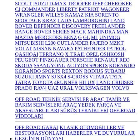
SCOUT
ISUZU
D-MAX
TROOPER
JEEP
CHEROKEE
CJ
COMMANDER
LIBERTY
PATRIOT
WAGONEER
WRANGLER
WILLYS
KAMAZ
KIA
SORENTO
SPORTAGE
KRAZ
LADA
LAMBORGHINI
LAND
ROVER
DEFENDER
DISCOVERY
FREELANDER
RANGE ROVER
SERIES
MACK
MAHINDRA
MAN
MAZDA
MERCEDES-BENZ
G
GL
ML
UNIMOG
MITSUBISHI
L200
OUTLANDER
PAJERO
MZKT
VOLAT
NISSAN
NAVARA
PATHFINDER
PATROL
QASHQAI
TERRANO
X-TRAIL
OPEL
OSHKOSH
PEUGEOT
PINZGAUER
PORSCHE
RENAULT
REO
SKODA
SSANGYONG
ACTYON SPORTS
KORANDO
KORANDO SPORTS
REXTON
RODIUS
SUBARU
SUZUKI
JIMNY
SJ
SX4 S-CROSS
VITARA
TATA
TATRA
TOYOTA
4RUNNER
HILUX
LAND CRUISER
PRADO
RAV4
UAZ
URAL
VOLKSWAGEN
VOLVO
OFF-ROAD TEKNİK
SERVİSLER
ARAÇ TAMİR VE
BAKIM SERVİSLERİ
ARAÇ YEDEK PARÇA VE
AKSESUARCILARI
SÜRÜŞ TEKNİKLERİ
OFF-ROAD
VİDEOLARI
OFF-ROAD GARAJ
KLASİK OTOMOBİLLER VE
RESTORASYONLARI
HABERLER VE DUYURULAR
GEZGİNİN DÜNYASI