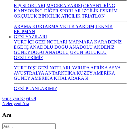
KIŞ SPORLARI
MACERA YARIŞI
ORYANTİRİNG
KANYONİNG
DİĞER SPORLAR
İZCİLİK
ESKRİM
OKÇULUK
BİNİCİLİK
ATICILIK
TRIATLON
ARAMA KURTARMA VE İLK YARDIM
TEKNİK
EKİPMAN
GEZİ YAZILARI
YURT İÇİ GEZİ NOTLARI
MARMARA
KARADENİZ
EGE
İÇ ANADOLU
DOĞU ANADOLU
AKDENİZ
GÜNEYDOĞU ANADOLU
UZUN SOLUKLU
GEZİLERİMİZ
YURT DIŞI GEZİ NOTLARI
AVRUPA
AFRİKA
ASYA
AVUSTRALYA
ANTARKTİKA
KUZEY AMERİKA
GÜNEY AMERİKA
KITALARARASI
GEZİ PLANLARIMIZ
Giriş yap
Kayıt Ol
Neler yeni
Ara
Ara