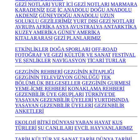
GEZİ NOTLARI
YURT İÇİ GEZİ NOTLARI
MARMARA
KARADENİZ
EGE
İÇ ANADOLU
DOĞU ANADOLU
AKDENİZ
GÜNEYDOĞU ANADOLU
UZUN
SOLUKLU GEZİLERİMİZ
YURT DIŞI GEZİ NOTLARI
AVRUPA
AFRİKA
ASYA
AVUSTRALYA
ANTARKTİKA
KUZEY AMERİKA
GÜNEY AMERİKA
KITALARARASI
GEZİ PLANLARIMIZ
ETKİNLİKLER
DOĞA SPORLARI
OFF-ROAD
FOTOĞRAF VE GEZİ
KÜLTÜR VE SANAT
FESTİVAL
VE ŞENLİKLER
NAVİGASYON
TİCARİ TURLAR
GEZGİNİN REHBERİ
GEZGİNİN KİTAPLIĞI
GEZGİNİN TELEVİZYON GÜNLÜĞÜ
TEK
BÖLÜMLÜK BELGESELLER
GEZGİNİN GURMESİ
YEME-İÇME REHBERİ
KONAKLAMA REHBERİ
GEZENBİLİR ÜYE GRUPLARI
TÜRKİYE'DE
YAŞAYAN GEZENBİLİR ÜYELERİ
YURTDIŞINDA
YAŞAYAN GEZENBİLİR ÜYELERİ
GEZENBİLİR
ANKETLERİ
EKOLOJİ
BİTKİ DÜNYASI
YABAN HAYAT
KUŞ
TÜRLERİ
SU CANLILARI
EVCİL HAYVANLARIMIZ
TARİH KÜLTÜR VE SANAT
TARİH
DÜNYA TARİHİ