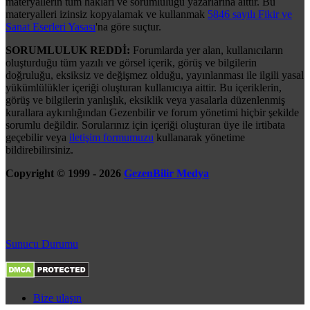
materyallerin tüm hakları ve sorumluluğu yazarlarına aittir. Bu
materyalleri izinsiz kopyalamak ve kullanmak
5846 sayılı Fikir ve
Sanat Eserleri Yasası
'na göre suçtur.
SORUMLULUK REDDİ:
Forumlarda yer alan, kullanıcıların
oluşturduğu tüm yazılı ve görsel içerik, görüş ve bilgilerin
doğruluğu, eksiksiz ve değişmez olduğu, yayınlanması ile ilgili yasal
yükümlülükler içeriği oluşturan kullanıcıya aittir. Bu içeriklerin,
görüş ve bilgilerin yanlışlık, eksiklik veya yasalarla düzenlenmiş
kurallara aykırılığından Gezenbilir ve forum yönetimi hiçbir şekilde
sorumlu değildir. Sorularınız için içeriği oluşturan üye ile irtibata
geçebilir veya
iletişim formumuzu
kullanarak yönetime
bildirebilirsiniz.
Copyright © 1999 - 2026
GezenBilir Medya
Sunucu Durumu
Bize ulaşın