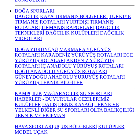
DOĞA SPORLARI
DAĞCILIK
KAYA TIRMANIŞ BÖLGELERİ
TÜRKİYE
TIRMANIŞ ROTALARI
YURTDIŞI TIRMANIŞ
ROTALARI
TIRMANIŞ RAPORLARI
DAĞCILIK
TEKNİKLERİ
DAĞCILIK KULÜPLERİ
DAĞCILIK
VİDEOLARI
DOĞA YÜRÜYÜŞÜ
MARMARA YÜRÜYÜŞ
ROTALARI
KARADENİZ YÜRÜYÜŞ ROTALARI
EGE
YÜRÜYÜŞ ROTALARI
AKDENİZ YÜRÜYÜŞ
ROTALARI
İÇ ANADOLU YÜRÜYÜŞ ROTALARI
DOĞU ANADOLU YÜRÜYÜŞ ROTALARI
GÜNEYDOĞU ANADOLU YÜRÜYÜŞ ROTALARI
YÜRÜYÜŞ TEKNİK BİLGİLER
KAMPÇILIK
MAĞARACILIK
SU SPORLARI
HABERLER - DUYURULAR
GEZİLERİMİZ
KULÜPLER
DALIŞ
DENİZ KAYAĞI
TEKNE VE
YELKENLİ
DİĞER SU SPORLARI
OLTA BALIKÇILIĞI
TEKNİK VE EKİPMAN
HAVA SPORLARI
UÇUŞ BÖLGELERİ
KULÜPLER
MODEL UÇAK