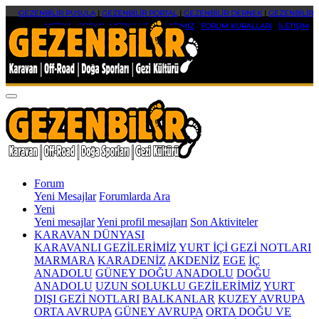
GEZENBİLİR PUSULA
|
GEZENBİLİR PORTAL
|
GEZENBİLİR DERNEK
|
GEZENBİLİR
MEDYA
|
SOSYAL MEDYA HESAPLARIMIZ
|
FORUM KURALLARI
|
İLETİŞİM
Forum
Yeni Mesajlar
Forumlarda Ara
Yeni
Yeni mesajlar
Yeni profil mesajları
Son Aktiviteler
KARAVAN DÜNYASI
KARAVANLI GEZİLERİMİZ
YURT İÇİ GEZİ NOTLARI
MARMARA
KARADENİZ
AKDENİZ
EGE
İÇ
ANADOLU
GÜNEY DOĞU ANADOLU
DOĞU
ANADOLU
UZUN SOLUKLU GEZİLERİMİZ
YURT
DIŞI GEZİ NOTLARI
BALKANLAR
KUZEY AVRUPA
ORTA AVRUPA
GÜNEY AVRUPA
ORTA DOĞU VE