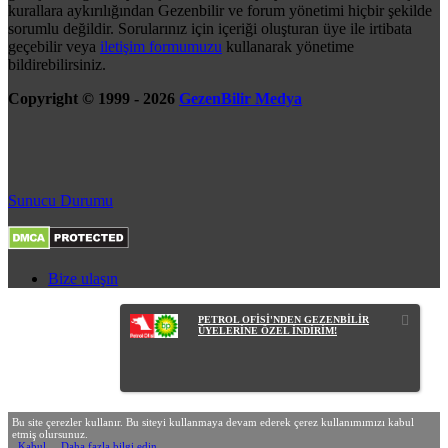
kurallara aykırılığından Gezenbilir ve forum yönetimi hiçbir şekilde
sorumlu değildir. Sorularınız için içeriği oluşturan üye ile irtibata
geçebilir veya
iletişim formumuzu
kullanarak yönetime
bildirebilirsiniz.
Copyright © 1999 - 2026
GezenBilir Medya
Sunucu Durumu
Bize ulaşın
PETROL OFİSİ'NDEN GEZENBİLİR
ÜYELERİNE ÖZEL İNDİRİM!
Bu site çerezler kullanır. Bu siteyi kullanmaya devam ederek çerez kullanımımızı kabul
etmiş olursunuz.
Kabul
Daha fazla bilgi edin…