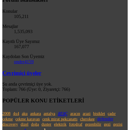
Konular
105,211
Mesajlar
1,535,093
Kayıtlı Üye Sayımız
167,077
Kaydolan Son Üyemiz
onder4159
Çevrimiçi üyeler
Şu anda çevrimiçi üye yok.
Toplam: 766 (Üye: 0, Ziyaretçi: 766)
POPÜLER KONU ETİKETLERİ
araç
2008
4x4
aku
ankara
antalya
aracın
arazi
bisiklet
çadır
defender
çekme
çekme karavan
cenk mirat pekcanattı
cherokee
discovery
dizel
doğa
duster
elektrik
fotoğraf
gezenbilir
gezi
gezisi