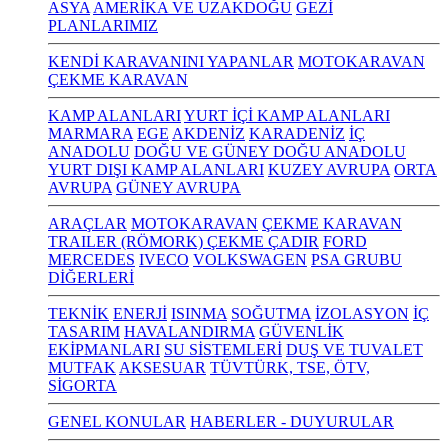
ASYA
AMERİKA VE UZAKDOĞU
GEZİ
PLANLARIMIZ
KENDİ KARAVANINI YAPANLAR
MOTOKARAVAN
ÇEKME KARAVAN
KAMP ALANLARI
YURT İÇİ KAMP ALANLARI
MARMARA
EGE
AKDENİZ
KARADENİZ
İÇ
ANADOLU
DOĞU VE GÜNEY DOĞU ANADOLU
YURT DIŞI KAMP ALANLARI
KUZEY AVRUPA
ORTA
AVRUPA
GÜNEY AVRUPA
ARAÇLAR
MOTOKARAVAN
ÇEKME KARAVAN
TRAILER (RÖMORK) ÇEKME ÇADIR
FORD
MERCEDES
IVECO
VOLKSWAGEN
PSA GRUBU
DİĞERLERİ
TEKNİK
ENERJİ
ISINMA
SOĞUTMA
İZOLASYON
İÇ
TASARIM
HAVALANDIRMA
GÜVENLİK
EKİPMANLARI
SU SİSTEMLERİ
DUŞ VE TUVALET
MUTFAK
AKSESUAR
TÜVTÜRK, TSE, ÖTV,
SİGORTA
GENEL KONULAR
HABERLER - DUYURULAR