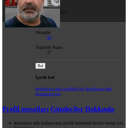
Son görülme
8 Nis 2023
Mesajlar
56
Tepkime Puanı
37
Bul
İçerik bul
denizhoca tüm içeriğini bul
denizhoca tüm
konularını bul
Profil mesajları
Gönderiler
Hakkında
denizhoca adlı kullanıcının profili hakkında henüz mesaj yok.