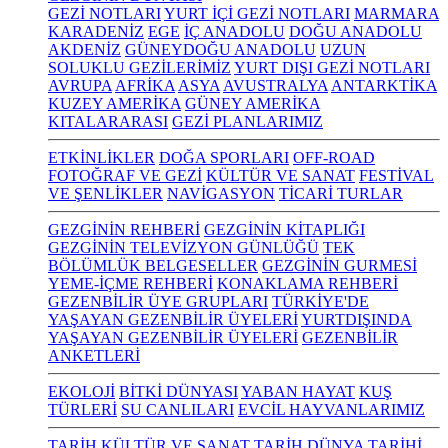
GEZİ NOTLARI
YURT İÇİ GEZİ NOTLARI
MARMARA
KARADENİZ
EGE
İÇ ANADOLU
DOĞU ANADOLU
AKDENİZ
GÜNEYDOĞU ANADOLU
UZUN
SOLUKLU GEZİLERİMİZ
YURT DIŞI GEZİ NOTLARI
AVRUPA
AFRİKA
ASYA
AVUSTRALYA
ANTARKTİKA
KUZEY AMERİKA
GÜNEY AMERİKA
KITALARARASI
GEZİ PLANLARIMIZ
ETKİNLİKLER
DOĞA SPORLARI
OFF-ROAD
FOTOĞRAF VE GEZİ
KÜLTÜR VE SANAT
FESTİVAL
VE ŞENLİKLER
NAVİGASYON
TİCARİ TURLAR
GEZGİNİN REHBERİ
GEZGİNİN KİTAPLIĞI
GEZGİNİN TELEVİZYON GÜNLÜĞÜ
TEK
BÖLÜMLÜK BELGESELLER
GEZGİNİN GURMESİ
YEME-İÇME REHBERİ
KONAKLAMA REHBERİ
GEZENBİLİR ÜYE GRUPLARI
TÜRKİYE'DE
YAŞAYAN GEZENBİLİR ÜYELERİ
YURTDIŞINDA
YAŞAYAN GEZENBİLİR ÜYELERİ
GEZENBİLİR
ANKETLERİ
EKOLOJİ
BİTKİ DÜNYASI
YABAN HAYAT
KUŞ
TÜRLERİ
SU CANLILARI
EVCİL HAYVANLARIMIZ
TARİH KÜLTÜR VE SANAT
TARİH
DÜNYA TARİHİ