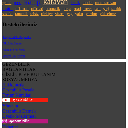
karavan
kamp
jeep
lastik
grand
model
motokaravan
motor
off road
offroad
otomatik
parça
road
rover
saat
şarj
satılık
suzuki
tapatalk
telsiz
türkiye
vitara
yag
yakıt
yardım
yükseltme
Destekçilerimiz
Hepgur Mali Müşavirlik
XL Print House
Günpay Stor Perde
Aspera Projeksiyon
GEZENBİLİR
BAĞLANTILAR
GİZLİLİK VE KULLANIM
SOSYAL MEDYA
Hakkımızda
Gezenbilir Pusula
Forum Kuralları
Yönetim
Gezenbilir Dernek
Üyelik Sözleşmesi
Haberler