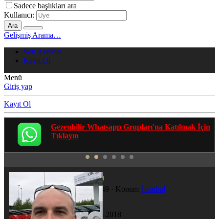
Sadece başlıkları ara
Kullanıcı:
Ara
Gelişmiş Arama…
Son Aktivite
Kayıt Ol
Menü
Giriş yap
Kayıt Ol
Gezenbilir Whatsapp Grupları'na Katılmak İçin
Tıklayın
denizhoca
Ana Kamp
·
49
·
Konum
İstanbul
Katılım
16 Tem 2018