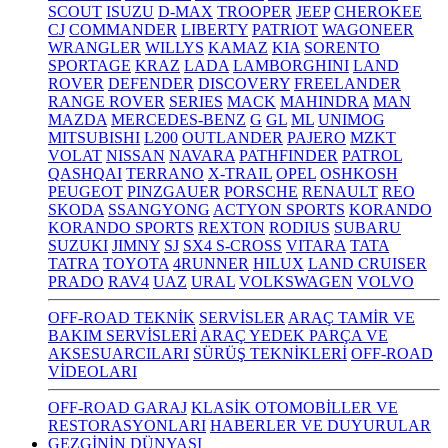
SCOUT
ISUZU
D-MAX
TROOPER
JEEP
CHEROKEE
CJ
COMMANDER
LIBERTY
PATRIOT
WAGONEER
WRANGLER
WILLYS
KAMAZ
KIA
SORENTO
SPORTAGE
KRAZ
LADA
LAMBORGHINI
LAND
ROVER
DEFENDER
DISCOVERY
FREELANDER
RANGE ROVER
SERIES
MACK
MAHINDRA
MAN
MAZDA
MERCEDES-BENZ
G
GL
ML
UNIMOG
MITSUBISHI
L200
OUTLANDER
PAJERO
MZKT
VOLAT
NISSAN
NAVARA
PATHFINDER
PATROL
QASHQAI
TERRANO
X-TRAIL
OPEL
OSHKOSH
PEUGEOT
PINZGAUER
PORSCHE
RENAULT
REO
SKODA
SSANGYONG
ACTYON SPORTS
KORANDO
KORANDO SPORTS
REXTON
RODIUS
SUBARU
SUZUKI
JIMNY
SJ
SX4 S-CROSS
VITARA
TATA
TATRA
TOYOTA
4RUNNER
HILUX
LAND CRUISER
PRADO
RAV4
UAZ
URAL
VOLKSWAGEN
VOLVO
OFF-ROAD TEKNİK
SERVİSLER
ARAÇ TAMİR VE
BAKIM SERVİSLERİ
ARAÇ YEDEK PARÇA VE
AKSESUARCILARI
SÜRÜŞ TEKNİKLERİ
OFF-ROAD
VİDEOLARI
OFF-ROAD GARAJ
KLASİK OTOMOBİLLER VE
RESTORASYONLARI
HABERLER VE DUYURULAR
GEZGİNİN DÜNYASI