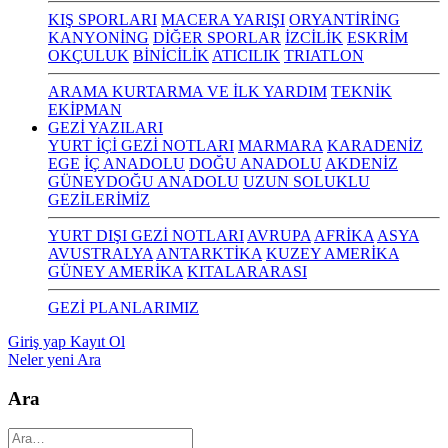
KIŞ SPORLARI
MACERA YARIŞI
ORYANTİRİNG
KANYONİNG
DİĞER SPORLAR
İZCİLİK
ESKRİM
OKÇULUK
BİNİCİLİK
ATICILIK
TRIATLON
ARAMA KURTARMA VE İLK YARDIM
TEKNİK
EKİPMAN
GEZİ YAZILARI
YURT İÇİ GEZİ NOTLARI
MARMARA
KARADENİZ
EGE
İÇ ANADOLU
DOĞU ANADOLU
AKDENİZ
GÜNEYDOĞU ANADOLU
UZUN SOLUKLU
GEZİLERİMİZ
YURT DIŞI GEZİ NOTLARI
AVRUPA
AFRİKA
ASYA
AVUSTRALYA
ANTARKTİKA
KUZEY AMERİKA
GÜNEY AMERİKA
KITALARARASI
GEZİ PLANLARIMIZ
Giriş yap
Kayıt Ol
Neler yeni
Ara
Ara