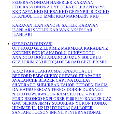
FEDERASYONDAN HABERLER
KARAVAN
FEDERASYONU'NA ÜYE DERNEKLER
ANTALYA
KKD
ASYA KKD
BURSA KKD
GEZENBİLİR DSGKD
İSTANBUL KKD
İZMİR KKD
MARMARİS KKD
KARAVAN İLAN PANOSU
SATILIK KARAVAN
İLANLARI
SATILIK KARAVAN AKSESUAR
İLANLARI
OFF-ROAD DÜNYASI
OFF-ROAD GEZİLERİMİZ
MARMARA
KARADENİZ
AKDENİZ
EGE
İÇ ANADOLU
GÜNEYDOĞU
ANADOLU
DOĞU ANADOLU
UZUN SOLUKLU
GEZİLERİMİZ
YURTDIŞI OFF-ROAD GEZİLERİMİZ
ARAZİ ARAÇLARI
ACMAT
ANADOL
AUDI
BEDFORD
BMW
CHERY
CHEVROLET
APACHE
AVALANCHE
BLAZER
CAPTIVA
DALLAS
SILVERADO
SUBURBAN
TAHOE
CITROEN
DACIA
DAIHATSU
FEROZA
TERIOS
DODGE
DURANGO
NITRO
POWERWAGON
RAM
S100
FIAT - IVECO
FORD
BRONCO
EXPLORER
F100
F250
RANGER
GAZ
GMC
SIERRA
JIMMY
SUBURBAN
YUKON
HONDA
HUMMER
H1
H2
H3
HYUNDAI
GALLOPER
SANTAFE
TUCSON
INFINITY
INTERNATIONAL