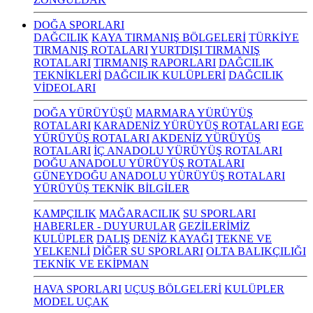
DOĞA SPORLARI
DAĞCILIK
KAYA TIRMANIŞ BÖLGELERİ
TÜRKİYE
TIRMANIŞ ROTALARI
YURTDIŞI TIRMANIŞ
ROTALARI
TIRMANIŞ RAPORLARI
DAĞCILIK
TEKNİKLERİ
DAĞCILIK KULÜPLERİ
DAĞCILIK
VİDEOLARI
DOĞA YÜRÜYÜŞÜ
MARMARA YÜRÜYÜŞ
ROTALARI
KARADENİZ YÜRÜYÜŞ ROTALARI
EGE
YÜRÜYÜŞ ROTALARI
AKDENİZ YÜRÜYÜŞ
ROTALARI
İÇ ANADOLU YÜRÜYÜŞ ROTALARI
DOĞU ANADOLU YÜRÜYÜŞ ROTALARI
GÜNEYDOĞU ANADOLU YÜRÜYÜŞ ROTALARI
YÜRÜYÜŞ TEKNİK BİLGİLER
KAMPÇILIK
MAĞARACILIK
SU SPORLARI
HABERLER - DUYURULAR
GEZİLERİMİZ
KULÜPLER
DALIŞ
DENİZ KAYAĞI
TEKNE VE
YELKENLİ
DİĞER SU SPORLARI
OLTA BALIKÇILIĞI
TEKNİK VE EKİPMAN
HAVA SPORLARI
UÇUŞ BÖLGELERİ
KULÜPLER
MODEL UÇAK