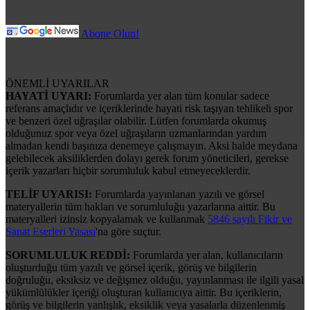
Abone Olun!
ÖNEMLİ UYARILAR
HAYATİ UYARI:
Forumlarda yer alan tüm konular sadece
referans amaçlıdır ve içeriklerinde hayati risk taşıyan tehlikeli spor
ve benzeri özel uğraşılar olabilir. Lütfen forumlarda okumuş
olduğunuz spor veya özel uğraşıların uzmanlarından yardım
almadan kendi başınıza denemeye çalışmayın. Aksi halde meydana
gelebilecek aksiliklerden dolayı gerek forum yöneticileri, gerekse
içerik yazarları hiçbir sorumluluk kabul etmeyeceklerdir.
TELİF UYARISI:
Forumlarda yayınlanan yazılı ve görsel
materyallerin tüm hakları ve sorumluluğu yazarlarına aittir. Bu
materyalleri izinsiz kopyalamak ve kullanmak
5846 sayılı Fikir ve
Sanat Eserleri Yasası
'na göre suçtur.
SORUMLULUK REDDİ:
Forumlarda yer alan, kullanıcıların
oluşturduğu tüm yazılı ve görsel içerik, görüş ve bilgilerin
doğruluğu, eksiksiz ve değişmez olduğu, yayınlanması ile ilgili yasal
yükümlülükler içeriği oluşturan kullanıcıya aittir. Bu içeriklerin,
görüş ve bilgilerin yanlışlık, eksiklik veya yasalarla düzenlenmiş