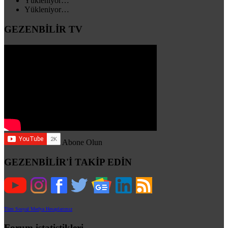
Yükleniyor…
Yükleniyor…
GEZENBİLİR TV
Abone Olun
GEZENBİLİR'İ TAKİP EDİN
Tüm Sosyal Medya Hesaplarımız
Forum istatistikleri