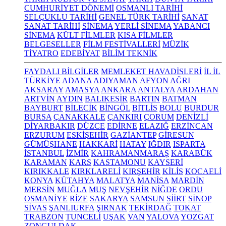
CUMHURİYET DÖNEMİ
OSMANLI TARİHİ
SELÇUKLU TARİHİ
GENEL TÜRK TARİHİ
SANAT
SANAT TARİHİ
SİNEMA
YERLİ SİNEMA
YABANCI
SİNEMA
KÜLT FİLMLER
KISA FİLMLER
BELGESELLER
FİLM FESTİVALLERİ
MÜZİK
TİYATRO
EDEBİYAT
BİLİM TEKNİK
FAYDALI BİLGİLER
MEMLEKET HAVADİSLERİ
İL İL
TÜRKİYE
ADANA
ADIYAMAN
AFYON
AĞRI
AKSARAY
AMASYA
ANKARA
ANTALYA
ARDAHAN
ARTVİN
AYDIN
BALIKESİR
BARTIN
BATMAN
BAYBURT
BİLECİK
BİNGÖL
BİTLİS
BOLU
BURDUR
BURSA
ÇANAKKALE
ÇANKIRI
ÇORUM
DENİZLİ
DİYARBAKIR
DÜZCE
EDİRNE
ELAZIĞ
ERZİNCAN
ERZURUM
ESKİŞEHİR
GAZİANTEP
GİRESUN
GÜMÜŞHANE
HAKKARİ
HATAY
IĞDIR
ISPARTA
İSTANBUL
İZMİR
KAHRAMANMARAŞ
KARABÜK
KARAMAN
KARS
KASTAMONU
KAYSERİ
KIRIKKALE
KIRKLARELİ
KIRŞEHİR
KİLİS
KOCAELİ
KONYA
KÜTAHYA
MALATYA
MANİSA
MARDİN
MERSİN
MUĞLA
MUŞ
NEVŞEHİR
NİĞDE
ORDU
OSMANİYE
RİZE
SAKARYA
SAMSUN
SİİRT
SİNOP
SİVAS
ŞANLIURFA
ŞIRNAK
TEKİRDAĞ
TOKAT
TRABZON
TUNCELİ
UŞAK
VAN
YALOVA
YOZGAT
ZONGULDAK