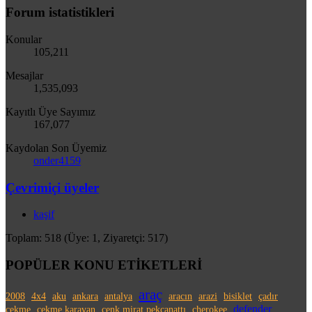
Forum istatistikleri
Konular
105,211
Mesajlar
1,535,093
Kayıtlı Üye Sayımız
167,077
Kaydolan Son Üyemiz
onder4159
Çevrimiçi üyeler
kaşif
Toplam: 518 (Üye: 1, Ziyaretçi: 517)
POPÜLER KONU ETİKETLERİ
araç
2008
4x4
aku
ankara
antalya
aracın
arazi
bisiklet
çadır
defender
çekme
çekme karavan
cenk mirat pekcanattı
cherokee