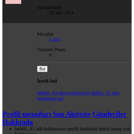
Son görülme
24 Mar 2014
Mesajlar
1,164
Tepkime Puanı
0
Bul
İçerik bul
fatih81_81 tüm içeriğini bul
fatih81_81 tüm
konularını bul
Profil mesajları
Son Aktivite
Gönderiler
Hakkında
fatih81_81 adlı kullanıcının profili hakkında henüz mesaj yok.