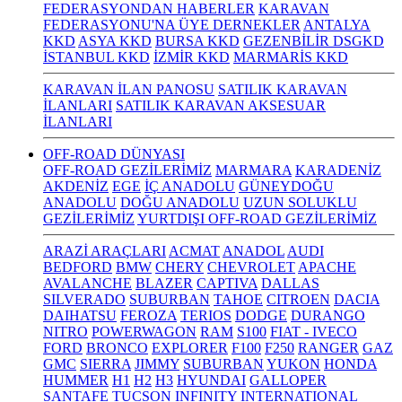
FEDERASYONDAN HABERLER
KARAVAN
FEDERASYONU'NA ÜYE DERNEKLER
ANTALYA
KKD
ASYA KKD
BURSA KKD
GEZENBİLİR DSGKD
İSTANBUL KKD
İZMİR KKD
MARMARİS KKD
KARAVAN İLAN PANOSU
SATILIK KARAVAN
İLANLARI
SATILIK KARAVAN AKSESUAR
İLANLARI
OFF-ROAD DÜNYASI
OFF-ROAD GEZİLERİMİZ
MARMARA
KARADENİZ
AKDENİZ
EGE
İÇ ANADOLU
GÜNEYDOĞU
ANADOLU
DOĞU ANADOLU
UZUN SOLUKLU
GEZİLERİMİZ
YURTDIŞI OFF-ROAD GEZİLERİMİZ
ARAZİ ARAÇLARI
ACMAT
ANADOL
AUDI
BEDFORD
BMW
CHERY
CHEVROLET
APACHE
AVALANCHE
BLAZER
CAPTIVA
DALLAS
SILVERADO
SUBURBAN
TAHOE
CITROEN
DACIA
DAIHATSU
FEROZA
TERIOS
DODGE
DURANGO
NITRO
POWERWAGON
RAM
S100
FIAT - IVECO
FORD
BRONCO
EXPLORER
F100
F250
RANGER
GAZ
GMC
SIERRA
JIMMY
SUBURBAN
YUKON
HONDA
HUMMER
H1
H2
H3
HYUNDAI
GALLOPER
SANTAFE
TUCSON
INFINITY
INTERNATIONAL