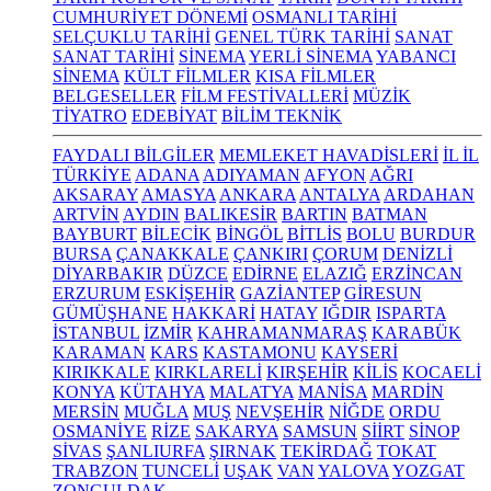
CUMHURİYET DÖNEMİ
OSMANLI TARİHİ
SELÇUKLU TARİHİ
GENEL TÜRK TARİHİ
SANAT
SANAT TARİHİ
SİNEMA
YERLİ SİNEMA
YABANCI
SİNEMA
KÜLT FİLMLER
KISA FİLMLER
BELGESELLER
FİLM FESTİVALLERİ
MÜZİK
TİYATRO
EDEBİYAT
BİLİM TEKNİK
FAYDALI BİLGİLER
MEMLEKET HAVADİSLERİ
İL İL
TÜRKİYE
ADANA
ADIYAMAN
AFYON
AĞRI
AKSARAY
AMASYA
ANKARA
ANTALYA
ARDAHAN
ARTVİN
AYDIN
BALIKESİR
BARTIN
BATMAN
BAYBURT
BİLECİK
BİNGÖL
BİTLİS
BOLU
BURDUR
BURSA
ÇANAKKALE
ÇANKIRI
ÇORUM
DENİZLİ
DİYARBAKIR
DÜZCE
EDİRNE
ELAZIĞ
ERZİNCAN
ERZURUM
ESKİŞEHİR
GAZİANTEP
GİRESUN
GÜMÜŞHANE
HAKKARİ
HATAY
IĞDIR
ISPARTA
İSTANBUL
İZMİR
KAHRAMANMARAŞ
KARABÜK
KARAMAN
KARS
KASTAMONU
KAYSERİ
KIRIKKALE
KIRKLARELİ
KIRŞEHİR
KİLİS
KOCAELİ
KONYA
KÜTAHYA
MALATYA
MANİSA
MARDİN
MERSİN
MUĞLA
MUŞ
NEVŞEHİR
NİĞDE
ORDU
OSMANİYE
RİZE
SAKARYA
SAMSUN
SİİRT
SİNOP
SİVAS
ŞANLIURFA
ŞIRNAK
TEKİRDAĞ
TOKAT
TRABZON
TUNCELİ
UŞAK
VAN
YALOVA
YOZGAT
ZONGULDAK