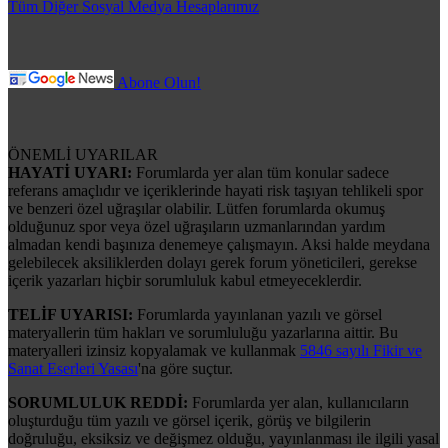
Tüm Diğer Sosyal Medya Hesaplarımız
Abone Olun!
ÖNEMLİ UYARILAR
HAYATİ UYARI:
Forumlarda yer alan tüm konular sadece
referans amaçlıdır ve içeriklerinde hayati risk taşıyan tehlikeli spor
ve benzeri özel uğraşılar olabilir. Lütfen forumlarda okumuş
olduğunuz spor veya özel uğraşıların uzmanlarından yardım
almadan kendi başınıza denemeye çalışmayın. Aksi halde meydana
gelebilecek aksiliklerden dolayı gerek forum yöneticileri, gerekse
içerik yazarları hiçbir sorumluluk kabul etmeyeceklerdir.
TELİF UYARISI:
Forumlarda yayınlanan yazılı ve görsel
materyallerin tüm hakları ve sorumluluğu yazarlarına aittir. Bu
materyalleri izinsiz kopyalamak ve kullanmak
5846 sayılı Fikir ve
Sanat Eserleri Yasası
'na göre suçtur.
SORUMLULUK REDDİ:
Forumlarda yer alan, kullanıcıların
oluşturduğu tüm yazılı ve görsel içerik, görüş ve bilgilerin
doğruluğu, eksiksiz ve değişmez olduğu, yayınlanması ile ilgili yasal