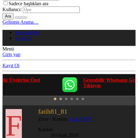
Sadece başlıkları ara
Kullanıcı:
Ara
Gelişmiş Arama…
Son Aktivite
Kayıt Ol
Menü
Giriş yap
Kayıt Ol
Gezenbilir Whatsapp Grupları'na Katılmak İçin
Tıklayın
fatih81_81
F
Zirve
·
Konum
SAKARYA
Katılım
16 Ocak 2010