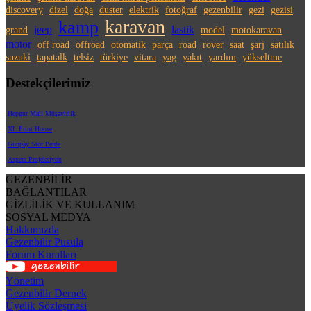
discovery
dizel
doğa
duster
elektrik
fotoğraf
gezenbilir
gezi
gezisi
karavan
kamp
jeep
lastik
grand
model
motokaravan
motor
off road
offroad
otomatik
parça
road
rover
saat
şarj
satılık
suzuki
tapatalk
telsiz
türkiye
vitara
yag
yakıt
yardım
yükseltme
Destekçilerimiz
Hepgur Mali Müşavirlik
XL Print House
Günpay Stor Perde
Aspera Projeksiyon
GEZENBİLİR
BAĞLANTILAR
GİZLİLİK VE KULLANIM
SOSYAL MEDYA
Hakkımızda
Gezenbilir Pusula
Forum Kuralları
Yönetim
Gezenbilir Dernek
Üyelik Sözleşmesi