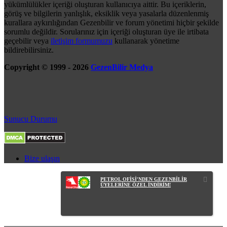
yükümlülükler içeriği oluşturan kullanıcıya aittir. Bu içeriklerin,
görüş ve bilgilerin yanlışlık, eksiklik veya yasalarla düzenlenmiş
kurallara aykırılığından Gezenbilir ve forum yönetimi hiçbir şekilde
sorumlu değildir. Sorularınız için içeriği oluşturan üye ile irtibata
geçebilir veya
iletişim formumuzu
kullanarak yönetime
bildirebilirsiniz.
Copyright © 1999 - 2026
GezenBilir Medya
Sunucu Durumu
Bize ulaşın
PETROL OFİSİ'NDEN GEZENBİLİR
ÜYELERİNE ÖZEL İNDİRİM!