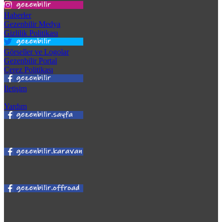
Haberler
Gezenbilir Medya
Gizlilik Politikası
Görseller ve Logolar
Gezenbilir Portal
Çerez Politikası
İletişim
Yardım