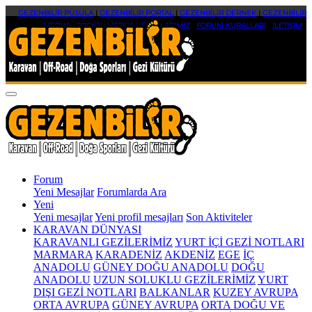
GEZENBİLİR PUSULA
|
GEZENBİLİR PORTAL
|
GEZENBİLİR DERNEK
|
GEZENBİLİR
MEDYA
|
SOSYAL MEDYA HESAPLARIMIZ
|
FORUM KURALLARI
|
İLETİŞİM
Forum
Yeni Mesajlar
Forumlarda Ara
Yeni
Yeni mesajlar
Yeni profil mesajları
Son Aktiviteler
KARAVAN DÜNYASI
KARAVANLI GEZİLERİMİZ
YURT İÇİ GEZİ NOTLARI
MARMARA
KARADENİZ
AKDENİZ
EGE
İÇ
ANADOLU
GÜNEY DOĞU ANADOLU
DOĞU
ANADOLU
UZUN SOLUKLU GEZİLERİMİZ
YURT
DIŞI GEZİ NOTLARI
BALKANLAR
KUZEY AVRUPA
ORTA AVRUPA
GÜNEY AVRUPA
ORTA DOĞU VE