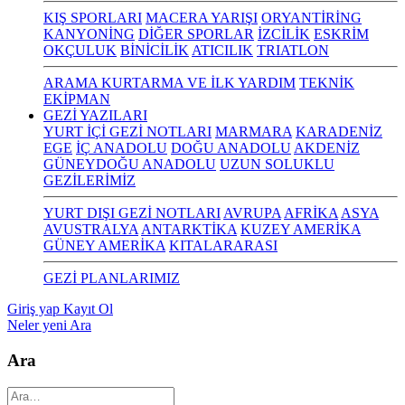
KIŞ SPORLARI
MACERA YARIŞI
ORYANTİRİNG
KANYONİNG
DİĞER SPORLAR
İZCİLİK
ESKRİM
OKÇULUK
BİNİCİLİK
ATICILIK
TRIATLON
ARAMA KURTARMA VE İLK YARDIM
TEKNİK
EKİPMAN
GEZİ YAZILARI
YURT İÇİ GEZİ NOTLARI
MARMARA
KARADENİZ
EGE
İÇ ANADOLU
DOĞU ANADOLU
AKDENİZ
GÜNEYDOĞU ANADOLU
UZUN SOLUKLU
GEZİLERİMİZ
YURT DIŞI GEZİ NOTLARI
AVRUPA
AFRİKA
ASYA
AVUSTRALYA
ANTARKTİKA
KUZEY AMERİKA
GÜNEY AMERİKA
KITALARARASI
GEZİ PLANLARIMIZ
Giriş yap
Kayıt Ol
Neler yeni
Ara
Ara