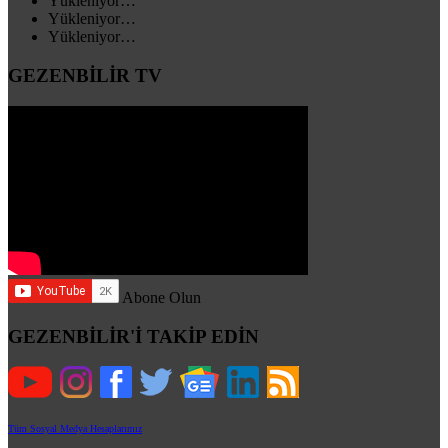
Yükleniyor…
Yükleniyor…
Yükleniyor…
GEZENBİLİR TV
Abone Olun
GEZENBİLİR'İ TAKİP EDİN
Tüm Sosyal Medya Hesaplarımız