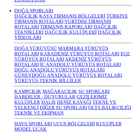
DOĞA SPORLARI
DAĞCILIK
KAYA TIRMANIŞ BÖLGELERİ
TÜRKİYE
TIRMANIŞ ROTALARI
YURTDIŞI TIRMANIŞ
ROTALARI
TIRMANIŞ RAPORLARI
DAĞCILIK
TEKNİKLERİ
DAĞCILIK KULÜPLERİ
DAĞCILIK
VİDEOLARI
DOĞA YÜRÜYÜŞÜ
MARMARA YÜRÜYÜŞ
ROTALARI
KARADENİZ YÜRÜYÜŞ ROTALARI
EGE
YÜRÜYÜŞ ROTALARI
AKDENİZ YÜRÜYÜŞ
ROTALARI
İÇ ANADOLU YÜRÜYÜŞ ROTALARI
DOĞU ANADOLU YÜRÜYÜŞ ROTALARI
GÜNEYDOĞU ANADOLU YÜRÜYÜŞ ROTALARI
YÜRÜYÜŞ TEKNİK BİLGİLER
KAMPÇILIK
MAĞARACILIK
SU SPORLARI
HABERLER - DUYURULAR
GEZİLERİMİZ
KULÜPLER
DALIŞ
DENİZ KAYAĞI
TEKNE VE
YELKENLİ
DİĞER SU SPORLARI
OLTA BALIKÇILIĞI
TEKNİK VE EKİPMAN
HAVA SPORLARI
UÇUŞ BÖLGELERİ
KULÜPLER
MODEL UÇAK