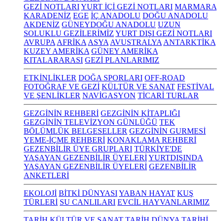
GEZİ NOTLARI
YURT İÇİ GEZİ NOTLARI
MARMARA
KARADENİZ
EGE
İÇ ANADOLU
DOĞU ANADOLU
AKDENİZ
GÜNEYDOĞU ANADOLU
UZUN
SOLUKLU GEZİLERİMİZ
YURT DIŞI GEZİ NOTLARI
AVRUPA
AFRİKA
ASYA
AVUSTRALYA
ANTARKTİKA
KUZEY AMERİKA
GÜNEY AMERİKA
KITALARARASI
GEZİ PLANLARIMIZ
ETKİNLİKLER
DOĞA SPORLARI
OFF-ROAD
FOTOĞRAF VE GEZİ
KÜLTÜR VE SANAT
FESTİVAL
VE ŞENLİKLER
NAVİGASYON
TİCARİ TURLAR
GEZGİNİN REHBERİ
GEZGİNİN KİTAPLIĞI
GEZGİNİN TELEVİZYON GÜNLÜĞÜ
TEK
BÖLÜMLÜK BELGESELLER
GEZGİNİN GURMESİ
YEME-İÇME REHBERİ
KONAKLAMA REHBERİ
GEZENBİLİR ÜYE GRUPLARI
TÜRKİYE'DE
YAŞAYAN GEZENBİLİR ÜYELERİ
YURTDIŞINDA
YAŞAYAN GEZENBİLİR ÜYELERİ
GEZENBİLİR
ANKETLERİ
EKOLOJİ
BİTKİ DÜNYASI
YABAN HAYAT
KUŞ
TÜRLERİ
SU CANLILARI
EVCİL HAYVANLARIMIZ
TARİH KÜLTÜR VE SANAT
TARİH
DÜNYA TARİHİ