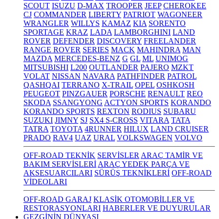
SCOUT
ISUZU
D-MAX
TROOPER
JEEP
CHEROKEE
CJ
COMMANDER
LIBERTY
PATRIOT
WAGONEER
WRANGLER
WILLYS
KAMAZ
KIA
SORENTO
SPORTAGE
KRAZ
LADA
LAMBORGHINI
LAND
ROVER
DEFENDER
DISCOVERY
FREELANDER
RANGE ROVER
SERIES
MACK
MAHINDRA
MAN
MAZDA
MERCEDES-BENZ
G
GL
ML
UNIMOG
MITSUBISHI
L200
OUTLANDER
PAJERO
MZKT
VOLAT
NISSAN
NAVARA
PATHFINDER
PATROL
QASHQAI
TERRANO
X-TRAIL
OPEL
OSHKOSH
PEUGEOT
PINZGAUER
PORSCHE
RENAULT
REO
SKODA
SSANGYONG
ACTYON SPORTS
KORANDO
KORANDO SPORTS
REXTON
RODIUS
SUBARU
SUZUKI
JIMNY
SJ
SX4 S-CROSS
VITARA
TATA
TATRA
TOYOTA
4RUNNER
HILUX
LAND CRUISER
PRADO
RAV4
UAZ
URAL
VOLKSWAGEN
VOLVO
OFF-ROAD TEKNİK
SERVİSLER
ARAÇ TAMİR VE
BAKIM SERVİSLERİ
ARAÇ YEDEK PARÇA VE
AKSESUARCILARI
SÜRÜŞ TEKNİKLERİ
OFF-ROAD
VİDEOLARI
OFF-ROAD GARAJ
KLASİK OTOMOBİLLER VE
RESTORASYONLARI
HABERLER VE DUYURULAR
GEZGİNİN DÜNYASI