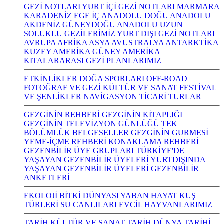
GEZİ NOTLARI
YURT İÇİ GEZİ NOTLARI
MARMARA
KARADENİZ
EGE
İÇ ANADOLU
DOĞU ANADOLU
AKDENİZ
GÜNEYDOĞU ANADOLU
UZUN
SOLUKLU GEZİLERİMİZ
YURT DIŞI GEZİ NOTLARI
AVRUPA
AFRİKA
ASYA
AVUSTRALYA
ANTARKTİKA
KUZEY AMERİKA
GÜNEY AMERİKA
KITALARARASI
GEZİ PLANLARIMIZ
ETKİNLİKLER
DOĞA SPORLARI
OFF-ROAD
FOTOĞRAF VE GEZİ
KÜLTÜR VE SANAT
FESTİVAL
VE ŞENLİKLER
NAVİGASYON
TİCARİ TURLAR
GEZGİNİN REHBERİ
GEZGİNİN KİTAPLIĞI
GEZGİNİN TELEVİZYON GÜNLÜĞÜ
TEK
BÖLÜMLÜK BELGESELLER
GEZGİNİN GURMESİ
YEME-İÇME REHBERİ
KONAKLAMA REHBERİ
GEZENBİLİR ÜYE GRUPLARI
TÜRKİYE'DE
YAŞAYAN GEZENBİLİR ÜYELERİ
YURTDIŞINDA
YAŞAYAN GEZENBİLİR ÜYELERİ
GEZENBİLİR
ANKETLERİ
EKOLOJİ
BİTKİ DÜNYASI
YABAN HAYAT
KUŞ
TÜRLERİ
SU CANLILARI
EVCİL HAYVANLARIMIZ
TARİH KÜLTÜR VE SANAT
TARİH
DÜNYA TARİHİ