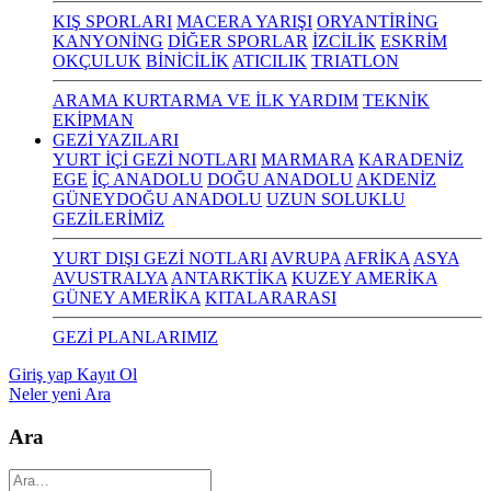
KIŞ SPORLARI
MACERA YARIŞI
ORYANTİRİNG
KANYONİNG
DİĞER SPORLAR
İZCİLİK
ESKRİM
OKÇULUK
BİNİCİLİK
ATICILIK
TRIATLON
ARAMA KURTARMA VE İLK YARDIM
TEKNİK
EKİPMAN
GEZİ YAZILARI
YURT İÇİ GEZİ NOTLARI
MARMARA
KARADENİZ
EGE
İÇ ANADOLU
DOĞU ANADOLU
AKDENİZ
GÜNEYDOĞU ANADOLU
UZUN SOLUKLU
GEZİLERİMİZ
YURT DIŞI GEZİ NOTLARI
AVRUPA
AFRİKA
ASYA
AVUSTRALYA
ANTARKTİKA
KUZEY AMERİKA
GÜNEY AMERİKA
KITALARARASI
GEZİ PLANLARIMIZ
Giriş yap
Kayıt Ol
Neler yeni
Ara
Ara