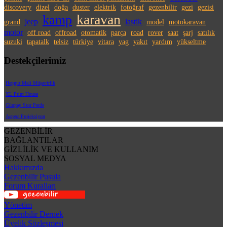
discovery
dizel
doğa
duster
elektrik
fotoğraf
gezenbilir
gezi
gezisi
karavan
kamp
jeep
lastik
grand
model
motokaravan
motor
off road
offroad
otomatik
parça
road
rover
saat
şarj
satılık
suzuki
tapatalk
telsiz
türkiye
vitara
yag
yakıt
yardım
yükseltme
Destekçilerimiz
Hepgur Mali Müşavirlik
XL Print House
Günpay Stor Perde
Aspera Projeksiyon
GEZENBİLİR
BAĞLANTILAR
GİZLİLİK VE KULLANIM
SOSYAL MEDYA
Hakkımızda
Gezenbilir Pusula
Forum Kuralları
Yönetim
Gezenbilir Dernek
Üyelik Sözleşmesi