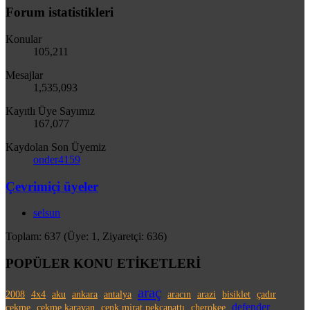
Forum istatistikleri
Konular
105,211
Mesajlar
1,535,093
Kayıtlı Üye Sayımız
167,077
Kaydolan Son Üyemiz
onder4159
Çevrimiçi üyeler
selsun
Toplam: 637 (Üye: 1, Ziyaretçi: 636)
POPÜLER KONU ETİKETLERİ
araç
2008
4x4
aku
ankara
antalya
aracın
arazi
bisiklet
çadır
defender
çekme
çekme karavan
cenk mirat pekcanattı
cherokee