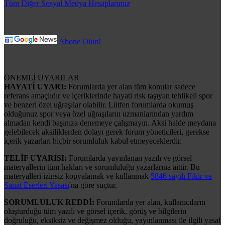
Tüm Diğer Sosyal Medya Hesaplarımız
Abone Olun!
ÖNEMLİ UYARILAR
HAYATİ UYARI:
Forumlarda yer alan tüm konular sadece
referans amaçlıdır ve içeriklerinde hayati risk taşıyan tehlikeli spor
ve benzeri özel uğraşılar olabilir. Lütfen forumlarda okumuş
olduğunuz spor veya özel uğraşıların uzmanlarından yardım
almadan kendi başınıza denemeye çalışmayın. Aksi halde meydana
gelebilecek aksiliklerden dolayı gerek forum yöneticileri, gerekse
içerik yazarları hiçbir sorumluluk kabul etmeyeceklerdir.
TELİF UYARISI:
Forumlarda yayınlanan yazılı ve görsel
materyallerin tüm hakları ve sorumluluğu yazarlarına aittir. Bu
materyalleri izinsiz kopyalamak ve kullanmak
5846 sayılı Fikir ve
Sanat Eserleri Yasası
'na göre suçtur.
SORUMLULUK REDDİ:
Forumlarda yer alan, kullanıcıların
oluşturduğu tüm yazılı ve görsel içerik, görüş ve bilgilerin
doğruluğu, eksiksiz ve değişmez olduğu, yayınlanması ile ilgili yasal