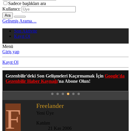
Sadece başlıkları ara
Kullanıcı:
Ara
Gelişmiş Arama…
Son Aktivite
Kayıt Ol
Menü
Giriş yap
Kayıt Ol
Gezenbilir'deki Son Gelişmeleri Kaçırmamak İçin
Google'da
Gezenbilir Haber Kaynağı
'na Abone Olun!
Freelander
F
Yeni Üye
Katılım
21 Kas 2006