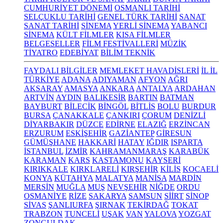
CUMHURİYET DÖNEMİ
OSMANLI TARİHİ
SELÇUKLU TARİHİ
GENEL TÜRK TARİHİ
SANAT
SANAT TARİHİ
SİNEMA
YERLİ SİNEMA
YABANCI
SİNEMA
KÜLT FİLMLER
KISA FİLMLER
BELGESELLER
FİLM FESTİVALLERİ
MÜZİK
TİYATRO
EDEBİYAT
BİLİM TEKNİK
FAYDALI BİLGİLER
MEMLEKET HAVADİSLERİ
İL İL
TÜRKİYE
ADANA
ADIYAMAN
AFYON
AĞRI
AKSARAY
AMASYA
ANKARA
ANTALYA
ARDAHAN
ARTVİN
AYDIN
BALIKESİR
BARTIN
BATMAN
BAYBURT
BİLECİK
BİNGÖL
BİTLİS
BOLU
BURDUR
BURSA
ÇANAKKALE
ÇANKIRI
ÇORUM
DENİZLİ
DİYARBAKIR
DÜZCE
EDİRNE
ELAZIĞ
ERZİNCAN
ERZURUM
ESKİŞEHİR
GAZİANTEP
GİRESUN
GÜMÜŞHANE
HAKKARİ
HATAY
IĞDIR
ISPARTA
İSTANBUL
İZMİR
KAHRAMANMARAŞ
KARABÜK
KARAMAN
KARS
KASTAMONU
KAYSERİ
KIRIKKALE
KIRKLARELİ
KIRŞEHİR
KİLİS
KOCAELİ
KONYA
KÜTAHYA
MALATYA
MANİSA
MARDİN
MERSİN
MUĞLA
MUŞ
NEVŞEHİR
NİĞDE
ORDU
OSMANİYE
RİZE
SAKARYA
SAMSUN
SİİRT
SİNOP
SİVAS
ŞANLIURFA
ŞIRNAK
TEKİRDAĞ
TOKAT
TRABZON
TUNCELİ
UŞAK
VAN
YALOVA
YOZGAT
ZONGULDAK