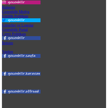
Haberler
Gezenbilir Medya
Gizlilik Politikası
Görseller ve Logolar
Gezenbilir Portal
Çerez Politikası
İletişim
Yardım