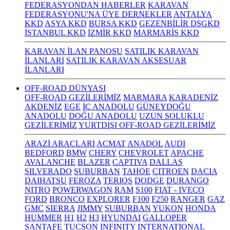
FEDERASYONDAN HABERLER
KARAVAN
FEDERASYONU'NA ÜYE DERNEKLER
ANTALYA
KKD
ASYA KKD
BURSA KKD
GEZENBİLİR DSGKD
İSTANBUL KKD
İZMİR KKD
MARMARİS KKD
KARAVAN İLAN PANOSU
SATILIK KARAVAN
İLANLARI
SATILIK KARAVAN AKSESUAR
İLANLARI
OFF-ROAD DÜNYASI
OFF-ROAD GEZİLERİMİZ
MARMARA
KARADENİZ
AKDENİZ
EGE
İÇ ANADOLU
GÜNEYDOĞU
ANADOLU
DOĞU ANADOLU
UZUN SOLUKLU
GEZİLERİMİZ
YURTDIŞI OFF-ROAD GEZİLERİMİZ
ARAZİ ARAÇLARI
ACMAT
ANADOL
AUDI
BEDFORD
BMW
CHERY
CHEVROLET
APACHE
AVALANCHE
BLAZER
CAPTIVA
DALLAS
SILVERADO
SUBURBAN
TAHOE
CITROEN
DACIA
DAIHATSU
FEROZA
TERIOS
DODGE
DURANGO
NITRO
POWERWAGON
RAM
S100
FIAT - IVECO
FORD
BRONCO
EXPLORER
F100
F250
RANGER
GAZ
GMC
SIERRA
JIMMY
SUBURBAN
YUKON
HONDA
HUMMER
H1
H2
H3
HYUNDAI
GALLOPER
SANTAFE
TUCSON
INFINITY
INTERNATIONAL