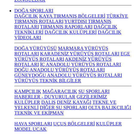
DOĞA SPORLARI
DAĞCILIK
KAYA TIRMANIŞ BÖLGELERİ
TÜRKİYE
TIRMANIŞ ROTALARI
YURTDIŞI TIRMANIŞ
ROTALARI
TIRMANIŞ RAPORLARI
DAĞCILIK
TEKNİKLERİ
DAĞCILIK KULÜPLERİ
DAĞCILIK
VİDEOLARI
DOĞA YÜRÜYÜŞÜ
MARMARA YÜRÜYÜŞ
ROTALARI
KARADENİZ YÜRÜYÜŞ ROTALARI
EGE
YÜRÜYÜŞ ROTALARI
AKDENİZ YÜRÜYÜŞ
ROTALARI
İÇ ANADOLU YÜRÜYÜŞ ROTALARI
DOĞU ANADOLU YÜRÜYÜŞ ROTALARI
GÜNEYDOĞU ANADOLU YÜRÜYÜŞ ROTALARI
YÜRÜYÜŞ TEKNİK BİLGİLER
KAMPÇILIK
MAĞARACILIK
SU SPORLARI
HABERLER - DUYURULAR
GEZİLERİMİZ
KULÜPLER
DALIŞ
DENİZ KAYAĞI
TEKNE VE
YELKENLİ
DİĞER SU SPORLARI
OLTA BALIKÇILIĞI
TEKNİK VE EKİPMAN
HAVA SPORLARI
UÇUŞ BÖLGELERİ
KULÜPLER
MODEL UÇAK