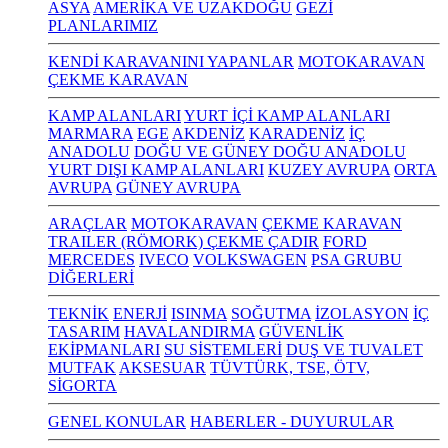
ASYA
AMERİKA VE UZAKDOĞU
GEZİ
PLANLARIMIZ
KENDİ KARAVANINI YAPANLAR
MOTOKARAVAN
ÇEKME KARAVAN
KAMP ALANLARI
YURT İÇİ KAMP ALANLARI
MARMARA
EGE
AKDENİZ
KARADENİZ
İÇ
ANADOLU
DOĞU VE GÜNEY DOĞU ANADOLU
YURT DIŞI KAMP ALANLARI
KUZEY AVRUPA
ORTA
AVRUPA
GÜNEY AVRUPA
ARAÇLAR
MOTOKARAVAN
ÇEKME KARAVAN
TRAILER (RÖMORK) ÇEKME ÇADIR
FORD
MERCEDES
IVECO
VOLKSWAGEN
PSA GRUBU
DİĞERLERİ
TEKNİK
ENERJİ
ISINMA
SOĞUTMA
İZOLASYON
İÇ
TASARIM
HAVALANDIRMA
GÜVENLİK
EKİPMANLARI
SU SİSTEMLERİ
DUŞ VE TUVALET
MUTFAK
AKSESUAR
TÜVTÜRK, TSE, ÖTV,
SİGORTA
GENEL KONULAR
HABERLER - DUYURULAR