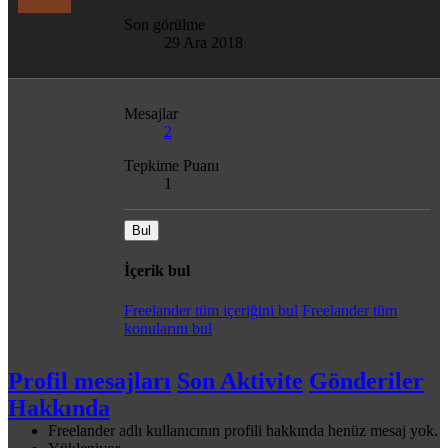
Son görülme
29 Ara 2018
Mesajlar
2
Tepkime Puanı
1
Bul
İçerik bul
Freelander tüm içeriğini bul
Freelander tüm
konularını bul
Profil mesajları
Son Aktivite
Gönderiler
Hakkında
Freelander adlı kullanıcının profili hakkında henüz mesaj yok.