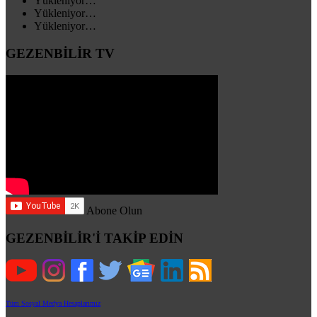
Yükleniyor…
Yükleniyor…
Yükleniyor…
GEZENBİLİR TV
Abone Olun
GEZENBİLİR'İ TAKİP EDİN
Tüm Sosyal Medya Hesaplarımız