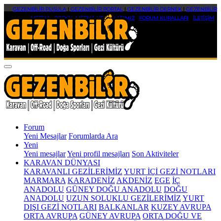
GEZENBİLİR PUSULA
|
GEZENBİLİR PORTAL
|
GEZENBİLİR DERNEK
|
GEZENBİLİR
MEDYA
|
SOSYAL MEDYA HESAPLARIMIZ
|
FORUM KURALLARI
|
İLETİŞİM
Forum
Yeni Mesajlar
Forumlarda Ara
Yeni
Yeni mesajlar
Yeni profil mesajları
Son Aktiviteler
KARAVAN DÜNYASI
KARAVANLI GEZİLERİMİZ
YURT İÇİ GEZİ NOTLARI
MARMARA
KARADENİZ
AKDENİZ
EGE
İÇ
ANADOLU
GÜNEY DOĞU ANADOLU
DOĞU
ANADOLU
UZUN SOLUKLU GEZİLERİMİZ
YURT
DIŞI GEZİ NOTLARI
BALKANLAR
KUZEY AVRUPA
ORTA AVRUPA
GÜNEY AVRUPA
ORTA DOĞU VE