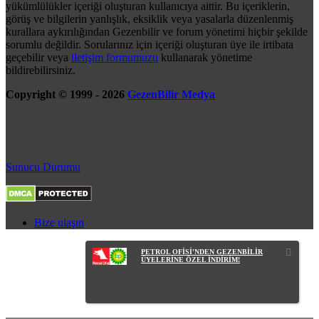
yükümlülükler içeriği oluşturan kullanıcıya aittir. Bu içeriklerin,
görüş ve bilgilerin yanlışlık, eksiklik veya yasalarla düzenlenmiş
kurallara aykırılığından Gezenbilir ve forum yönetimi hiçbir şekilde
sorumlu değildir. Sorularınız için içeriği oluşturan üye ile irtibata
geçebilir veya
iletişim formumuzu
kullanarak yönetime
bildirebilirsiniz.
Copyright © 1999 - 2026
GezenBilir Medya
Sunucu Durumu
Bize ulaşın
PETROL OFİSİ'NDEN GEZENBİLİR
ÜYELERİNE ÖZEL İNDİRİM!