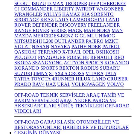
SCOUT
ISUZU
D-MAX
TROOPER
JEEP
CHEROKEE
CJ
COMMANDER
LIBERTY
PATRIOT
WAGONEER
WRANGLER
WILLYS
KAMAZ
KIA
SORENTO
SPORTAGE
KRAZ
LADA
LAMBORGHINI
LAND
ROVER
DEFENDER
DISCOVERY
FREELANDER
RANGE ROVER
SERIES
MACK
MAHINDRA
MAN
MAZDA
MERCEDES-BENZ
G
GL
ML
UNIMOG
MITSUBISHI
L200
OUTLANDER
PAJERO
MZKT
VOLAT
NISSAN
NAVARA
PATHFINDER
PATROL
QASHQAI
TERRANO
X-TRAIL
OPEL
OSHKOSH
PEUGEOT
PINZGAUER
PORSCHE
RENAULT
REO
SKODA
SSANGYONG
ACTYON SPORTS
KORANDO
KORANDO SPORTS
REXTON
RODIUS
SUBARU
SUZUKI
JIMNY
SJ
SX4 S-CROSS
VITARA
TATA
TATRA
TOYOTA
4RUNNER
HILUX
LAND CRUISER
PRADO
RAV4
UAZ
URAL
VOLKSWAGEN
VOLVO
OFF-ROAD TEKNİK
SERVİSLER
ARAÇ TAMİR VE
BAKIM SERVİSLERİ
ARAÇ YEDEK PARÇA VE
AKSESUARCILARI
SÜRÜŞ TEKNİKLERİ
OFF-ROAD
VİDEOLARI
OFF-ROAD GARAJ
KLASİK OTOMOBİLLER VE
RESTORASYONLARI
HABERLER VE DUYURULAR
GEZGİNİN DÜNYASI