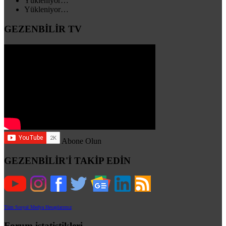
Yükleniyor…
Yükleniyor…
GEZENBİLİR TV
Abone Olun
GEZENBİLİR'İ TAKİP EDİN
Tüm Sosyal Medya Hesaplarımız
Forum istatistikleri