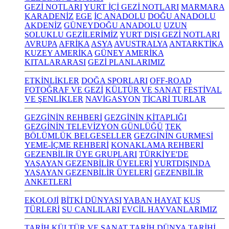
GEZİ NOTLARI
YURT İÇİ GEZİ NOTLARI
MARMARA
KARADENİZ
EGE
İÇ ANADOLU
DOĞU ANADOLU
AKDENİZ
GÜNEYDOĞU ANADOLU
UZUN
SOLUKLU GEZİLERİMİZ
YURT DIŞI GEZİ NOTLARI
AVRUPA
AFRİKA
ASYA
AVUSTRALYA
ANTARKTİKA
KUZEY AMERİKA
GÜNEY AMERİKA
KITALARARASI
GEZİ PLANLARIMIZ
ETKİNLİKLER
DOĞA SPORLARI
OFF-ROAD
FOTOĞRAF VE GEZİ
KÜLTÜR VE SANAT
FESTİVAL
VE ŞENLİKLER
NAVİGASYON
TİCARİ TURLAR
GEZGİNİN REHBERİ
GEZGİNİN KİTAPLIĞI
GEZGİNİN TELEVİZYON GÜNLÜĞÜ
TEK
BÖLÜMLÜK BELGESELLER
GEZGİNİN GURMESİ
YEME-İÇME REHBERİ
KONAKLAMA REHBERİ
GEZENBİLİR ÜYE GRUPLARI
TÜRKİYE'DE
YAŞAYAN GEZENBİLİR ÜYELERİ
YURTDIŞINDA
YAŞAYAN GEZENBİLİR ÜYELERİ
GEZENBİLİR
ANKETLERİ
EKOLOJİ
BİTKİ DÜNYASI
YABAN HAYAT
KUŞ
TÜRLERİ
SU CANLILARI
EVCİL HAYVANLARIMIZ
TARİH KÜLTÜR VE SANAT
TARİH
DÜNYA TARİHİ