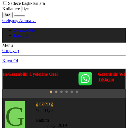
Sadece başlıkları ara
Kullanıcı:
Ara
Gelişmiş Arama…
Son Aktivite
Kayıt Ol
Menü
Giriş yap
Kayıt Ol
Gezenbilir Whatsapp Grupları'na Katılmak İçin
Tıklayın
gezeng
G
Yeni Üye
Katılım
7 Eyl 2019