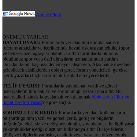
Abone Olun!
ÖNEMLİ UYARILAR
HAYATİ UYARI:
Forumlarda yer alan tüm konular sadece
referans amaçlıdır ve içeriklerinde hayati risk taşıyan tehlikeli spor
ve benzeri özel uğraşılar olabilir. Lütfen forumlarda okumuş
olduğunuz spor veya özel uğraşıların uzmanlarından yardım
almadan kendi başınıza denemeye çalışmayın. Aksi halde meydana
gelebilecek aksiliklerden dolayı gerek forum yöneticileri, gerekse
içerik yazarları hiçbir sorumluluk kabul etmeyeceklerdir.
TELİF UYARISI:
Forumlarda yayınlanan yazılı ve görsel
materyallerin tüm hakları ve sorumluluğu yazarlarına aittir. Bu
materyalleri izinsiz kopyalamak ve kullanmak
5846 sayılı Fikir ve
Sanat Eserleri Yasası
'na göre suçtur.
SORUMLULUK REDDİ:
Forumlarda yer alan, kullanıcıların
oluşturduğu tüm yazılı ve görsel içerik, görüş ve bilgilerin
doğruluğu, eksiksiz ve değişmez olduğu, yayınlanması ile ilgili yasal
yükümlülükler içeriği oluşturan kullanıcıya aittir. Bu içeriklerin,
görüş ve bilgilerin yanlışlık, eksiklik veya yasalarla düzenlenmiş