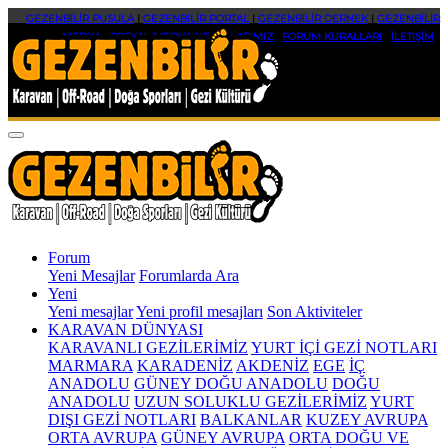
GEZENBİLİR PUSULA
|
GEZENBİLİR PORTAL
|
GEZENBİLİR DERNEK
|
GEZENBİLİR
MEDYA
|
SOSYAL MEDYA HESAPLARIMIZ
|
FORUM KURALLARI
|
İLETİŞİM
Forum
Yeni Mesajlar
Forumlarda Ara
Yeni
Yeni mesajlar
Yeni profil mesajları
Son Aktiviteler
KARAVAN DÜNYASI
KARAVANLI GEZİLERİMİZ
YURT İÇİ GEZİ NOTLARI
MARMARA
KARADENİZ
AKDENİZ
EGE
İÇ
ANADOLU
GÜNEY DOĞU ANADOLU
DOĞU
ANADOLU
UZUN SOLUKLU GEZİLERİMİZ
YURT
DIŞI GEZİ NOTLARI
BALKANLAR
KUZEY AVRUPA
ORTA AVRUPA
GÜNEY AVRUPA
ORTA DOĞU VE