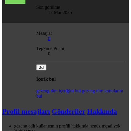
Son görülme
12 Mar 2025
Mesajlar
0
Tepkime Puanı
0
Bul
İçerik bul
gezeng tüm içeriğini bul
gezeng tüm konularını
bul
Profil mesajları
Gönderiler
Hakkında
gezeng adlı kullanıcının profili hakkında henüz mesaj yok.