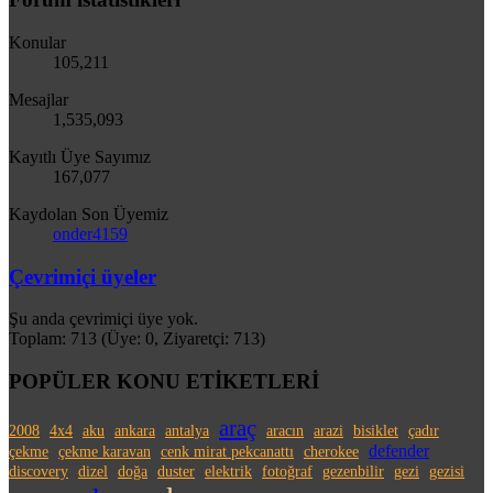
Konular
105,211
Mesajlar
1,535,093
Kayıtlı Üye Sayımız
167,077
Kaydolan Son Üyemiz
onder4159
Çevrimiçi üyeler
Şu anda çevrimiçi üye yok.
Toplam: 713 (Üye: 0, Ziyaretçi: 713)
POPÜLER KONU ETİKETLERİ
araç
2008
4x4
aku
ankara
antalya
aracın
arazi
bisiklet
çadır
defender
çekme
çekme karavan
cenk mirat pekcanattı
cherokee
discovery
dizel
doğa
duster
elektrik
fotoğraf
gezenbilir
gezi
gezisi