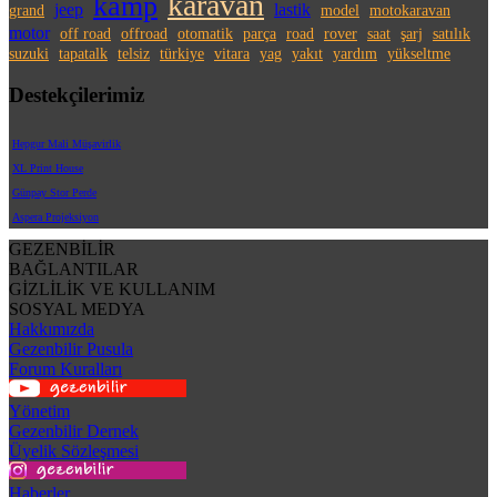
karavan
kamp
jeep
lastik
grand
model
motokaravan
motor
off road
offroad
otomatik
parça
road
rover
saat
şarj
satılık
suzuki
tapatalk
telsiz
türkiye
vitara
yag
yakıt
yardım
yükseltme
Destekçilerimiz
Hepgur Mali Müşavirlik
XL Print House
Günpay Stor Perde
Aspera Projeksiyon
GEZENBİLİR
BAĞLANTILAR
GİZLİLİK VE KULLANIM
SOSYAL MEDYA
Hakkımızda
Gezenbilir Pusula
Forum Kuralları
Yönetim
Gezenbilir Dernek
Üyelik Sözleşmesi
Haberler