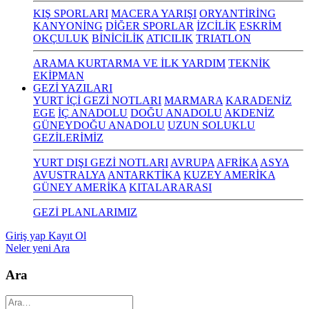
KIŞ SPORLARI
MACERA YARIŞI
ORYANTİRİNG
KANYONİNG
DİĞER SPORLAR
İZCİLİK
ESKRİM
OKÇULUK
BİNİCİLİK
ATICILIK
TRIATLON
ARAMA KURTARMA VE İLK YARDIM
TEKNİK
EKİPMAN
GEZİ YAZILARI
YURT İÇİ GEZİ NOTLARI
MARMARA
KARADENİZ
EGE
İÇ ANADOLU
DOĞU ANADOLU
AKDENİZ
GÜNEYDOĞU ANADOLU
UZUN SOLUKLU
GEZİLERİMİZ
YURT DIŞI GEZİ NOTLARI
AVRUPA
AFRİKA
ASYA
AVUSTRALYA
ANTARKTİKA
KUZEY AMERİKA
GÜNEY AMERİKA
KITALARARASI
GEZİ PLANLARIMIZ
Giriş yap
Kayıt Ol
Neler yeni
Ara
Ara