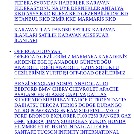
FEDERASYONDAN HABERLER
KARAVAN
FEDERASYONU'NA ÜYE DERNEKLER
ANTALYA
KKD
ASYA KKD
BURSA KKD
GEZENBİLİR DSGKD
İSTANBUL KKD
İZMİR KKD
MARMARİS KKD
KARAVAN İLAN PANOSU
SATILIK KARAVAN
İLANLARI
SATILIK KARAVAN AKSESUAR
İLANLARI
OFF-ROAD DÜNYASI
OFF-ROAD GEZİLERİMİZ
MARMARA
KARADENİZ
AKDENİZ
EGE
İÇ ANADOLU
GÜNEYDOĞU
ANADOLU
DOĞU ANADOLU
UZUN SOLUKLU
GEZİLERİMİZ
YURTDIŞI OFF-ROAD GEZİLERİMİZ
ARAZİ ARAÇLARI
ACMAT
ANADOL
AUDI
BEDFORD
BMW
CHERY
CHEVROLET
APACHE
AVALANCHE
BLAZER
CAPTIVA
DALLAS
SILVERADO
SUBURBAN
TAHOE
CITROEN
DACIA
DAIHATSU
FEROZA
TERIOS
DODGE
DURANGO
NITRO
POWERWAGON
RAM
S100
FIAT - IVECO
FORD
BRONCO
EXPLORER
F100
F250
RANGER
GAZ
GMC
SIERRA
JIMMY
SUBURBAN
YUKON
HONDA
HUMMER
H1
H2
H3
HYUNDAI
GALLOPER
SANTAFE
TUCSON
INFINITY
INTERNATIONAL