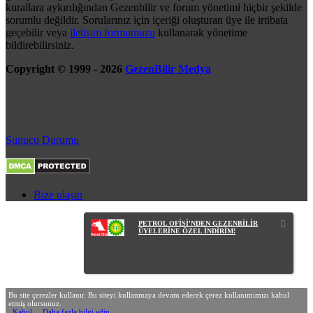
kurallara aykırılığından Gezenbilir ve forum yönetimi hiçbir şekilde
sorumlu değildir. Sorularınız için içeriği oluşturan üye ile irtibata
geçebilir veya
iletişim formumuzu
kullanarak yönetime
bildirebilirsiniz.
Copyright © 1999 - 2026
GezenBilir Medya
Sunucu Durumu
Bize ulaşın
PETROL OFİSİ'NDEN GEZENBİLİR
ÜYELERİNE ÖZEL İNDİRİM!
Bu site çerezler kullanır. Bu siteyi kullanmaya devam ederek çerez kullanımımızı kabul
etmiş olursunuz.
Kabul
Daha fazla bilgi edin…