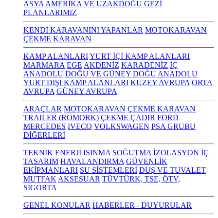
ASYA
AMERİKA VE UZAKDOĞU
GEZİ
PLANLARIMIZ
KENDİ KARAVANINI YAPANLAR
MOTOKARAVAN
ÇEKME KARAVAN
KAMP ALANLARI
YURT İÇİ KAMP ALANLARI
MARMARA
EGE
AKDENİZ
KARADENİZ
İÇ
ANADOLU
DOĞU VE GÜNEY DOĞU ANADOLU
YURT DIŞI KAMP ALANLARI
KUZEY AVRUPA
ORTA
AVRUPA
GÜNEY AVRUPA
ARAÇLAR
MOTOKARAVAN
ÇEKME KARAVAN
TRAILER (RÖMORK) ÇEKME ÇADIR
FORD
MERCEDES
IVECO
VOLKSWAGEN
PSA GRUBU
DİĞERLERİ
TEKNİK
ENERJİ
ISINMA
SOĞUTMA
İZOLASYON
İÇ
TASARIM
HAVALANDIRMA
GÜVENLİK
EKİPMANLARI
SU SİSTEMLERİ
DUŞ VE TUVALET
MUTFAK
AKSESUAR
TÜVTÜRK, TSE, ÖTV,
SİGORTA
GENEL KONULAR
HABERLER - DUYURULAR