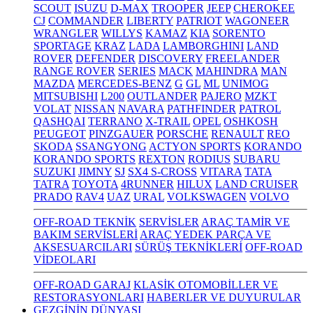
SCOUT
ISUZU
D-MAX
TROOPER
JEEP
CHEROKEE
CJ
COMMANDER
LIBERTY
PATRIOT
WAGONEER
WRANGLER
WILLYS
KAMAZ
KIA
SORENTO
SPORTAGE
KRAZ
LADA
LAMBORGHINI
LAND
ROVER
DEFENDER
DISCOVERY
FREELANDER
RANGE ROVER
SERIES
MACK
MAHINDRA
MAN
MAZDA
MERCEDES-BENZ
G
GL
ML
UNIMOG
MITSUBISHI
L200
OUTLANDER
PAJERO
MZKT
VOLAT
NISSAN
NAVARA
PATHFINDER
PATROL
QASHQAI
TERRANO
X-TRAIL
OPEL
OSHKOSH
PEUGEOT
PINZGAUER
PORSCHE
RENAULT
REO
SKODA
SSANGYONG
ACTYON SPORTS
KORANDO
KORANDO SPORTS
REXTON
RODIUS
SUBARU
SUZUKI
JIMNY
SJ
SX4 S-CROSS
VITARA
TATA
TATRA
TOYOTA
4RUNNER
HILUX
LAND CRUISER
PRADO
RAV4
UAZ
URAL
VOLKSWAGEN
VOLVO
OFF-ROAD TEKNİK
SERVİSLER
ARAÇ TAMİR VE
BAKIM SERVİSLERİ
ARAÇ YEDEK PARÇA VE
AKSESUARCILARI
SÜRÜŞ TEKNİKLERİ
OFF-ROAD
VİDEOLARI
OFF-ROAD GARAJ
KLASİK OTOMOBİLLER VE
RESTORASYONLARI
HABERLER VE DUYURULAR
GEZGİNİN DÜNYASI