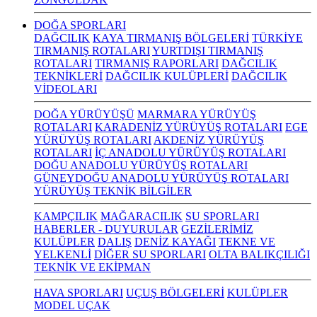
DOĞA SPORLARI
DAĞCILIK
KAYA TIRMANIŞ BÖLGELERİ
TÜRKİYE
TIRMANIŞ ROTALARI
YURTDIŞI TIRMANIŞ
ROTALARI
TIRMANIŞ RAPORLARI
DAĞCILIK
TEKNİKLERİ
DAĞCILIK KULÜPLERİ
DAĞCILIK
VİDEOLARI
DOĞA YÜRÜYÜŞÜ
MARMARA YÜRÜYÜŞ
ROTALARI
KARADENİZ YÜRÜYÜŞ ROTALARI
EGE
YÜRÜYÜŞ ROTALARI
AKDENİZ YÜRÜYÜŞ
ROTALARI
İÇ ANADOLU YÜRÜYÜŞ ROTALARI
DOĞU ANADOLU YÜRÜYÜŞ ROTALARI
GÜNEYDOĞU ANADOLU YÜRÜYÜŞ ROTALARI
YÜRÜYÜŞ TEKNİK BİLGİLER
KAMPÇILIK
MAĞARACILIK
SU SPORLARI
HABERLER - DUYURULAR
GEZİLERİMİZ
KULÜPLER
DALIŞ
DENİZ KAYAĞI
TEKNE VE
YELKENLİ
DİĞER SU SPORLARI
OLTA BALIKÇILIĞI
TEKNİK VE EKİPMAN
HAVA SPORLARI
UÇUŞ BÖLGELERİ
KULÜPLER
MODEL UÇAK