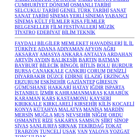
CUMHURİYET DÖNEMİ
OSMANLI TARİHİ
SELÇUKLU TARİHİ
GENEL TÜRK TARİHİ
SANAT
SANAT TARİHİ
SİNEMA
YERLİ SİNEMA
YABANCI
SİNEMA
KÜLT FİLMLER
KISA FİLMLER
BELGESELLER
FİLM FESTİVALLERİ
MÜZİK
TİYATRO
EDEBİYAT
BİLİM TEKNİK
FAYDALI BİLGİLER
MEMLEKET HAVADİSLERİ
İL İL
TÜRKİYE
ADANA
ADIYAMAN
AFYON
AĞRI
AKSARAY
AMASYA
ANKARA
ANTALYA
ARDAHAN
ARTVİN
AYDIN
BALIKESİR
BARTIN
BATMAN
BAYBURT
BİLECİK
BİNGÖL
BİTLİS
BOLU
BURDUR
BURSA
ÇANAKKALE
ÇANKIRI
ÇORUM
DENİZLİ
DİYARBAKIR
DÜZCE
EDİRNE
ELAZIĞ
ERZİNCAN
ERZURUM
ESKİŞEHİR
GAZİANTEP
GİRESUN
GÜMÜŞHANE
HAKKARİ
HATAY
IĞDIR
ISPARTA
İSTANBUL
İZMİR
KAHRAMANMARAŞ
KARABÜK
KARAMAN
KARS
KASTAMONU
KAYSERİ
KIRIKKALE
KIRKLARELİ
KIRŞEHİR
KİLİS
KOCAELİ
KONYA
KÜTAHYA
MALATYA
MANİSA
MARDİN
MERSİN
MUĞLA
MUŞ
NEVŞEHİR
NİĞDE
ORDU
OSMANİYE
RİZE
SAKARYA
SAMSUN
SİİRT
SİNOP
SİVAS
ŞANLIURFA
ŞIRNAK
TEKİRDAĞ
TOKAT
TRABZON
TUNCELİ
UŞAK
VAN
YALOVA
YOZGAT
ZONGULDAK