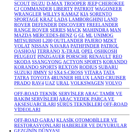
SCOUT
ISUZU
D-MAX
TROOPER
JEEP
CHEROKEE
CJ
COMMANDER
LIBERTY
PATRIOT
WAGONEER
WRANGLER
WILLYS
KAMAZ
KIA
SORENTO
SPORTAGE
KRAZ
LADA
LAMBORGHINI
LAND
ROVER
DEFENDER
DISCOVERY
FREELANDER
RANGE ROVER
SERIES
MACK
MAHINDRA
MAN
MAZDA
MERCEDES-BENZ
G
GL
ML
UNIMOG
MITSUBISHI
L200
OUTLANDER
PAJERO
MZKT
VOLAT
NISSAN
NAVARA
PATHFINDER
PATROL
QASHQAI
TERRANO
X-TRAIL
OPEL
OSHKOSH
PEUGEOT
PINZGAUER
PORSCHE
RENAULT
REO
SKODA
SSANGYONG
ACTYON SPORTS
KORANDO
KORANDO SPORTS
REXTON
RODIUS
SUBARU
SUZUKI
JIMNY
SJ
SX4 S-CROSS
VITARA
TATA
TATRA
TOYOTA
4RUNNER
HILUX
LAND CRUISER
PRADO
RAV4
UAZ
URAL
VOLKSWAGEN
VOLVO
OFF-ROAD TEKNİK
SERVİSLER
ARAÇ TAMİR VE
BAKIM SERVİSLERİ
ARAÇ YEDEK PARÇA VE
AKSESUARCILARI
SÜRÜŞ TEKNİKLERİ
OFF-ROAD
VİDEOLARI
OFF-ROAD GARAJ
KLASİK OTOMOBİLLER VE
RESTORASYONLARI
HABERLER VE DUYURULAR
GEZGİNİN DÜNYASI