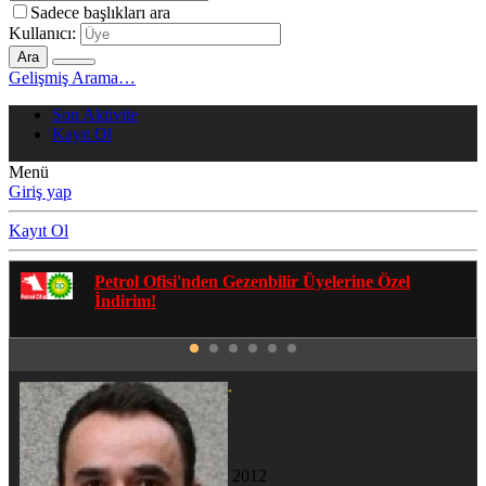
Sadece başlıkları ara
Kullanıcı:
Ara
Gelişmiş Arama…
Son Aktivite
Kayıt Ol
Menü
Giriş yap
Kayıt Ol
Gezenbilir Whatsapp Grupları'na Katılmak İçin
Tıklayın
gurhanzor
Yeni Üye
Katılım
15 Mar 2012