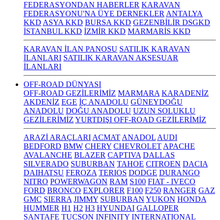
FEDERASYONDAN HABERLER
KARAVAN
FEDERASYONU'NA ÜYE DERNEKLER
ANTALYA
KKD
ASYA KKD
BURSA KKD
GEZENBİLİR DSGKD
İSTANBUL KKD
İZMİR KKD
MARMARİS KKD
KARAVAN İLAN PANOSU
SATILIK KARAVAN
İLANLARI
SATILIK KARAVAN AKSESUAR
İLANLARI
OFF-ROAD DÜNYASI
OFF-ROAD GEZİLERİMİZ
MARMARA
KARADENİZ
AKDENİZ
EGE
İÇ ANADOLU
GÜNEYDOĞU
ANADOLU
DOĞU ANADOLU
UZUN SOLUKLU
GEZİLERİMİZ
YURTDIŞI OFF-ROAD GEZİLERİMİZ
ARAZİ ARAÇLARI
ACMAT
ANADOL
AUDI
BEDFORD
BMW
CHERY
CHEVROLET
APACHE
AVALANCHE
BLAZER
CAPTIVA
DALLAS
SILVERADO
SUBURBAN
TAHOE
CITROEN
DACIA
DAIHATSU
FEROZA
TERIOS
DODGE
DURANGO
NITRO
POWERWAGON
RAM
S100
FIAT - IVECO
FORD
BRONCO
EXPLORER
F100
F250
RANGER
GAZ
GMC
SIERRA
JIMMY
SUBURBAN
YUKON
HONDA
HUMMER
H1
H2
H3
HYUNDAI
GALLOPER
SANTAFE
TUCSON
INFINITY
INTERNATIONAL