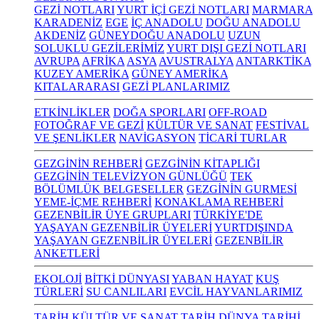
GEZİ NOTLARI
YURT İÇİ GEZİ NOTLARI
MARMARA
KARADENİZ
EGE
İÇ ANADOLU
DOĞU ANADOLU
AKDENİZ
GÜNEYDOĞU ANADOLU
UZUN
SOLUKLU GEZİLERİMİZ
YURT DIŞI GEZİ NOTLARI
AVRUPA
AFRİKA
ASYA
AVUSTRALYA
ANTARKTİKA
KUZEY AMERİKA
GÜNEY AMERİKA
KITALARARASI
GEZİ PLANLARIMIZ
ETKİNLİKLER
DOĞA SPORLARI
OFF-ROAD
FOTOĞRAF VE GEZİ
KÜLTÜR VE SANAT
FESTİVAL
VE ŞENLİKLER
NAVİGASYON
TİCARİ TURLAR
GEZGİNİN REHBERİ
GEZGİNİN KİTAPLIĞI
GEZGİNİN TELEVİZYON GÜNLÜĞÜ
TEK
BÖLÜMLÜK BELGESELLER
GEZGİNİN GURMESİ
YEME-İÇME REHBERİ
KONAKLAMA REHBERİ
GEZENBİLİR ÜYE GRUPLARI
TÜRKİYE'DE
YAŞAYAN GEZENBİLİR ÜYELERİ
YURTDIŞINDA
YAŞAYAN GEZENBİLİR ÜYELERİ
GEZENBİLİR
ANKETLERİ
EKOLOJİ
BİTKİ DÜNYASI
YABAN HAYAT
KUŞ
TÜRLERİ
SU CANLILARI
EVCİL HAYVANLARIMIZ
TARİH KÜLTÜR VE SANAT
TARİH
DÜNYA TARİHİ