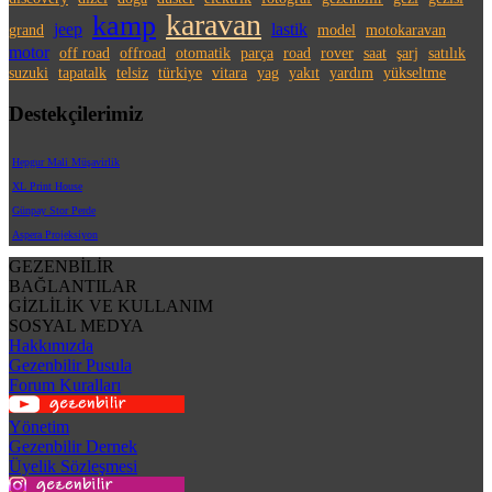
karavan
kamp
jeep
lastik
grand
model
motokaravan
motor
off road
offroad
otomatik
parça
road
rover
saat
şarj
satılık
suzuki
tapatalk
telsiz
türkiye
vitara
yag
yakıt
yardım
yükseltme
Destekçilerimiz
Hepgur Mali Müşavirlik
XL Print House
Günpay Stor Perde
Aspera Projeksiyon
GEZENBİLİR
BAĞLANTILAR
GİZLİLİK VE KULLANIM
SOSYAL MEDYA
Hakkımızda
Gezenbilir Pusula
Forum Kuralları
Yönetim
Gezenbilir Dernek
Üyelik Sözleşmesi