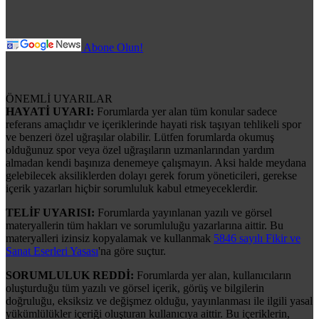
Abone Olun!
ÖNEMLİ UYARILAR
HAYATİ UYARI:
Forumlarda yer alan tüm konular sadece
referans amaçlıdır ve içeriklerinde hayati risk taşıyan tehlikeli spor
ve benzeri özel uğraşılar olabilir. Lütfen forumlarda okumuş
olduğunuz spor veya özel uğraşıların uzmanlarından yardım
almadan kendi başınıza denemeye çalışmayın. Aksi halde meydana
gelebilecek aksiliklerden dolayı gerek forum yöneticileri, gerekse
içerik yazarları hiçbir sorumluluk kabul etmeyeceklerdir.
TELİF UYARISI:
Forumlarda yayınlanan yazılı ve görsel
materyallerin tüm hakları ve sorumluluğu yazarlarına aittir. Bu
materyalleri izinsiz kopyalamak ve kullanmak
5846 sayılı Fikir ve
Sanat Eserleri Yasası
'na göre suçtur.
SORUMLULUK REDDİ:
Forumlarda yer alan, kullanıcıların
oluşturduğu tüm yazılı ve görsel içerik, görüş ve bilgilerin
doğruluğu, eksiksiz ve değişmez olduğu, yayınlanması ile ilgili yasal
yükümlülükler içeriği oluşturan kullanıcıya aittir. Bu içeriklerin,