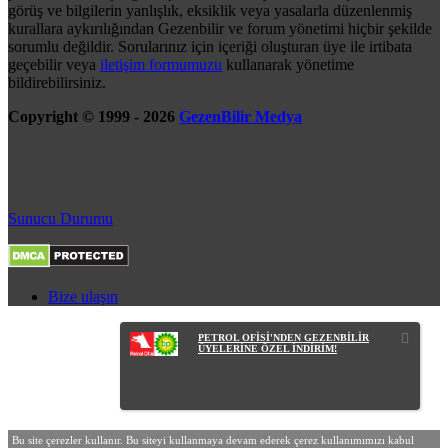
görüş ve bilgilerin yanlışlık, eksiklik veya yasalarla düzenlenmiş
kurallara aykırılığından Gezenbilir ve forum yönetimi hiçbir şekilde
sorumlu değildir. Sorularınız için içeriği oluşturan üye ile irtibata
geçebilir veya
iletişim formumuzu
kullanarak yönetime
bildirebilirsiniz.
Copyright © 1999 - 2026
GezenBilir Medya
Sunucu Durumu
Bize ulaşın
PETROL OFİSİ'NDEN GEZENBİLİR
ÜYELERİNE ÖZEL İNDİRİM!
Bu site çerezler kullanır. Bu siteyi kullanmaya devam ederek çerez kullanımımızı kabul