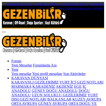
GEZENBİLİR PUSULA
|
GEZENBİLİR PORTAL
|
GEZENBİLİR DERNEK
|
GEZENBİLİR
MEDYA
|
SOSYAL MEDYA HESAPLARIMIZ
|
FORUM KURALLARI
|
İLETİŞİM
Forum
Yeni Mesajlar
Forumlarda Ara
Yeni
Yeni mesajlar
Yeni profil mesajları
Son Aktiviteler
KARAVAN DÜNYASI
KARAVANLI GEZİLERİMİZ
YURT İÇİ GEZİ NOTLARI
MARMARA
KARADENİZ
AKDENİZ
EGE
İÇ
ANADOLU
GÜNEY DOĞU ANADOLU
DOĞU
ANADOLU
UZUN SOLUKLU GEZİLERİMİZ
YURT
DIŞI GEZİ NOTLARI
BALKANLAR
KUZEY AVRUPA
ORTA AVRUPA
GÜNEY AVRUPA
ORTA DOĞU VE