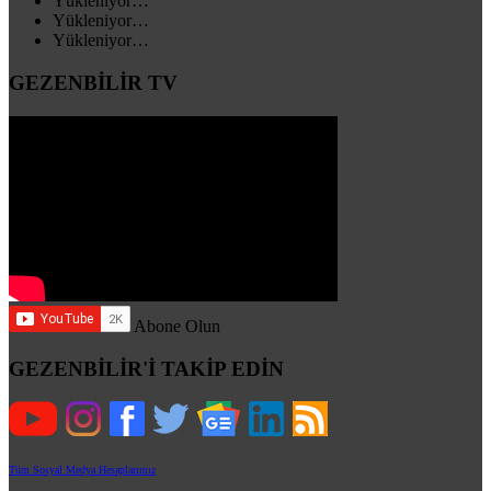
Yükleniyor…
Yükleniyor…
Yükleniyor…
GEZENBİLİR TV
Abone Olun
GEZENBİLİR'İ TAKİP EDİN
Tüm Sosyal Medya Hesaplarımız