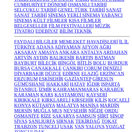
CUMHURİYET DÖNEMİ
OSMANLI TARİHİ
SELÇUKLU TARİHİ
GENEL TÜRK TARİHİ
SANAT
SANAT TARİHİ
SİNEMA
YERLİ SİNEMA
YABANCI
SİNEMA
KÜLT FİLMLER
KISA FİLMLER
BELGESELLER
FİLM FESTİVALLERİ
MÜZİK
TİYATRO
EDEBİYAT
BİLİM TEKNİK
FAYDALI BİLGİLER
MEMLEKET HAVADİSLERİ
İL İL
TÜRKİYE
ADANA
ADIYAMAN
AFYON
AĞRI
AKSARAY
AMASYA
ANKARA
ANTALYA
ARDAHAN
ARTVİN
AYDIN
BALIKESİR
BARTIN
BATMAN
BAYBURT
BİLECİK
BİNGÖL
BİTLİS
BOLU
BURDUR
BURSA
ÇANAKKALE
ÇANKIRI
ÇORUM
DENİZLİ
DİYARBAKIR
DÜZCE
EDİRNE
ELAZIĞ
ERZİNCAN
ERZURUM
ESKİŞEHİR
GAZİANTEP
GİRESUN
GÜMÜŞHANE
HAKKARİ
HATAY
IĞDIR
ISPARTA
İSTANBUL
İZMİR
KAHRAMANMARAŞ
KARABÜK
KARAMAN
KARS
KASTAMONU
KAYSERİ
KIRIKKALE
KIRKLARELİ
KIRŞEHİR
KİLİS
KOCAELİ
KONYA
KÜTAHYA
MALATYA
MANİSA
MARDİN
MERSİN
MUĞLA
MUŞ
NEVŞEHİR
NİĞDE
ORDU
OSMANİYE
RİZE
SAKARYA
SAMSUN
SİİRT
SİNOP
SİVAS
ŞANLIURFA
ŞIRNAK
TEKİRDAĞ
TOKAT
TRABZON
TUNCELİ
UŞAK
VAN
YALOVA
YOZGAT
ZONGULDAK