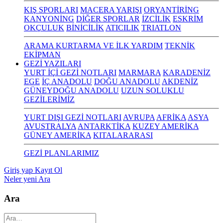
KIŞ SPORLARI
MACERA YARIŞI
ORYANTİRİNG
KANYONİNG
DİĞER SPORLAR
İZCİLİK
ESKRİM
OKÇULUK
BİNİCİLİK
ATICILIK
TRIATLON
ARAMA KURTARMA VE İLK YARDIM
TEKNİK
EKİPMAN
GEZİ YAZILARI
YURT İÇİ GEZİ NOTLARI
MARMARA
KARADENİZ
EGE
İÇ ANADOLU
DOĞU ANADOLU
AKDENİZ
GÜNEYDOĞU ANADOLU
UZUN SOLUKLU
GEZİLERİMİZ
YURT DIŞI GEZİ NOTLARI
AVRUPA
AFRİKA
ASYA
AVUSTRALYA
ANTARKTİKA
KUZEY AMERİKA
GÜNEY AMERİKA
KITALARARASI
GEZİ PLANLARIMIZ
Giriş yap
Kayıt Ol
Neler yeni
Ara
Ara