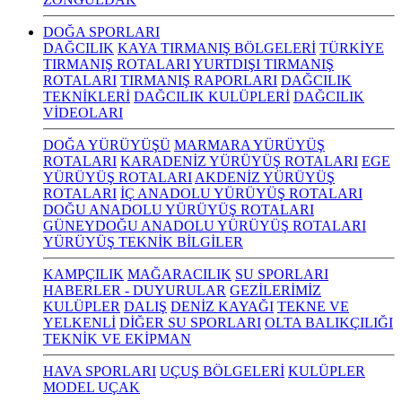
DOĞA SPORLARI
DAĞCILIK
KAYA TIRMANIŞ BÖLGELERİ
TÜRKİYE
TIRMANIŞ ROTALARI
YURTDIŞI TIRMANIŞ
ROTALARI
TIRMANIŞ RAPORLARI
DAĞCILIK
TEKNİKLERİ
DAĞCILIK KULÜPLERİ
DAĞCILIK
VİDEOLARI
DOĞA YÜRÜYÜŞÜ
MARMARA YÜRÜYÜŞ
ROTALARI
KARADENİZ YÜRÜYÜŞ ROTALARI
EGE
YÜRÜYÜŞ ROTALARI
AKDENİZ YÜRÜYÜŞ
ROTALARI
İÇ ANADOLU YÜRÜYÜŞ ROTALARI
DOĞU ANADOLU YÜRÜYÜŞ ROTALARI
GÜNEYDOĞU ANADOLU YÜRÜYÜŞ ROTALARI
YÜRÜYÜŞ TEKNİK BİLGİLER
KAMPÇILIK
MAĞARACILIK
SU SPORLARI
HABERLER - DUYURULAR
GEZİLERİMİZ
KULÜPLER
DALIŞ
DENİZ KAYAĞI
TEKNE VE
YELKENLİ
DİĞER SU SPORLARI
OLTA BALIKÇILIĞI
TEKNİK VE EKİPMAN
HAVA SPORLARI
UÇUŞ BÖLGELERİ
KULÜPLER
MODEL UÇAK