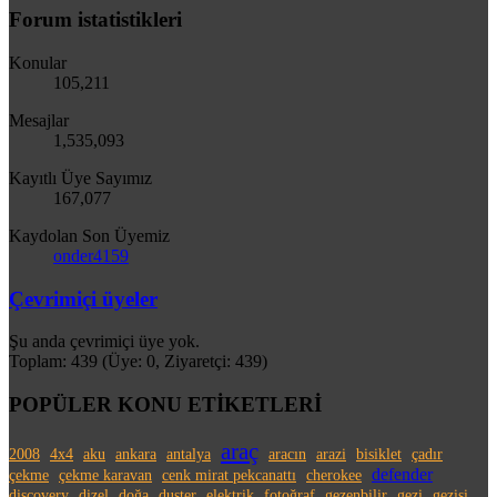
Forum istatistikleri
Konular
105,211
Mesajlar
1,535,093
Kayıtlı Üye Sayımız
167,077
Kaydolan Son Üyemiz
onder4159
Çevrimiçi üyeler
Şu anda çevrimiçi üye yok.
Toplam: 439 (Üye: 0, Ziyaretçi: 439)
POPÜLER KONU ETİKETLERİ
araç
2008
4x4
aku
ankara
antalya
aracın
arazi
bisiklet
çadır
defender
çekme
çekme karavan
cenk mirat pekcanattı
cherokee
discovery
dizel
doğa
duster
elektrik
fotoğraf
gezenbilir
gezi
gezisi