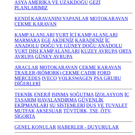
ASYA
AMERİKA VE UZAKDOĞU
GEZİ
PLANLARIMIZ
KENDİ KARAVANINI YAPANLAR
MOTOKARAVAN
ÇEKME KARAVAN
KAMP ALANLARI
YURT İÇİ KAMP ALANLARI
MARMARA
EGE
AKDENİZ
KARADENİZ
İÇ
ANADOLU
DOĞU VE GÜNEY DOĞU ANADOLU
YURT DIŞI KAMP ALANLARI
KUZEY AVRUPA
ORTA
AVRUPA
GÜNEY AVRUPA
ARAÇLAR
MOTOKARAVAN
ÇEKME KARAVAN
TRAILER (RÖMORK) ÇEKME ÇADIR
FORD
MERCEDES
IVECO
VOLKSWAGEN
PSA GRUBU
DİĞERLERİ
TEKNİK
ENERJİ
ISINMA
SOĞUTMA
İZOLASYON
İÇ
TASARIM
HAVALANDIRMA
GÜVENLİK
EKİPMANLARI
SU SİSTEMLERİ
DUŞ VE TUVALET
MUTFAK
AKSESUAR
TÜVTÜRK, TSE, ÖTV,
SİGORTA
GENEL KONULAR
HABERLER - DUYURULAR