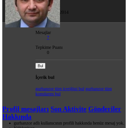
Son görülme
7 Tem 2014
Mesajlar
7
Tepkime Puanı
0
Bul
İçerik bul
gurhanzor tüm içeriğini bul
gurhanzor tüm
konularını bul
Profil mesajları
Son Aktivite
Gönderiler
Hakkında
gurhanzor adlı kullanıcının profili hakkında henüz mesaj yok.