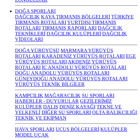
DOĞA SPORLARI
DAĞCILIK
KAYA TIRMANIŞ BÖLGELERİ
TÜRKİYE
TIRMANIŞ ROTALARI
YURTDIŞI TIRMANIŞ
ROTALARI
TIRMANIŞ RAPORLARI
DAĞCILIK
TEKNİKLERİ
DAĞCILIK KULÜPLERİ
DAĞCILIK
VİDEOLARI
DOĞA YÜRÜYÜŞÜ
MARMARA YÜRÜYÜŞ
ROTALARI
KARADENİZ YÜRÜYÜŞ ROTALARI
EGE
YÜRÜYÜŞ ROTALARI
AKDENİZ YÜRÜYÜŞ
ROTALARI
İÇ ANADOLU YÜRÜYÜŞ ROTALARI
DOĞU ANADOLU YÜRÜYÜŞ ROTALARI
GÜNEYDOĞU ANADOLU YÜRÜYÜŞ ROTALARI
YÜRÜYÜŞ TEKNİK BİLGİLER
KAMPÇILIK
MAĞARACILIK
SU SPORLARI
HABERLER - DUYURULAR
GEZİLERİMİZ
KULÜPLER
DALIŞ
DENİZ KAYAĞI
TEKNE VE
YELKENLİ
DİĞER SU SPORLARI
OLTA BALIKÇILIĞI
TEKNİK VE EKİPMAN
HAVA SPORLARI
UÇUŞ BÖLGELERİ
KULÜPLER
MODEL UÇAK