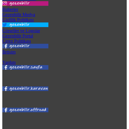
Haberler
Gezenbilir Medya
Gizlilik Politikası
Görseller ve Logolar
Gezenbilir Portal
Çerez Politikası
İletişim
Yardım