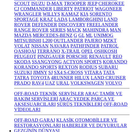
SCOUT
ISUZU
D-MAX
TROOPER
JEEP
CHEROKEE
CJ
COMMANDER
LIBERTY
PATRIOT
WAGONEER
WRANGLER
WILLYS
KAMAZ
KIA
SORENTO
SPORTAGE
KRAZ
LADA
LAMBORGHINI
LAND
ROVER
DEFENDER
DISCOVERY
FREELANDER
RANGE ROVER
SERIES
MACK
MAHINDRA
MAN
MAZDA
MERCEDES-BENZ
G
GL
ML
UNIMOG
MITSUBISHI
L200
OUTLANDER
PAJERO
MZKT
VOLAT
NISSAN
NAVARA
PATHFINDER
PATROL
QASHQAI
TERRANO
X-TRAIL
OPEL
OSHKOSH
PEUGEOT
PINZGAUER
PORSCHE
RENAULT
REO
SKODA
SSANGYONG
ACTYON SPORTS
KORANDO
KORANDO SPORTS
REXTON
RODIUS
SUBARU
SUZUKI
JIMNY
SJ
SX4 S-CROSS
VITARA
TATA
TATRA
TOYOTA
4RUNNER
HILUX
LAND CRUISER
PRADO
RAV4
UAZ
URAL
VOLKSWAGEN
VOLVO
OFF-ROAD TEKNİK
SERVİSLER
ARAÇ TAMİR VE
BAKIM SERVİSLERİ
ARAÇ YEDEK PARÇA VE
AKSESUARCILARI
SÜRÜŞ TEKNİKLERİ
OFF-ROAD
VİDEOLARI
OFF-ROAD GARAJ
KLASİK OTOMOBİLLER VE
RESTORASYONLARI
HABERLER VE DUYURULAR
GEZGİNİN DÜNYASI