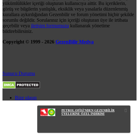
yükümlülükler içeriği oluşturan kullanıcıya aittir. Bu içeriklerin,
görüş ve bilgilerin yanlışlık, eksiklik veya yasalarla düzenlenmiş
kurallara aykırılığından Gezenbilir ve forum yönetimi hiçbir şekilde
sorumlu değildir. Sorularınız için içeriği oluşturan üye ile irtibata
geçebilir veya
iletişim formumuzu
kullanarak yönetime
bildirebilirsiniz.
Copyright © 1999 - 2026
GezenBilir Medya
Sunucu Durumu
Bize ulaşın
PETROL OFİSİ'NDEN GEZENBİLİR
ÜYELERİNE ÖZEL İNDİRİM!