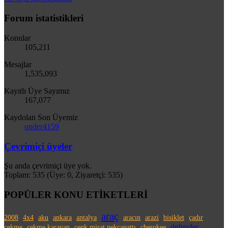
Forum istatistikleri
Konular
105,211
Mesajlar
1,535,093
Kayıtlı Üye Sayımız
167,077
Kaydolan Son Üyemiz
onder4159
Çevrimiçi üyeler
Şu anda çevrimiçi üye yok.
Toplam: 535 (Üye: 0, Ziyaretçi: 535)
POPÜLER KONU ETİKETLERİ
araç
2008
4x4
aku
ankara
antalya
aracın
arazi
bisiklet
çadır
defender
çekme
çekme karavan
cenk mirat pekcanattı
cherokee