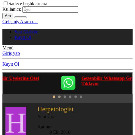
Sadece başlıkları ara
Kullanıcı:
Ara
Gelişmiş Arama…
Son Aktivite
Kayıt Ol
Menü
Giriş yap
Kayıt Ol
Gezenbilir Whatsapp Grupları'na Katılmak İçin
Tıklayın
Herpetologist
H
Yeni Üye
Katılım
9 Eki 2010