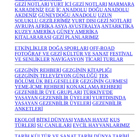
GEZİ NOTLARI
YURT İÇİ GEZİ NOTLARI
MARMARA
KARADENİZ
EGE
İÇ ANADOLU
DOĞU ANADOLU
AKDENİZ
GÜNEYDOĞU ANADOLU
UZUN
SOLUKLU GEZİLERİMİZ
YURT DIŞI GEZİ NOTLARI
AVRUPA
AFRİKA
ASYA
AVUSTRALYA
ANTARKTİKA
KUZEY AMERİKA
GÜNEY AMERİKA
KITALARARASI
GEZİ PLANLARIMIZ
ETKİNLİKLER
DOĞA SPORLARI
OFF-ROAD
FOTOĞRAF VE GEZİ
KÜLTÜR VE SANAT
FESTİVAL
VE ŞENLİKLER
NAVİGASYON
TİCARİ TURLAR
GEZGİNİN REHBERİ
GEZGİNİN KİTAPLIĞI
GEZGİNİN TELEVİZYON GÜNLÜĞÜ
TEK
BÖLÜMLÜK BELGESELLER
GEZGİNİN GURMESİ
YEME-İÇME REHBERİ
KONAKLAMA REHBERİ
GEZENBİLİR ÜYE GRUPLARI
TÜRKİYE'DE
YAŞAYAN GEZENBİLİR ÜYELERİ
YURTDIŞINDA
YAŞAYAN GEZENBİLİR ÜYELERİ
GEZENBİLİR
ANKETLERİ
EKOLOJİ
BİTKİ DÜNYASI
YABAN HAYAT
KUŞ
TÜRLERİ
SU CANLILARI
EVCİL HAYVANLARIMIZ
TARİH KÜLTÜR VE SANAT
TARİH
DÜNYA TARİHİ