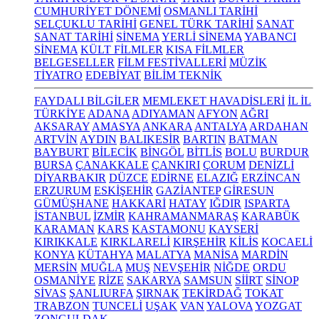
CUMHURİYET DÖNEMİ
OSMANLI TARİHİ
SELÇUKLU TARİHİ
GENEL TÜRK TARİHİ
SANAT
SANAT TARİHİ
SİNEMA
YERLİ SİNEMA
YABANCI
SİNEMA
KÜLT FİLMLER
KISA FİLMLER
BELGESELLER
FİLM FESTİVALLERİ
MÜZİK
TİYATRO
EDEBİYAT
BİLİM TEKNİK
FAYDALI BİLGİLER
MEMLEKET HAVADİSLERİ
İL İL
TÜRKİYE
ADANA
ADIYAMAN
AFYON
AĞRI
AKSARAY
AMASYA
ANKARA
ANTALYA
ARDAHAN
ARTVİN
AYDIN
BALIKESİR
BARTIN
BATMAN
BAYBURT
BİLECİK
BİNGÖL
BİTLİS
BOLU
BURDUR
BURSA
ÇANAKKALE
ÇANKIRI
ÇORUM
DENİZLİ
DİYARBAKIR
DÜZCE
EDİRNE
ELAZIĞ
ERZİNCAN
ERZURUM
ESKİŞEHİR
GAZİANTEP
GİRESUN
GÜMÜŞHANE
HAKKARİ
HATAY
IĞDIR
ISPARTA
İSTANBUL
İZMİR
KAHRAMANMARAŞ
KARABÜK
KARAMAN
KARS
KASTAMONU
KAYSERİ
KIRIKKALE
KIRKLARELİ
KIRŞEHİR
KİLİS
KOCAELİ
KONYA
KÜTAHYA
MALATYA
MANİSA
MARDİN
MERSİN
MUĞLA
MUŞ
NEVŞEHİR
NİĞDE
ORDU
OSMANİYE
RİZE
SAKARYA
SAMSUN
SİİRT
SİNOP
SİVAS
ŞANLIURFA
ŞIRNAK
TEKİRDAĞ
TOKAT
TRABZON
TUNCELİ
UŞAK
VAN
YALOVA
YOZGAT
ZONGULDAK