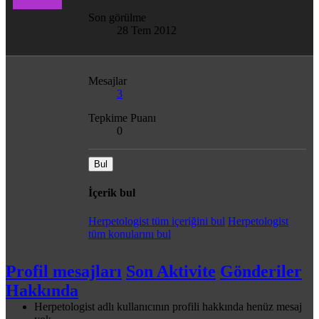
Son görülme
28 Tem 2012
Mesajlar
3
Tepkime Puanı
0
Bul
İçerik bul
Herpetologist tüm içeriğini bul
Herpetologist
tüm konularını bul
Profil mesajları
Son Aktivite
Gönderiler
Hakkında
Herpetologist adlı kullanıcının profili hakkında henüz mesaj