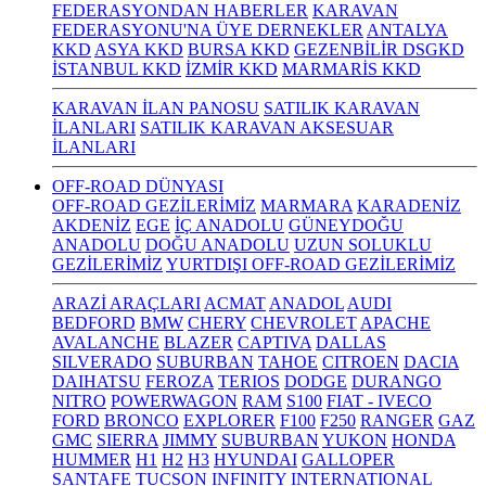
FEDERASYONDAN HABERLER
KARAVAN
FEDERASYONU'NA ÜYE DERNEKLER
ANTALYA
KKD
ASYA KKD
BURSA KKD
GEZENBİLİR DSGKD
İSTANBUL KKD
İZMİR KKD
MARMARİS KKD
KARAVAN İLAN PANOSU
SATILIK KARAVAN
İLANLARI
SATILIK KARAVAN AKSESUAR
İLANLARI
OFF-ROAD DÜNYASI
OFF-ROAD GEZİLERİMİZ
MARMARA
KARADENİZ
AKDENİZ
EGE
İÇ ANADOLU
GÜNEYDOĞU
ANADOLU
DOĞU ANADOLU
UZUN SOLUKLU
GEZİLERİMİZ
YURTDIŞI OFF-ROAD GEZİLERİMİZ
ARAZİ ARAÇLARI
ACMAT
ANADOL
AUDI
BEDFORD
BMW
CHERY
CHEVROLET
APACHE
AVALANCHE
BLAZER
CAPTIVA
DALLAS
SILVERADO
SUBURBAN
TAHOE
CITROEN
DACIA
DAIHATSU
FEROZA
TERIOS
DODGE
DURANGO
NITRO
POWERWAGON
RAM
S100
FIAT - IVECO
FORD
BRONCO
EXPLORER
F100
F250
RANGER
GAZ
GMC
SIERRA
JIMMY
SUBURBAN
YUKON
HONDA
HUMMER
H1
H2
H3
HYUNDAI
GALLOPER
SANTAFE
TUCSON
INFINITY
INTERNATIONAL