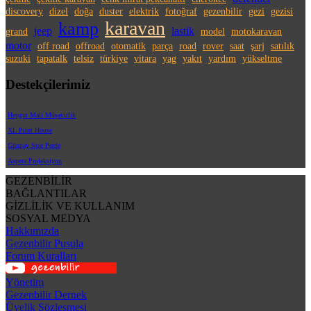
discovery
dizel
doğa
duster
elektrik
fotoğraf
gezenbilir
gezi
gezisi
karavan
kamp
jeep
lastik
grand
model
motokaravan
motor
off road
offroad
otomatik
parça
road
rover
saat
şarj
satılık
suzuki
tapatalk
telsiz
türkiye
vitara
yag
yakıt
yardım
yükseltme
Destekçilerimiz
Hepgur Mali Müşavirlik
XL Print House
Günpay Stor Perde
Aspera Projeksiyon
GEZENBİLİR
BAĞLANTILAR
GİZLİLİK VE KULLANIM
SOSYAL MEDYA
Hakkımızda
Gezenbilir Pusula
Forum Kuralları
Yönetim
Gezenbilir Dernek
Üyelik Sözleşmesi