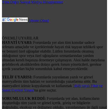
Tüm Diğer Sosyal Medya Hesaplarımız
Abone Olun!
ÖNEMLİ UYARILAR
HAYATİ UYARI:
Forumlarda yer alan tüm konular sadece
referans amaçlıdır ve içeriklerinde hayati risk taşıyan tehlikeli spor
ve benzeri özel uğraşılar olabilir. Lütfen forumlarda okumuş
olduğunuz spor veya özel uğraşıların uzmanlarından yardım
almadan kendi başınıza denemeye çalışmayın. Aksi halde meydana
gelebilecek aksiliklerden dolayı gerek forum yöneticileri, gerekse
içerik yazarları hiçbir sorumluluk kabul etmeyeceklerdir.
TELİF UYARISI:
Forumlarda yayınlanan yazılı ve görsel
materyallerin tüm hakları ve sorumluluğu yazarlarına aittir. Bu
materyalleri izinsiz kopyalamak ve kullanmak
5846 sayılı Fikir ve
Sanat Eserleri Yasası
'na göre suçtur.
SORUMLULUK REDDİ:
Forumlarda yer alan, kullanıcıların
oluşturduğu tüm yazılı ve görsel içerik, görüş ve bilgilerin
doğruluğu, eksiksiz ve değişmez olduğu, yayınlanması ile ilgili yasal