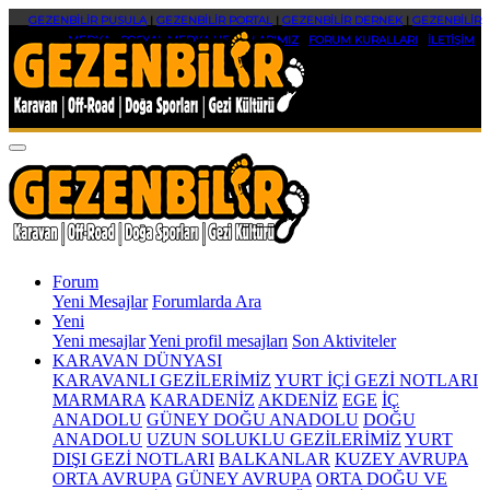
GEZENBİLİR PUSULA
|
GEZENBİLİR PORTAL
|
GEZENBİLİR DERNEK
|
GEZENBİLİR
MEDYA
|
SOSYAL MEDYA HESAPLARIMIZ
|
FORUM KURALLARI
|
İLETİŞİM
Forum
Yeni Mesajlar
Forumlarda Ara
Yeni
Yeni mesajlar
Yeni profil mesajları
Son Aktiviteler
KARAVAN DÜNYASI
KARAVANLI GEZİLERİMİZ
YURT İÇİ GEZİ NOTLARI
MARMARA
KARADENİZ
AKDENİZ
EGE
İÇ
ANADOLU
GÜNEY DOĞU ANADOLU
DOĞU
ANADOLU
UZUN SOLUKLU GEZİLERİMİZ
YURT
DIŞI GEZİ NOTLARI
BALKANLAR
KUZEY AVRUPA
ORTA AVRUPA
GÜNEY AVRUPA
ORTA DOĞU VE