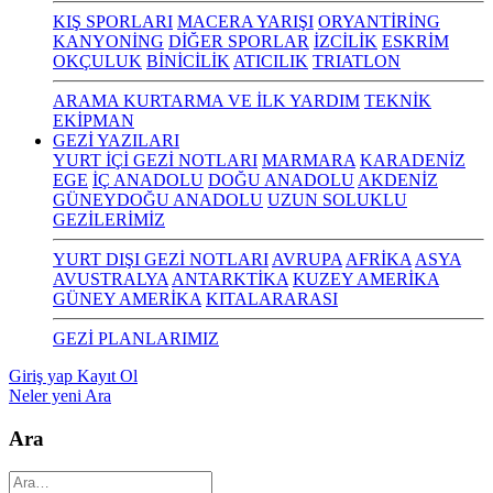
KIŞ SPORLARI
MACERA YARIŞI
ORYANTİRİNG
KANYONİNG
DİĞER SPORLAR
İZCİLİK
ESKRİM
OKÇULUK
BİNİCİLİK
ATICILIK
TRIATLON
ARAMA KURTARMA VE İLK YARDIM
TEKNİK
EKİPMAN
GEZİ YAZILARI
YURT İÇİ GEZİ NOTLARI
MARMARA
KARADENİZ
EGE
İÇ ANADOLU
DOĞU ANADOLU
AKDENİZ
GÜNEYDOĞU ANADOLU
UZUN SOLUKLU
GEZİLERİMİZ
YURT DIŞI GEZİ NOTLARI
AVRUPA
AFRİKA
ASYA
AVUSTRALYA
ANTARKTİKA
KUZEY AMERİKA
GÜNEY AMERİKA
KITALARARASI
GEZİ PLANLARIMIZ
Giriş yap
Kayıt Ol
Neler yeni
Ara
Ara