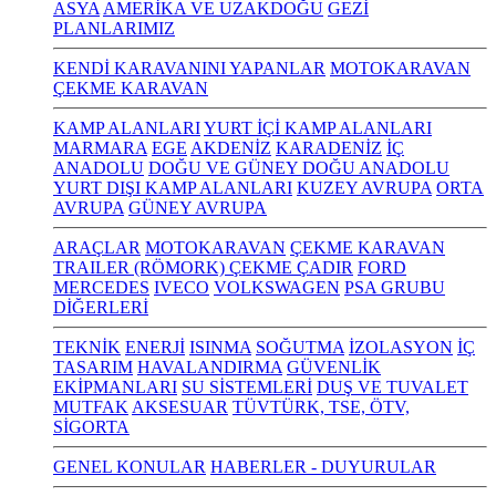
ASYA
AMERİKA VE UZAKDOĞU
GEZİ
PLANLARIMIZ
KENDİ KARAVANINI YAPANLAR
MOTOKARAVAN
ÇEKME KARAVAN
KAMP ALANLARI
YURT İÇİ KAMP ALANLARI
MARMARA
EGE
AKDENİZ
KARADENİZ
İÇ
ANADOLU
DOĞU VE GÜNEY DOĞU ANADOLU
YURT DIŞI KAMP ALANLARI
KUZEY AVRUPA
ORTA
AVRUPA
GÜNEY AVRUPA
ARAÇLAR
MOTOKARAVAN
ÇEKME KARAVAN
TRAILER (RÖMORK) ÇEKME ÇADIR
FORD
MERCEDES
IVECO
VOLKSWAGEN
PSA GRUBU
DİĞERLERİ
TEKNİK
ENERJİ
ISINMA
SOĞUTMA
İZOLASYON
İÇ
TASARIM
HAVALANDIRMA
GÜVENLİK
EKİPMANLARI
SU SİSTEMLERİ
DUŞ VE TUVALET
MUTFAK
AKSESUAR
TÜVTÜRK, TSE, ÖTV,
SİGORTA
GENEL KONULAR
HABERLER - DUYURULAR