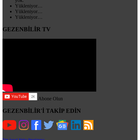
yok.
Yükleniyor…
Yükleniyor…
Yükleniyor…
GEZENBİLİR TV
Abone Olun
GEZENBİLİR'İ TAKİP EDİN
Tüm Sosyal Medya Hesaplarımız