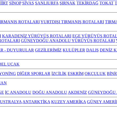
İİRT
SİNOP
SİVAS
ŞANLIURFA
ŞIRNAK
TEKİRDAĞ
TOKAT
IRMANIŞ ROTALARI
YURTDIŞI TIRMANIŞ ROTALARI
TIRM
I
KARADENİZ YÜRÜYÜŞ ROTALARI
EGE YÜRÜYÜŞ ROTAL
ROTALARI
GÜNEYDOĞU ANADOLU YÜRÜYÜŞ ROTALARI
R - DUYURULAR
GEZİLERİMİZ
KULÜPLER
DALIŞ
DENİZ 
EL UÇAK
YONİNG
DİĞER SPORLAR
İZCİLİK
ESKRİM
OKÇULUK
BİNİ
MAN
GE
İÇ ANADOLU
DOĞU ANADOLU
AKDENİZ
GÜNEYDOĞU
USTRALYA
ANTARKTİKA
KUZEY AMERİKA
GÜNEY AMERİ