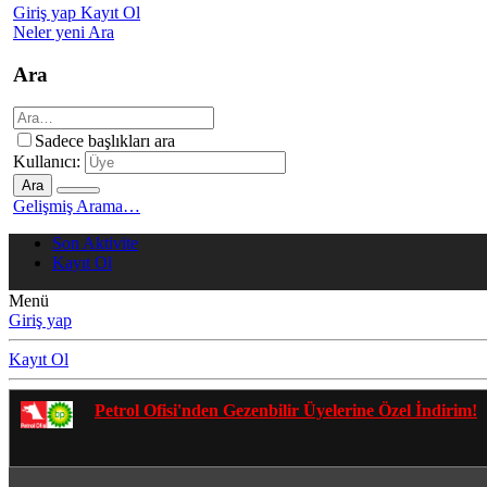
Giriş yap
Kayıt Ol
Neler yeni
Ara
Ara
Sadece başlıkları ara
Kullanıcı:
Ara
Gelişmiş Arama…
Son Aktivite
Kayıt Ol
Menü
Giriş yap
Kayıt Ol
Gezenbilir Whatsapp Grupları'na 