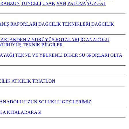
TRABZON
TUNCELİ
UŞAK
VAN
YALOVA
YOZGAT
ANIŞ RAPORLARI
DAĞCILIK TEKNİKLERİ
DAĞCILIK
ARI
AKDENİZ YÜRÜYÜŞ ROTALARI
İÇ ANADOLU
YÜRÜYÜŞ TEKNİK BİLGİLER
KAYAĞI
TEKNE VE YELKENLİ
DİĞER SU SPORLARI
OLTA
CİLİK
ATICILIK
TRIATLON
 ANADOLU
UZUN SOLUKLU GEZİLERİMİZ
KA
KITALARARASI