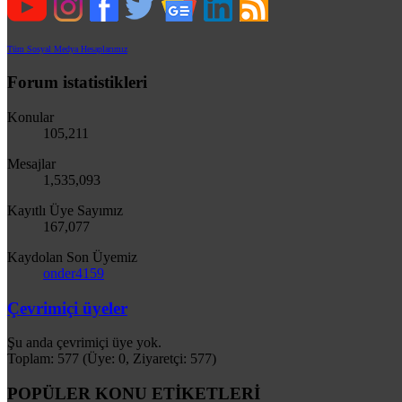
Tüm Sosyal Medya Hesaplarımız
Forum istatistikleri
Konular
105,211
Mesajlar
1,535,093
Kayıtlı Üye Sayımız
167,077
Kaydolan Son Üyemiz
onder4159
Çevrimiçi üyeler
Şu anda çevrimiçi üye yok.
Toplam: 577 (Üye: 0, Ziyaretçi: 577)
POPÜLER KONU ETİKETLERİ