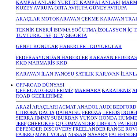
KAMP ALANLARI
YURT İÇİ KAMP ALANLARI
MARM
KUZEY AVRUPA
ORTA AVRUPA
GÜNEY AVRUPA
ARAÇLAR
MOTOKARAVAN
ÇEKME KARAVAN
TRA
TEKNİK
ENERJİ
ISINMA
SOĞUTMA
İZOLASYON
İÇ 
TÜVTÜRK, TSE, ÖTV, SİGORTA
GENEL KONULAR
HABERLER - DUYURULAR
FEDERASYONDAN HABERLER
KARAVAN FEDERAS
KKD
MARMARİS KKD
KARAVAN İLAN PANOSU
SATILIK KARAVAN İLANL
OFF-ROAD DÜNYASI
OFF-ROAD GEZİLERİMİZ
MARMARA
KARADENİZ
A
ROAD GEZİLERİMİZ
ARAZİ ARAÇLARI
ACMAT
ANADOL
AUDI
BEDFORD
CITROEN
DACIA
DAIHATSU
FEROZA
TERIOS
DODG
SIERRA
JIMMY
SUBURBAN
YUKON
HONDA
HUMME
JEEP
CHEROKEE
CJ
COMMANDER
LIBERTY
PATRIO
DEFENDER
DISCOVERY
FREELANDER
RANGE ROV
PAJERO
MZKT VOLAT
NISSAN
NAVARA
PATHFINDE