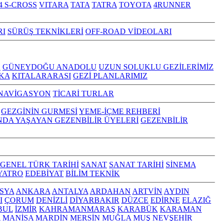
4 S-CROSS
VITARA
TATA
TATRA
TOYOTA
4RUNNER
RI
SÜRÜŞ TEKNİKLERİ
OFF-ROAD VİDEOLARI
Z
GÜNEYDOĞU ANADOLU
UZUN SOLUKLU GEZİLERİMİZ
KA
KITALARARASI
GEZİ PLANLARIMIZ
NAVİGASYON
TİCARİ TURLAR
GEZGİNİN GURMESİ
YEME-İÇME REHBERİ
NDA YAŞAYAN GEZENBİLİR ÜYELERİ
GEZENBİLİR
GENEL TÜRK TARİHİ
SANAT
SANAT TARİHİ
SİNEMA
YATRO
EDEBİYAT
BİLİM TEKNİK
SYA
ANKARA
ANTALYA
ARDAHAN
ARTVİN
AYDIN
I
ÇORUM
DENİZLİ
DİYARBAKIR
DÜZCE
EDİRNE
ELAZIĞ
BUL
İZMİR
KAHRAMANMARAŞ
KARABÜK
KARAMAN
A
MANİSA
MARDİN
MERSİN
MUĞLA
MUŞ
NEVŞEHİR