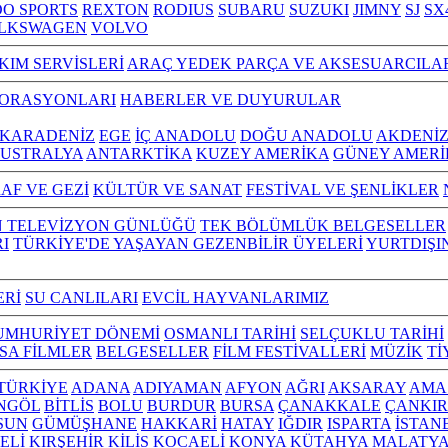
O SPORTS
REXTON
RODIUS
SUBARU
SUZUKI
JIMNY
SJ
SX
LKSWAGEN
VOLVO
KIM SERVİSLERİ
ARAÇ YEDEK PARÇA VE AKSESUARCILA
TORASYONLARI
HABERLER VE DUYURULAR
KARADENİZ
EGE
İÇ ANADOLU
DOĞU ANADOLU
AKDENİ
USTRALYA
ANTARKTİKA
KUZEY AMERİKA
GÜNEY AMERİ
AF VE GEZİ
KÜLTÜR VE SANAT
FESTİVAL VE ŞENLİKLER
N TELEVİZYON GÜNLÜĞÜ
TEK BÖLÜMLÜK BELGESELLER
I
TÜRKİYE'DE YAŞAYAN GEZENBİLİR ÜYELERİ
YURTDIŞI
ERİ
SU CANLILARI
EVCİL HAYVANLARIMIZ
UMHURİYET DÖNEMİ
OSMANLI TARİHİ
SELÇUKLU TARİHİ
ISA FİLMLER
BELGESELLER
FİLM FESTİVALLERİ
MÜZİK
Tİ
L TÜRKİYE
ADANA
ADIYAMAN
AFYON
AĞRI
AKSARAY
AMA
NGÖL
BİTLİS
BOLU
BURDUR
BURSA
ÇANAKKALE
ÇANKIR
SUN
GÜMÜŞHANE
HAKKARİ
HATAY
IĞDIR
ISPARTA
İSTAN
ELİ
KIRŞEHİR
KİLİS
KOCAELİ
KONYA
KÜTAHYA
MALATY