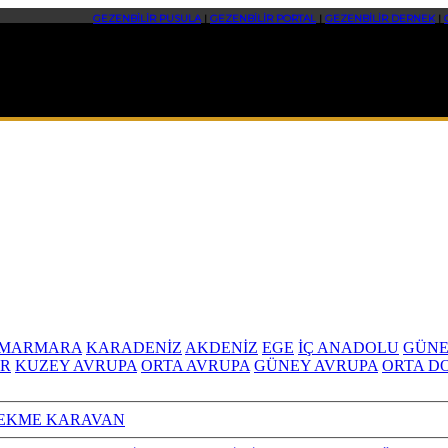
GEZENBİLİR PUSULA
|
GEZENBİLİR PORTAL
|
GEZENBİLİR DERNEK
|
MARMARA
KARADENİZ
AKDENİZ
EGE
İÇ ANADOLU
GÜNE
R
KUZEY AVRUPA
ORTA AVRUPA
GÜNEY AVRUPA
ORTA D
EKME KARAVAN