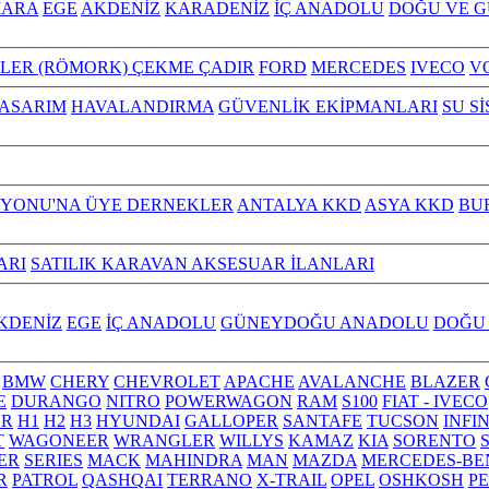
ARA
EGE
AKDENİZ
KARADENİZ
İÇ ANADOLU
DOĞU VE 
ILER (RÖMORK) ÇEKME ÇADIR
FORD
MERCEDES
IVECO
V
TASARIM
HAVALANDIRMA
GÜVENLİK EKİPMANLARI
SU S
YONU'NA ÜYE DERNEKLER
ANTALYA KKD
ASYA KKD
BU
ARI
SATILIK KARAVAN AKSESUAR İLANLARI
KDENİZ
EGE
İÇ ANADOLU
GÜNEYDOĞU ANADOLU
DOĞU
BMW
CHERY
CHEVROLET
APACHE
AVALANCHE
BLAZER
E
DURANGO
NITRO
POWERWAGON
RAM
S100
FIAT - IVECO
R
H1
H2
H3
HYUNDAI
GALLOPER
SANTAFE
TUCSON
INFI
T
WAGONEER
WRANGLER
WILLYS
KAMAZ
KIA
SORENTO
ER
SERIES
MACK
MAHINDRA
MAN
MAZDA
MERCEDES-BE
R
PATROL
QASHQAI
TERRANO
X-TRAIL
OPEL
OSHKOSH
P