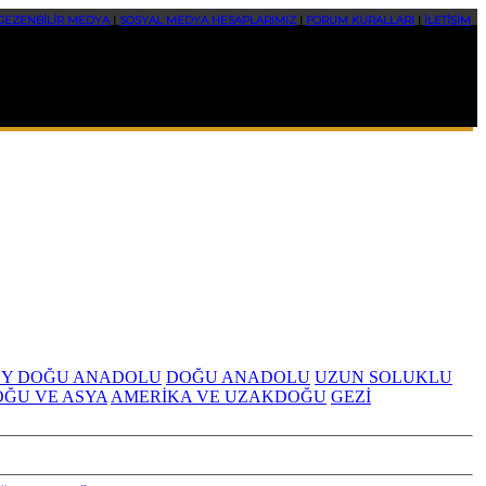
GEZENBİLİR MEDYA
|
SOSYAL MEDYA HESAPLARIMIZ
|
FORUM KURALLARI
|
İLETİŞİM
Y DOĞU ANADOLU
DOĞU ANADOLU
UZUN SOLUKLU
OĞU VE ASYA
AMERİKA VE UZAKDOĞU
GEZİ