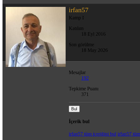
irfan57
Kamp I
Katılım
18 Eyl 2016
Son görülme
18 May 2026
Mesajlar
192
Tepkime Puanı
371
Bul
İçerik bul
irfan57 tüm içeriğini bul
irfan57 tüm