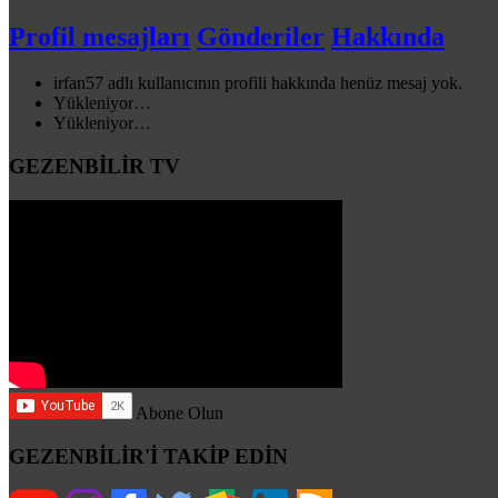
Profil mesajları
Gönderiler
Hakkında
irfan57 adlı kullanıcının profili hakkında henüz mesaj yok.
Yükleniyor…
Yükleniyor…
GEZENBİLİR TV
Abone Olun
GEZENBİLİR'İ TAKİP EDİN