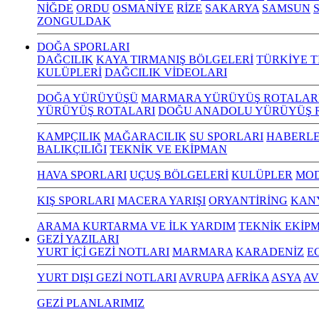
NİĞDE
ORDU
OSMANİYE
RİZE
SAKARYA
SAMSUN
S
ZONGULDAK
DOĞA SPORLARI
DAĞCILIK
KAYA TIRMANIŞ BÖLGELERİ
TÜRKİYE T
KULÜPLERİ
DAĞCILIK VİDEOLARI
DOĞA YÜRÜYÜŞÜ
MARMARA YÜRÜYÜŞ ROTALAR
YÜRÜYÜŞ ROTALARI
DOĞU ANADOLU YÜRÜYÜŞ 
KAMPÇILIK
MAĞARACILIK
SU SPORLARI
HABERLE
BALIKÇILIĞI
TEKNİK VE EKİPMAN
HAVA SPORLARI
UÇUŞ BÖLGELERİ
KULÜPLER
MOD
KIŞ SPORLARI
MACERA YARIŞI
ORYANTİRİNG
KAN
ARAMA KURTARMA VE İLK YARDIM
TEKNİK EKİP
GEZİ YAZILARI
YURT İÇİ GEZİ NOTLARI
MARMARA
KARADENİZ
E
YURT DIŞI GEZİ NOTLARI
AVRUPA
AFRİKA
ASYA
AV
GEZİ PLANLARIMIZ