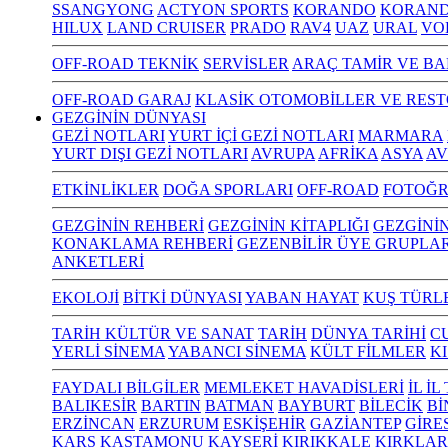
SSANGYONG
ACTYON SPORTS
KORANDO
KORAND
HILUX
LAND CRUISER
PRADO
RAV4
UAZ
URAL
VO
OFF-ROAD TEKNİK
SERVİSLER
ARAÇ TAMİR VE BA
OFF-ROAD GARAJ
KLASİK OTOMOBİLLER VE RES
GEZGİNİN DÜNYASI
GEZİ NOTLARI
YURT İÇİ GEZİ NOTLARI
MARMARA
YURT DIŞI GEZİ NOTLARI
AVRUPA
AFRİKA
ASYA
AV
ETKİNLİKLER
DOĞA SPORLARI
OFF-ROAD
FOTOĞR
GEZGİNİN REHBERİ
GEZGİNİN KİTAPLIĞI
GEZGİNİ
KONAKLAMA REHBERİ
GEZENBİLİR ÜYE GRUPLAR
ANKETLERİ
EKOLOJİ
BİTKİ DÜNYASI
YABAN HAYAT
KUŞ TÜRL
TARİH KÜLTÜR VE SANAT
TARİH
DÜNYA TARİHİ
C
YERLİ SİNEMA
YABANCI SİNEMA
KÜLT FİLMLER
K
FAYDALI BİLGİLER
MEMLEKET HAVADİSLERİ
İL İ
BALIKESİR
BARTIN
BATMAN
BAYBURT
BİLECİK
Bİ
ERZİNCAN
ERZURUM
ESKİŞEHİR
GAZİANTEP
GİRE
KARS
KASTAMONU
KAYSERİ
KIRIKKALE
KIRKLAR