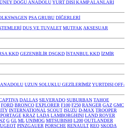
GÜNEY DOĞU ANADOLU
YURT DIŞI KAMP ALANLARI
OLKSWAGEN
PSA GRUBU
DİĞERLERİ
İSTEMLERİ
DUŞ VE TUVALET
MUTFAK
AKSESUAR
RSA KKD
GEZENBİLİR DSGKD
İSTANBUL KKD
İZMİR
 ANADOLU
UZUN SOLUKLU GEZİLERİMİZ
YURTDIŞI OFF-
CAPTIVA
DALLAS
SILVERADO
SUBURBAN
TAHOE
FORD
BRONCO
EXPLORER
F100
F250
RANGER
GAZ
GMC
NITY
INTERNATIONAL
SCOUT
ISUZU
D-MAX
TROOPER
SPORTAGE
KRAZ
LADA
LAMBORGHINI
LAND ROVER
NZ
G
GL
ML
UNIMOG
MITSUBISHI
L200
OUTLANDER
EUGEOT
PINZGAUER
PORSCHE
RENAULT
REO
SKODA