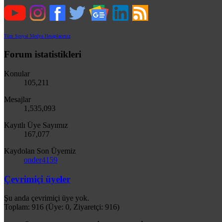
Tüm Sosyal Medya Hesaplarımız
Forum istatistikleri
Konular
105,211
Mesajlar
1,535,093
Kayıtlı Üye Sayımız
167,077
Kaydolan Son Üyemiz
onder4159
Çevrimiçi üyeler
Şu anda çevrimiçi üye yok.
Toplam: 916 (Üye: 0, Ziyaretçi: 916)