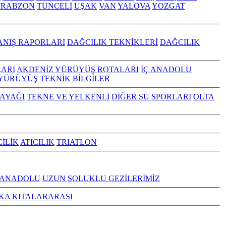
TRABZON
TUNCELİ
UŞAK
VAN
YALOVA
YOZGAT
ANIŞ RAPORLARI
DAĞCILIK TEKNİKLERİ
DAĞCILIK
ARI
AKDENİZ YÜRÜYÜŞ ROTALARI
İÇ ANADOLU
YÜRÜYÜŞ TEKNİK BİLGİLER
KAYAĞI
TEKNE VE YELKENLİ
DİĞER SU SPORLARI
OLTA
CİLİK
ATICILIK
TRIATLON
 ANADOLU
UZUN SOLUKLU GEZİLERİMİZ
KA
KITALARARASI