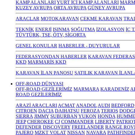
KAMP ALANLARI
YURT İÇİ KAMP ALANLARI
MARM
KUZEY AVRUPA
ORTA AVRUPA
GÜNEY AVRUPA
ARAÇLAR
MOTOKARAVAN
ÇEKME KARAVAN
TRA
TEKNİK
ENERJİ
ISINMA
SOĞUTMA
İZOLASYON
İÇ 
TÜVTÜRK, TSE, ÖTV, SİGORTA
GENEL KONULAR
HABERLER - DUYURULAR
FEDERASYONDAN HABERLER
KARAVAN FEDERAS
KKD
MARMARİS KKD
KARAVAN İLAN PANOSU
SATILIK KARAVAN İLANL
OFF-ROAD DÜNYASI
OFF-ROAD GEZİLERİMİZ
MARMARA
KARADENİZ
A
ROAD GEZİLERİMİZ
ARAZİ ARAÇLARI
ACMAT
ANADOL
AUDI
BEDFORD
CITROEN
DACIA
DAIHATSU
FEROZA
TERIOS
DODG
SIERRA
JIMMY
SUBURBAN
YUKON
HONDA
HUMME
JEEP
CHEROKEE
CJ
COMMANDER
LIBERTY
PATRIO
DEFENDER
DISCOVERY
FREELANDER
RANGE ROV
PAJERO
MZKT VOLAT
NISSAN
NAVARA
PATHFINDE