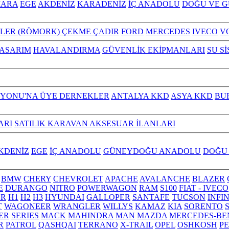
ARA
EGE
AKDENİZ
KARADENİZ
İÇ ANADOLU
DOĞU VE 
ILER (RÖMORK) ÇEKME ÇADIR
FORD
MERCEDES
IVECO
V
TASARIM
HAVALANDIRMA
GÜVENLİK EKİPMANLARI
SU S
YONU'NA ÜYE DERNEKLER
ANTALYA KKD
ASYA KKD
BU
ARI
SATILIK KARAVAN AKSESUAR İLANLARI
KDENİZ
EGE
İÇ ANADOLU
GÜNEYDOĞU ANADOLU
DOĞU
BMW
CHERY
CHEVROLET
APACHE
AVALANCHE
BLAZER
E
DURANGO
NITRO
POWERWAGON
RAM
S100
FIAT - IVECO
R
H1
H2
H3
HYUNDAI
GALLOPER
SANTAFE
TUCSON
INFI
T
WAGONEER
WRANGLER
WILLYS
KAMAZ
KIA
SORENTO
ER
SERIES
MACK
MAHINDRA
MAN
MAZDA
MERCEDES-BE
R
PATROL
QASHQAI
TERRANO
X-TRAIL
OPEL
OSHKOSH
P