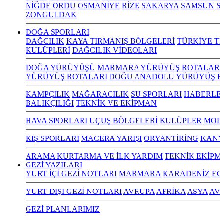
NİĞDE
ORDU
OSMANİYE
RİZE
SAKARYA
SAMSUN
S
ZONGULDAK
DOĞA SPORLARI
DAĞCILIK
KAYA TIRMANIŞ BÖLGELERİ
TÜRKİYE T
KULÜPLERİ
DAĞCILIK VİDEOLARI
DOĞA YÜRÜYÜŞÜ
MARMARA YÜRÜYÜŞ ROTALAR
YÜRÜYÜŞ ROTALARI
DOĞU ANADOLU YÜRÜYÜŞ 
KAMPÇILIK
MAĞARACILIK
SU SPORLARI
HABERLE
BALIKÇILIĞI
TEKNİK VE EKİPMAN
HAVA SPORLARI
UÇUŞ BÖLGELERİ
KULÜPLER
MOD
KIŞ SPORLARI
MACERA YARIŞI
ORYANTİRİNG
KAN
ARAMA KURTARMA VE İLK YARDIM
TEKNİK EKİP
GEZİ YAZILARI
YURT İÇİ GEZİ NOTLARI
MARMARA
KARADENİZ
E
YURT DIŞI GEZİ NOTLARI
AVRUPA
AFRİKA
ASYA
AV
GEZİ PLANLARIMIZ