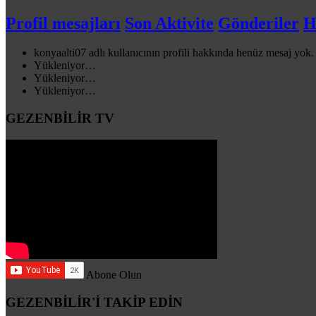
Profil mesajları
Son Aktivite
Gönderiler
H
konyaalti07 adlı kullanıcının profili hakkında henüz mesaj yok.
Yükleniyor…
Yükleniyor…
Yükleniyor…
GEZENBİLİR TV
Abone Olun
GEZENBİLİR'İ TAKİP EDİN