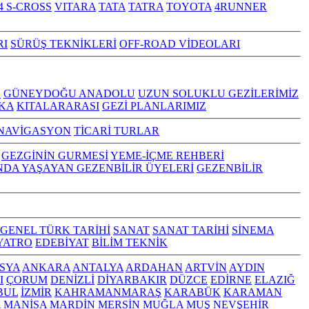
4 S-CROSS
VITARA
TATA
TATRA
TOYOTA
4RUNNER
RI
SÜRÜŞ TEKNİKLERİ
OFF-ROAD VİDEOLARI
Z
GÜNEYDOĞU ANADOLU
UZUN SOLUKLU GEZİLERİMİZ
KA
KITALARARASI
GEZİ PLANLARIMIZ
NAVİGASYON
TİCARİ TURLAR
GEZGİNİN GURMESİ
YEME-İÇME REHBERİ
NDA YAŞAYAN GEZENBİLİR ÜYELERİ
GEZENBİLİR
GENEL TÜRK TARİHİ
SANAT
SANAT TARİHİ
SİNEMA
YATRO
EDEBİYAT
BİLİM TEKNİK
SYA
ANKARA
ANTALYA
ARDAHAN
ARTVİN
AYDIN
I
ÇORUM
DENİZLİ
DİYARBAKIR
DÜZCE
EDİRNE
ELAZIĞ
BUL
İZMİR
KAHRAMANMARAŞ
KARABÜK
KARAMAN
A
MANİSA
MARDİN
MERSİN
MUĞLA
MUŞ
NEVŞEHİR