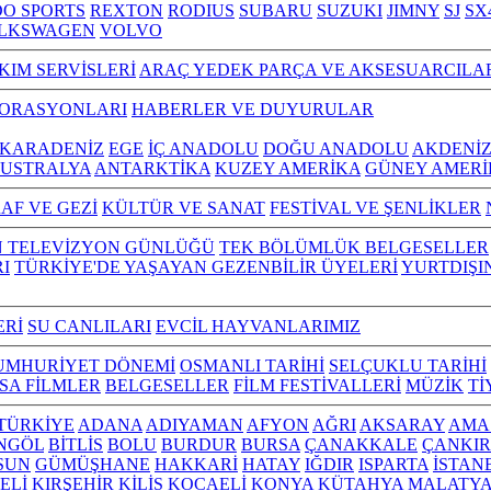
O SPORTS
REXTON
RODIUS
SUBARU
SUZUKI
JIMNY
SJ
SX
LKSWAGEN
VOLVO
KIM SERVİSLERİ
ARAÇ YEDEK PARÇA VE AKSESUARCILA
TORASYONLARI
HABERLER VE DUYURULAR
KARADENİZ
EGE
İÇ ANADOLU
DOĞU ANADOLU
AKDENİ
USTRALYA
ANTARKTİKA
KUZEY AMERİKA
GÜNEY AMERİ
AF VE GEZİ
KÜLTÜR VE SANAT
FESTİVAL VE ŞENLİKLER
N TELEVİZYON GÜNLÜĞÜ
TEK BÖLÜMLÜK BELGESELLER
I
TÜRKİYE'DE YAŞAYAN GEZENBİLİR ÜYELERİ
YURTDIŞI
ERİ
SU CANLILARI
EVCİL HAYVANLARIMIZ
UMHURİYET DÖNEMİ
OSMANLI TARİHİ
SELÇUKLU TARİHİ
ISA FİLMLER
BELGESELLER
FİLM FESTİVALLERİ
MÜZİK
Tİ
L TÜRKİYE
ADANA
ADIYAMAN
AFYON
AĞRI
AKSARAY
AMA
NGÖL
BİTLİS
BOLU
BURDUR
BURSA
ÇANAKKALE
ÇANKIR
SUN
GÜMÜŞHANE
HAKKARİ
HATAY
IĞDIR
ISPARTA
İSTAN
ELİ
KIRŞEHİR
KİLİS
KOCAELİ
KONYA
KÜTAHYA
MALATY