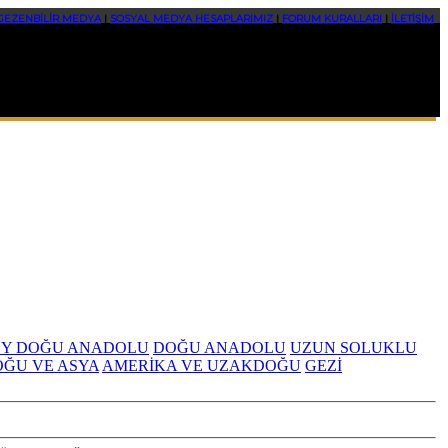
GEZENBİLİR MEDYA
|
SOSYAL MEDYA HESAPLARIMIZ
|
FORUM KURALLARI
|
İLETİŞİM
Y DOĞU ANADOLU
DOĞU ANADOLU
UZUN SOLUKLU
OĞU VE ASYA
AMERİKA VE UZAKDOĞU
GEZİ