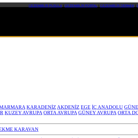
GEZENBİLİR PUSULA
|
GEZENBİLİR PORTAL
|
GEZENBİLİR DERNEK
|
MARMARA
KARADENİZ
AKDENİZ
EGE
İÇ ANADOLU
GÜNE
R
KUZEY AVRUPA
ORTA AVRUPA
GÜNEY AVRUPA
ORTA D
EKME KARAVAN