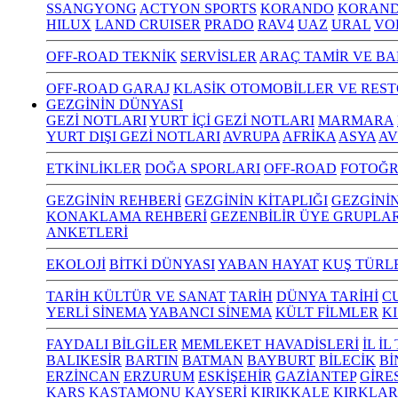
SSANGYONG
ACTYON SPORTS
KORANDO
KORAND
HILUX
LAND CRUISER
PRADO
RAV4
UAZ
URAL
VO
OFF-ROAD TEKNİK
SERVİSLER
ARAÇ TAMİR VE BA
OFF-ROAD GARAJ
KLASİK OTOMOBİLLER VE RES
GEZGİNİN DÜNYASI
GEZİ NOTLARI
YURT İÇİ GEZİ NOTLARI
MARMARA
YURT DIŞI GEZİ NOTLARI
AVRUPA
AFRİKA
ASYA
AV
ETKİNLİKLER
DOĞA SPORLARI
OFF-ROAD
FOTOĞR
GEZGİNİN REHBERİ
GEZGİNİN KİTAPLIĞI
GEZGİNİ
KONAKLAMA REHBERİ
GEZENBİLİR ÜYE GRUPLAR
ANKETLERİ
EKOLOJİ
BİTKİ DÜNYASI
YABAN HAYAT
KUŞ TÜRL
TARİH KÜLTÜR VE SANAT
TARİH
DÜNYA TARİHİ
C
YERLİ SİNEMA
YABANCI SİNEMA
KÜLT FİLMLER
K
FAYDALI BİLGİLER
MEMLEKET HAVADİSLERİ
İL İ
BALIKESİR
BARTIN
BATMAN
BAYBURT
BİLECİK
Bİ
ERZİNCAN
ERZURUM
ESKİŞEHİR
GAZİANTEP
GİRE
KARS
KASTAMONU
KAYSERİ
KIRIKKALE
KIRKLAR