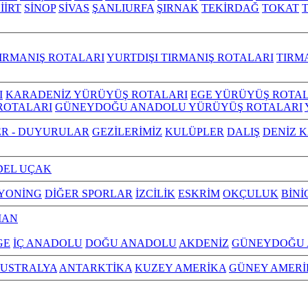
İİRT
SİNOP
SİVAS
ŞANLIURFA
ŞIRNAK
TEKİRDAĞ
TOKAT
IRMANIŞ ROTALARI
YURTDIŞI TIRMANIŞ ROTALARI
TIRM
I
KARADENİZ YÜRÜYÜŞ ROTALARI
EGE YÜRÜYÜŞ ROTAL
ROTALARI
GÜNEYDOĞU ANADOLU YÜRÜYÜŞ ROTALARI
R - DUYURULAR
GEZİLERİMİZ
KULÜPLER
DALIŞ
DENİZ 
EL UÇAK
YONİNG
DİĞER SPORLAR
İZCİLİK
ESKRİM
OKÇULUK
BİNİ
MAN
GE
İÇ ANADOLU
DOĞU ANADOLU
AKDENİZ
GÜNEYDOĞU
USTRALYA
ANTARKTİKA
KUZEY AMERİKA
GÜNEY AMERİ