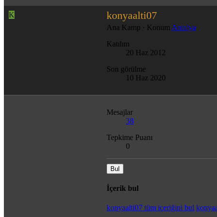
konyaalti07
K
Ana Kamp
·
Konum
Antalya
Katılım
20 Haz 2012
Son görülme
10 Haz 2020
Mesajlar
38
Tepkime Puanı
0
Bul
İçerik bul
konyaalti07 tüm içeriğini bul
konyaa