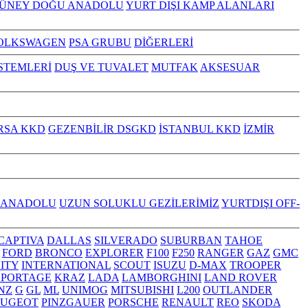
GÜNEY DOĞU ANADOLU
YURT DIŞI KAMP ALANLARI
OLKSWAGEN
PSA GRUBU
DİĞERLERİ
İSTEMLERİ
DUŞ VE TUVALET
MUTFAK
AKSESUAR
RSA KKD
GEZENBİLİR DSGKD
İSTANBUL KKD
İZMİR
 ANADOLU
UZUN SOLUKLU GEZİLERİMİZ
YURTDIŞI OFF-
CAPTIVA
DALLAS
SILVERADO
SUBURBAN
TAHOE
FORD
BRONCO
EXPLORER
F100
F250
RANGER
GAZ
GMC
NITY
INTERNATIONAL
SCOUT
ISUZU
D-MAX
TROOPER
SPORTAGE
KRAZ
LADA
LAMBORGHINI
LAND ROVER
NZ
G
GL
ML
UNIMOG
MITSUBISHI
L200
OUTLANDER
EUGEOT
PINZGAUER
PORSCHE
RENAULT
REO
SKODA