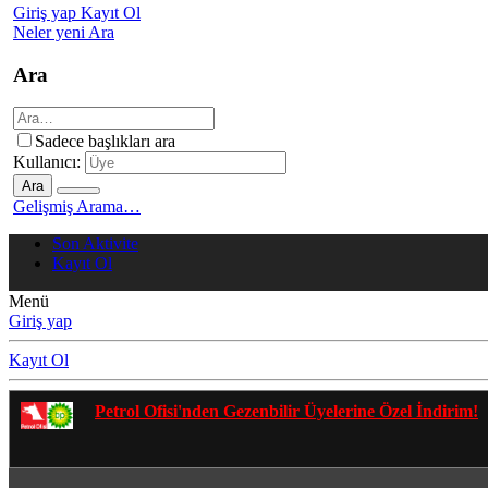
Giriş yap
Kayıt Ol
Neler yeni
Ara
Ara
Sadece başlıkları ara
Kullanıcı:
Ara
Gelişmiş Arama…
Son Aktivite
Kayıt Ol
Menü
Giriş yap
Kayıt Ol
Gezenbilir Whatsapp Grupları'na Katılmak İçin Tıkl