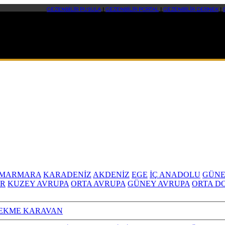
GEZENBİLİR PUSULA
|
GEZENBİLİR PORTAL
|
GEZENBİLİR DERNEK
|
MARMARA
KARADENİZ
AKDENİZ
EGE
İÇ ANADOLU
GÜNE
R
KUZEY AVRUPA
ORTA AVRUPA
GÜNEY AVRUPA
ORTA D
EKME KARAVAN