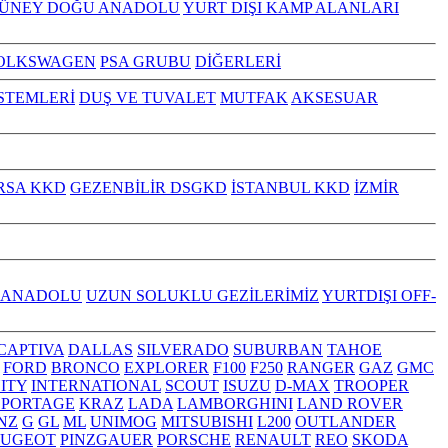
GÜNEY DOĞU ANADOLU
YURT DIŞI KAMP ALANLARI
OLKSWAGEN
PSA GRUBU
DİĞERLERİ
İSTEMLERİ
DUŞ VE TUVALET
MUTFAK
AKSESUAR
RSA KKD
GEZENBİLİR DSGKD
İSTANBUL KKD
İZMİR
 ANADOLU
UZUN SOLUKLU GEZİLERİMİZ
YURTDIŞI OFF-
CAPTIVA
DALLAS
SILVERADO
SUBURBAN
TAHOE
FORD
BRONCO
EXPLORER
F100
F250
RANGER
GAZ
GMC
NITY
INTERNATIONAL
SCOUT
ISUZU
D-MAX
TROOPER
SPORTAGE
KRAZ
LADA
LAMBORGHINI
LAND ROVER
NZ
G
GL
ML
UNIMOG
MITSUBISHI
L200
OUTLANDER
EUGEOT
PINZGAUER
PORSCHE
RENAULT
REO
SKODA