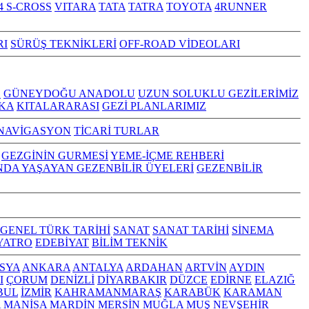
4 S-CROSS
VITARA
TATA
TATRA
TOYOTA
4RUNNER
RI
SÜRÜŞ TEKNİKLERİ
OFF-ROAD VİDEOLARI
Z
GÜNEYDOĞU ANADOLU
UZUN SOLUKLU GEZİLERİMİZ
KA
KITALARARASI
GEZİ PLANLARIMIZ
NAVİGASYON
TİCARİ TURLAR
GEZGİNİN GURMESİ
YEME-İÇME REHBERİ
NDA YAŞAYAN GEZENBİLİR ÜYELERİ
GEZENBİLİR
GENEL TÜRK TARİHİ
SANAT
SANAT TARİHİ
SİNEMA
YATRO
EDEBİYAT
BİLİM TEKNİK
SYA
ANKARA
ANTALYA
ARDAHAN
ARTVİN
AYDIN
I
ÇORUM
DENİZLİ
DİYARBAKIR
DÜZCE
EDİRNE
ELAZIĞ
BUL
İZMİR
KAHRAMANMARAŞ
KARABÜK
KARAMAN
A
MANİSA
MARDİN
MERSİN
MUĞLA
MUŞ
NEVŞEHİR