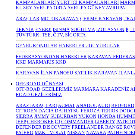
KAMP ALANLARI
YURT İÇİ KAMP ALANLARI
MARM
KUZEY AVRUPA
ORTA AVRUPA
GÜNEY AVRUPA
ARAÇLAR
MOTOKARAVAN
ÇEKME KARAVAN
TRA
TEKNİK
ENERJİ
ISINMA
SOĞUTMA
İZOLASYON
İÇ 
TÜVTÜRK, TSE, ÖTV, SİGORTA
GENEL KONULAR
HABERLER - DUYURULAR
FEDERASYONDAN HABERLER
KARAVAN FEDERAS
KKD
MARMARİS KKD
KARAVAN İLAN PANOSU
SATILIK KARAVAN İLANL
OFF-ROAD DÜNYASI
OFF-ROAD GEZİLERİMİZ
MARMARA
KARADENİZ
A
ROAD GEZİLERİMİZ
ARAZİ ARAÇLARI
ACMAT
ANADOL
AUDI
BEDFORD
CITROEN
DACIA
DAIHATSU
FEROZA
TERIOS
DODG
SIERRA
JIMMY
SUBURBAN
YUKON
HONDA
HUMME
JEEP
CHEROKEE
CJ
COMMANDER
LIBERTY
PATRIO
DEFENDER
DISCOVERY
FREELANDER
RANGE ROV
PAJERO
MZKT VOLAT
NISSAN
NAVARA
PATHFINDE