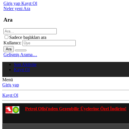
Giriş yap
Kayıt Ol
Neler yeni
Ara
Ara
Sadece başlıkları ara
Kullanıcı:
Ara
Gelişmiş Arama…
Son Aktivite
Kayıt Ol
Menü
Giriş yap
Kayıt Ol
Gezenbilir Whatsapp Grupla