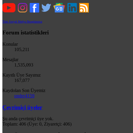
Tüm Sosyal Medya Hesaplarımız
Forum istatistikleri
Konular
105,211
Mesajlar
1,535,093
Kayıtlı Üye Sayımız
167,077
Kaydolan Son Üyemiz
onder4159
Çevrimiçi üyeler
Şu anda çevrimiçi üye yok.
Toplam: 406 (Üye: 0, Ziyaretçi: 406)