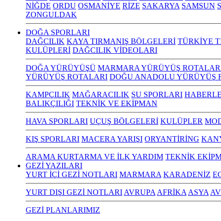
NİĞDE
ORDU
OSMANİYE
RİZE
SAKARYA
SAMSUN
S
ZONGULDAK
DOĞA SPORLARI
DAĞCILIK
KAYA TIRMANIŞ BÖLGELERİ
TÜRKİYE T
KULÜPLERİ
DAĞCILIK VİDEOLARI
DOĞA YÜRÜYÜŞÜ
MARMARA YÜRÜYÜŞ ROTALAR
YÜRÜYÜŞ ROTALARI
DOĞU ANADOLU YÜRÜYÜŞ 
KAMPÇILIK
MAĞARACILIK
SU SPORLARI
HABERLE
BALIKÇILIĞI
TEKNİK VE EKİPMAN
HAVA SPORLARI
UÇUŞ BÖLGELERİ
KULÜPLER
MOD
KIŞ SPORLARI
MACERA YARIŞI
ORYANTİRİNG
KAN
ARAMA KURTARMA VE İLK YARDIM
TEKNİK EKİP
GEZİ YAZILARI
YURT İÇİ GEZİ NOTLARI
MARMARA
KARADENİZ
E
YURT DIŞI GEZİ NOTLARI
AVRUPA
AFRİKA
ASYA
AV
GEZİ PLANLARIMIZ