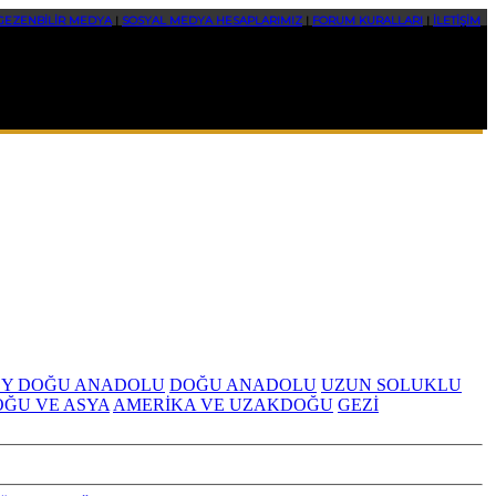
GEZENBİLİR MEDYA
|
SOSYAL MEDYA HESAPLARIMIZ
|
FORUM KURALLARI
|
İLETİŞİM
Y DOĞU ANADOLU
DOĞU ANADOLU
UZUN SOLUKLU
OĞU VE ASYA
AMERİKA VE UZAKDOĞU
GEZİ