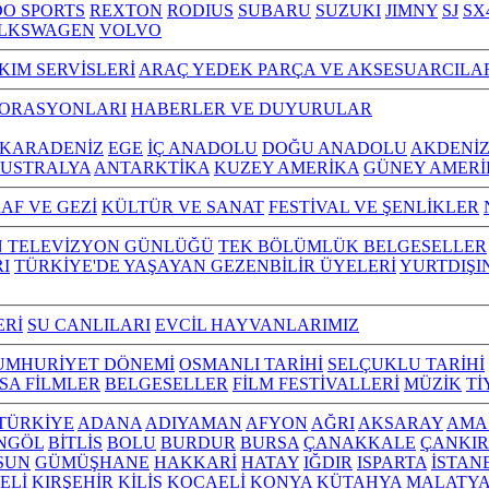
O SPORTS
REXTON
RODIUS
SUBARU
SUZUKI
JIMNY
SJ
SX
LKSWAGEN
VOLVO
KIM SERVİSLERİ
ARAÇ YEDEK PARÇA VE AKSESUARCILA
TORASYONLARI
HABERLER VE DUYURULAR
KARADENİZ
EGE
İÇ ANADOLU
DOĞU ANADOLU
AKDENİ
USTRALYA
ANTARKTİKA
KUZEY AMERİKA
GÜNEY AMERİ
AF VE GEZİ
KÜLTÜR VE SANAT
FESTİVAL VE ŞENLİKLER
N TELEVİZYON GÜNLÜĞÜ
TEK BÖLÜMLÜK BELGESELLER
I
TÜRKİYE'DE YAŞAYAN GEZENBİLİR ÜYELERİ
YURTDIŞI
ERİ
SU CANLILARI
EVCİL HAYVANLARIMIZ
UMHURİYET DÖNEMİ
OSMANLI TARİHİ
SELÇUKLU TARİHİ
ISA FİLMLER
BELGESELLER
FİLM FESTİVALLERİ
MÜZİK
Tİ
L TÜRKİYE
ADANA
ADIYAMAN
AFYON
AĞRI
AKSARAY
AMA
NGÖL
BİTLİS
BOLU
BURDUR
BURSA
ÇANAKKALE
ÇANKIR
SUN
GÜMÜŞHANE
HAKKARİ
HATAY
IĞDIR
ISPARTA
İSTAN
ELİ
KIRŞEHİR
KİLİS
KOCAELİ
KONYA
KÜTAHYA
MALATY