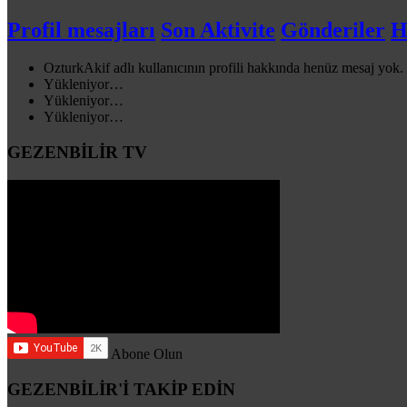
Profil mesajları
Son Aktivite
Gönderiler
H
OzturkAkif adlı kullanıcının profili hakkında henüz mesaj yok.
Yükleniyor…
Yükleniyor…
Yükleniyor…
GEZENBİLİR TV
Abone Olun
GEZENBİLİR'İ TAKİP EDİN