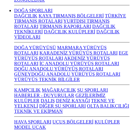
DOĞA SPORLARI
DAĞCILIK
KAYA TIRMANIŞ BÖLGELERİ
TÜRKİYE
TIRMANIŞ ROTALARI
YURTDIŞI TIRMANIŞ
ROTALARI
TIRMANIŞ RAPORLARI
DAĞCILIK
TEKNİKLERİ
DAĞCILIK KULÜPLERİ
DAĞCILIK
VİDEOLARI
DOĞA YÜRÜYÜŞÜ
MARMARA YÜRÜYÜŞ
ROTALARI
KARADENİZ YÜRÜYÜŞ ROTALARI
EGE
YÜRÜYÜŞ ROTALARI
AKDENİZ YÜRÜYÜŞ
ROTALARI
İÇ ANADOLU YÜRÜYÜŞ ROTALARI
DOĞU ANADOLU YÜRÜYÜŞ ROTALARI
GÜNEYDOĞU ANADOLU YÜRÜYÜŞ ROTALARI
YÜRÜYÜŞ TEKNİK BİLGİLER
KAMPÇILIK
MAĞARACILIK
SU SPORLARI
HABERLER - DUYURULAR
GEZİLERİMİZ
KULÜPLER
DALIŞ
DENİZ KAYAĞI
TEKNE VE
YELKENLİ
DİĞER SU SPORLARI
OLTA BALIKÇILIĞI
TEKNİK VE EKİPMAN
HAVA SPORLARI
UÇUŞ BÖLGELERİ
KULÜPLER
MODEL UÇAK