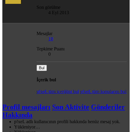
Son görülme
4 Eyl 2013
Mesajlar
18
Tepkime Puanı
0
Bul
İçerik bul
p!xeL tüm içeriğini bul
p!xeL tüm konularını bul
Profil mesajları
Son Aktivite
Gönderiler
Hakkında
p!xeL adlı kullanıcının profili hakkında henüz mesaj yok.
Yükleniyor…