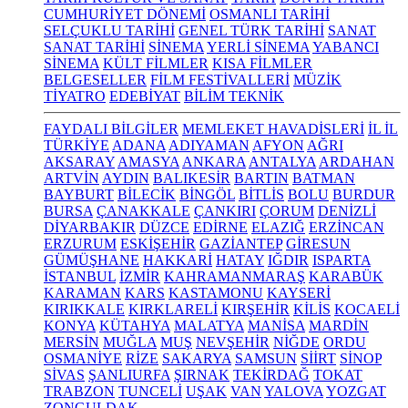
CUMHURİYET DÖNEMİ
OSMANLI TARİHİ
SELÇUKLU TARİHİ
GENEL TÜRK TARİHİ
SANAT
SANAT TARİHİ
SİNEMA
YERLİ SİNEMA
YABANCI
SİNEMA
KÜLT FİLMLER
KISA FİLMLER
BELGESELLER
FİLM FESTİVALLERİ
MÜZİK
TİYATRO
EDEBİYAT
BİLİM TEKNİK
FAYDALI BİLGİLER
MEMLEKET HAVADİSLERİ
İL İL
TÜRKİYE
ADANA
ADIYAMAN
AFYON
AĞRI
AKSARAY
AMASYA
ANKARA
ANTALYA
ARDAHAN
ARTVİN
AYDIN
BALIKESİR
BARTIN
BATMAN
BAYBURT
BİLECİK
BİNGÖL
BİTLİS
BOLU
BURDUR
BURSA
ÇANAKKALE
ÇANKIRI
ÇORUM
DENİZLİ
DİYARBAKIR
DÜZCE
EDİRNE
ELAZIĞ
ERZİNCAN
ERZURUM
ESKİŞEHİR
GAZİANTEP
GİRESUN
GÜMÜŞHANE
HAKKARİ
HATAY
IĞDIR
ISPARTA
İSTANBUL
İZMİR
KAHRAMANMARAŞ
KARABÜK
KARAMAN
KARS
KASTAMONU
KAYSERİ
KIRIKKALE
KIRKLARELİ
KIRŞEHİR
KİLİS
KOCAELİ
KONYA
KÜTAHYA
MALATYA
MANİSA
MARDİN
MERSİN
MUĞLA
MUŞ
NEVŞEHİR
NİĞDE
ORDU
OSMANİYE
RİZE
SAKARYA
SAMSUN
SİİRT
SİNOP
SİVAS
ŞANLIURFA
ŞIRNAK
TEKİRDAĞ
TOKAT
TRABZON
TUNCELİ
UŞAK
VAN
YALOVA
YOZGAT
ZONGULDAK