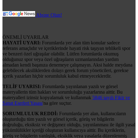
Abone Olun!
ÖNEMLİ UYARILAR
HAYATİ UYARI:
Forumlarda yer alan tüm konular sadece
referans amaçlıdır ve içeriklerinde hayati risk taşıyan tehlikeli spor
ve benzeri özel uğraşılar olabilir. Lütfen forumlarda okumuş
olduğunuz spor veya özel uğraşıların uzmanlarından yardım
almadan kendi başınıza denemeye çalışmayın. Aksi halde meydana
gelebilecek aksiliklerden dolayı gerek forum yöneticileri, gerekse
içerik yazarları hiçbir sorumluluk kabul etmeyeceklerdir.
TELİF UYARISI:
Forumlarda yayınlanan yazılı ve görsel
materyallerin tüm hakları ve sorumluluğu yazarlarına aittir. Bu
materyalleri izinsiz kopyalamak ve kullanmak
5846 sayılı Fikir ve
Sanat Eserleri Yasası
'na göre suçtur.
SORUMLULUK REDDİ:
Forumlarda yer alan, kullanıcıların
oluşturduğu tüm yazılı ve görsel içerik, görüş ve bilgilerin
doğruluğu, eksiksiz ve değişmez olduğu, yayınlanması ile ilgili yasal
yükümlülükler içeriği oluşturan kullanıcıya aittir. Bu içeriklerin,
görüş ve bilgilerin yanlışlık, eksiklik veya yasalarla düzenlenmiş