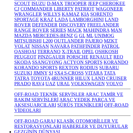
SCOUT
ISUZU
D-MAX
TROOPER
JEEP
CHEROKEE
CJ
COMMANDER
LIBERTY
PATRIOT
WAGONEER
WRANGLER
WILLYS
KAMAZ
KIA
SORENTO
SPORTAGE
KRAZ
LADA
LAMBORGHINI
LAND
ROVER
DEFENDER
DISCOVERY
FREELANDER
RANGE ROVER
SERIES
MACK
MAHINDRA
MAN
MAZDA
MERCEDES-BENZ
G
GL
ML
UNIMOG
MITSUBISHI
L200
OUTLANDER
PAJERO
MZKT
VOLAT
NISSAN
NAVARA
PATHFINDER
PATROL
QASHQAI
TERRANO
X-TRAIL
OPEL
OSHKOSH
PEUGEOT
PINZGAUER
PORSCHE
RENAULT
REO
SKODA
SSANGYONG
ACTYON SPORTS
KORANDO
KORANDO SPORTS
REXTON
RODIUS
SUBARU
SUZUKI
JIMNY
SJ
SX4 S-CROSS
VITARA
TATA
TATRA
TOYOTA
4RUNNER
HILUX
LAND CRUISER
PRADO
RAV4
UAZ
URAL
VOLKSWAGEN
VOLVO
OFF-ROAD TEKNİK
SERVİSLER
ARAÇ TAMİR VE
BAKIM SERVİSLERİ
ARAÇ YEDEK PARÇA VE
AKSESUARCILARI
SÜRÜŞ TEKNİKLERİ
OFF-ROAD
VİDEOLARI
OFF-ROAD GARAJ
KLASİK OTOMOBİLLER VE
RESTORASYONLARI
HABERLER VE DUYURULAR
GEZGİNİN DÜNYASI