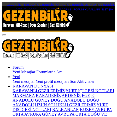
GEZENBİLİR PUSULA
|
GEZENBİLİR PORTAL
|
GEZENBİLİR DERNEK
|
GEZENBİLİR
MEDYA
|
SOSYAL MEDYA HESAPLARIMIZ
|
FORUM KURALLARI
|
İLETİŞİM
Forum
Yeni Mesajlar
Forumlarda Ara
Yeni
Yeni mesajlar
Yeni profil mesajları
Son Aktiviteler
KARAVAN DÜNYASI
KARAVANLI GEZİLERİMİZ
YURT İÇİ GEZİ NOTLARI
MARMARA
KARADENİZ
AKDENİZ
EGE
İÇ
ANADOLU
GÜNEY DOĞU ANADOLU
DOĞU
ANADOLU
UZUN SOLUKLU GEZİLERİMİZ
YURT
DIŞI GEZİ NOTLARI
BALKANLAR
KUZEY AVRUPA
ORTA AVRUPA
GÜNEY AVRUPA
ORTA DOĞU VE