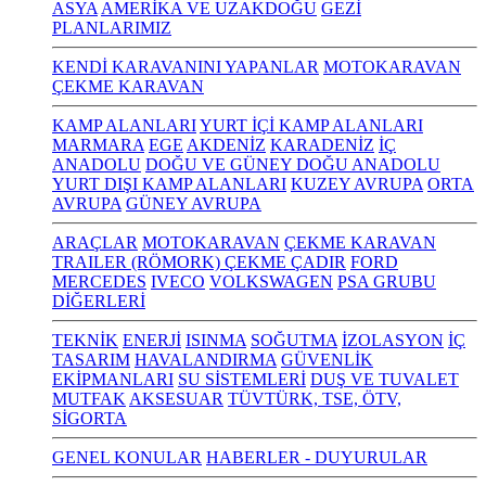
ASYA
AMERİKA VE UZAKDOĞU
GEZİ
PLANLARIMIZ
KENDİ KARAVANINI YAPANLAR
MOTOKARAVAN
ÇEKME KARAVAN
KAMP ALANLARI
YURT İÇİ KAMP ALANLARI
MARMARA
EGE
AKDENİZ
KARADENİZ
İÇ
ANADOLU
DOĞU VE GÜNEY DOĞU ANADOLU
YURT DIŞI KAMP ALANLARI
KUZEY AVRUPA
ORTA
AVRUPA
GÜNEY AVRUPA
ARAÇLAR
MOTOKARAVAN
ÇEKME KARAVAN
TRAILER (RÖMORK) ÇEKME ÇADIR
FORD
MERCEDES
IVECO
VOLKSWAGEN
PSA GRUBU
DİĞERLERİ
TEKNİK
ENERJİ
ISINMA
SOĞUTMA
İZOLASYON
İÇ
TASARIM
HAVALANDIRMA
GÜVENLİK
EKİPMANLARI
SU SİSTEMLERİ
DUŞ VE TUVALET
MUTFAK
AKSESUAR
TÜVTÜRK, TSE, ÖTV,
SİGORTA
GENEL KONULAR
HABERLER - DUYURULAR