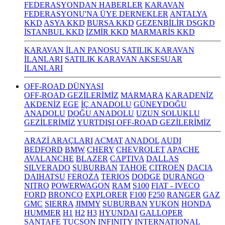
FEDERASYONDAN HABERLER
KARAVAN
FEDERASYONU'NA ÜYE DERNEKLER
ANTALYA
KKD
ASYA KKD
BURSA KKD
GEZENBİLİR DSGKD
İSTANBUL KKD
İZMİR KKD
MARMARİS KKD
KARAVAN İLAN PANOSU
SATILIK KARAVAN
İLANLARI
SATILIK KARAVAN AKSESUAR
İLANLARI
OFF-ROAD DÜNYASI
OFF-ROAD GEZİLERİMİZ
MARMARA
KARADENİZ
AKDENİZ
EGE
İÇ ANADOLU
GÜNEYDOĞU
ANADOLU
DOĞU ANADOLU
UZUN SOLUKLU
GEZİLERİMİZ
YURTDIŞI OFF-ROAD GEZİLERİMİZ
ARAZİ ARAÇLARI
ACMAT
ANADOL
AUDI
BEDFORD
BMW
CHERY
CHEVROLET
APACHE
AVALANCHE
BLAZER
CAPTIVA
DALLAS
SILVERADO
SUBURBAN
TAHOE
CITROEN
DACIA
DAIHATSU
FEROZA
TERIOS
DODGE
DURANGO
NITRO
POWERWAGON
RAM
S100
FIAT - IVECO
FORD
BRONCO
EXPLORER
F100
F250
RANGER
GAZ
GMC
SIERRA
JIMMY
SUBURBAN
YUKON
HONDA
HUMMER
H1
H2
H3
HYUNDAI
GALLOPER
SANTAFE
TUCSON
INFINITY
INTERNATIONAL