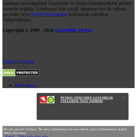
kurallara aykırılığından Gezenbilir ve forum yönetimi hiçbir şekilde
sorumlu değildir. Sorularınız için içeriği oluşturan üye ile irtibata
geçebilir veya
iletişim formumuzu
kullanarak yönetime
bildirebilirsiniz.
Copyright © 1999 - 2026
GezenBilir Medya
Sunucu Durumu
Bize ulaşın
PETROL OFİSİ'NDEN GEZENBİLİR
ÜYELERİNE ÖZEL İNDİRİM!
Bu site çerezler kullanır. Bu siteyi kullanmaya devam ederek çerez kullanımımızı kabul
etmiş olursunuz.
Kabul
Daha fazla bilgi edin…