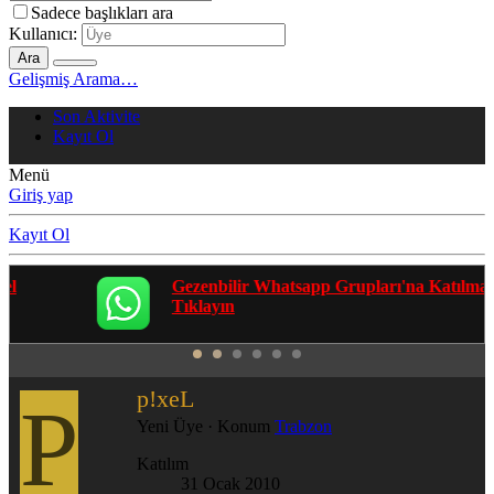
Sadece başlıkları ara
Kullanıcı:
Ara
Gelişmiş Arama…
Son Aktivite
Kayıt Ol
Menü
Giriş yap
Kayıt Ol
Gezenbilir Whatsapp Grupları'na Katılmak İçin
Tıklayın
p!xeL
P
Yeni Üye
·
Konum
Trabzon
Katılım
31 Ocak 2010