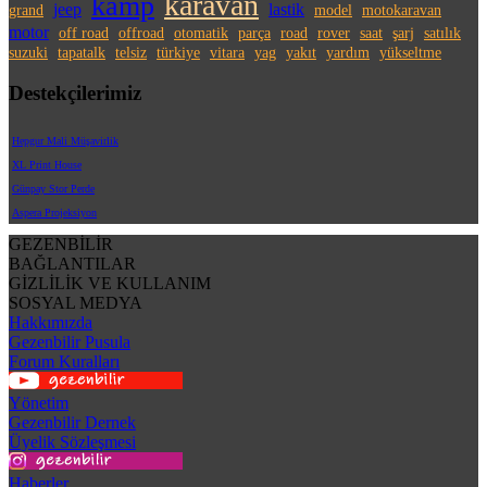
karavan
kamp
jeep
lastik
grand
model
motokaravan
motor
off road
offroad
otomatik
parça
road
rover
saat
şarj
satılık
suzuki
tapatalk
telsiz
türkiye
vitara
yag
yakıt
yardım
yükseltme
Destekçilerimiz
Hepgur Mali Müşavirlik
XL Print House
Günpay Stor Perde
Aspera Projeksiyon
GEZENBİLİR
BAĞLANTILAR
GİZLİLİK VE KULLANIM
SOSYAL MEDYA
Hakkımızda
Gezenbilir Pusula
Forum Kuralları
Yönetim
Gezenbilir Dernek
Üyelik Sözleşmesi
Haberler