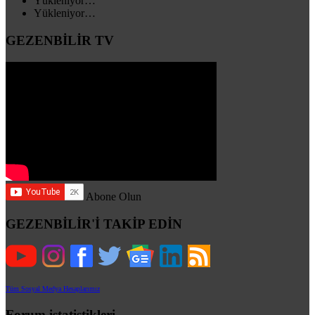
Yükleniyor…
Yükleniyor…
GEZENBİLİR TV
Abone Olun
GEZENBİLİR'İ TAKİP EDİN
Tüm Sosyal Medya Hesaplarımız
Forum istatistikleri