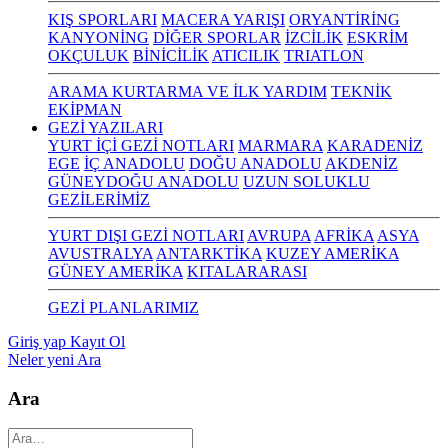
KIŞ SPORLARI
MACERA YARIŞI
ORYANTİRİNG
KANYONİNG
DİĞER SPORLAR
İZCİLİK
ESKRİM
OKÇULUK
BİNİCİLİK
ATICILIK
TRIATLON
ARAMA KURTARMA VE İLK YARDIM
TEKNİK
EKİPMAN
GEZİ YAZILARI
YURT İÇİ GEZİ NOTLARI
MARMARA
KARADENİZ
EGE
İÇ ANADOLU
DOĞU ANADOLU
AKDENİZ
GÜNEYDOĞU ANADOLU
UZUN SOLUKLU
GEZİLERİMİZ
YURT DIŞI GEZİ NOTLARI
AVRUPA
AFRİKA
ASYA
AVUSTRALYA
ANTARKTİKA
KUZEY AMERİKA
GÜNEY AMERİKA
KITALARARASI
GEZİ PLANLARIMIZ
Giriş yap
Kayıt Ol
Neler yeni
Ara
Ara