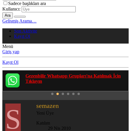
Sadece başlıkları ara
Kullanıcı:
Ara
Gelişmiş Arama…
Son Aktivite
Kayıt Ol
Menü
Giriş yap
Kayıt Ol
Gezenbilir Whatsapp Grupları'na Katılmak İçin
Tıklayın
semazen
S
Yeni Üye
Katılım
29 Nis 2010