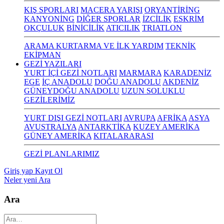
KIŞ SPORLARI
MACERA YARIŞI
ORYANTİRİNG
KANYONİNG
DİĞER SPORLAR
İZCİLİK
ESKRİM
OKÇULUK
BİNİCİLİK
ATICILIK
TRIATLON
ARAMA KURTARMA VE İLK YARDIM
TEKNİK
EKİPMAN
GEZİ YAZILARI
YURT İÇİ GEZİ NOTLARI
MARMARA
KARADENİZ
EGE
İÇ ANADOLU
DOĞU ANADOLU
AKDENİZ
GÜNEYDOĞU ANADOLU
UZUN SOLUKLU
GEZİLERİMİZ
YURT DIŞI GEZİ NOTLARI
AVRUPA
AFRİKA
ASYA
AVUSTRALYA
ANTARKTİKA
KUZEY AMERİKA
GÜNEY AMERİKA
KITALARARASI
GEZİ PLANLARIMIZ
Giriş yap
Kayıt Ol
Neler yeni
Ara
Ara