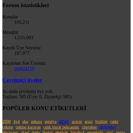
Forum istatistikleri
Konular
105,211
Mesajlar
1,535,093
Kayıtlı Üye Sayımız
167,077
Kaydolan Son Üyemiz
onder4159
Çevrimiçi üyeler
Şu anda çevrimiçi üye yok.
Toplam: 585 (Üye: 0, Ziyaretçi: 585)
POPÜLER KONU ETİKETLERİ
araç
2008
4x4
aku
ankara
antalya
aracın
arazi
bisiklet
çadır
defender
çekme
çekme karavan
cenk mirat pekcanattı
cherokee
discovery
dizel
doğa
duster
elektrik
fotoğraf
gezenbilir
gezi
gezisi