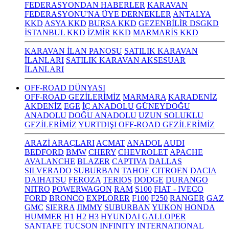
FEDERASYONDAN HABERLER
KARAVAN
FEDERASYONU'NA ÜYE DERNEKLER
ANTALYA
KKD
ASYA KKD
BURSA KKD
GEZENBİLİR DSGKD
İSTANBUL KKD
İZMİR KKD
MARMARİS KKD
KARAVAN İLAN PANOSU
SATILIK KARAVAN
İLANLARI
SATILIK KARAVAN AKSESUAR
İLANLARI
OFF-ROAD DÜNYASI
OFF-ROAD GEZİLERİMİZ
MARMARA
KARADENİZ
AKDENİZ
EGE
İÇ ANADOLU
GÜNEYDOĞU
ANADOLU
DOĞU ANADOLU
UZUN SOLUKLU
GEZİLERİMİZ
YURTDIŞI OFF-ROAD GEZİLERİMİZ
ARAZİ ARAÇLARI
ACMAT
ANADOL
AUDI
BEDFORD
BMW
CHERY
CHEVROLET
APACHE
AVALANCHE
BLAZER
CAPTIVA
DALLAS
SILVERADO
SUBURBAN
TAHOE
CITROEN
DACIA
DAIHATSU
FEROZA
TERIOS
DODGE
DURANGO
NITRO
POWERWAGON
RAM
S100
FIAT - IVECO
FORD
BRONCO
EXPLORER
F100
F250
RANGER
GAZ
GMC
SIERRA
JIMMY
SUBURBAN
YUKON
HONDA
HUMMER
H1
H2
H3
HYUNDAI
GALLOPER
SANTAFE
TUCSON
INFINITY
INTERNATIONAL