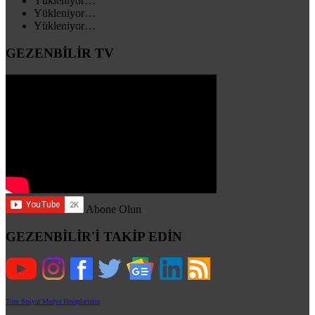
Yükleniyor…
Yükleniyor…
Yükleniyor…
GEZENBİLİR TV
Abone Olun
GEZENBİLİR'İ TAKİP EDİN
Tüm Sosyal Medya Hesaplarımız