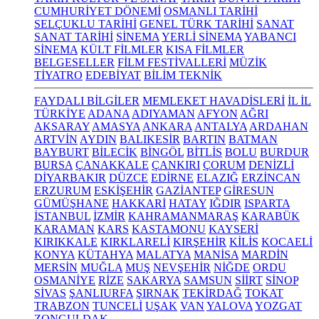
CUMHURİYET DÖNEMİ
OSMANLI TARİHİ
SELÇUKLU TARİHİ
GENEL TÜRK TARİHİ
SANAT
SANAT TARİHİ
SİNEMA
YERLİ SİNEMA
YABANCI
SİNEMA
KÜLT FİLMLER
KISA FİLMLER
BELGESELLER
FİLM FESTİVALLERİ
MÜZİK
TİYATRO
EDEBİYAT
BİLİM TEKNİK
FAYDALI BİLGİLER
MEMLEKET HAVADİSLERİ
İL İL
TÜRKİYE
ADANA
ADIYAMAN
AFYON
AĞRI
AKSARAY
AMASYA
ANKARA
ANTALYA
ARDAHAN
ARTVİN
AYDIN
BALIKESİR
BARTIN
BATMAN
BAYBURT
BİLECİK
BİNGÖL
BİTLİS
BOLU
BURDUR
BURSA
ÇANAKKALE
ÇANKIRI
ÇORUM
DENİZLİ
DİYARBAKIR
DÜZCE
EDİRNE
ELAZIĞ
ERZİNCAN
ERZURUM
ESKİŞEHİR
GAZİANTEP
GİRESUN
GÜMÜŞHANE
HAKKARİ
HATAY
IĞDIR
ISPARTA
İSTANBUL
İZMİR
KAHRAMANMARAŞ
KARABÜK
KARAMAN
KARS
KASTAMONU
KAYSERİ
KIRIKKALE
KIRKLARELİ
KIRŞEHİR
KİLİS
KOCAELİ
KONYA
KÜTAHYA
MALATYA
MANİSA
MARDİN
MERSİN
MUĞLA
MUŞ
NEVŞEHİR
NİĞDE
ORDU
OSMANİYE
RİZE
SAKARYA
SAMSUN
SİİRT
SİNOP
SİVAS
ŞANLIURFA
ŞIRNAK
TEKİRDAĞ
TOKAT
TRABZON
TUNCELİ
UŞAK
VAN
YALOVA
YOZGAT
ZONGULDAK