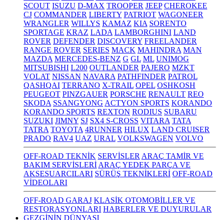
SCOUT
ISUZU
D-MAX
TROOPER
JEEP
CHEROKEE
CJ
COMMANDER
LIBERTY
PATRIOT
WAGONEER
WRANGLER
WILLYS
KAMAZ
KIA
SORENTO
SPORTAGE
KRAZ
LADA
LAMBORGHINI
LAND
ROVER
DEFENDER
DISCOVERY
FREELANDER
RANGE ROVER
SERIES
MACK
MAHINDRA
MAN
MAZDA
MERCEDES-BENZ
G
GL
ML
UNIMOG
MITSUBISHI
L200
OUTLANDER
PAJERO
MZKT
VOLAT
NISSAN
NAVARA
PATHFINDER
PATROL
QASHQAI
TERRANO
X-TRAIL
OPEL
OSHKOSH
PEUGEOT
PINZGAUER
PORSCHE
RENAULT
REO
SKODA
SSANGYONG
ACTYON SPORTS
KORANDO
KORANDO SPORTS
REXTON
RODIUS
SUBARU
SUZUKI
JIMNY
SJ
SX4 S-CROSS
VITARA
TATA
TATRA
TOYOTA
4RUNNER
HILUX
LAND CRUISER
PRADO
RAV4
UAZ
URAL
VOLKSWAGEN
VOLVO
OFF-ROAD TEKNİK
SERVİSLER
ARAÇ TAMİR VE
BAKIM SERVİSLERİ
ARAÇ YEDEK PARÇA VE
AKSESUARCILARI
SÜRÜŞ TEKNİKLERİ
OFF-ROAD
VİDEOLARI
OFF-ROAD GARAJ
KLASİK OTOMOBİLLER VE
RESTORASYONLARI
HABERLER VE DUYURULAR
GEZGİNİN DÜNYASI