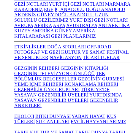
GEZİ NOTLARI
YURT İÇİ GEZİ NOTLARI
MARMARA
KARADENİZ
EGE
İÇ ANADOLU
DOĞU ANADOLU
AKDENİZ
GÜNEYDOĞU ANADOLU
UZUN
SOLUKLU GEZİLERİMİZ
YURT DIŞI GEZİ NOTLARI
AVRUPA
AFRİKA
ASYA
AVUSTRALYA
ANTARKTİKA
KUZEY AMERİKA
GÜNEY AMERİKA
KITALARARASI
GEZİ PLANLARIMIZ
ETKİNLİKLER
DOĞA SPORLARI
OFF-ROAD
FOTOĞRAF VE GEZİ
KÜLTÜR VE SANAT
FESTİVAL
VE ŞENLİKLER
NAVİGASYON
TİCARİ TURLAR
GEZGİNİN REHBERİ
GEZGİNİN KİTAPLIĞI
GEZGİNİN TELEVİZYON GÜNLÜĞÜ
TEK
BÖLÜMLÜK BELGESELLER
GEZGİNİN GURMESİ
YEME-İÇME REHBERİ
KONAKLAMA REHBERİ
GEZENBİLİR ÜYE GRUPLARI
TÜRKİYE'DE
YAŞAYAN GEZENBİLİR ÜYELERİ
YURTDIŞINDA
YAŞAYAN GEZENBİLİR ÜYELERİ
GEZENBİLİR
ANKETLERİ
EKOLOJİ
BİTKİ DÜNYASI
YABAN HAYAT
KUŞ
TÜRLERİ
SU CANLILARI
EVCİL HAYVANLARIMIZ
TARİH KÜLTÜR VE SANAT
TARİH
DÜNYA TARİHİ