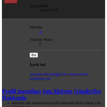
Son görülme
16 Eyl 2010
Mesajlar
1
Tepkime Puanı
0
Bul
İçerik bul
semazen tüm içeriğini bul
semazen tüm
konularını bul
Profil mesajları
Son Aktivite
Gönderiler
Hakkında
semazen adlı kullanıcının profili hakkında henüz mesaj yok.