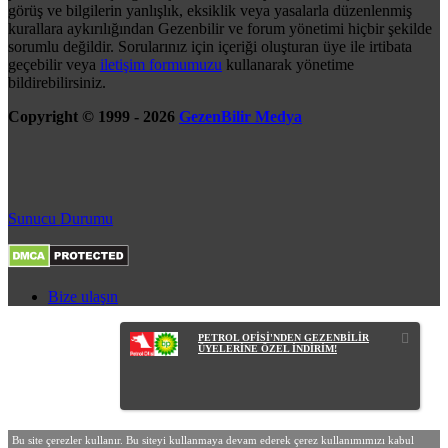
görüş ve bilgilerin yanlışlık, eksiklik veya yasalarla düzenlenmiş
kurallara aykırılığından Gezenbilir ve forum yönetimi hiçbir şekilde
sorumlu değildir. Sorularınız için içeriği oluşturan üye ile irtibata
geçebilir veya
iletişim formumuzu
kullanarak yönetime
bildirebilirsiniz.
Copyright © 1999 - 2026
GezenBilir Medya
Sunucu Durumu
Bize ulaşın
PETROL OFİSİ'NDEN GEZENBİLİR
ÜYELERİNE ÖZEL İNDİRİM!
Bu site çerezler kullanır. Bu siteyi kullanmaya devam ederek çerez kullanımımızı kabul