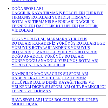
DOĞA SPORLARI
DAĞCILIK
KAYA TIRMANIŞ BÖLGELERİ
TÜRKİYE
TIRMANIŞ ROTALARI
YURTDIŞI TIRMANIŞ
ROTALARI
TIRMANIŞ RAPORLARI
DAĞCILIK
TEKNİKLERİ
DAĞCILIK KULÜPLERİ
DAĞCILIK
VİDEOLARI
DOĞA YÜRÜYÜŞÜ
MARMARA YÜRÜYÜŞ
ROTALARI
KARADENİZ YÜRÜYÜŞ ROTALARI
EGE
YÜRÜYÜŞ ROTALARI
AKDENİZ YÜRÜYÜŞ
ROTALARI
İÇ ANADOLU YÜRÜYÜŞ ROTALARI
DOĞU ANADOLU YÜRÜYÜŞ ROTALARI
GÜNEYDOĞU ANADOLU YÜRÜYÜŞ ROTALARI
YÜRÜYÜŞ TEKNİK BİLGİLER
KAMPÇILIK
MAĞARACILIK
SU SPORLARI
HABERLER - DUYURULAR
GEZİLERİMİZ
KULÜPLER
DALIŞ
DENİZ KAYAĞI
TEKNE VE
YELKENLİ
DİĞER SU SPORLARI
OLTA BALIKÇILIĞI
TEKNİK VE EKİPMAN
HAVA SPORLARI
UÇUŞ BÖLGELERİ
KULÜPLER
MODEL UÇAK