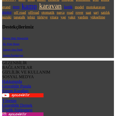
karavan
kamp
jeep
lastik
grand
model
motokaravan
motor
off road
offroad
otomatik
parça
road
rover
saat
şarj
satılık
suzuki
tapatalk
telsiz
türkiye
vitara
yag
yakıt
yardım
yükseltme
Destekçilerimiz
Hepgur Mali Müşavirlik
XL Print House
Günpay Stor Perde
Aspera Projeksiyon
GEZENBİLİR
BAĞLANTILAR
GİZLİLİK VE KULLANIM
SOSYAL MEDYA
Hakkımızda
Gezenbilir Pusula
Forum Kuralları
Yönetim
Gezenbilir Dernek
Üyelik Sözleşmesi