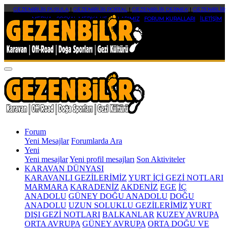
GEZENBİLİR PUSULA
|
GEZENBİLİR PORTAL
|
GEZENBİLİR DERNEK
|
GEZENBİLİR
MEDYA
|
SOSYAL MEDYA HESAPLARIMIZ
|
FORUM KURALLARI
|
İLETİŞİM
Forum
Yeni Mesajlar
Forumlarda Ara
Yeni
Yeni mesajlar
Yeni profil mesajları
Son Aktiviteler
KARAVAN DÜNYASI
KARAVANLI GEZİLERİMİZ
YURT İÇİ GEZİ NOTLARI
MARMARA
KARADENİZ
AKDENİZ
EGE
İÇ
ANADOLU
GÜNEY DOĞU ANADOLU
DOĞU
ANADOLU
UZUN SOLUKLU GEZİLERİMİZ
YURT
DIŞI GEZİ NOTLARI
BALKANLAR
KUZEY AVRUPA
ORTA AVRUPA
GÜNEY AVRUPA
ORTA DOĞU VE