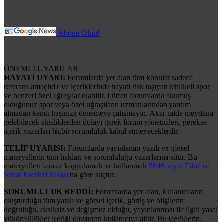
Abone Olun!
ÖNEMLİ UYARILAR
HAYATİ UYARI:
Forumlarda yer alan tüm konular sadece
referans amaçlıdır ve içeriklerinde hayati risk taşıyan tehlikeli spor
ve benzeri özel uğraşılar olabilir. Lütfen forumlarda okumuş
olduğunuz spor veya özel uğraşıların uzmanlarından yardım
almadan kendi başınıza denemeye çalışmayın. Aksi halde meydana
gelebilecek aksiliklerden dolayı gerek forum yöneticileri, gerekse
içerik yazarları hiçbir sorumluluk kabul etmeyeceklerdir.
TELİF UYARISI:
Forumlarda yayınlanan yazılı ve görsel
materyallerin tüm hakları ve sorumluluğu yazarlarına aittir. Bu
materyalleri izinsiz kopyalamak ve kullanmak
5846 sayılı Fikir ve
Sanat Eserleri Yasası
'na göre suçtur.
SORUMLULUK REDDİ:
Forumlarda yer alan, kullanıcıların
oluşturduğu tüm yazılı ve görsel içerik, görüş ve bilgilerin
doğruluğu, eksiksiz ve değişmez olduğu, yayınlanması ile ilgili yasal
yükümlülükler içeriği oluşturan kullanıcıya aittir. Bu içeriklerin,