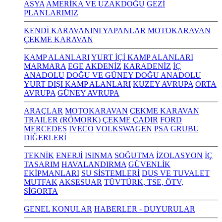
ASYA
AMERİKA VE UZAKDOĞU
GEZİ
PLANLARIMIZ
KENDİ KARAVANINI YAPANLAR
MOTOKARAVAN
ÇEKME KARAVAN
KAMP ALANLARI
YURT İÇİ KAMP ALANLARI
MARMARA
EGE
AKDENİZ
KARADENİZ
İÇ
ANADOLU
DOĞU VE GÜNEY DOĞU ANADOLU
YURT DIŞI KAMP ALANLARI
KUZEY AVRUPA
ORTA
AVRUPA
GÜNEY AVRUPA
ARAÇLAR
MOTOKARAVAN
ÇEKME KARAVAN
TRAILER (RÖMORK) ÇEKME ÇADIR
FORD
MERCEDES
IVECO
VOLKSWAGEN
PSA GRUBU
DİĞERLERİ
TEKNİK
ENERJİ
ISINMA
SOĞUTMA
İZOLASYON
İÇ
TASARIM
HAVALANDIRMA
GÜVENLİK
EKİPMANLARI
SU SİSTEMLERİ
DUŞ VE TUVALET
MUTFAK
AKSESUAR
TÜVTÜRK, TSE, ÖTV,
SİGORTA
GENEL KONULAR
HABERLER - DUYURULAR