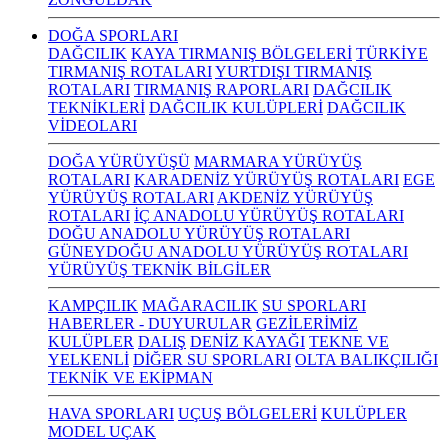
DOĞA SPORLARI
DAĞCILIK
KAYA TIRMANIŞ BÖLGELERİ
TÜRKİYE
TIRMANIŞ ROTALARI
YURTDIŞI TIRMANIŞ
ROTALARI
TIRMANIŞ RAPORLARI
DAĞCILIK
TEKNİKLERİ
DAĞCILIK KULÜPLERİ
DAĞCILIK
VİDEOLARI
DOĞA YÜRÜYÜŞÜ
MARMARA YÜRÜYÜŞ
ROTALARI
KARADENİZ YÜRÜYÜŞ ROTALARI
EGE
YÜRÜYÜŞ ROTALARI
AKDENİZ YÜRÜYÜŞ
ROTALARI
İÇ ANADOLU YÜRÜYÜŞ ROTALARI
DOĞU ANADOLU YÜRÜYÜŞ ROTALARI
GÜNEYDOĞU ANADOLU YÜRÜYÜŞ ROTALARI
YÜRÜYÜŞ TEKNİK BİLGİLER
KAMPÇILIK
MAĞARACILIK
SU SPORLARI
HABERLER - DUYURULAR
GEZİLERİMİZ
KULÜPLER
DALIŞ
DENİZ KAYAĞI
TEKNE VE
YELKENLİ
DİĞER SU SPORLARI
OLTA BALIKÇILIĞI
TEKNİK VE EKİPMAN
HAVA SPORLARI
UÇUŞ BÖLGELERİ
KULÜPLER
MODEL UÇAK