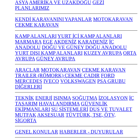
ASYA
AMERİKA VE UZAKDOĞU
GEZİ
PLANLARIMIZ
KENDİ KARAVANINI YAPANLAR
MOTOKARAVAN
ÇEKME KARAVAN
KAMP ALANLARI
YURT İÇİ KAMP ALANLARI
MARMARA
EGE
AKDENİZ
KARADENİZ
İÇ
ANADOLU
DOĞU VE GÜNEY DOĞU ANADOLU
YURT DIŞI KAMP ALANLARI
KUZEY AVRUPA
ORTA
AVRUPA
GÜNEY AVRUPA
ARAÇLAR
MOTOKARAVAN
ÇEKME KARAVAN
TRAILER (RÖMORK) ÇEKME ÇADIR
FORD
MERCEDES
IVECO
VOLKSWAGEN
PSA GRUBU
DİĞERLERİ
TEKNİK
ENERJİ
ISINMA
SOĞUTMA
İZOLASYON
İÇ
TASARIM
HAVALANDIRMA
GÜVENLİK
EKİPMANLARI
SU SİSTEMLERİ
DUŞ VE TUVALET
MUTFAK
AKSESUAR
TÜVTÜRK, TSE, ÖTV,
SİGORTA
GENEL KONULAR
HABERLER - DUYURULAR