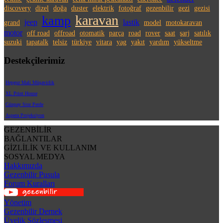
discovery
dizel
doğa
duster
elektrik
fotoğraf
gezenbilir
gezi
gezisi
karavan
kamp
jeep
lastik
grand
model
motokaravan
motor
off road
offroad
otomatik
parça
road
rover
saat
şarj
satılık
suzuki
tapatalk
telsiz
türkiye
vitara
yag
yakıt
yardım
yükseltme
Destekçilerimiz
Hepgur Mali Müşavirlik
XL Print House
Günpay Stor Perde
Aspera Projeksiyon
GEZENBİLİR
BAĞLANTILAR
GİZLİLİK VE KULLANIM
SOSYAL MEDYA
Hakkımızda
Gezenbilir Pusula
Forum Kuralları
Yönetim
Gezenbilir Dernek
Üyelik Sözleşmesi