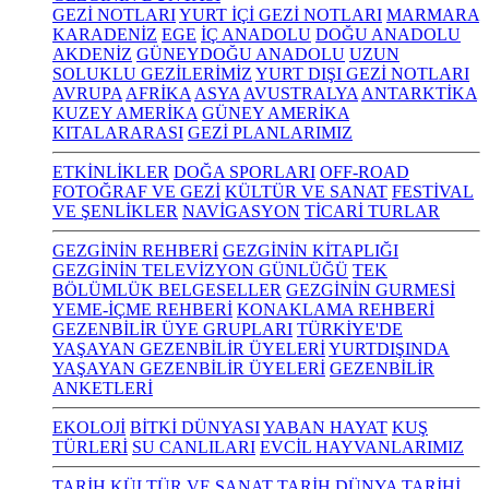
GEZİ NOTLARI
YURT İÇİ GEZİ NOTLARI
MARMARA
KARADENİZ
EGE
İÇ ANADOLU
DOĞU ANADOLU
AKDENİZ
GÜNEYDOĞU ANADOLU
UZUN
SOLUKLU GEZİLERİMİZ
YURT DIŞI GEZİ NOTLARI
AVRUPA
AFRİKA
ASYA
AVUSTRALYA
ANTARKTİKA
KUZEY AMERİKA
GÜNEY AMERİKA
KITALARARASI
GEZİ PLANLARIMIZ
ETKİNLİKLER
DOĞA SPORLARI
OFF-ROAD
FOTOĞRAF VE GEZİ
KÜLTÜR VE SANAT
FESTİVAL
VE ŞENLİKLER
NAVİGASYON
TİCARİ TURLAR
GEZGİNİN REHBERİ
GEZGİNİN KİTAPLIĞI
GEZGİNİN TELEVİZYON GÜNLÜĞÜ
TEK
BÖLÜMLÜK BELGESELLER
GEZGİNİN GURMESİ
YEME-İÇME REHBERİ
KONAKLAMA REHBERİ
GEZENBİLİR ÜYE GRUPLARI
TÜRKİYE'DE
YAŞAYAN GEZENBİLİR ÜYELERİ
YURTDIŞINDA
YAŞAYAN GEZENBİLİR ÜYELERİ
GEZENBİLİR
ANKETLERİ
EKOLOJİ
BİTKİ DÜNYASI
YABAN HAYAT
KUŞ
TÜRLERİ
SU CANLILARI
EVCİL HAYVANLARIMIZ
TARİH KÜLTÜR VE SANAT
TARİH
DÜNYA TARİHİ