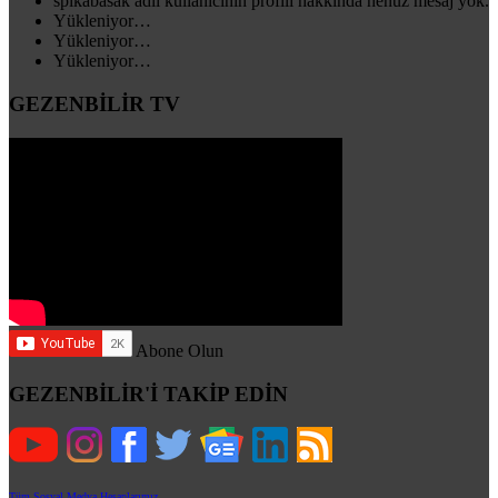
spikabasak adlı kullanıcının profili hakkında henüz mesaj yok.
Yükleniyor…
Yükleniyor…
Yükleniyor…
GEZENBİLİR TV
Abone Olun
GEZENBİLİR'İ TAKİP EDİN
Tüm Sosyal Medya Hesaplarımız