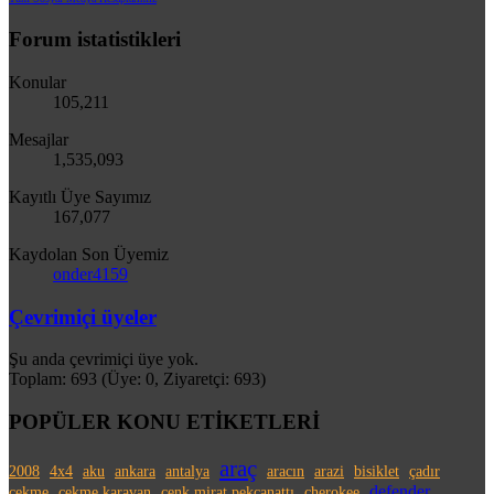
Forum istatistikleri
Konular
105,211
Mesajlar
1,535,093
Kayıtlı Üye Sayımız
167,077
Kaydolan Son Üyemiz
onder4159
Çevrimiçi üyeler
Şu anda çevrimiçi üye yok.
Toplam: 693 (Üye: 0, Ziyaretçi: 693)
POPÜLER KONU ETİKETLERİ
araç
2008
4x4
aku
ankara
antalya
aracın
arazi
bisiklet
çadır
defender
çekme
çekme karavan
cenk mirat pekcanattı
cherokee