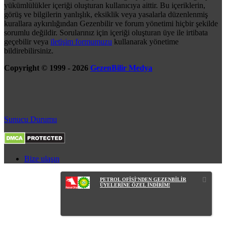
yükümlülükler içeriği oluşturan kullanıcıya aittir. Bu içeriklerin,
görüş ve bilgilerin yanlışlık, eksiklik veya yasalarla düzenlenmiş
kurallara aykırılığından Gezenbilir ve forum yönetimi hiçbir şekilde
sorumlu değildir. Sorularınız için içeriği oluşturan üye ile irtibata
geçebilir veya
iletişim formumuzu
kullanarak yönetime
bildirebilirsiniz.
Copyright © 1999 - 2026
GezenBilir Medya
Sunucu Durumu
Bize ulaşın
PETROL OFİSİ'NDEN GEZENBİLİR
ÜYELERİNE ÖZEL İNDİRİM!