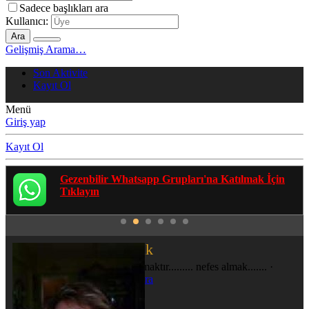
Sadece başlıkları ara
Kullanıcı:
Ara
Gelişmiş Arama…
Son Aktivite
Kayıt Ol
Menü
Giriş yap
Kayıt Ol
Gezenbilir Whatsapp Grupları'na Katılmak İçin
Tıklayın
spikabasak
gezmek yaşamaktır......... nefes almak.......
·
Konum
Ankara
Katılım