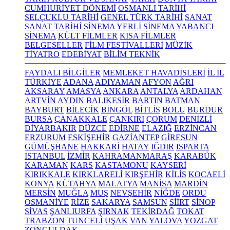
CUMHURİYET DÖNEMİ
OSMANLI TARİHİ
SELÇUKLU TARİHİ
GENEL TÜRK TARİHİ
SANAT
SANAT TARİHİ
SİNEMA
YERLİ SİNEMA
YABANCI
SİNEMA
KÜLT FİLMLER
KISA FİLMLER
BELGESELLER
FİLM FESTİVALLERİ
MÜZİK
TİYATRO
EDEBİYAT
BİLİM TEKNİK
FAYDALI BİLGİLER
MEMLEKET HAVADİSLERİ
İL İL
TÜRKİYE
ADANA
ADIYAMAN
AFYON
AĞRI
AKSARAY
AMASYA
ANKARA
ANTALYA
ARDAHAN
ARTVİN
AYDIN
BALIKESİR
BARTIN
BATMAN
BAYBURT
BİLECİK
BİNGÖL
BİTLİS
BOLU
BURDUR
BURSA
ÇANAKKALE
ÇANKIRI
ÇORUM
DENİZLİ
DİYARBAKIR
DÜZCE
EDİRNE
ELAZIĞ
ERZİNCAN
ERZURUM
ESKİŞEHİR
GAZİANTEP
GİRESUN
GÜMÜŞHANE
HAKKARİ
HATAY
IĞDIR
ISPARTA
İSTANBUL
İZMİR
KAHRAMANMARAŞ
KARABÜK
KARAMAN
KARS
KASTAMONU
KAYSERİ
KIRIKKALE
KIRKLARELİ
KIRŞEHİR
KİLİS
KOCAELİ
KONYA
KÜTAHYA
MALATYA
MANİSA
MARDİN
MERSİN
MUĞLA
MUŞ
NEVŞEHİR
NİĞDE
ORDU
OSMANİYE
RİZE
SAKARYA
SAMSUN
SİİRT
SİNOP
SİVAS
ŞANLIURFA
ŞIRNAK
TEKİRDAĞ
TOKAT
TRABZON
TUNCELİ
UŞAK
VAN
YALOVA
YOZGAT
ZONGULDAK