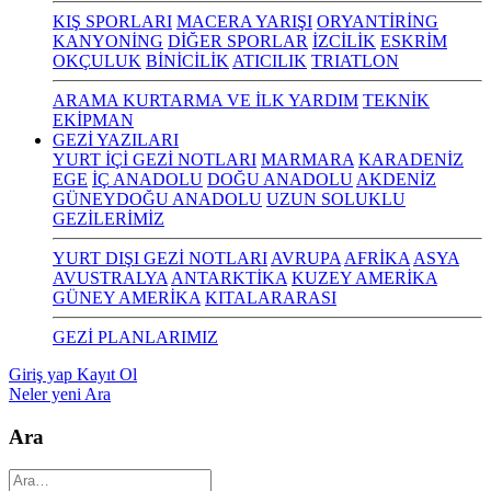
KIŞ SPORLARI
MACERA YARIŞI
ORYANTİRİNG
KANYONİNG
DİĞER SPORLAR
İZCİLİK
ESKRİM
OKÇULUK
BİNİCİLİK
ATICILIK
TRIATLON
ARAMA KURTARMA VE İLK YARDIM
TEKNİK
EKİPMAN
GEZİ YAZILARI
YURT İÇİ GEZİ NOTLARI
MARMARA
KARADENİZ
EGE
İÇ ANADOLU
DOĞU ANADOLU
AKDENİZ
GÜNEYDOĞU ANADOLU
UZUN SOLUKLU
GEZİLERİMİZ
YURT DIŞI GEZİ NOTLARI
AVRUPA
AFRİKA
ASYA
AVUSTRALYA
ANTARKTİKA
KUZEY AMERİKA
GÜNEY AMERİKA
KITALARARASI
GEZİ PLANLARIMIZ
Giriş yap
Kayıt Ol
Neler yeni
Ara
Ara