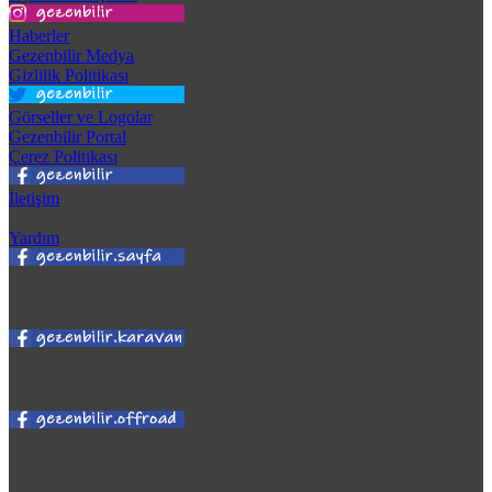
Haberler
Gezenbilir Medya
Gizlilik Politikası
Görseller ve Logolar
Gezenbilir Portal
Çerez Politikası
İletişim
Yardım