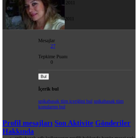
20 Şub 2011
Son görülme
17 Nis 2011
Mesajlar
27
Tepkime Puanı
0
Bul
İçerik bul
spikabasak tüm içeriğini bul
spikabasak tüm
konularını bul
Profil mesajları
Son Aktivite
Gönderiler
Hakkında