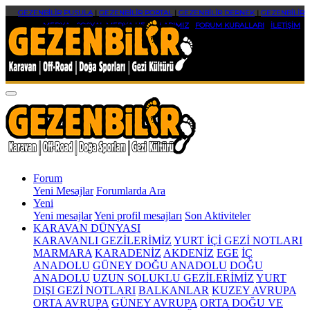
GEZENBİLİR PUSULA
|
GEZENBİLİR PORTAL
|
GEZENBİLİR DERNEK
|
GEZENBİLİR
MEDYA
|
SOSYAL MEDYA HESAPLARIMIZ
|
FORUM KURALLARI
|
İLETİŞİM
Forum
Yeni Mesajlar
Forumlarda Ara
Yeni
Yeni mesajlar
Yeni profil mesajları
Son Aktiviteler
KARAVAN DÜNYASI
KARAVANLI GEZİLERİMİZ
YURT İÇİ GEZİ NOTLARI
MARMARA
KARADENİZ
AKDENİZ
EGE
İÇ
ANADOLU
GÜNEY DOĞU ANADOLU
DOĞU
ANADOLU
UZUN SOLUKLU GEZİLERİMİZ
YURT
DIŞI GEZİ NOTLARI
BALKANLAR
KUZEY AVRUPA
ORTA AVRUPA
GÜNEY AVRUPA
ORTA DOĞU VE