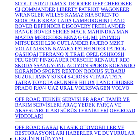
SCOUT
ISUZU
D-MAX
TROOPER
JEEP
CHEROKEE
CJ
COMMANDER
LIBERTY
PATRIOT
WAGONEER
WRANGLER
WILLYS
KAMAZ
KIA
SORENTO
SPORTAGE
KRAZ
LADA
LAMBORGHINI
LAND
ROVER
DEFENDER
DISCOVERY
FREELANDER
RANGE ROVER
SERIES
MACK
MAHINDRA
MAN
MAZDA
MERCEDES-BENZ
G
GL
ML
UNIMOG
MITSUBISHI
L200
OUTLANDER
PAJERO
MZKT
VOLAT
NISSAN
NAVARA
PATHFINDER
PATROL
QASHQAI
TERRANO
X-TRAIL
OPEL
OSHKOSH
PEUGEOT
PINZGAUER
PORSCHE
RENAULT
REO
SKODA
SSANGYONG
ACTYON SPORTS
KORANDO
KORANDO SPORTS
REXTON
RODIUS
SUBARU
SUZUKI
JIMNY
SJ
SX4 S-CROSS
VITARA
TATA
TATRA
TOYOTA
4RUNNER
HILUX
LAND CRUISER
PRADO
RAV4
UAZ
URAL
VOLKSWAGEN
VOLVO
OFF-ROAD TEKNİK
SERVİSLER
ARAÇ TAMİR VE
BAKIM SERVİSLERİ
ARAÇ YEDEK PARÇA VE
AKSESUARCILARI
SÜRÜŞ TEKNİKLERİ
OFF-ROAD
VİDEOLARI
OFF-ROAD GARAJ
KLASİK OTOMOBİLLER VE
RESTORASYONLARI
HABERLER VE DUYURULAR
GEZGİNİN DÜNYASI