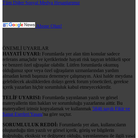
Tüm Diğer Sosyal Medya Hesaplarımız
Abone Olun!
ÖNEMLİ UYARILAR
HAYATİ UYARI:
Forumlarda yer alan tüm konular sadece
referans amaçlıdır ve içeriklerinde hayati risk taşıyan tehlikeli spor
ve benzeri özel uğraşılar olabilir. Lütfen forumlarda okumuş
olduğunuz spor veya özel uğraşıların uzmanlarından yardım
almadan kendi başınıza denemeye çalışmayın. Aksi halde meydana
gelebilecek aksiliklerden dolayı gerek forum yöneticileri, gerekse
içerik yazarları hiçbir sorumluluk kabul etmeyeceklerdir.
TELİF UYARISI:
Forumlarda yayınlanan yazılı ve görsel
materyallerin tüm hakları ve sorumluluğu yazarlarına aittir. Bu
materyalleri izinsiz kopyalamak ve kullanmak
5846 sayılı Fikir ve
Sanat Eserleri Yasası
'na göre suçtur.
SORUMLULUK REDDİ:
Forumlarda yer alan, kullanıcıların
oluşturduğu tüm yazılı ve görsel içerik, görüş ve bilgilerin
doğruluğu, eksiksiz ve değişmez olduğu, yayınlanması ile ilgili yasal