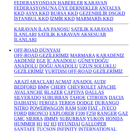
FEDERASYONDAN HABERLER
KARAVAN
FEDERASYONU'NA ÜYE DERNEKLER
ANTALYA
KKD
ASYA KKD
BURSA KKD
GEZENBİLİR DSGKD
İSTANBUL KKD
İZMİR KKD
MARMARİS KKD
KARAVAN İLAN PANOSU
SATILIK KARAVAN
İLANLARI
SATILIK KARAVAN AKSESUAR
İLANLARI
OFF-ROAD DÜNYASI
OFF-ROAD GEZİLERİMİZ
MARMARA
KARADENİZ
AKDENİZ
EGE
İÇ ANADOLU
GÜNEYDOĞU
ANADOLU
DOĞU ANADOLU
UZUN SOLUKLU
GEZİLERİMİZ
YURTDIŞI OFF-ROAD GEZİLERİMİZ
ARAZİ ARAÇLARI
ACMAT
ANADOL
AUDI
BEDFORD
BMW
CHERY
CHEVROLET
APACHE
AVALANCHE
BLAZER
CAPTIVA
DALLAS
SILVERADO
SUBURBAN
TAHOE
CITROEN
DACIA
DAIHATSU
FEROZA
TERIOS
DODGE
DURANGO
NITRO
POWERWAGON
RAM
S100
FIAT - IVECO
FORD
BRONCO
EXPLORER
F100
F250
RANGER
GAZ
GMC
SIERRA
JIMMY
SUBURBAN
YUKON
HONDA
HUMMER
H1
H2
H3
HYUNDAI
GALLOPER
SANTAFE
TUCSON
INFINITY
INTERNATIONAL