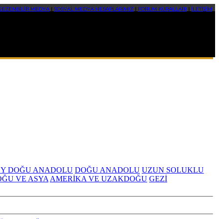
GEZENBİLİR MEDYA
|
SOSYAL MEDYA HESAPLARIMIZ
|
FORUM KURALLARI
|
İLETİŞİM
Y DOĞU ANADOLU
DOĞU ANADOLU
UZUN SOLUKLU
OĞU VE ASYA
AMERİKA VE UZAKDOĞU
GEZİ