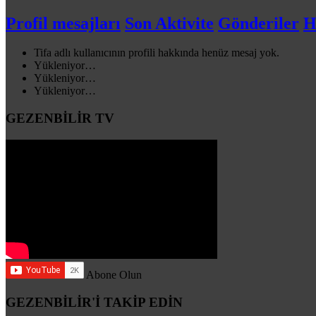
Profil mesajları
Son Aktivite
Gönderiler
H
Tifa adlı kullanıcının profili hakkında henüz mesaj yok.
Yükleniyor…
Yükleniyor…
Yükleniyor…
GEZENBİLİR TV
Abone Olun
GEZENBİLİR'İ TAKİP EDİN