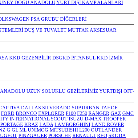
GÜNEY DOĞU ANADOLU
YURT DIŞI KAMP ALANLARI
OLKSWAGEN
PSA GRUBU
DİĞERLERİ
İSTEMLERİ
DUŞ VE TUVALET
MUTFAK
AKSESUAR
RSA KKD
GEZENBİLİR DSGKD
İSTANBUL KKD
İZMİR
 ANADOLU
UZUN SOLUKLU GEZİLERİMİZ
YURTDIŞI OFF-
CAPTIVA
DALLAS
SILVERADO
SUBURBAN
TAHOE
FORD
BRONCO
EXPLORER
F100
F250
RANGER
GAZ
GMC
NITY
INTERNATIONAL
SCOUT
ISUZU
D-MAX
TROOPER
SPORTAGE
KRAZ
LADA
LAMBORGHINI
LAND ROVER
NZ
G
GL
ML
UNIMOG
MITSUBISHI
L200
OUTLANDER
EUGEOT
PINZGAUER
PORSCHE
RENAULT
REO
SKODA