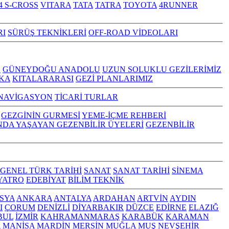
4 S-CROSS
VITARA
TATA
TATRA
TOYOTA
4RUNNER
RI
SÜRÜŞ TEKNİKLERİ
OFF-ROAD VİDEOLARI
Z
GÜNEYDOĞU ANADOLU
UZUN SOLUKLU GEZİLERİMİZ
KA
KITALARARASI
GEZİ PLANLARIMIZ
NAVİGASYON
TİCARİ TURLAR
GEZGİNİN GURMESİ
YEME-İÇME REHBERİ
NDA YAŞAYAN GEZENBİLİR ÜYELERİ
GEZENBİLİR
GENEL TÜRK TARİHİ
SANAT
SANAT TARİHİ
SİNEMA
YATRO
EDEBİYAT
BİLİM TEKNİK
SYA
ANKARA
ANTALYA
ARDAHAN
ARTVİN
AYDIN
I
ÇORUM
DENİZLİ
DİYARBAKIR
DÜZCE
EDİRNE
ELAZIĞ
BUL
İZMİR
KAHRAMANMARAŞ
KARABÜK
KARAMAN
A
MANİSA
MARDİN
MERSİN
MUĞLA
MUŞ
NEVŞEHİR