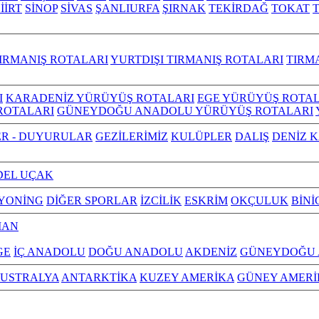
İİRT
SİNOP
SİVAS
ŞANLIURFA
ŞIRNAK
TEKİRDAĞ
TOKAT
IRMANIŞ ROTALARI
YURTDIŞI TIRMANIŞ ROTALARI
TIRM
I
KARADENİZ YÜRÜYÜŞ ROTALARI
EGE YÜRÜYÜŞ ROTAL
ROTALARI
GÜNEYDOĞU ANADOLU YÜRÜYÜŞ ROTALARI
R - DUYURULAR
GEZİLERİMİZ
KULÜPLER
DALIŞ
DENİZ 
EL UÇAK
YONİNG
DİĞER SPORLAR
İZCİLİK
ESKRİM
OKÇULUK
BİNİ
MAN
GE
İÇ ANADOLU
DOĞU ANADOLU
AKDENİZ
GÜNEYDOĞU
USTRALYA
ANTARKTİKA
KUZEY AMERİKA
GÜNEY AMERİ