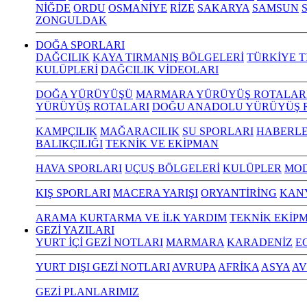
NİĞDE
ORDU
OSMANİYE
RİZE
SAKARYA
SAMSUN
S
ZONGULDAK
DOĞA SPORLARI
DAĞCILIK
KAYA TIRMANIŞ BÖLGELERİ
TÜRKİYE T
KULÜPLERİ
DAĞCILIK VİDEOLARI
DOĞA YÜRÜYÜŞÜ
MARMARA YÜRÜYÜŞ ROTALAR
YÜRÜYÜŞ ROTALARI
DOĞU ANADOLU YÜRÜYÜŞ 
KAMPÇILIK
MAĞARACILIK
SU SPORLARI
HABERLE
BALIKÇILIĞI
TEKNİK VE EKİPMAN
HAVA SPORLARI
UÇUŞ BÖLGELERİ
KULÜPLER
MOD
KIŞ SPORLARI
MACERA YARIŞI
ORYANTİRİNG
KAN
ARAMA KURTARMA VE İLK YARDIM
TEKNİK EKİP
GEZİ YAZILARI
YURT İÇİ GEZİ NOTLARI
MARMARA
KARADENİZ
E
YURT DIŞI GEZİ NOTLARI
AVRUPA
AFRİKA
ASYA
AV
GEZİ PLANLARIMIZ