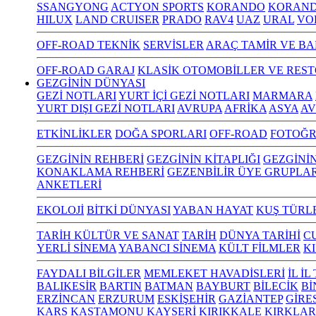
SSANGYONG
ACTYON SPORTS
KORANDO
KORAND
HILUX
LAND CRUISER
PRADO
RAV4
UAZ
URAL
VO
OFF-ROAD TEKNİK
SERVİSLER
ARAÇ TAMİR VE BA
OFF-ROAD GARAJ
KLASİK OTOMOBİLLER VE RES
GEZGİNİN DÜNYASI
GEZİ NOTLARI
YURT İÇİ GEZİ NOTLARI
MARMARA
YURT DIŞI GEZİ NOTLARI
AVRUPA
AFRİKA
ASYA
AV
ETKİNLİKLER
DOĞA SPORLARI
OFF-ROAD
FOTOĞR
GEZGİNİN REHBERİ
GEZGİNİN KİTAPLIĞI
GEZGİNİ
KONAKLAMA REHBERİ
GEZENBİLİR ÜYE GRUPLAR
ANKETLERİ
EKOLOJİ
BİTKİ DÜNYASI
YABAN HAYAT
KUŞ TÜRL
TARİH KÜLTÜR VE SANAT
TARİH
DÜNYA TARİHİ
C
YERLİ SİNEMA
YABANCI SİNEMA
KÜLT FİLMLER
K
FAYDALI BİLGİLER
MEMLEKET HAVADİSLERİ
İL İ
BALIKESİR
BARTIN
BATMAN
BAYBURT
BİLECİK
Bİ
ERZİNCAN
ERZURUM
ESKİŞEHİR
GAZİANTEP
GİRE
KARS
KASTAMONU
KAYSERİ
KIRIKKALE
KIRKLAR