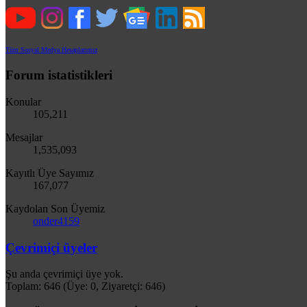
Tüm Sosyal Medya Hesaplarımız
Forum istatistikleri
Konular
105,211
Mesajlar
1,535,093
Kayıtlı Üye Sayımız
167,077
Kaydolan Son Üyemiz
onder4159
Çevrimiçi üyeler
Şu anda çevrimiçi üye yok.
Toplam: 646 (Üye: 0, Ziyaretçi: 646)