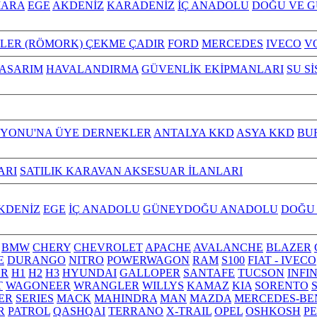
ARA
EGE
AKDENİZ
KARADENİZ
İÇ ANADOLU
DOĞU VE 
ILER (RÖMORK) ÇEKME ÇADIR
FORD
MERCEDES
IVECO
V
TASARIM
HAVALANDIRMA
GÜVENLİK EKİPMANLARI
SU S
YONU'NA ÜYE DERNEKLER
ANTALYA KKD
ASYA KKD
BU
ARI
SATILIK KARAVAN AKSESUAR İLANLARI
KDENİZ
EGE
İÇ ANADOLU
GÜNEYDOĞU ANADOLU
DOĞU
BMW
CHERY
CHEVROLET
APACHE
AVALANCHE
BLAZER
E
DURANGO
NITRO
POWERWAGON
RAM
S100
FIAT - IVECO
R
H1
H2
H3
HYUNDAI
GALLOPER
SANTAFE
TUCSON
INFI
T
WAGONEER
WRANGLER
WILLYS
KAMAZ
KIA
SORENTO
ER
SERIES
MACK
MAHINDRA
MAN
MAZDA
MERCEDES-BE
R
PATROL
QASHQAI
TERRANO
X-TRAIL
OPEL
OSHKOSH
P