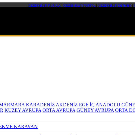
GEZENBİLİR PUSULA
|
GEZENBİLİR PORTAL
|
GEZENBİLİR DERNEK
|
MARMARA
KARADENİZ
AKDENİZ
EGE
İÇ ANADOLU
GÜNE
R
KUZEY AVRUPA
ORTA AVRUPA
GÜNEY AVRUPA
ORTA D
EKME KARAVAN