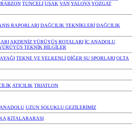
TRABZON
TUNCELİ
UŞAK
VAN
YALOVA
YOZGAT
ANIŞ RAPORLARI
DAĞCILIK TEKNİKLERİ
DAĞCILIK
ARI
AKDENİZ YÜRÜYÜŞ ROTALARI
İÇ ANADOLU
YÜRÜYÜŞ TEKNİK BİLGİLER
KAYAĞI
TEKNE VE YELKENLİ
DİĞER SU SPORLARI
OLTA
CİLİK
ATICILIK
TRIATLON
 ANADOLU
UZUN SOLUKLU GEZİLERİMİZ
KA
KITALARARASI