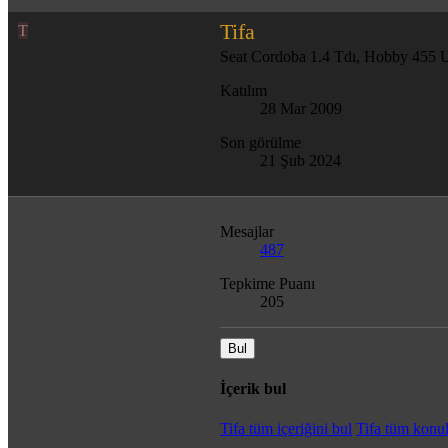
Tifa
T
Seat Cordoba 1.4 Tdı, Hobby 455 
Katılım
28 Mar 2009
Son görülme
21 Şub 2024
Mesajlar
487
Tepkime Puanı
205
Bul
İçerik bul
Tifa tüm içeriğini bul
Tifa tüm konul