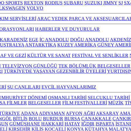
O SPORTS
REXTON
RODIUS
SUBARU
SUZUKI
JIMNY
SJ
SX
LKSWAGEN
VOLVO
KIM SERVİSLERİ
ARAÇ YEDEK PARÇA VE AKSESUARCILA
TORASYONLARI
HABERLER VE DUYURULAR
KARADENİZ
EGE
İÇ ANADOLU
DOĞU ANADOLU
AKDENİ
USTRALYA
ANTARKTİKA
KUZEY AMERİKA
GÜNEY AMERİ
AF VE GEZİ
KÜLTÜR VE SANAT
FESTİVAL VE ŞENLİKLER
N TELEVİZYON GÜNLÜĞÜ
TEK BÖLÜMLÜK BELGESELLER
I
TÜRKİYE'DE YAŞAYAN GEZENBİLİR ÜYELERİ
YURTDIŞI
ERİ
SU CANLILARI
EVCİL HAYVANLARIMIZ
UMHURİYET DÖNEMİ
OSMANLI TARİHİ
SELÇUKLU TARİHİ
ISA FİLMLER
BELGESELLER
FİLM FESTİVALLERİ
MÜZİK
Tİ
L TÜRKİYE
ADANA
ADIYAMAN
AFYON
AĞRI
AKSARAY
AMA
NGÖL
BİTLİS
BOLU
BURDUR
BURSA
ÇANAKKALE
ÇANKIR
SUN
GÜMÜŞHANE
HAKKARİ
HATAY
IĞDIR
ISPARTA
İSTAN
ELİ
KIRŞEHİR
KİLİS
KOCAELİ
KONYA
KÜTAHYA
MALATY