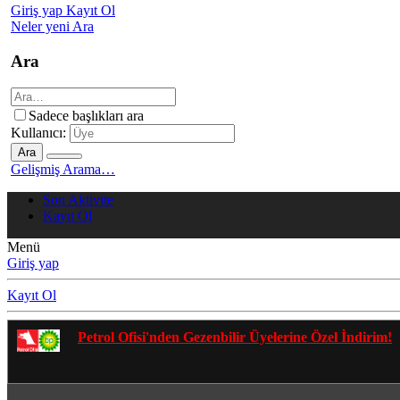
Giriş yap
Kayıt Ol
Neler yeni
Ara
Ara
Sadece başlıkları ara
Kullanıcı:
Ara
Gelişmiş Arama…
Son Aktivite
Kayıt Ol
Menü
Giriş yap
Kayıt Ol
Gezenbilir Whatsapp Grupları'na 