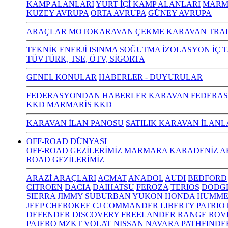
KAMP ALANLARI
YURT İÇİ KAMP ALANLARI
MARM
KUZEY AVRUPA
ORTA AVRUPA
GÜNEY AVRUPA
ARAÇLAR
MOTOKARAVAN
ÇEKME KARAVAN
TRA
TEKNİK
ENERJİ
ISINMA
SOĞUTMA
İZOLASYON
İÇ 
TÜVTÜRK, TSE, ÖTV, SİGORTA
GENEL KONULAR
HABERLER - DUYURULAR
FEDERASYONDAN HABERLER
KARAVAN FEDERAS
KKD
MARMARİS KKD
KARAVAN İLAN PANOSU
SATILIK KARAVAN İLANL
OFF-ROAD DÜNYASI
OFF-ROAD GEZİLERİMİZ
MARMARA
KARADENİZ
A
ROAD GEZİLERİMİZ
ARAZİ ARAÇLARI
ACMAT
ANADOL
AUDI
BEDFORD
CITROEN
DACIA
DAIHATSU
FEROZA
TERIOS
DODG
SIERRA
JIMMY
SUBURBAN
YUKON
HONDA
HUMME
JEEP
CHEROKEE
CJ
COMMANDER
LIBERTY
PATRIO
DEFENDER
DISCOVERY
FREELANDER
RANGE ROV
PAJERO
MZKT VOLAT
NISSAN
NAVARA
PATHFINDE