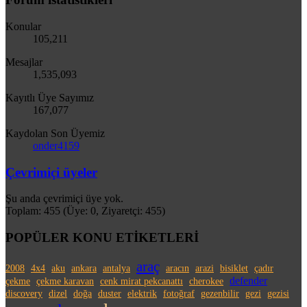
Konular
105,211
Mesajlar
1,535,093
Kayıtlı Üye Sayımız
167,077
Kaydolan Son Üyemiz
onder4159
Çevrimiçi üyeler
Şu anda çevrimiçi üye yok.
Toplam: 455 (Üye: 0, Ziyaretçi: 455)
POPÜLER KONU ETİKETLERİ
araç
2008
4x4
aku
ankara
antalya
aracın
arazi
bisiklet
çadır
defender
çekme
çekme karavan
cenk mirat pekcanattı
cherokee
discovery
dizel
doğa
duster
elektrik
fotoğraf
gezenbilir
gezi
gezisi