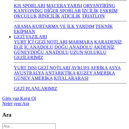
KIŞ SPORLARI
MACERA YARIŞI
ORYANTİRİNG
KANYONİNG
DİĞER SPORLAR
İZCİLİK
ESKRİM
OKÇULUK
BİNİCİLİK
ATICILIK
TRIATLON
ARAMA KURTARMA VE İLK YARDIM
TEKNİK
EKİPMAN
GEZİ YAZILARI
YURT İÇİ GEZİ NOTLARI
MARMARA
KARADENİZ
EGE
İÇ ANADOLU
DOĞU ANADOLU
AKDENİZ
GÜNEYDOĞU ANADOLU
UZUN SOLUKLU
GEZİLERİMİZ
YURT DIŞI GEZİ NOTLARI
AVRUPA
AFRİKA
ASYA
AVUSTRALYA
ANTARKTİKA
KUZEY AMERİKA
GÜNEY AMERİKA
KITALARARASI
GEZİ PLANLARIMIZ
Giriş yap
Kayıt Ol
Neler yeni
Ara
Ara