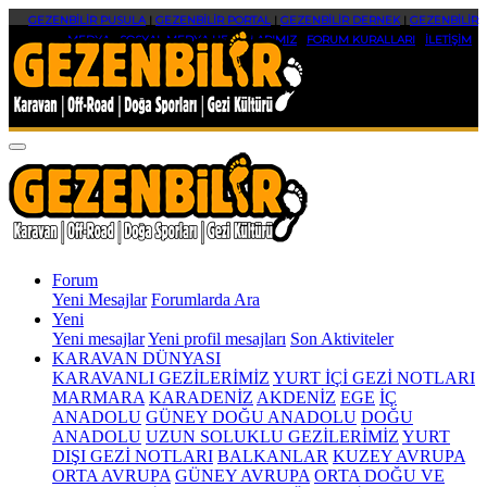
GEZENBİLİR PUSULA
|
GEZENBİLİR PORTAL
|
GEZENBİLİR DERNEK
|
GEZENBİLİR
MEDYA
|
SOSYAL MEDYA HESAPLARIMIZ
|
FORUM KURALLARI
|
İLETİŞİM
Forum
Yeni Mesajlar
Forumlarda Ara
Yeni
Yeni mesajlar
Yeni profil mesajları
Son Aktiviteler
KARAVAN DÜNYASI
KARAVANLI GEZİLERİMİZ
YURT İÇİ GEZİ NOTLARI
MARMARA
KARADENİZ
AKDENİZ
EGE
İÇ
ANADOLU
GÜNEY DOĞU ANADOLU
DOĞU
ANADOLU
UZUN SOLUKLU GEZİLERİMİZ
YURT
DIŞI GEZİ NOTLARI
BALKANLAR
KUZEY AVRUPA
ORTA AVRUPA
GÜNEY AVRUPA
ORTA DOĞU VE