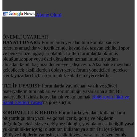
Abone Olun!
ÖNEMLİ UYARILAR
HAYATİ UYARI:
Forumlarda yer alan tüm konular sadece
referans amaçlıdır ve içeriklerinde hayati risk taşıyan tehlikeli spor
ve benzeri özel uğraşılar olabilir. Lütfen forumlarda okumuş
olduğunuz spor veya özel uğraşıların uzmanlarından yardım
almadan kendi başınıza denemeye çalışmayın. Aksi halde meydana
gelebilecek aksiliklerden dolayı gerek forum yöneticileri, gerekse
içerik yazarları hiçbir sorumluluk kabul etmeyeceklerdir.
TELİF UYARISI:
Forumlarda yayınlanan yazılı ve görsel
materyallerin tüm hakları ve sorumluluğu yazarlarına aittir. Bu
materyalleri izinsiz kopyalamak ve kullanmak
5846 sayılı Fikir ve
Sanat Eserleri Yasası
'na göre suçtur.
SORUMLULUK REDDİ:
Forumlarda yer alan, kullanıcıların
oluşturduğu tüm yazılı ve görsel içerik, görüş ve bilgilerin
doğruluğu, eksiksiz ve değişmez olduğu, yayınlanması ile ilgili yasal
yükümlülükler içeriği oluşturan kullanıcıya aittir. Bu içeriklerin,
görüş ve bilgilerin yanlışlık, eksiklik veya yasalarla düzenlenmiş