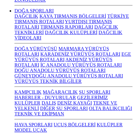
DOĞA SPORLARI
DAĞCILIK
KAYA TIRMANIŞ BÖLGELERİ
TÜRKİYE
TIRMANIŞ ROTALARI
YURTDIŞI TIRMANIŞ
ROTALARI
TIRMANIŞ RAPORLARI
DAĞCILIK
TEKNİKLERİ
DAĞCILIK KULÜPLERİ
DAĞCILIK
VİDEOLARI
DOĞA YÜRÜYÜŞÜ
MARMARA YÜRÜYÜŞ
ROTALARI
KARADENİZ YÜRÜYÜŞ ROTALARI
EGE
YÜRÜYÜŞ ROTALARI
AKDENİZ YÜRÜYÜŞ
ROTALARI
İÇ ANADOLU YÜRÜYÜŞ ROTALARI
DOĞU ANADOLU YÜRÜYÜŞ ROTALARI
GÜNEYDOĞU ANADOLU YÜRÜYÜŞ ROTALARI
YÜRÜYÜŞ TEKNİK BİLGİLER
KAMPÇILIK
MAĞARACILIK
SU SPORLARI
HABERLER - DUYURULAR
GEZİLERİMİZ
KULÜPLER
DALIŞ
DENİZ KAYAĞI
TEKNE VE
YELKENLİ
DİĞER SU SPORLARI
OLTA BALIKÇILIĞI
TEKNİK VE EKİPMAN
HAVA SPORLARI
UÇUŞ BÖLGELERİ
KULÜPLER
MODEL UÇAK