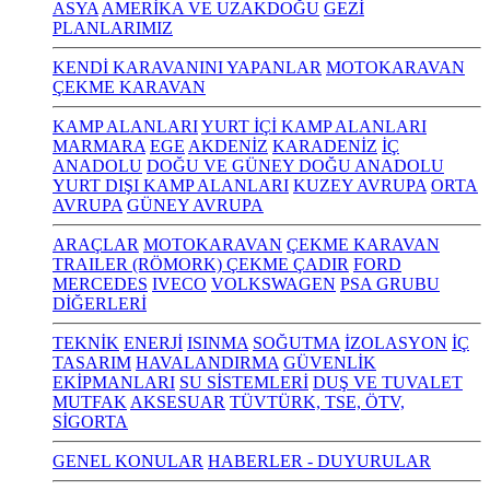
ASYA
AMERİKA VE UZAKDOĞU
GEZİ
PLANLARIMIZ
KENDİ KARAVANINI YAPANLAR
MOTOKARAVAN
ÇEKME KARAVAN
KAMP ALANLARI
YURT İÇİ KAMP ALANLARI
MARMARA
EGE
AKDENİZ
KARADENİZ
İÇ
ANADOLU
DOĞU VE GÜNEY DOĞU ANADOLU
YURT DIŞI KAMP ALANLARI
KUZEY AVRUPA
ORTA
AVRUPA
GÜNEY AVRUPA
ARAÇLAR
MOTOKARAVAN
ÇEKME KARAVAN
TRAILER (RÖMORK) ÇEKME ÇADIR
FORD
MERCEDES
IVECO
VOLKSWAGEN
PSA GRUBU
DİĞERLERİ
TEKNİK
ENERJİ
ISINMA
SOĞUTMA
İZOLASYON
İÇ
TASARIM
HAVALANDIRMA
GÜVENLİK
EKİPMANLARI
SU SİSTEMLERİ
DUŞ VE TUVALET
MUTFAK
AKSESUAR
TÜVTÜRK, TSE, ÖTV,
SİGORTA
GENEL KONULAR
HABERLER - DUYURULAR