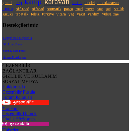
karavan
kamp
jeep
lastik
grand
model
motokaravan
motor
off road
offroad
otomatik
parça
road
rover
saat
şarj
satılık
suzuki
tapatalk
telsiz
türkiye
vitara
yag
yakıt
yardım
yükseltme
Destekçilerimiz
Hepgur Mali Müşavirlik
XL Print House
Günpay Stor Perde
Aspera Projeksiyon
GEZENBİLİR
BAĞLANTILAR
GİZLİLİK VE KULLANIM
SOSYAL MEDYA
Hakkımızda
Gezenbilir Pusula
Forum Kuralları
Yönetim
Gezenbilir Dernek
Üyelik Sözleşmesi
Haberler