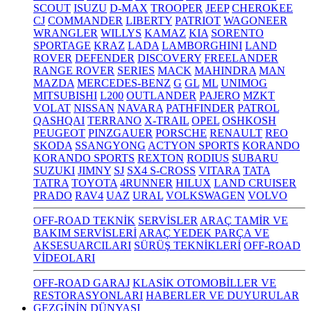
SCOUT
ISUZU
D-MAX
TROOPER
JEEP
CHEROKEE
CJ
COMMANDER
LIBERTY
PATRIOT
WAGONEER
WRANGLER
WILLYS
KAMAZ
KIA
SORENTO
SPORTAGE
KRAZ
LADA
LAMBORGHINI
LAND
ROVER
DEFENDER
DISCOVERY
FREELANDER
RANGE ROVER
SERIES
MACK
MAHINDRA
MAN
MAZDA
MERCEDES-BENZ
G
GL
ML
UNIMOG
MITSUBISHI
L200
OUTLANDER
PAJERO
MZKT
VOLAT
NISSAN
NAVARA
PATHFINDER
PATROL
QASHQAI
TERRANO
X-TRAIL
OPEL
OSHKOSH
PEUGEOT
PINZGAUER
PORSCHE
RENAULT
REO
SKODA
SSANGYONG
ACTYON SPORTS
KORANDO
KORANDO SPORTS
REXTON
RODIUS
SUBARU
SUZUKI
JIMNY
SJ
SX4 S-CROSS
VITARA
TATA
TATRA
TOYOTA
4RUNNER
HILUX
LAND CRUISER
PRADO
RAV4
UAZ
URAL
VOLKSWAGEN
VOLVO
OFF-ROAD TEKNİK
SERVİSLER
ARAÇ TAMİR VE
BAKIM SERVİSLERİ
ARAÇ YEDEK PARÇA VE
AKSESUARCILARI
SÜRÜŞ TEKNİKLERİ
OFF-ROAD
VİDEOLARI
OFF-ROAD GARAJ
KLASİK OTOMOBİLLER VE
RESTORASYONLARI
HABERLER VE DUYURULAR
GEZGİNİN DÜNYASI