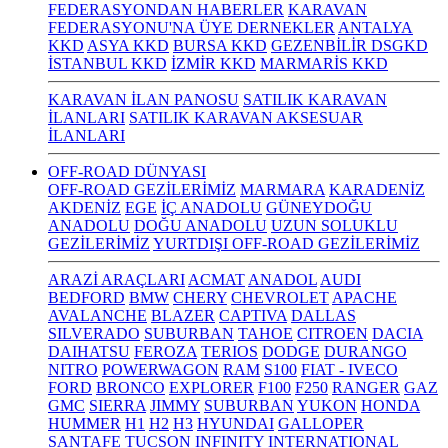
FEDERASYONDAN HABERLER
KARAVAN
FEDERASYONU'NA ÜYE DERNEKLER
ANTALYA
KKD
ASYA KKD
BURSA KKD
GEZENBİLİR DSGKD
İSTANBUL KKD
İZMİR KKD
MARMARİS KKD
KARAVAN İLAN PANOSU
SATILIK KARAVAN
İLANLARI
SATILIK KARAVAN AKSESUAR
İLANLARI
OFF-ROAD DÜNYASI
OFF-ROAD GEZİLERİMİZ
MARMARA
KARADENİZ
AKDENİZ
EGE
İÇ ANADOLU
GÜNEYDOĞU
ANADOLU
DOĞU ANADOLU
UZUN SOLUKLU
GEZİLERİMİZ
YURTDIŞI OFF-ROAD GEZİLERİMİZ
ARAZİ ARAÇLARI
ACMAT
ANADOL
AUDI
BEDFORD
BMW
CHERY
CHEVROLET
APACHE
AVALANCHE
BLAZER
CAPTIVA
DALLAS
SILVERADO
SUBURBAN
TAHOE
CITROEN
DACIA
DAIHATSU
FEROZA
TERIOS
DODGE
DURANGO
NITRO
POWERWAGON
RAM
S100
FIAT - IVECO
FORD
BRONCO
EXPLORER
F100
F250
RANGER
GAZ
GMC
SIERRA
JIMMY
SUBURBAN
YUKON
HONDA
HUMMER
H1
H2
H3
HYUNDAI
GALLOPER
SANTAFE
TUCSON
INFINITY
INTERNATIONAL