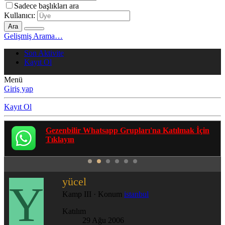
Sadece başlıkları ara
Kullanıcı:
Ara
Gelişmiş Arama…
Son Aktivite
Kayıt Ol
Menü
Giriş yap
Kayıt Ol
Gezenbilir Whatsapp Grupları'na Katılmak İçin
Tıklayın
yücel
Y
Kamp III
·
Konum
istanbul
Katılım
29 Ağu 2006