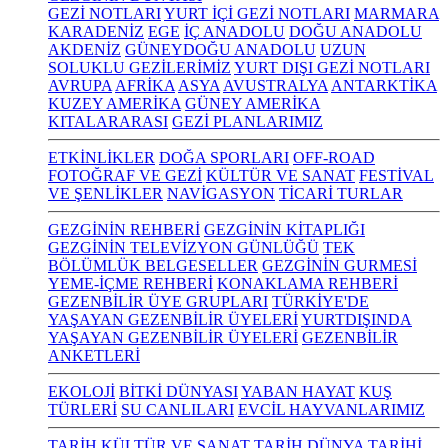
GEZİ NOTLARI
YURT İÇİ GEZİ NOTLARI
MARMARA
KARADENİZ
EGE
İÇ ANADOLU
DOĞU ANADOLU
AKDENİZ
GÜNEYDOĞU ANADOLU
UZUN
SOLUKLU GEZİLERİMİZ
YURT DIŞI GEZİ NOTLARI
AVRUPA
AFRİKA
ASYA
AVUSTRALYA
ANTARKTİKA
KUZEY AMERİKA
GÜNEY AMERİKA
KITALARARASI
GEZİ PLANLARIMIZ
ETKİNLİKLER
DOĞA SPORLARI
OFF-ROAD
FOTOĞRAF VE GEZİ
KÜLTÜR VE SANAT
FESTİVAL
VE ŞENLİKLER
NAVİGASYON
TİCARİ TURLAR
GEZGİNİN REHBERİ
GEZGİNİN KİTAPLIĞI
GEZGİNİN TELEVİZYON GÜNLÜĞÜ
TEK
BÖLÜMLÜK BELGESELLER
GEZGİNİN GURMESİ
YEME-İÇME REHBERİ
KONAKLAMA REHBERİ
GEZENBİLİR ÜYE GRUPLARI
TÜRKİYE'DE
YAŞAYAN GEZENBİLİR ÜYELERİ
YURTDIŞINDA
YAŞAYAN GEZENBİLİR ÜYELERİ
GEZENBİLİR
ANKETLERİ
EKOLOJİ
BİTKİ DÜNYASI
YABAN HAYAT
KUŞ
TÜRLERİ
SU CANLILARI
EVCİL HAYVANLARIMIZ
TARİH KÜLTÜR VE SANAT
TARİH
DÜNYA TARİHİ