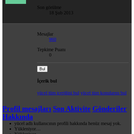
Son görülme
18 Şub 2013
Mesajlar
960
Tepkime Puanı
0
Bul
İçerik bul
yücel tüm içeriğini bul
yücel tüm konularını bul
Profil mesajları
Son Aktivite
Gönderiler
Hakkında
yücel adlı kullanıcının profili hakkında henüz mesaj yok.
Yükleniyor…