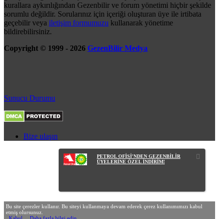
kurallara aykırılığından Gezenbilir ve forum yönetimi hiçbir şekilde
sorumlu değildir. Sorularınız için içeriği oluşturan üye ile irtibata
geçebilir veya
iletişim formumuzu
kullanarak yönetime
bildirebilirsiniz.
Copyright © 1999 - 2026
GezenBilir Medya
Sunucu Durumu
Bize ulaşın
PETROL OFİSİ'NDEN GEZENBİLİR
ÜYELERİNE ÖZEL İNDİRİM!
Bu site çerezler kullanır. Bu siteyi kullanmaya devam ederek çerez kullanımımızı kabul
etmiş olursunuz.
Kabul
Daha fazla bilgi edin…