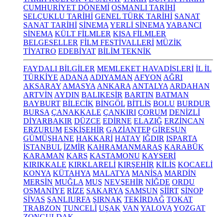
CUMHURİYET DÖNEMİ
OSMANLI TARİHİ
SELÇUKLU TARİHİ
GENEL TÜRK TARİHİ
SANAT
SANAT TARİHİ
SİNEMA
YERLİ SİNEMA
YABANCI
SİNEMA
KÜLT FİLMLER
KISA FİLMLER
BELGESELLER
FİLM FESTİVALLERİ
MÜZİK
TİYATRO
EDEBİYAT
BİLİM TEKNİK
FAYDALI BİLGİLER
MEMLEKET HAVADİSLERİ
İL İL
TÜRKİYE
ADANA
ADIYAMAN
AFYON
AĞRI
AKSARAY
AMASYA
ANKARA
ANTALYA
ARDAHAN
ARTVİN
AYDIN
BALIKESİR
BARTIN
BATMAN
BAYBURT
BİLECİK
BİNGÖL
BİTLİS
BOLU
BURDUR
BURSA
ÇANAKKALE
ÇANKIRI
ÇORUM
DENİZLİ
DİYARBAKIR
DÜZCE
EDİRNE
ELAZIĞ
ERZİNCAN
ERZURUM
ESKİŞEHİR
GAZİANTEP
GİRESUN
GÜMÜŞHANE
HAKKARİ
HATAY
IĞDIR
ISPARTA
İSTANBUL
İZMİR
KAHRAMANMARAŞ
KARABÜK
KARAMAN
KARS
KASTAMONU
KAYSERİ
KIRIKKALE
KIRKLARELİ
KIRŞEHİR
KİLİS
KOCAELİ
KONYA
KÜTAHYA
MALATYA
MANİSA
MARDİN
MERSİN
MUĞLA
MUŞ
NEVŞEHİR
NİĞDE
ORDU
OSMANİYE
RİZE
SAKARYA
SAMSUN
SİİRT
SİNOP
SİVAS
ŞANLIURFA
ŞIRNAK
TEKİRDAĞ
TOKAT
TRABZON
TUNCELİ
UŞAK
VAN
YALOVA
YOZGAT
ZONGULDAK