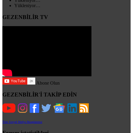
Yükleniyor…
Yükleniyor…
GEZENBİLİR TV
Abone Olun
GEZENBİLİR'İ TAKİP EDİN
Tüm Sosyal Medya Hesaplarımız
Forum istatistikleri