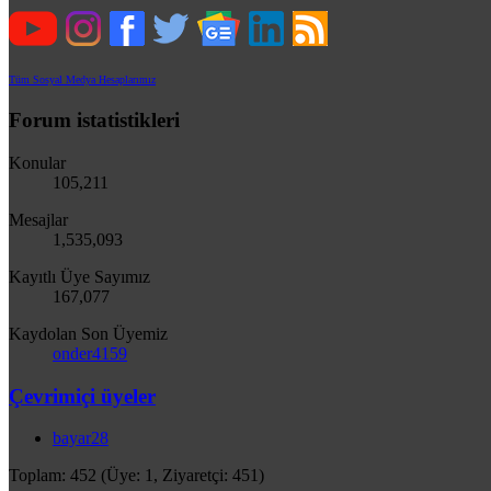
Tüm Sosyal Medya Hesaplarımız
Forum istatistikleri
Konular
105,211
Mesajlar
1,535,093
Kayıtlı Üye Sayımız
167,077
Kaydolan Son Üyemiz
onder4159
Çevrimiçi üyeler
bayar28
Toplam: 452 (Üye: 1, Ziyaretçi: 451)