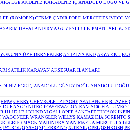
ARA
EGE
AKDENİZ
KARADENİZ
İÇ ANADOLU
DOĞU VE 
ILER (RÖMORK) ÇEKME ÇADIR
FORD
MERCEDES
IVECO
V
TASARIM
HAVALANDIRMA
GÜVENLİK EKİPMANLARI
SU S
YONU'NA ÜYE DERNEKLER
ANTALYA KKD
ASYA KKD
BU
ARI
SATILIK KARAVAN AKSESUAR İLANLARI
KDENİZ
EGE
İÇ ANADOLU
GÜNEYDOĞU ANADOLU
DOĞU
BMW
CHERY
CHEVROLET
APACHE
AVALANCHE
BLAZER
E
DURANGO
NITRO
POWERWAGON
RAM
S100
FIAT - IVECO
R
H1
H2
H3
HYUNDAI
GALLOPER
SANTAFE
TUCSON
INFI
T
WAGONEER
WRANGLER
WILLYS
KAMAZ
KIA
SORENTO
ER
SERIES
MACK
MAHINDRA
MAN
MAZDA
MERCEDES-BE
R
PATROL
QASHQAI
TERRANO
X-TRAIL
OPEL
OSHKOSH
P