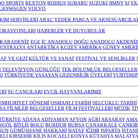
O SPORTS
REXTON
RODIUS
SUBARU
SUZUKI
JIMNY
SJ
SX
LKSWAGEN
VOLVO
KIM SERVİSLERİ
ARAÇ YEDEK PARÇA VE AKSESUARCILA
TORASYONLARI
HABERLER VE DUYURULAR
KARADENİZ
EGE
İÇ ANADOLU
DOĞU ANADOLU
AKDENİ
USTRALYA
ANTARKTİKA
KUZEY AMERİKA
GÜNEY AMERİ
AF VE GEZİ
KÜLTÜR VE SANAT
FESTİVAL VE ŞENLİKLER
N TELEVİZYON GÜNLÜĞÜ
TEK BÖLÜMLÜK BELGESELLER
I
TÜRKİYE'DE YAŞAYAN GEZENBİLİR ÜYELERİ
YURTDIŞI
ERİ
SU CANLILARI
EVCİL HAYVANLARIMIZ
UMHURİYET DÖNEMİ
OSMANLI TARİHİ
SELÇUKLU TARİHİ
ISA FİLMLER
BELGESELLER
FİLM FESTİVALLERİ
MÜZİK
Tİ
L TÜRKİYE
ADANA
ADIYAMAN
AFYON
AĞRI
AKSARAY
AMA
NGÖL
BİTLİS
BOLU
BURDUR
BURSA
ÇANAKKALE
ÇANKIR
SUN
GÜMÜŞHANE
HAKKARİ
HATAY
IĞDIR
ISPARTA
İSTAN
ELİ
KIRŞEHİR
KİLİS
KOCAELİ
KONYA
KÜTAHYA
MALATY