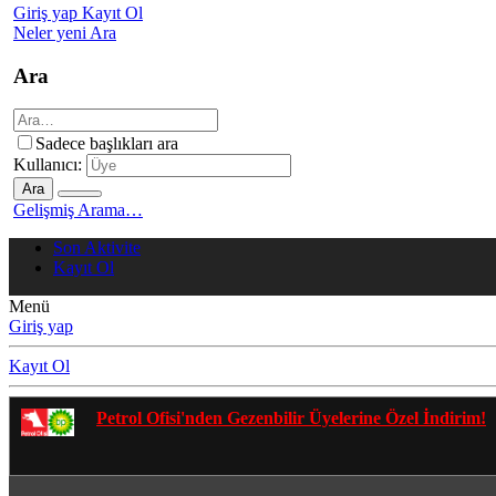
Giriş yap
Kayıt Ol
Neler yeni
Ara
Ara
Sadece başlıkları ara
Kullanıcı:
Ara
Gelişmiş Arama…
Son Aktivite
Kayıt Ol
Menü
Giriş yap
Kayıt Ol
Gezenbilir Whatsapp Grupları'na Katılmak