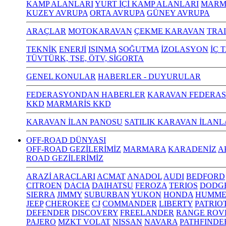
KAMP ALANLARI
YURT İÇİ KAMP ALANLARI
MARM
KUZEY AVRUPA
ORTA AVRUPA
GÜNEY AVRUPA
ARAÇLAR
MOTOKARAVAN
ÇEKME KARAVAN
TRA
TEKNİK
ENERJİ
ISINMA
SOĞUTMA
İZOLASYON
İÇ 
TÜVTÜRK, TSE, ÖTV, SİGORTA
GENEL KONULAR
HABERLER - DUYURULAR
FEDERASYONDAN HABERLER
KARAVAN FEDERAS
KKD
MARMARİS KKD
KARAVAN İLAN PANOSU
SATILIK KARAVAN İLANL
OFF-ROAD DÜNYASI
OFF-ROAD GEZİLERİMİZ
MARMARA
KARADENİZ
A
ROAD GEZİLERİMİZ
ARAZİ ARAÇLARI
ACMAT
ANADOL
AUDI
BEDFORD
CITROEN
DACIA
DAIHATSU
FEROZA
TERIOS
DODG
SIERRA
JIMMY
SUBURBAN
YUKON
HONDA
HUMME
JEEP
CHEROKEE
CJ
COMMANDER
LIBERTY
PATRIO
DEFENDER
DISCOVERY
FREELANDER
RANGE ROV
PAJERO
MZKT VOLAT
NISSAN
NAVARA
PATHFINDE