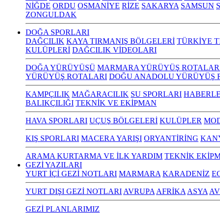
NİĞDE
ORDU
OSMANİYE
RİZE
SAKARYA
SAMSUN
S
ZONGULDAK
DOĞA SPORLARI
DAĞCILIK
KAYA TIRMANIŞ BÖLGELERİ
TÜRKİYE T
KULÜPLERİ
DAĞCILIK VİDEOLARI
DOĞA YÜRÜYÜŞÜ
MARMARA YÜRÜYÜŞ ROTALAR
YÜRÜYÜŞ ROTALARI
DOĞU ANADOLU YÜRÜYÜŞ 
KAMPÇILIK
MAĞARACILIK
SU SPORLARI
HABERLE
BALIKÇILIĞI
TEKNİK VE EKİPMAN
HAVA SPORLARI
UÇUŞ BÖLGELERİ
KULÜPLER
MOD
KIŞ SPORLARI
MACERA YARIŞI
ORYANTİRİNG
KAN
ARAMA KURTARMA VE İLK YARDIM
TEKNİK EKİP
GEZİ YAZILARI
YURT İÇİ GEZİ NOTLARI
MARMARA
KARADENİZ
E
YURT DIŞI GEZİ NOTLARI
AVRUPA
AFRİKA
ASYA
AV
GEZİ PLANLARIMIZ