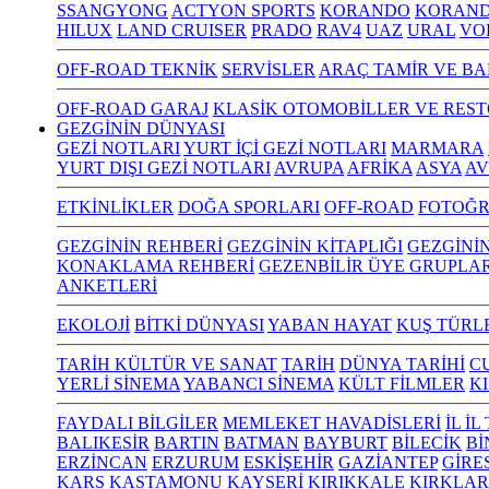
SSANGYONG
ACTYON SPORTS
KORANDO
KORAND
HILUX
LAND CRUISER
PRADO
RAV4
UAZ
URAL
VO
OFF-ROAD TEKNİK
SERVİSLER
ARAÇ TAMİR VE BA
OFF-ROAD GARAJ
KLASİK OTOMOBİLLER VE RES
GEZGİNİN DÜNYASI
GEZİ NOTLARI
YURT İÇİ GEZİ NOTLARI
MARMARA
YURT DIŞI GEZİ NOTLARI
AVRUPA
AFRİKA
ASYA
AV
ETKİNLİKLER
DOĞA SPORLARI
OFF-ROAD
FOTOĞR
GEZGİNİN REHBERİ
GEZGİNİN KİTAPLIĞI
GEZGİNİ
KONAKLAMA REHBERİ
GEZENBİLİR ÜYE GRUPLAR
ANKETLERİ
EKOLOJİ
BİTKİ DÜNYASI
YABAN HAYAT
KUŞ TÜRL
TARİH KÜLTÜR VE SANAT
TARİH
DÜNYA TARİHİ
C
YERLİ SİNEMA
YABANCI SİNEMA
KÜLT FİLMLER
K
FAYDALI BİLGİLER
MEMLEKET HAVADİSLERİ
İL İ
BALIKESİR
BARTIN
BATMAN
BAYBURT
BİLECİK
Bİ
ERZİNCAN
ERZURUM
ESKİŞEHİR
GAZİANTEP
GİRE
KARS
KASTAMONU
KAYSERİ
KIRIKKALE
KIRKLAR