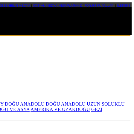
GEZENBİLİR MEDYA
|
SOSYAL MEDYA HESAPLARIMIZ
|
FORUM KURALLARI
|
İLETİŞİM
Y DOĞU ANADOLU
DOĞU ANADOLU
UZUN SOLUKLU
OĞU VE ASYA
AMERİKA VE UZAKDOĞU
GEZİ