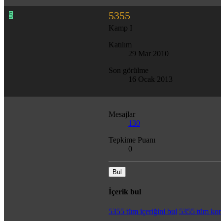
5355
5
Kamp I
Katılım
29 Mar 2010
Son görülme
16 Ocak 2013
Mesajlar
130
Tepkime Puanı
0
Bul
İçerik bul
5355 tüm içeriğini bul
5355 tüm kon