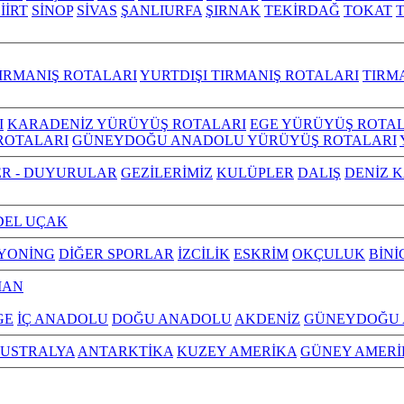
İİRT
SİNOP
SİVAS
ŞANLIURFA
ŞIRNAK
TEKİRDAĞ
TOKAT
IRMANIŞ ROTALARI
YURTDIŞI TIRMANIŞ ROTALARI
TIRM
I
KARADENİZ YÜRÜYÜŞ ROTALARI
EGE YÜRÜYÜŞ ROTAL
ROTALARI
GÜNEYDOĞU ANADOLU YÜRÜYÜŞ ROTALARI
R - DUYURULAR
GEZİLERİMİZ
KULÜPLER
DALIŞ
DENİZ 
EL UÇAK
YONİNG
DİĞER SPORLAR
İZCİLİK
ESKRİM
OKÇULUK
BİNİ
MAN
GE
İÇ ANADOLU
DOĞU ANADOLU
AKDENİZ
GÜNEYDOĞU
USTRALYA
ANTARKTİKA
KUZEY AMERİKA
GÜNEY AMERİ