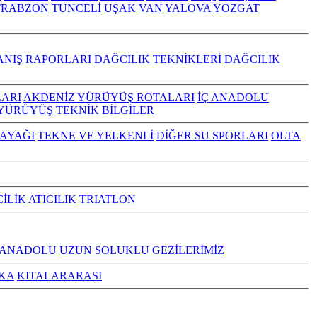
TRABZON
TUNCELİ
UŞAK
VAN
YALOVA
YOZGAT
ANIŞ RAPORLARI
DAĞCILIK TEKNİKLERİ
DAĞCILIK
ARI
AKDENİZ YÜRÜYÜŞ ROTALARI
İÇ ANADOLU
YÜRÜYÜŞ TEKNİK BİLGİLER
KAYAĞI
TEKNE VE YELKENLİ
DİĞER SU SPORLARI
OLTA
CİLİK
ATICILIK
TRIATLON
 ANADOLU
UZUN SOLUKLU GEZİLERİMİZ
KA
KITALARARASI