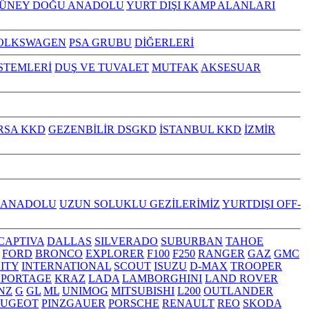
GÜNEY DOĞU ANADOLU
YURT DIŞI KAMP ALANLARI
OLKSWAGEN
PSA GRUBU
DİĞERLERİ
İSTEMLERİ
DUŞ VE TUVALET
MUTFAK
AKSESUAR
RSA KKD
GEZENBİLİR DSGKD
İSTANBUL KKD
İZMİR
 ANADOLU
UZUN SOLUKLU GEZİLERİMİZ
YURTDIŞI OFF-
CAPTIVA
DALLAS
SILVERADO
SUBURBAN
TAHOE
FORD
BRONCO
EXPLORER
F100
F250
RANGER
GAZ
GMC
NITY
INTERNATIONAL
SCOUT
ISUZU
D-MAX
TROOPER
SPORTAGE
KRAZ
LADA
LAMBORGHINI
LAND ROVER
NZ
G
GL
ML
UNIMOG
MITSUBISHI
L200
OUTLANDER
EUGEOT
PINZGAUER
PORSCHE
RENAULT
REO
SKODA