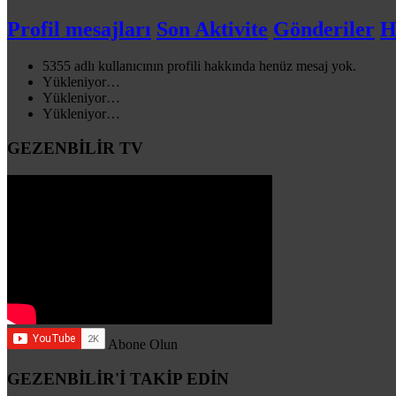
Profil mesajları
Son Aktivite
Gönderiler
H
5355 adlı kullanıcının profili hakkında henüz mesaj yok.
Yükleniyor…
Yükleniyor…
Yükleniyor…
GEZENBİLİR TV
Abone Olun
GEZENBİLİR'İ TAKİP EDİN