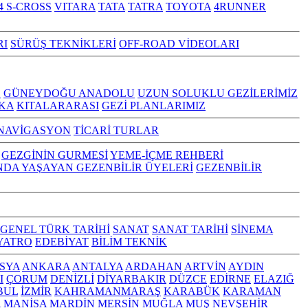
4 S-CROSS
VITARA
TATA
TATRA
TOYOTA
4RUNNER
RI
SÜRÜŞ TEKNİKLERİ
OFF-ROAD VİDEOLARI
Z
GÜNEYDOĞU ANADOLU
UZUN SOLUKLU GEZİLERİMİZ
KA
KITALARARASI
GEZİ PLANLARIMIZ
NAVİGASYON
TİCARİ TURLAR
GEZGİNİN GURMESİ
YEME-İÇME REHBERİ
NDA YAŞAYAN GEZENBİLİR ÜYELERİ
GEZENBİLİR
GENEL TÜRK TARİHİ
SANAT
SANAT TARİHİ
SİNEMA
YATRO
EDEBİYAT
BİLİM TEKNİK
SYA
ANKARA
ANTALYA
ARDAHAN
ARTVİN
AYDIN
I
ÇORUM
DENİZLİ
DİYARBAKIR
DÜZCE
EDİRNE
ELAZIĞ
BUL
İZMİR
KAHRAMANMARAŞ
KARABÜK
KARAMAN
A
MANİSA
MARDİN
MERSİN
MUĞLA
MUŞ
NEVŞEHİR