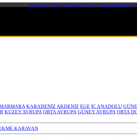
GEZENBİLİR PUSULA
|
GEZENBİLİR PORTAL
|
GEZENBİLİR DERNEK
|
MARMARA
KARADENİZ
AKDENİZ
EGE
İÇ ANADOLU
GÜNE
R
KUZEY AVRUPA
ORTA AVRUPA
GÜNEY AVRUPA
ORTA D
EKME KARAVAN