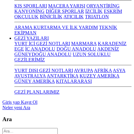
KIŞ SPORLARI
MACERA YARIŞI
ORYANTİRİNG
KANYONİNG
DİĞER SPORLAR
İZCİLİK
ESKRİM
OKÇULUK
BİNİCİLİK
ATICILIK
TRIATLON
ARAMA KURTARMA VE İLK YARDIM
TEKNİK
EKİPMAN
GEZİ YAZILARI
YURT İÇİ GEZİ NOTLARI
MARMARA
KARADENİZ
EGE
İÇ ANADOLU
DOĞU ANADOLU
AKDENİZ
GÜNEYDOĞU ANADOLU
UZUN SOLUKLU
GEZİLERİMİZ
YURT DIŞI GEZİ NOTLARI
AVRUPA
AFRİKA
ASYA
AVUSTRALYA
ANTARKTİKA
KUZEY AMERİKA
GÜNEY AMERİKA
KITALARARASI
GEZİ PLANLARIMIZ
Giriş yap
Kayıt Ol
Neler yeni
Ara
Ara