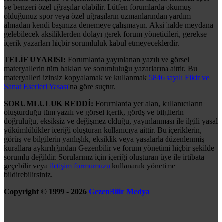
ve benzeri özel uğraşılar olabilir. Lütfen forumlarda okumuş
olduğunuz spor veya özel uğraşıların uzmanlarından yardım
almadan kendi başınıza denemeye çalışmayın. Aksi halde meydana
gelebilecek aksiliklerden dolayı gerek forum yöneticileri, gerekse
içerik yazarları hiçbir sorumluluk kabul etmeyeceklerdir.
TELİF UYARISI:
Forumlarda yayınlanan yazılı ve görsel
materyallerin tüm hakları ve sorumluluğu yazarlarına aittir. Bu
materyalleri izinsiz kopyalamak ve kullanmak
5846 sayılı Fikir ve
Sanat Eserleri Yasası
'na göre suçtur.
SORUMLULUK REDDİ:
Forumlarda yer alan, kullanıcıların
oluşturduğu tüm yazılı ve görsel içerik, görüş ve bilgilerin
doğruluğu, eksiksiz ve değişmez olduğu, yayınlanması ile ilgili yasal
yükümlülükler içeriği oluşturan kullanıcıya aittir. Bu içeriklerin,
görüş ve bilgilerin yanlışlık, eksiklik veya yasalarla düzenlenmiş
kurallara aykırılığından Gezenbilir ve forum yönetimi hiçbir şekilde
sorumlu değildir. Sorularınız için içeriği oluşturan üye ile irtibata
geçebilir veya
iletişim formumuzu
kullanarak yönetime
bildirebilirsiniz.
Copyright © 1999 - 2026
GezenBilir Medya