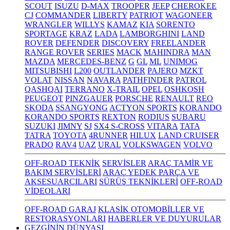
SCOUT
ISUZU
D-MAX
TROOPER
JEEP
CHEROKEE
CJ
COMMANDER
LIBERTY
PATRIOT
WAGONEER
WRANGLER
WILLYS
KAMAZ
KIA
SORENTO
SPORTAGE
KRAZ
LADA
LAMBORGHINI
LAND
ROVER
DEFENDER
DISCOVERY
FREELANDER
RANGE ROVER
SERIES
MACK
MAHINDRA
MAN
MAZDA
MERCEDES-BENZ
G
GL
ML
UNIMOG
MITSUBISHI
L200
OUTLANDER
PAJERO
MZKT
VOLAT
NISSAN
NAVARA
PATHFINDER
PATROL
QASHQAI
TERRANO
X-TRAIL
OPEL
OSHKOSH
PEUGEOT
PINZGAUER
PORSCHE
RENAULT
REO
SKODA
SSANGYONG
ACTYON SPORTS
KORANDO
KORANDO SPORTS
REXTON
RODIUS
SUBARU
SUZUKI
JIMNY
SJ
SX4 S-CROSS
VITARA
TATA
TATRA
TOYOTA
4RUNNER
HILUX
LAND CRUISER
PRADO
RAV4
UAZ
URAL
VOLKSWAGEN
VOLVO
OFF-ROAD TEKNİK
SERVİSLER
ARAÇ TAMİR VE
BAKIM SERVİSLERİ
ARAÇ YEDEK PARÇA VE
AKSESUARCILARI
SÜRÜŞ TEKNİKLERİ
OFF-ROAD
VİDEOLARI
OFF-ROAD GARAJ
KLASİK OTOMOBİLLER VE
RESTORASYONLARI
HABERLER VE DUYURULAR
GEZGİNİN DÜNYASI