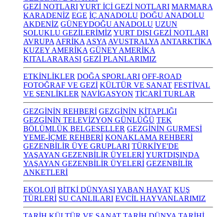
GEZİ NOTLARI
YURT İÇİ GEZİ NOTLARI
MARMARA
KARADENİZ
EGE
İÇ ANADOLU
DOĞU ANADOLU
AKDENİZ
GÜNEYDOĞU ANADOLU
UZUN
SOLUKLU GEZİLERİMİZ
YURT DIŞI GEZİ NOTLARI
AVRUPA
AFRİKA
ASYA
AVUSTRALYA
ANTARKTİKA
KUZEY AMERİKA
GÜNEY AMERİKA
KITALARARASI
GEZİ PLANLARIMIZ
ETKİNLİKLER
DOĞA SPORLARI
OFF-ROAD
FOTOĞRAF VE GEZİ
KÜLTÜR VE SANAT
FESTİVAL
VE ŞENLİKLER
NAVİGASYON
TİCARİ TURLAR
GEZGİNİN REHBERİ
GEZGİNİN KİTAPLIĞI
GEZGİNİN TELEVİZYON GÜNLÜĞÜ
TEK
BÖLÜMLÜK BELGESELLER
GEZGİNİN GURMESİ
YEME-İÇME REHBERİ
KONAKLAMA REHBERİ
GEZENBİLİR ÜYE GRUPLARI
TÜRKİYE'DE
YAŞAYAN GEZENBİLİR ÜYELERİ
YURTDIŞINDA
YAŞAYAN GEZENBİLİR ÜYELERİ
GEZENBİLİR
ANKETLERİ
EKOLOJİ
BİTKİ DÜNYASI
YABAN HAYAT
KUŞ
TÜRLERİ
SU CANLILARI
EVCİL HAYVANLARIMIZ
TARİH KÜLTÜR VE SANAT
TARİH
DÜNYA TARİHİ