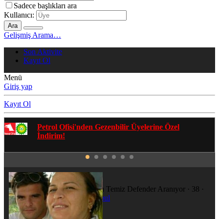
Sadece başlıkları ara
Kullanıcı:
Ara
Gelişmiş Arama…
Son Aktivite
Kayıt Ol
Menü
Giriş yap
Kayıt Ol
Gezenbilir Whatsapp Grupları'na Katılmak İçin
Tıklayın
Bjorn
Temiz Abiden Temiz Defender Aranıyor
·
38
·
Konum
istanbul
Katılım