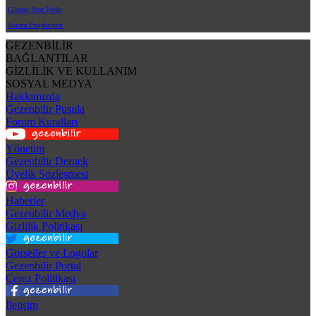
Günpay Stor Perde
Aspera Projeksiyon
GEZENBİLİR
BAĞLANTILAR
GİZLİLİK VE KULLANIM
SOSYAL MEDYA
Hakkımızda
Gezenbilir Pusula
Forum Kuralları
Yönetim
Gezenbilir Dernek
Üyelik Sözleşmesi
Haberler
Gezenbilir Medya
Gizlilik Politikası
Görseller ve Logolar
Gezenbilir Portal
Çerez Politikası
İletişim