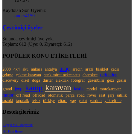
167,077
Kaydolan Son Üyemiz
onder4159
Çevrimiçi üyeler
Şu anda çevrimiçi üye yok.
Toplam: 612 (Üye: 0, Ziyaretçi: 612)
POPÜLER KONU ETİKETLERİ
araç
2008
4x4
aku
ankara
antalya
aracın
arazi
bisiklet
çadır
defender
çekme
çekme karavan
cenk mirat pekcanattı
cherokee
discovery
dizel
doğa
duster
elektrik
fotoğraf
gezenbilir
gezi
gezisi
karavan
kamp
jeep
lastik
grand
model
motokaravan
motor
off road
offroad
otomatik
parça
road
rover
saat
şarj
satılık
suzuki
tapatalk
telsiz
türkiye
vitara
yag
yakıt
yardım
yükseltme
Destekçilerimiz
Hepgur Mali Müşavirlik
XL Print House