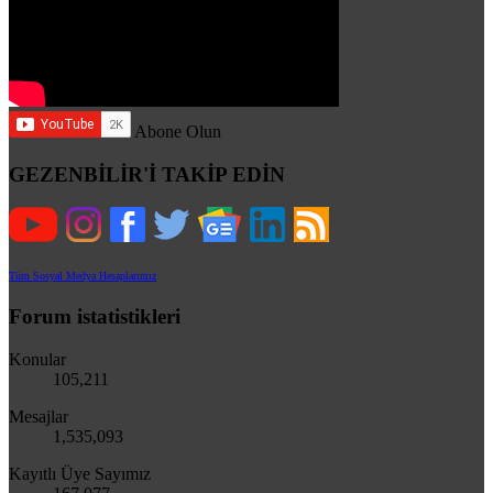
Abone Olun
GEZENBİLİR'İ TAKİP EDİN
Tüm Sosyal Medya Hesaplarımız
Forum istatistikleri
Konular
105,211
Mesajlar
1,535,093
Kayıtlı Üye Sayımız