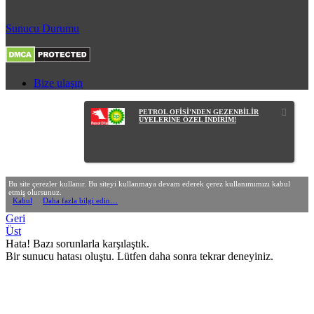
Sunucu Durumu
Bize ulaşın
PETROL OFİSİ'NDEN GEZENBİLİR
ÜYELERİNE ÖZEL İNDİRİM!
Bu site çerezler kullanır. Bu siteyi kullanmaya devam ederek çerez kullanımımızı kabul
etmiş olursunuz.
Kabul
Daha fazla bilgi edin…
Geri
Üst
Hata! Bazı sorunlarla karşılaştık.
Bir sunucu hatası oluştu. Lütfen daha sonra tekrar deneyiniz.