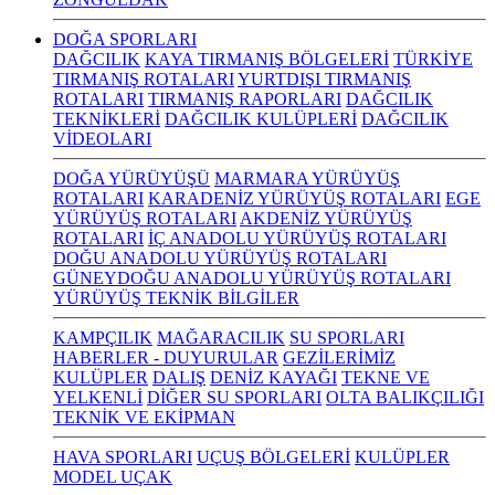
DOĞA SPORLARI
DAĞCILIK
KAYA TIRMANIŞ BÖLGELERİ
TÜRKİYE
TIRMANIŞ ROTALARI
YURTDIŞI TIRMANIŞ
ROTALARI
TIRMANIŞ RAPORLARI
DAĞCILIK
TEKNİKLERİ
DAĞCILIK KULÜPLERİ
DAĞCILIK
VİDEOLARI
DOĞA YÜRÜYÜŞÜ
MARMARA YÜRÜYÜŞ
ROTALARI
KARADENİZ YÜRÜYÜŞ ROTALARI
EGE
YÜRÜYÜŞ ROTALARI
AKDENİZ YÜRÜYÜŞ
ROTALARI
İÇ ANADOLU YÜRÜYÜŞ ROTALARI
DOĞU ANADOLU YÜRÜYÜŞ ROTALARI
GÜNEYDOĞU ANADOLU YÜRÜYÜŞ ROTALARI
YÜRÜYÜŞ TEKNİK BİLGİLER
KAMPÇILIK
MAĞARACILIK
SU SPORLARI
HABERLER - DUYURULAR
GEZİLERİMİZ
KULÜPLER
DALIŞ
DENİZ KAYAĞI
TEKNE VE
YELKENLİ
DİĞER SU SPORLARI
OLTA BALIKÇILIĞI
TEKNİK VE EKİPMAN
HAVA SPORLARI
UÇUŞ BÖLGELERİ
KULÜPLER
MODEL UÇAK