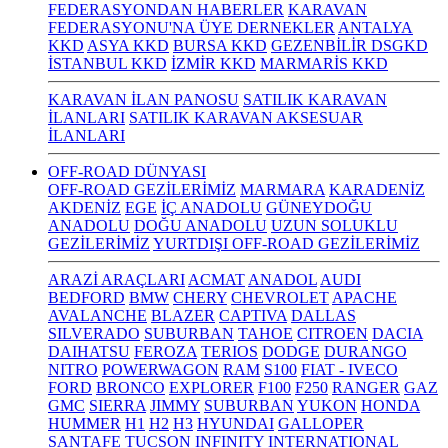
FEDERASYONDAN HABERLER
KARAVAN
FEDERASYONU'NA ÜYE DERNEKLER
ANTALYA
KKD
ASYA KKD
BURSA KKD
GEZENBİLİR DSGKD
İSTANBUL KKD
İZMİR KKD
MARMARİS KKD
KARAVAN İLAN PANOSU
SATILIK KARAVAN
İLANLARI
SATILIK KARAVAN AKSESUAR
İLANLARI
OFF-ROAD DÜNYASI
OFF-ROAD GEZİLERİMİZ
MARMARA
KARADENİZ
AKDENİZ
EGE
İÇ ANADOLU
GÜNEYDOĞU
ANADOLU
DOĞU ANADOLU
UZUN SOLUKLU
GEZİLERİMİZ
YURTDIŞI OFF-ROAD GEZİLERİMİZ
ARAZİ ARAÇLARI
ACMAT
ANADOL
AUDI
BEDFORD
BMW
CHERY
CHEVROLET
APACHE
AVALANCHE
BLAZER
CAPTIVA
DALLAS
SILVERADO
SUBURBAN
TAHOE
CITROEN
DACIA
DAIHATSU
FEROZA
TERIOS
DODGE
DURANGO
NITRO
POWERWAGON
RAM
S100
FIAT - IVECO
FORD
BRONCO
EXPLORER
F100
F250
RANGER
GAZ
GMC
SIERRA
JIMMY
SUBURBAN
YUKON
HONDA
HUMMER
H1
H2
H3
HYUNDAI
GALLOPER
SANTAFE
TUCSON
INFINITY
INTERNATIONAL