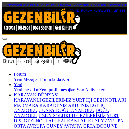
GEZENBİLİR PUSULA
|
GEZENBİLİR PORTAL
|
GEZENBİLİR DERNEK
|
GEZENBİLİR
MEDYA
|
SOSYAL MEDYA HESAPLARIMIZ
|
FORUM KURALLARI
|
İLETİŞİM
Forum
Yeni Mesajlar
Forumlarda Ara
Yeni
Yeni mesajlar
Yeni profil mesajları
Son Aktiviteler
KARAVAN DÜNYASI
KARAVANLI GEZİLERİMİZ
YURT İÇİ GEZİ NOTLARI
MARMARA
KARADENİZ
AKDENİZ
EGE
İÇ
ANADOLU
GÜNEY DOĞU ANADOLU
DOĞU
ANADOLU
UZUN SOLUKLU GEZİLERİMİZ
YURT
DIŞI GEZİ NOTLARI
BALKANLAR
KUZEY AVRUPA
ORTA AVRUPA
GÜNEY AVRUPA
ORTA DOĞU VE