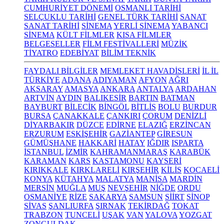
CUMHURİYET DÖNEMİ
OSMANLI TARİHİ
SELÇUKLU TARİHİ
GENEL TÜRK TARİHİ
SANAT
SANAT TARİHİ
SİNEMA
YERLİ SİNEMA
YABANCI
SİNEMA
KÜLT FİLMLER
KISA FİLMLER
BELGESELLER
FİLM FESTİVALLERİ
MÜZİK
TİYATRO
EDEBİYAT
BİLİM TEKNİK
FAYDALI BİLGİLER
MEMLEKET HAVADİSLERİ
İL İL
TÜRKİYE
ADANA
ADIYAMAN
AFYON
AĞRI
AKSARAY
AMASYA
ANKARA
ANTALYA
ARDAHAN
ARTVİN
AYDIN
BALIKESİR
BARTIN
BATMAN
BAYBURT
BİLECİK
BİNGÖL
BİTLİS
BOLU
BURDUR
BURSA
ÇANAKKALE
ÇANKIRI
ÇORUM
DENİZLİ
DİYARBAKIR
DÜZCE
EDİRNE
ELAZIĞ
ERZİNCAN
ERZURUM
ESKİŞEHİR
GAZİANTEP
GİRESUN
GÜMÜŞHANE
HAKKARİ
HATAY
IĞDIR
ISPARTA
İSTANBUL
İZMİR
KAHRAMANMARAŞ
KARABÜK
KARAMAN
KARS
KASTAMONU
KAYSERİ
KIRIKKALE
KIRKLARELİ
KIRŞEHİR
KİLİS
KOCAELİ
KONYA
KÜTAHYA
MALATYA
MANİSA
MARDİN
MERSİN
MUĞLA
MUŞ
NEVŞEHİR
NİĞDE
ORDU
OSMANİYE
RİZE
SAKARYA
SAMSUN
SİİRT
SİNOP
SİVAS
ŞANLIURFA
ŞIRNAK
TEKİRDAĞ
TOKAT
TRABZON
TUNCELİ
UŞAK
VAN
YALOVA
YOZGAT
ZONGULDAK