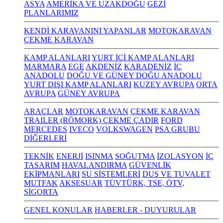
ASYA
AMERİKA VE UZAKDOĞU
GEZİ
PLANLARIMIZ
KENDİ KARAVANINI YAPANLAR
MOTOKARAVAN
ÇEKME KARAVAN
KAMP ALANLARI
YURT İÇİ KAMP ALANLARI
MARMARA
EGE
AKDENİZ
KARADENİZ
İÇ
ANADOLU
DOĞU VE GÜNEY DOĞU ANADOLU
YURT DIŞI KAMP ALANLARI
KUZEY AVRUPA
ORTA
AVRUPA
GÜNEY AVRUPA
ARAÇLAR
MOTOKARAVAN
ÇEKME KARAVAN
TRAILER (RÖMORK) ÇEKME ÇADIR
FORD
MERCEDES
IVECO
VOLKSWAGEN
PSA GRUBU
DİĞERLERİ
TEKNİK
ENERJİ
ISINMA
SOĞUTMA
İZOLASYON
İÇ
TASARIM
HAVALANDIRMA
GÜVENLİK
EKİPMANLARI
SU SİSTEMLERİ
DUŞ VE TUVALET
MUTFAK
AKSESUAR
TÜVTÜRK, TSE, ÖTV,
SİGORTA
GENEL KONULAR
HABERLER - DUYURULAR