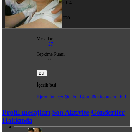
13 Ara 2014
Son görülme
9 Şub 2020
Mesajlar
27
Tepkime Puanı
0
Bul
İçerik bul
Bjorn tüm içeriğini bul
Bjorn tüm konularını bul
Profil mesajları
Son Aktivite
Gönderiler
Hakkında