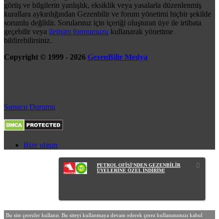
görüş ve bilgilerin yanlışlık, eksiklik veya yasalarla düzenlenmiş
kurallara aykırılığından Gezenbilir ve forum yönetimi hiçbir şekilde
sorumlu değildir. Sorularınız için içeriği oluşturan üye ile irtibata
geçebilir veya
iletişim formumuzu
kullanarak yönetime
bildirebilirsiniz.
Copyright © 1999 - 2026
GezenBilir Medya
Sunucu Durumu
Bize ulaşın
PETROL OFİSİ'NDEN GEZENBİLİR
ÜYELERİNE ÖZEL İNDİRİM!
Bu site çerezler kullanır. Bu siteyi kullanmaya devam ederek çerez kullanımımızı kabul