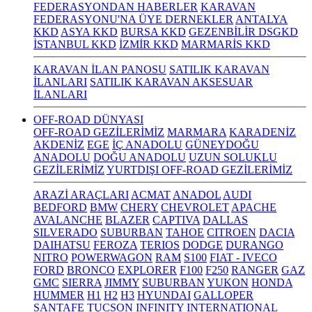
FEDERASYONDAN HABERLER
KARAVAN
FEDERASYONU'NA ÜYE DERNEKLER
ANTALYA
KKD
ASYA KKD
BURSA KKD
GEZENBİLİR DSGKD
İSTANBUL KKD
İZMİR KKD
MARMARİS KKD
KARAVAN İLAN PANOSU
SATILIK KARAVAN
İLANLARI
SATILIK KARAVAN AKSESUAR
İLANLARI
OFF-ROAD DÜNYASI
OFF-ROAD GEZİLERİMİZ
MARMARA
KARADENİZ
AKDENİZ
EGE
İÇ ANADOLU
GÜNEYDOĞU
ANADOLU
DOĞU ANADOLU
UZUN SOLUKLU
GEZİLERİMİZ
YURTDIŞI OFF-ROAD GEZİLERİMİZ
ARAZİ ARAÇLARI
ACMAT
ANADOL
AUDI
BEDFORD
BMW
CHERY
CHEVROLET
APACHE
AVALANCHE
BLAZER
CAPTIVA
DALLAS
SILVERADO
SUBURBAN
TAHOE
CITROEN
DACIA
DAIHATSU
FEROZA
TERIOS
DODGE
DURANGO
NITRO
POWERWAGON
RAM
S100
FIAT - IVECO
FORD
BRONCO
EXPLORER
F100
F250
RANGER
GAZ
GMC
SIERRA
JIMMY
SUBURBAN
YUKON
HONDA
HUMMER
H1
H2
H3
HYUNDAI
GALLOPER
SANTAFE
TUCSON
INFINITY
INTERNATIONAL