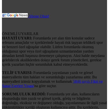
Abone Olun!
ÖNEMLİ UYARILAR
HAYATİ UYARI:
Forumlarda yer alan tüm konular sadece
referans amaçlıdır ve içeriklerinde hayati risk taşıyan tehlikeli spor
ve benzeri özel uğraşılar olabilir. Lütfen forumlarda okumuş
olduğunuz spor veya özel uğraşıların uzmanlarından yardım
almadan kendi başınıza denemeye çalışmayın. Aksi halde meydana
gelebilecek aksiliklerden dolayı gerek forum yöneticileri, gerekse
içerik yazarları hiçbir sorumluluk kabul etmeyeceklerdir.
TELİF UYARISI:
Forumlarda yayınlanan yazılı ve görsel
materyallerin tüm hakları ve sorumluluğu yazarlarına aittir. Bu
materyalleri izinsiz kopyalamak ve kullanmak
5846 sayılı Fikir ve
Sanat Eserleri Yasası
'na göre suçtur.
SORUMLULUK REDDİ:
Forumlarda yer alan, kullanıcıların
oluşturduğu tüm yazılı ve görsel içerik, görüş ve bilgilerin
doğruluğu, eksiksiz ve değişmez olduğu, yayınlanması ile ilgili yasal
yükümlülükler içeriği oluşturan kullanıcıya aittir. Bu içeriklerin,