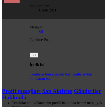
Son görülme
6 Şub 2011
Mesajlar
68
Tepkime Puanı
1
Bul
İçerik bul
CemInJar tüm içeriğini bul
CemInJar tüm
konularını bul
Profil mesajları
Son Aktivite
Gönderiler
Hakkında
CemInJar adlı kullanıcının profili hakkında henüz mesaj yok.