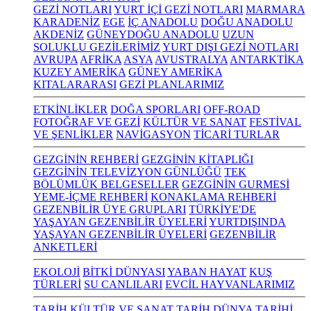
GEZİ NOTLARI
YURT İÇİ GEZİ NOTLARI
MARMARA
KARADENİZ
EGE
İÇ ANADOLU
DOĞU ANADOLU
AKDENİZ
GÜNEYDOĞU ANADOLU
UZUN
SOLUKLU GEZİLERİMİZ
YURT DIŞI GEZİ NOTLARI
AVRUPA
AFRİKA
ASYA
AVUSTRALYA
ANTARKTİKA
KUZEY AMERİKA
GÜNEY AMERİKA
KITALARARASI
GEZİ PLANLARIMIZ
ETKİNLİKLER
DOĞA SPORLARI
OFF-ROAD
FOTOĞRAF VE GEZİ
KÜLTÜR VE SANAT
FESTİVAL
VE ŞENLİKLER
NAVİGASYON
TİCARİ TURLAR
GEZGİNİN REHBERİ
GEZGİNİN KİTAPLIĞI
GEZGİNİN TELEVİZYON GÜNLÜĞÜ
TEK
BÖLÜMLÜK BELGESELLER
GEZGİNİN GURMESİ
YEME-İÇME REHBERİ
KONAKLAMA REHBERİ
GEZENBİLİR ÜYE GRUPLARI
TÜRKİYE'DE
YAŞAYAN GEZENBİLİR ÜYELERİ
YURTDIŞINDA
YAŞAYAN GEZENBİLİR ÜYELERİ
GEZENBİLİR
ANKETLERİ
EKOLOJİ
BİTKİ DÜNYASI
YABAN HAYAT
KUŞ
TÜRLERİ
SU CANLILARI
EVCİL HAYVANLARIMIZ
TARİH KÜLTÜR VE SANAT
TARİH
DÜNYA TARİHİ