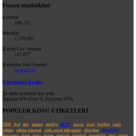
Forum istatistikleri
Konular
105,211
Mesajlar
1,535,093
Kayıtlı Üye Sayımız
167,077
Kaydolan Son Üyemiz
onder4159
Çevrimiçi üyeler
Şu anda çevrimiçi üye yok.
Toplam: 676 (Üye: 0, Ziyaretçi: 676)
POPÜLER KONU ETİKETLERİ
araç
2008
4x4
aku
ankara
antalya
aracın
arazi
bisiklet
çadır
defender
çekme
çekme karavan
cenk mirat pekcanattı
cherokee
discovery
dizel
doğa
duster
elektrik
fotoğraf
gezenbilir
gezi
gezisi