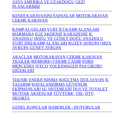
ASYA
AMERİKA VE UZAKDOĞU
GEZİ
PLANLARIMIZ
KENDİ KARAVANINI YAPANLAR
MOTOKARAVAN
ÇEKME KARAVAN
KAMP ALANLARI
YURT İÇİ KAMP ALANLARI
MARMARA
EGE
AKDENİZ
KARADENİZ
İÇ
ANADOLU
DOĞU VE GÜNEY DOĞU ANADOLU
YURT DIŞI KAMP ALANLARI
KUZEY AVRUPA
ORTA
AVRUPA
GÜNEY AVRUPA
ARAÇLAR
MOTOKARAVAN
ÇEKME KARAVAN
TRAILER (RÖMORK) ÇEKME ÇADIR
FORD
MERCEDES
IVECO
VOLKSWAGEN
PSA GRUBU
DİĞERLERİ
TEKNİK
ENERJİ
ISINMA
SOĞUTMA
İZOLASYON
İÇ
TASARIM
HAVALANDIRMA
GÜVENLİK
EKİPMANLARI
SU SİSTEMLERİ
DUŞ VE TUVALET
MUTFAK
AKSESUAR
TÜVTÜRK, TSE, ÖTV,
SİGORTA
GENEL KONULAR
HABERLER - DUYURULAR