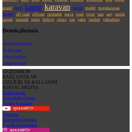
karavan
kamp
jeep
lastik
grand
model
motokaravan
motor
off road
offroad
otomatik
parça
road
rover
saat
şarj
satılık
suzuki
tapatalk
telsiz
türkiye
vitara
yag
yakıt
yardım
yükseltme
Destekçilerimiz
Hepgur Mali Müşavirlik
XL Print House
Günpay Stor Perde
Aspera Projeksiyon
GEZENBİLİR
BAĞLANTILAR
GİZLİLİK VE KULLANIM
SOSYAL MEDYA
Hakkımızda
Gezenbilir Pusula
Forum Kuralları
Yönetim
Gezenbilir Dernek
Üyelik Sözleşmesi