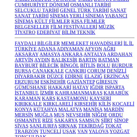
CUMHURİYET DÖNEMİ
OSMANLI TARİHİ
SELÇUKLU TARİHİ
GENEL TÜRK TARİHİ
SANAT
SANAT TARİHİ
SİNEMA
YERLİ SİNEMA
YABANCI
SİNEMA
KÜLT FİLMLER
KISA FİLMLER
BELGESELLER
FİLM FESTİVALLERİ
MÜZİK
TİYATRO
EDEBİYAT
BİLİM TEKNİK
FAYDALI BİLGİLER
MEMLEKET HAVADİSLERİ
İL İL
TÜRKİYE
ADANA
ADIYAMAN
AFYON
AĞRI
AKSARAY
AMASYA
ANKARA
ANTALYA
ARDAHAN
ARTVİN
AYDIN
BALIKESİR
BARTIN
BATMAN
BAYBURT
BİLECİK
BİNGÖL
BİTLİS
BOLU
BURDUR
BURSA
ÇANAKKALE
ÇANKIRI
ÇORUM
DENİZLİ
DİYARBAKIR
DÜZCE
EDİRNE
ELAZIĞ
ERZİNCAN
ERZURUM
ESKİŞEHİR
GAZİANTEP
GİRESUN
GÜMÜŞHANE
HAKKARİ
HATAY
IĞDIR
ISPARTA
İSTANBUL
İZMİR
KAHRAMANMARAŞ
KARABÜK
KARAMAN
KARS
KASTAMONU
KAYSERİ
KIRIKKALE
KIRKLARELİ
KIRŞEHİR
KİLİS
KOCAELİ
KONYA
KÜTAHYA
MALATYA
MANİSA
MARDİN
MERSİN
MUĞLA
MUŞ
NEVŞEHİR
NİĞDE
ORDU
OSMANİYE
RİZE
SAKARYA
SAMSUN
SİİRT
SİNOP
SİVAS
ŞANLIURFA
ŞIRNAK
TEKİRDAĞ
TOKAT
TRABZON
TUNCELİ
UŞAK
VAN
YALOVA
YOZGAT
ZONGULDAK