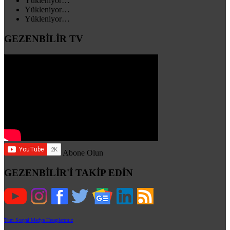
Yükleniyor…
Yükleniyor…
Yükleniyor…
GEZENBİLİR TV
Abone Olun
GEZENBİLİR'İ TAKİP EDİN
Tüm Sosyal Medya Hesaplarımız