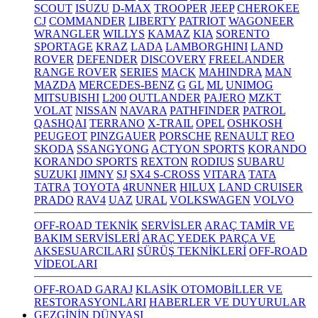
SCOUT
ISUZU
D-MAX
TROOPER
JEEP
CHEROKEE
CJ
COMMANDER
LIBERTY
PATRIOT
WAGONEER
WRANGLER
WILLYS
KAMAZ
KIA
SORENTO
SPORTAGE
KRAZ
LADA
LAMBORGHINI
LAND
ROVER
DEFENDER
DISCOVERY
FREELANDER
RANGE ROVER
SERIES
MACK
MAHINDRA
MAN
MAZDA
MERCEDES-BENZ
G
GL
ML
UNIMOG
MITSUBISHI
L200
OUTLANDER
PAJERO
MZKT
VOLAT
NISSAN
NAVARA
PATHFINDER
PATROL
QASHQAI
TERRANO
X-TRAIL
OPEL
OSHKOSH
PEUGEOT
PINZGAUER
PORSCHE
RENAULT
REO
SKODA
SSANGYONG
ACTYON SPORTS
KORANDO
KORANDO SPORTS
REXTON
RODIUS
SUBARU
SUZUKI
JIMNY
SJ
SX4 S-CROSS
VITARA
TATA
TATRA
TOYOTA
4RUNNER
HILUX
LAND CRUISER
PRADO
RAV4
UAZ
URAL
VOLKSWAGEN
VOLVO
OFF-ROAD TEKNİK
SERVİSLER
ARAÇ TAMİR VE
BAKIM SERVİSLERİ
ARAÇ YEDEK PARÇA VE
AKSESUARCILARI
SÜRÜŞ TEKNİKLERİ
OFF-ROAD
VİDEOLARI
OFF-ROAD GARAJ
KLASİK OTOMOBİLLER VE
RESTORASYONLARI
HABERLER VE DUYURULAR
GEZGİNİN DÜNYASI