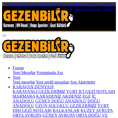
GEZENBİLİR PUSULA
|
GEZENBİLİR PORTAL
|
GEZENBİLİR DERNEK
|
GEZENBİLİR
MEDYA
|
SOSYAL MEDYA HESAPLARIMIZ
|
FORUM KURALLARI
|
İLETİŞİM
Forum
Yeni Mesajlar
Forumlarda Ara
Yeni
Yeni mesajlar
Yeni profil mesajları
Son Aktiviteler
KARAVAN DÜNYASI
KARAVANLI GEZİLERİMİZ
YURT İÇİ GEZİ NOTLARI
MARMARA
KARADENİZ
AKDENİZ
EGE
İÇ
ANADOLU
GÜNEY DOĞU ANADOLU
DOĞU
ANADOLU
UZUN SOLUKLU GEZİLERİMİZ
YURT
DIŞI GEZİ NOTLARI
BALKANLAR
KUZEY AVRUPA
ORTA AVRUPA
GÜNEY AVRUPA
ORTA DOĞU VE