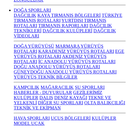
DOĞA SPORLARI
DAĞCILIK
KAYA TIRMANIŞ BÖLGELERİ
TÜRKİYE
TIRMANIŞ ROTALARI
YURTDIŞI TIRMANIŞ
ROTALARI
TIRMANIŞ RAPORLARI
DAĞCILIK
TEKNİKLERİ
DAĞCILIK KULÜPLERİ
DAĞCILIK
VİDEOLARI
DOĞA YÜRÜYÜŞÜ
MARMARA YÜRÜYÜŞ
ROTALARI
KARADENİZ YÜRÜYÜŞ ROTALARI
EGE
YÜRÜYÜŞ ROTALARI
AKDENİZ YÜRÜYÜŞ
ROTALARI
İÇ ANADOLU YÜRÜYÜŞ ROTALARI
DOĞU ANADOLU YÜRÜYÜŞ ROTALARI
GÜNEYDOĞU ANADOLU YÜRÜYÜŞ ROTALARI
YÜRÜYÜŞ TEKNİK BİLGİLER
KAMPÇILIK
MAĞARACILIK
SU SPORLARI
HABERLER - DUYURULAR
GEZİLERİMİZ
KULÜPLER
DALIŞ
DENİZ KAYAĞI
TEKNE VE
YELKENLİ
DİĞER SU SPORLARI
OLTA BALIKÇILIĞI
TEKNİK VE EKİPMAN
HAVA SPORLARI
UÇUŞ BÖLGELERİ
KULÜPLER
MODEL UÇAK