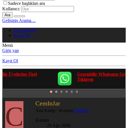
Sadece başlıkları ara
Kullanıcı:
Ara
Gelişmiş Arama…
Son Aktivite
Kayıt Ol
Menü
Giriş yap
Kayıt Ol
Gezenbilir Whatsapp Grupları'na Katılmak İçin
Tıklayın
CemInJar
C
Ana Kamp
·
Konum
Istanbul
Katılım
29 Ağu 2006