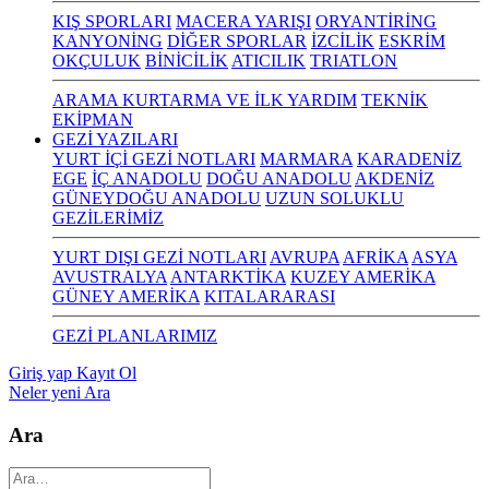
KIŞ SPORLARI
MACERA YARIŞI
ORYANTİRİNG
KANYONİNG
DİĞER SPORLAR
İZCİLİK
ESKRİM
OKÇULUK
BİNİCİLİK
ATICILIK
TRIATLON
ARAMA KURTARMA VE İLK YARDIM
TEKNİK
EKİPMAN
GEZİ YAZILARI
YURT İÇİ GEZİ NOTLARI
MARMARA
KARADENİZ
EGE
İÇ ANADOLU
DOĞU ANADOLU
AKDENİZ
GÜNEYDOĞU ANADOLU
UZUN SOLUKLU
GEZİLERİMİZ
YURT DIŞI GEZİ NOTLARI
AVRUPA
AFRİKA
ASYA
AVUSTRALYA
ANTARKTİKA
KUZEY AMERİKA
GÜNEY AMERİKA
KITALARARASI
GEZİ PLANLARIMIZ
Giriş yap
Kayıt Ol
Neler yeni
Ara
Ara