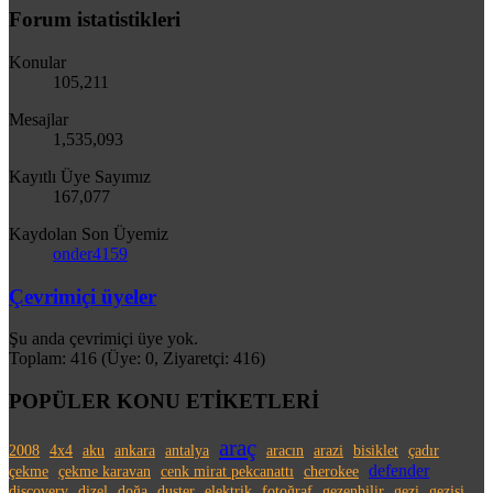
Forum istatistikleri
Konular
105,211
Mesajlar
1,535,093
Kayıtlı Üye Sayımız
167,077
Kaydolan Son Üyemiz
onder4159
Çevrimiçi üyeler
Şu anda çevrimiçi üye yok.
Toplam: 416 (Üye: 0, Ziyaretçi: 416)
POPÜLER KONU ETİKETLERİ
araç
2008
4x4
aku
ankara
antalya
aracın
arazi
bisiklet
çadır
defender
çekme
çekme karavan
cenk mirat pekcanattı
cherokee
discovery
dizel
doğa
duster
elektrik
fotoğraf
gezenbilir
gezi
gezisi