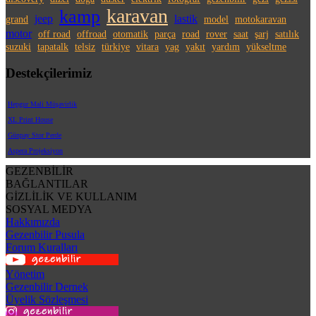
karavan
kamp
jeep
lastik
grand
model
motokaravan
motor
off road
offroad
otomatik
parça
road
rover
saat
şarj
satılık
suzuki
tapatalk
telsiz
türkiye
vitara
yag
yakıt
yardım
yükseltme
Destekçilerimiz
Hepgur Mali Müşavirlik
XL Print House
Günpay Stor Perde
Aspera Projeksiyon
GEZENBİLİR
BAĞLANTILAR
GİZLİLİK VE KULLANIM
SOSYAL MEDYA
Hakkımızda
Gezenbilir Pusula
Forum Kuralları
Yönetim
Gezenbilir Dernek
Üyelik Sözleşmesi