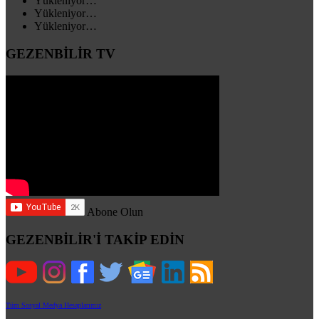
Yükleniyor…
Yükleniyor…
Yükleniyor…
GEZENBİLİR TV
Abone Olun
GEZENBİLİR'İ TAKİP EDİN
Tüm Sosyal Medya Hesaplarımız