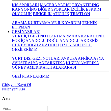
KIŞ SPORLARI
MACERA YARIŞI
ORYANTİRİNG
KANYONİNG
DİĞER SPORLAR
İZCİLİK
ESKRİM
OKÇULUK
BİNİCİLİK
ATICILIK
TRIATLON
ARAMA KURTARMA VE İLK YARDIM
TEKNİK
EKİPMAN
GEZİ YAZILARI
YURT İÇİ GEZİ NOTLARI
MARMARA
KARADENİZ
EGE
İÇ ANADOLU
DOĞU ANADOLU
AKDENİZ
GÜNEYDOĞU ANADOLU
UZUN SOLUKLU
GEZİLERİMİZ
YURT DIŞI GEZİ NOTLARI
AVRUPA
AFRİKA
ASYA
AVUSTRALYA
ANTARKTİKA
KUZEY AMERİKA
GÜNEY AMERİKA
KITALARARASI
GEZİ PLANLARIMIZ
Giriş yap
Kayıt Ol
Neler yeni
Ara
Ara