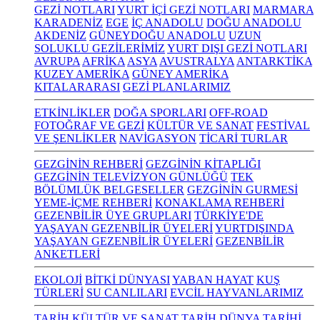
GEZİ NOTLARI
YURT İÇİ GEZİ NOTLARI
MARMARA
KARADENİZ
EGE
İÇ ANADOLU
DOĞU ANADOLU
AKDENİZ
GÜNEYDOĞU ANADOLU
UZUN
SOLUKLU GEZİLERİMİZ
YURT DIŞI GEZİ NOTLARI
AVRUPA
AFRİKA
ASYA
AVUSTRALYA
ANTARKTİKA
KUZEY AMERİKA
GÜNEY AMERİKA
KITALARARASI
GEZİ PLANLARIMIZ
ETKİNLİKLER
DOĞA SPORLARI
OFF-ROAD
FOTOĞRAF VE GEZİ
KÜLTÜR VE SANAT
FESTİVAL
VE ŞENLİKLER
NAVİGASYON
TİCARİ TURLAR
GEZGİNİN REHBERİ
GEZGİNİN KİTAPLIĞI
GEZGİNİN TELEVİZYON GÜNLÜĞÜ
TEK
BÖLÜMLÜK BELGESELLER
GEZGİNİN GURMESİ
YEME-İÇME REHBERİ
KONAKLAMA REHBERİ
GEZENBİLİR ÜYE GRUPLARI
TÜRKİYE'DE
YAŞAYAN GEZENBİLİR ÜYELERİ
YURTDIŞINDA
YAŞAYAN GEZENBİLİR ÜYELERİ
GEZENBİLİR
ANKETLERİ
EKOLOJİ
BİTKİ DÜNYASI
YABAN HAYAT
KUŞ
TÜRLERİ
SU CANLILARI
EVCİL HAYVANLARIMIZ
TARİH KÜLTÜR VE SANAT
TARİH
DÜNYA TARİHİ