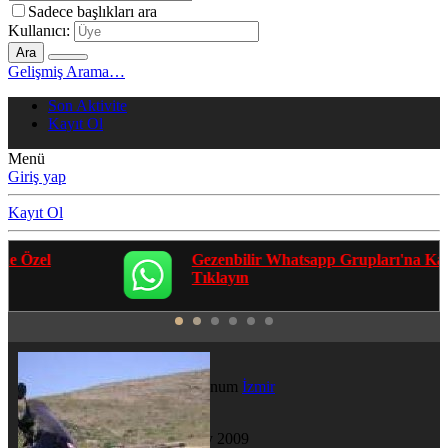
Sadece başlıkları ara
Kullanıcı:
Ara
Gelişmiş Arama…
Son Aktivite
Kayıt Ol
Menü
Giriş yap
Kayıt Ol
Gezenbilir Whatsapp Grupları'na Katılmak İçin
Tıklayın
gezent-i
Kamp II
·
Konum
İzmir
Katılım
15 May 2009