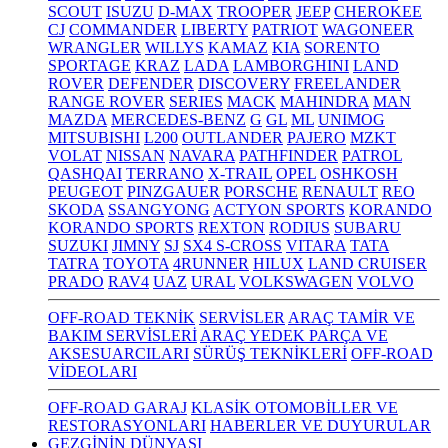
SCOUT
ISUZU
D-MAX
TROOPER
JEEP
CHEROKEE
CJ
COMMANDER
LIBERTY
PATRIOT
WAGONEER
WRANGLER
WILLYS
KAMAZ
KIA
SORENTO
SPORTAGE
KRAZ
LADA
LAMBORGHINI
LAND
ROVER
DEFENDER
DISCOVERY
FREELANDER
RANGE ROVER
SERIES
MACK
MAHINDRA
MAN
MAZDA
MERCEDES-BENZ
G
GL
ML
UNIMOG
MITSUBISHI
L200
OUTLANDER
PAJERO
MZKT
VOLAT
NISSAN
NAVARA
PATHFINDER
PATROL
QASHQAI
TERRANO
X-TRAIL
OPEL
OSHKOSH
PEUGEOT
PINZGAUER
PORSCHE
RENAULT
REO
SKODA
SSANGYONG
ACTYON SPORTS
KORANDO
KORANDO SPORTS
REXTON
RODIUS
SUBARU
SUZUKI
JIMNY
SJ
SX4 S-CROSS
VITARA
TATA
TATRA
TOYOTA
4RUNNER
HILUX
LAND CRUISER
PRADO
RAV4
UAZ
URAL
VOLKSWAGEN
VOLVO
OFF-ROAD TEKNİK
SERVİSLER
ARAÇ TAMİR VE
BAKIM SERVİSLERİ
ARAÇ YEDEK PARÇA VE
AKSESUARCILARI
SÜRÜŞ TEKNİKLERİ
OFF-ROAD
VİDEOLARI
OFF-ROAD GARAJ
KLASİK OTOMOBİLLER VE
RESTORASYONLARI
HABERLER VE DUYURULAR
GEZGİNİN DÜNYASI