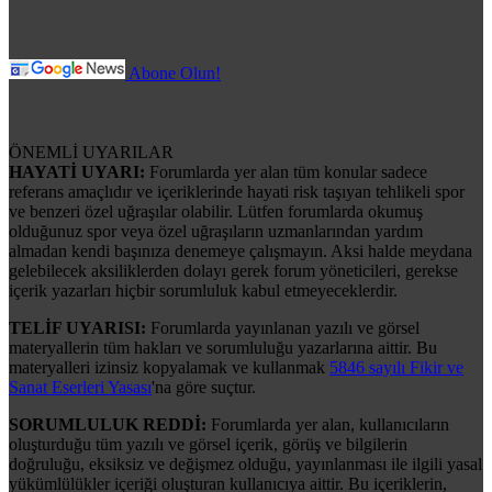
Abone Olun!
ÖNEMLİ UYARILAR
HAYATİ UYARI:
Forumlarda yer alan tüm konular sadece
referans amaçlıdır ve içeriklerinde hayati risk taşıyan tehlikeli spor
ve benzeri özel uğraşılar olabilir. Lütfen forumlarda okumuş
olduğunuz spor veya özel uğraşıların uzmanlarından yardım
almadan kendi başınıza denemeye çalışmayın. Aksi halde meydana
gelebilecek aksiliklerden dolayı gerek forum yöneticileri, gerekse
içerik yazarları hiçbir sorumluluk kabul etmeyeceklerdir.
TELİF UYARISI:
Forumlarda yayınlanan yazılı ve görsel
materyallerin tüm hakları ve sorumluluğu yazarlarına aittir. Bu
materyalleri izinsiz kopyalamak ve kullanmak
5846 sayılı Fikir ve
Sanat Eserleri Yasası
'na göre suçtur.
SORUMLULUK REDDİ:
Forumlarda yer alan, kullanıcıların
oluşturduğu tüm yazılı ve görsel içerik, görüş ve bilgilerin
doğruluğu, eksiksiz ve değişmez olduğu, yayınlanması ile ilgili yasal
yükümlülükler içeriği oluşturan kullanıcıya aittir. Bu içeriklerin,