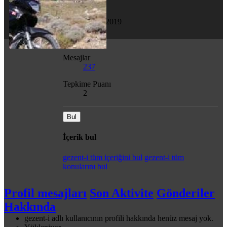
Son görülme
3 Tem 2019
Mesajlar
237
Tepkime Puanı
2
Bul
İçerik bul
gezent-i tüm içeriğini bul
gezent-i tüm
konularını bul
Profil mesajları
Son Aktivite
Gönderiler
Hakkında
gezent-i adlı kullanıcının profili hakkında henüz mesaj yok.