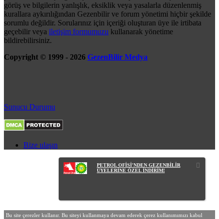
görüş ve bilgilerin yanlışlık, eksiklik veya yasalarla düzenlenmiş
kurallara aykırılığından Gezenbilir ve forum yönetimi hiçbir şekilde
sorumlu değildir. Sorularınız için içeriği oluşturan üye ile irtibata
geçebilir veya
iletişim formumuzu
kullanarak yönetime
bildirebilirsiniz.
Copyright © 1999 - 2026
GezenBilir Medya
Sunucu Durumu
Bize ulaşın
PETROL OFİSİ'NDEN GEZENBİLİR
ÜYELERİNE ÖZEL İNDİRİM!
Bu site çerezler kullanır. Bu siteyi kullanmaya devam ederek çerez kullanımımızı kabul