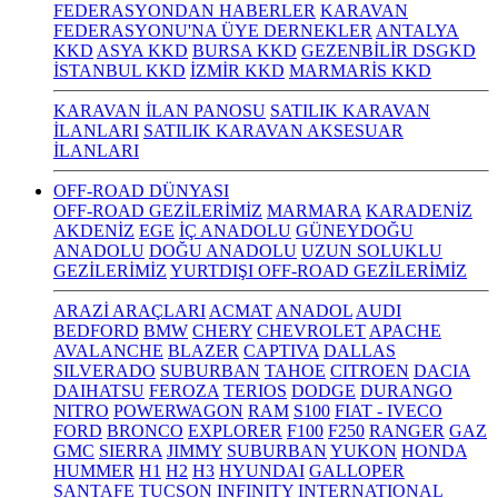
FEDERASYONDAN HABERLER
KARAVAN
FEDERASYONU'NA ÜYE DERNEKLER
ANTALYA
KKD
ASYA KKD
BURSA KKD
GEZENBİLİR DSGKD
İSTANBUL KKD
İZMİR KKD
MARMARİS KKD
KARAVAN İLAN PANOSU
SATILIK KARAVAN
İLANLARI
SATILIK KARAVAN AKSESUAR
İLANLARI
OFF-ROAD DÜNYASI
OFF-ROAD GEZİLERİMİZ
MARMARA
KARADENİZ
AKDENİZ
EGE
İÇ ANADOLU
GÜNEYDOĞU
ANADOLU
DOĞU ANADOLU
UZUN SOLUKLU
GEZİLERİMİZ
YURTDIŞI OFF-ROAD GEZİLERİMİZ
ARAZİ ARAÇLARI
ACMAT
ANADOL
AUDI
BEDFORD
BMW
CHERY
CHEVROLET
APACHE
AVALANCHE
BLAZER
CAPTIVA
DALLAS
SILVERADO
SUBURBAN
TAHOE
CITROEN
DACIA
DAIHATSU
FEROZA
TERIOS
DODGE
DURANGO
NITRO
POWERWAGON
RAM
S100
FIAT - IVECO
FORD
BRONCO
EXPLORER
F100
F250
RANGER
GAZ
GMC
SIERRA
JIMMY
SUBURBAN
YUKON
HONDA
HUMMER
H1
H2
H3
HYUNDAI
GALLOPER
SANTAFE
TUCSON
INFINITY
INTERNATIONAL