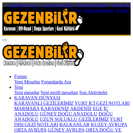
GEZENBİLİR PUSULA
|
GEZENBİLİR PORTAL
|
GEZENBİLİR DERNEK
|
GEZENBİLİR
MEDYA
|
SOSYAL MEDYA HESAPLARIMIZ
|
FORUM KURALLARI
|
İLETİŞİM
Forum
Yeni Mesajlar
Forumlarda Ara
Yeni
Yeni mesajlar
Yeni profil mesajları
Son Aktiviteler
KARAVAN DÜNYASI
KARAVANLI GEZİLERİMİZ
YURT İÇİ GEZİ NOTLARI
MARMARA
KARADENİZ
AKDENİZ
EGE
İÇ
ANADOLU
GÜNEY DOĞU ANADOLU
DOĞU
ANADOLU
UZUN SOLUKLU GEZİLERİMİZ
YURT
DIŞI GEZİ NOTLARI
BALKANLAR
KUZEY AVRUPA
ORTA AVRUPA
GÜNEY AVRUPA
ORTA DOĞU VE