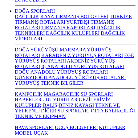
DOĞA SPORLARI
DAĞCILIK
KAYA TIRMANIŞ BÖLGELERİ
TÜRKİYE
TIRMANIŞ ROTALARI
YURTDIŞI TIRMANIŞ
ROTALARI
TIRMANIŞ RAPORLARI
DAĞCILIK
TEKNİKLERİ
DAĞCILIK KULÜPLERİ
DAĞCILIK
VİDEOLARI
DOĞA YÜRÜYÜŞÜ
MARMARA YÜRÜYÜŞ
ROTALARI
KARADENİZ YÜRÜYÜŞ ROTALARI
EGE
YÜRÜYÜŞ ROTALARI
AKDENİZ YÜRÜYÜŞ
ROTALARI
İÇ ANADOLU YÜRÜYÜŞ ROTALARI
DOĞU ANADOLU YÜRÜYÜŞ ROTALARI
GÜNEYDOĞU ANADOLU YÜRÜYÜŞ ROTALARI
YÜRÜYÜŞ TEKNİK BİLGİLER
KAMPÇILIK
MAĞARACILIK
SU SPORLARI
HABERLER - DUYURULAR
GEZİLERİMİZ
KULÜPLER
DALIŞ
DENİZ KAYAĞI
TEKNE VE
YELKENLİ
DİĞER SU SPORLARI
OLTA BALIKÇILIĞI
TEKNİK VE EKİPMAN
HAVA SPORLARI
UÇUŞ BÖLGELERİ
KULÜPLER
MODEL UÇAK