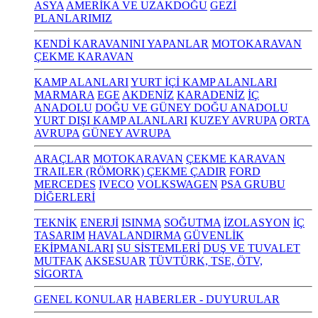
ASYA
AMERİKA VE UZAKDOĞU
GEZİ
PLANLARIMIZ
KENDİ KARAVANINI YAPANLAR
MOTOKARAVAN
ÇEKME KARAVAN
KAMP ALANLARI
YURT İÇİ KAMP ALANLARI
MARMARA
EGE
AKDENİZ
KARADENİZ
İÇ
ANADOLU
DOĞU VE GÜNEY DOĞU ANADOLU
YURT DIŞI KAMP ALANLARI
KUZEY AVRUPA
ORTA
AVRUPA
GÜNEY AVRUPA
ARAÇLAR
MOTOKARAVAN
ÇEKME KARAVAN
TRAILER (RÖMORK) ÇEKME ÇADIR
FORD
MERCEDES
IVECO
VOLKSWAGEN
PSA GRUBU
DİĞERLERİ
TEKNİK
ENERJİ
ISINMA
SOĞUTMA
İZOLASYON
İÇ
TASARIM
HAVALANDIRMA
GÜVENLİK
EKİPMANLARI
SU SİSTEMLERİ
DUŞ VE TUVALET
MUTFAK
AKSESUAR
TÜVTÜRK, TSE, ÖTV,
SİGORTA
GENEL KONULAR
HABERLER - DUYURULAR