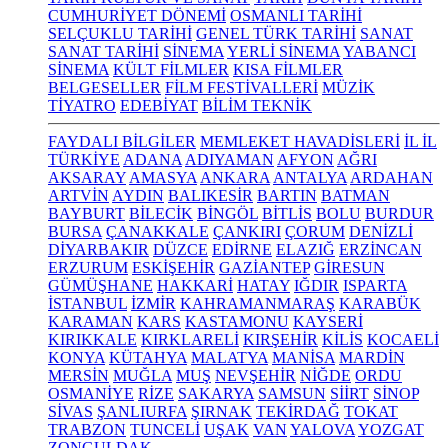
CUMHURİYET DÖNEMİ
OSMANLI TARİHİ
SELÇUKLU TARİHİ
GENEL TÜRK TARİHİ
SANAT
SANAT TARİHİ
SİNEMA
YERLİ SİNEMA
YABANCI
SİNEMA
KÜLT FİLMLER
KISA FİLMLER
BELGESELLER
FİLM FESTİVALLERİ
MÜZİK
TİYATRO
EDEBİYAT
BİLİM TEKNİK
FAYDALI BİLGİLER
MEMLEKET HAVADİSLERİ
İL İL
TÜRKİYE
ADANA
ADIYAMAN
AFYON
AĞRI
AKSARAY
AMASYA
ANKARA
ANTALYA
ARDAHAN
ARTVİN
AYDIN
BALIKESİR
BARTIN
BATMAN
BAYBURT
BİLECİK
BİNGÖL
BİTLİS
BOLU
BURDUR
BURSA
ÇANAKKALE
ÇANKIRI
ÇORUM
DENİZLİ
DİYARBAKIR
DÜZCE
EDİRNE
ELAZIĞ
ERZİNCAN
ERZURUM
ESKİŞEHİR
GAZİANTEP
GİRESUN
GÜMÜŞHANE
HAKKARİ
HATAY
IĞDIR
ISPARTA
İSTANBUL
İZMİR
KAHRAMANMARAŞ
KARABÜK
KARAMAN
KARS
KASTAMONU
KAYSERİ
KIRIKKALE
KIRKLARELİ
KIRŞEHİR
KİLİS
KOCAELİ
KONYA
KÜTAHYA
MALATYA
MANİSA
MARDİN
MERSİN
MUĞLA
MUŞ
NEVŞEHİR
NİĞDE
ORDU
OSMANİYE
RİZE
SAKARYA
SAMSUN
SİİRT
SİNOP
SİVAS
ŞANLIURFA
ŞIRNAK
TEKİRDAĞ
TOKAT
TRABZON
TUNCELİ
UŞAK
VAN
YALOVA
YOZGAT
ZONGULDAK