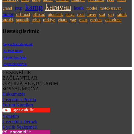
karavan
kamp
jeep
lastik
grand
model
motokaravan
motor
off road
offroad
otomatik
parça
road
rover
saat
şarj
satılık
suzuki
tapatalk
telsiz
türkiye
vitara
yag
yakıt
yardım
yükseltme
Destekçilerimiz
Hepgur Mali Müşavirlik
XL Print House
Günpay Stor Perde
Aspera Projeksiyon
GEZENBİLİR
BAĞLANTILAR
GİZLİLİK VE KULLANIM
SOSYAL MEDYA
Hakkımızda
Gezenbilir Pusula
Forum Kuralları
Yönetim
Gezenbilir Dernek
Üyelik Sözleşmesi