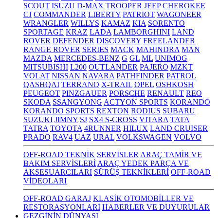
SCOUT
ISUZU
D-MAX
TROOPER
JEEP
CHEROKEE
CJ
COMMANDER
LIBERTY
PATRIOT
WAGONEER
WRANGLER
WILLYS
KAMAZ
KIA
SORENTO
SPORTAGE
KRAZ
LADA
LAMBORGHINI
LAND
ROVER
DEFENDER
DISCOVERY
FREELANDER
RANGE ROVER
SERIES
MACK
MAHINDRA
MAN
MAZDA
MERCEDES-BENZ
G
GL
ML
UNIMOG
MITSUBISHI
L200
OUTLANDER
PAJERO
MZKT
VOLAT
NISSAN
NAVARA
PATHFINDER
PATROL
QASHQAI
TERRANO
X-TRAIL
OPEL
OSHKOSH
PEUGEOT
PINZGAUER
PORSCHE
RENAULT
REO
SKODA
SSANGYONG
ACTYON SPORTS
KORANDO
KORANDO SPORTS
REXTON
RODIUS
SUBARU
SUZUKI
JIMNY
SJ
SX4 S-CROSS
VITARA
TATA
TATRA
TOYOTA
4RUNNER
HILUX
LAND CRUISER
PRADO
RAV4
UAZ
URAL
VOLKSWAGEN
VOLVO
OFF-ROAD TEKNİK
SERVİSLER
ARAÇ TAMİR VE
BAKIM SERVİSLERİ
ARAÇ YEDEK PARÇA VE
AKSESUARCILARI
SÜRÜŞ TEKNİKLERİ
OFF-ROAD
VİDEOLARI
OFF-ROAD GARAJ
KLASİK OTOMOBİLLER VE
RESTORASYONLARI
HABERLER VE DUYURULAR
GEZGİNİN DÜNYASI