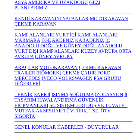
ASYA
AMERİKA VE UZAKDOĞU
GEZİ
PLANLARIMIZ
KENDİ KARAVANINI YAPANLAR
MOTOKARAVAN
ÇEKME KARAVAN
KAMP ALANLARI
YURT İÇİ KAMP ALANLARI
MARMARA
EGE
AKDENİZ
KARADENİZ
İÇ
ANADOLU
DOĞU VE GÜNEY DOĞU ANADOLU
YURT DIŞI KAMP ALANLARI
KUZEY AVRUPA
ORTA
AVRUPA
GÜNEY AVRUPA
ARAÇLAR
MOTOKARAVAN
ÇEKME KARAVAN
TRAILER (RÖMORK) ÇEKME ÇADIR
FORD
MERCEDES
IVECO
VOLKSWAGEN
PSA GRUBU
DİĞERLERİ
TEKNİK
ENERJİ
ISINMA
SOĞUTMA
İZOLASYON
İÇ
TASARIM
HAVALANDIRMA
GÜVENLİK
EKİPMANLARI
SU SİSTEMLERİ
DUŞ VE TUVALET
MUTFAK
AKSESUAR
TÜVTÜRK, TSE, ÖTV,
SİGORTA
GENEL KONULAR
HABERLER - DUYURULAR