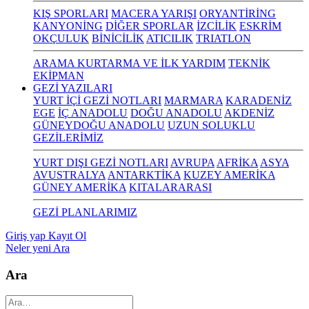
KIŞ SPORLARI
MACERA YARIŞI
ORYANTİRİNG
KANYONİNG
DİĞER SPORLAR
İZCİLİK
ESKRİM
OKÇULUK
BİNİCİLİK
ATICILIK
TRIATLON
ARAMA KURTARMA VE İLK YARDIM
TEKNİK
EKİPMAN
GEZİ YAZILARI
YURT İÇİ GEZİ NOTLARI
MARMARA
KARADENİZ
EGE
İÇ ANADOLU
DOĞU ANADOLU
AKDENİZ
GÜNEYDOĞU ANADOLU
UZUN SOLUKLU
GEZİLERİMİZ
YURT DIŞI GEZİ NOTLARI
AVRUPA
AFRİKA
ASYA
AVUSTRALYA
ANTARKTİKA
KUZEY AMERİKA
GÜNEY AMERİKA
KITALARARASI
GEZİ PLANLARIMIZ
Giriş yap
Kayıt Ol
Neler yeni
Ara
Ara