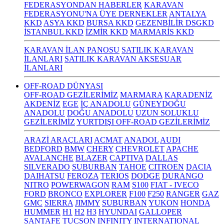
FEDERASYONDAN HABERLER
KARAVAN
FEDERASYONU'NA ÜYE DERNEKLER
ANTALYA
KKD
ASYA KKD
BURSA KKD
GEZENBİLİR DSGKD
İSTANBUL KKD
İZMİR KKD
MARMARİS KKD
KARAVAN İLAN PANOSU
SATILIK KARAVAN
İLANLARI
SATILIK KARAVAN AKSESUAR
İLANLARI
OFF-ROAD DÜNYASI
OFF-ROAD GEZİLERİMİZ
MARMARA
KARADENİZ
AKDENİZ
EGE
İÇ ANADOLU
GÜNEYDOĞU
ANADOLU
DOĞU ANADOLU
UZUN SOLUKLU
GEZİLERİMİZ
YURTDIŞI OFF-ROAD GEZİLERİMİZ
ARAZİ ARAÇLARI
ACMAT
ANADOL
AUDI
BEDFORD
BMW
CHERY
CHEVROLET
APACHE
AVALANCHE
BLAZER
CAPTIVA
DALLAS
SILVERADO
SUBURBAN
TAHOE
CITROEN
DACIA
DAIHATSU
FEROZA
TERIOS
DODGE
DURANGO
NITRO
POWERWAGON
RAM
S100
FIAT - IVECO
FORD
BRONCO
EXPLORER
F100
F250
RANGER
GAZ
GMC
SIERRA
JIMMY
SUBURBAN
YUKON
HONDA
HUMMER
H1
H2
H3
HYUNDAI
GALLOPER
SANTAFE
TUCSON
INFINITY
INTERNATIONAL