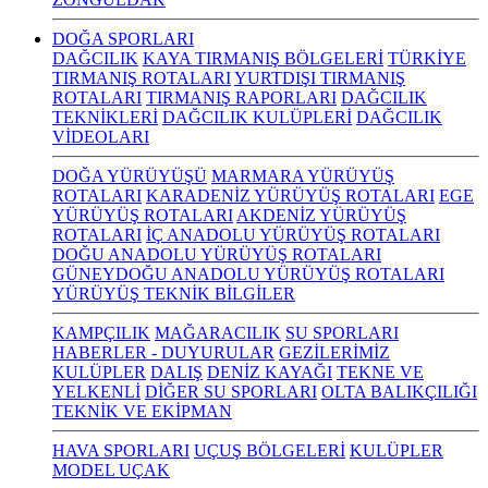
DOĞA SPORLARI
DAĞCILIK
KAYA TIRMANIŞ BÖLGELERİ
TÜRKİYE
TIRMANIŞ ROTALARI
YURTDIŞI TIRMANIŞ
ROTALARI
TIRMANIŞ RAPORLARI
DAĞCILIK
TEKNİKLERİ
DAĞCILIK KULÜPLERİ
DAĞCILIK
VİDEOLARI
DOĞA YÜRÜYÜŞÜ
MARMARA YÜRÜYÜŞ
ROTALARI
KARADENİZ YÜRÜYÜŞ ROTALARI
EGE
YÜRÜYÜŞ ROTALARI
AKDENİZ YÜRÜYÜŞ
ROTALARI
İÇ ANADOLU YÜRÜYÜŞ ROTALARI
DOĞU ANADOLU YÜRÜYÜŞ ROTALARI
GÜNEYDOĞU ANADOLU YÜRÜYÜŞ ROTALARI
YÜRÜYÜŞ TEKNİK BİLGİLER
KAMPÇILIK
MAĞARACILIK
SU SPORLARI
HABERLER - DUYURULAR
GEZİLERİMİZ
KULÜPLER
DALIŞ
DENİZ KAYAĞI
TEKNE VE
YELKENLİ
DİĞER SU SPORLARI
OLTA BALIKÇILIĞI
TEKNİK VE EKİPMAN
HAVA SPORLARI
UÇUŞ BÖLGELERİ
KULÜPLER
MODEL UÇAK