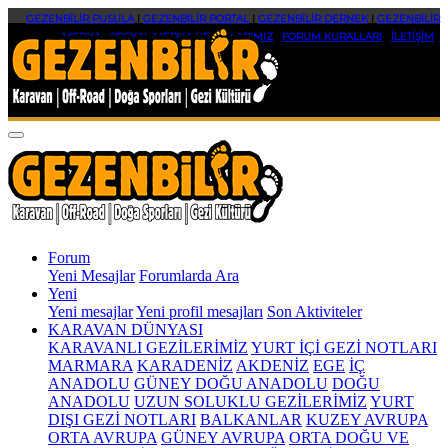
GEZENBİLİR PUSULA
|
GEZENBİLİR PORTAL
|
GEZENBİLİR DERNEK
|
GEZENBİLİR
MEDYA
|
SOSYAL MEDYA HESAPLARIMIZ
|
FORUM KURALLARI
|
İLETİŞİM
Forum
Yeni Mesajlar
Forumlarda Ara
Yeni
Yeni mesajlar
Yeni profil mesajları
Son Aktiviteler
KARAVAN DÜNYASI
KARAVANLI GEZİLERİMİZ
YURT İÇİ GEZİ NOTLARI
MARMARA
KARADENİZ
AKDENİZ
EGE
İÇ
ANADOLU
GÜNEY DOĞU ANADOLU
DOĞU
ANADOLU
UZUN SOLUKLU GEZİLERİMİZ
YURT
DIŞI GEZİ NOTLARI
BALKANLAR
KUZEY AVRUPA
ORTA AVRUPA
GÜNEY AVRUPA
ORTA DOĞU VE