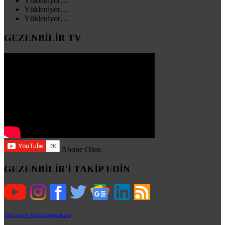
Yükleniyor…
Yükleniyor…
Yükleniyor…
GEZENBİLİR TV
Abone Olun
GEZENBİLİR'İ TAKİP EDİN
Tüm Sosyal Medya Hesaplarımız