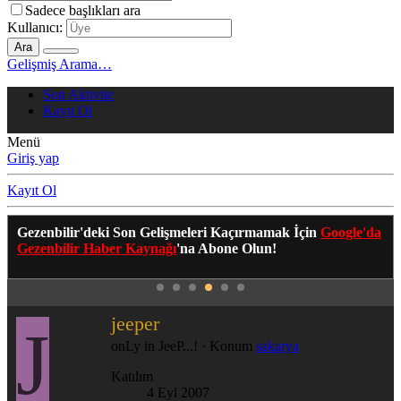
Sadece başlıkları ara
Kullanıcı:
Ara
Gelişmiş Arama…
Son Aktivite
Kayıt Ol
Menü
Giriş yap
Kayıt Ol
Gezenbilir'deki Son Gelişmeleri Kaçırmamak İçin
Google'da
Gezenbilir Haber Kaynağı
'na Abone Olun!
jeeper
J
onLy in JeeP...!
·
Konum
sakarya
Katılım
4 Eyl 2007