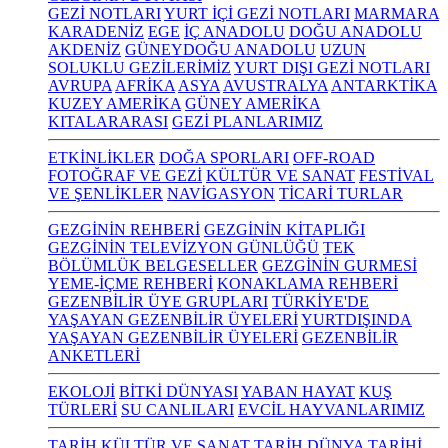
GEZİ NOTLARI
YURT İÇİ GEZİ NOTLARI
MARMARA
KARADENİZ
EGE
İÇ ANADOLU
DOĞU ANADOLU
AKDENİZ
GÜNEYDOĞU ANADOLU
UZUN
SOLUKLU GEZİLERİMİZ
YURT DIŞI GEZİ NOTLARI
AVRUPA
AFRİKA
ASYA
AVUSTRALYA
ANTARKTİKA
KUZEY AMERİKA
GÜNEY AMERİKA
KITALARARASI
GEZİ PLANLARIMIZ
ETKİNLİKLER
DOĞA SPORLARI
OFF-ROAD
FOTOĞRAF VE GEZİ
KÜLTÜR VE SANAT
FESTİVAL
VE ŞENLİKLER
NAVİGASYON
TİCARİ TURLAR
GEZGİNİN REHBERİ
GEZGİNİN KİTAPLIĞI
GEZGİNİN TELEVİZYON GÜNLÜĞÜ
TEK
BÖLÜMLÜK BELGESELLER
GEZGİNİN GURMESİ
YEME-İÇME REHBERİ
KONAKLAMA REHBERİ
GEZENBİLİR ÜYE GRUPLARI
TÜRKİYE'DE
YAŞAYAN GEZENBİLİR ÜYELERİ
YURTDIŞINDA
YAŞAYAN GEZENBİLİR ÜYELERİ
GEZENBİLİR
ANKETLERİ
EKOLOJİ
BİTKİ DÜNYASI
YABAN HAYAT
KUŞ
TÜRLERİ
SU CANLILARI
EVCİL HAYVANLARIMIZ
TARİH KÜLTÜR VE SANAT
TARİH
DÜNYA TARİHİ