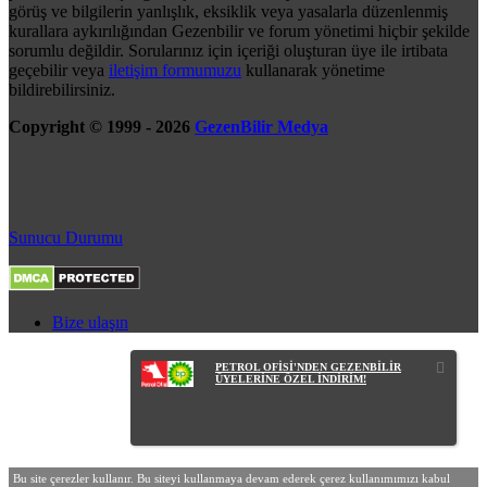
görüş ve bilgilerin yanlışlık, eksiklik veya yasalarla düzenlenmiş
kurallara aykırılığından Gezenbilir ve forum yönetimi hiçbir şekilde
sorumlu değildir. Sorularınız için içeriği oluşturan üye ile irtibata
geçebilir veya
iletişim formumuzu
kullanarak yönetime
bildirebilirsiniz.
Copyright © 1999 - 2026
GezenBilir Medya
Sunucu Durumu
Bize ulaşın
PETROL OFİSİ'NDEN GEZENBİLİR
ÜYELERİNE ÖZEL İNDİRİM!
Bu site çerezler kullanır. Bu siteyi kullanmaya devam ederek çerez kullanımımızı kabul