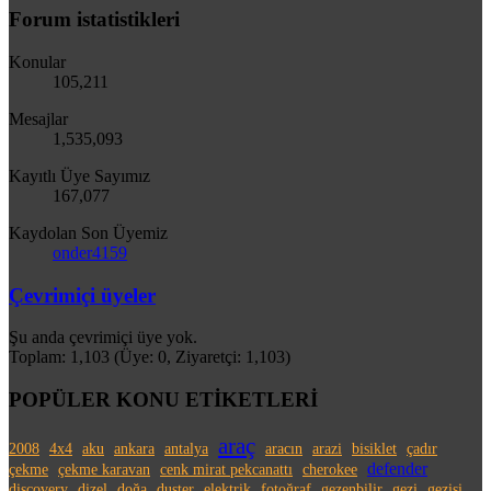
Forum istatistikleri
Konular
105,211
Mesajlar
1,535,093
Kayıtlı Üye Sayımız
167,077
Kaydolan Son Üyemiz
onder4159
Çevrimiçi üyeler
Şu anda çevrimiçi üye yok.
Toplam: 1,103 (Üye: 0, Ziyaretçi: 1,103)
POPÜLER KONU ETİKETLERİ
araç
2008
4x4
aku
ankara
antalya
aracın
arazi
bisiklet
çadır
defender
çekme
çekme karavan
cenk mirat pekcanattı
cherokee
discovery
dizel
doğa
duster
elektrik
fotoğraf
gezenbilir
gezi
gezisi