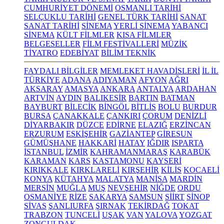
CUMHURİYET DÖNEMİ
OSMANLI TARİHİ
SELÇUKLU TARİHİ
GENEL TÜRK TARİHİ
SANAT
SANAT TARİHİ
SİNEMA
YERLİ SİNEMA
YABANCI
SİNEMA
KÜLT FİLMLER
KISA FİLMLER
BELGESELLER
FİLM FESTİVALLERİ
MÜZİK
TİYATRO
EDEBİYAT
BİLİM TEKNİK
FAYDALI BİLGİLER
MEMLEKET HAVADİSLERİ
İL İL
TÜRKİYE
ADANA
ADIYAMAN
AFYON
AĞRI
AKSARAY
AMASYA
ANKARA
ANTALYA
ARDAHAN
ARTVİN
AYDIN
BALIKESİR
BARTIN
BATMAN
BAYBURT
BİLECİK
BİNGÖL
BİTLİS
BOLU
BURDUR
BURSA
ÇANAKKALE
ÇANKIRI
ÇORUM
DENİZLİ
DİYARBAKIR
DÜZCE
EDİRNE
ELAZIĞ
ERZİNCAN
ERZURUM
ESKİŞEHİR
GAZİANTEP
GİRESUN
GÜMÜŞHANE
HAKKARİ
HATAY
IĞDIR
ISPARTA
İSTANBUL
İZMİR
KAHRAMANMARAŞ
KARABÜK
KARAMAN
KARS
KASTAMONU
KAYSERİ
KIRIKKALE
KIRKLARELİ
KIRŞEHİR
KİLİS
KOCAELİ
KONYA
KÜTAHYA
MALATYA
MANİSA
MARDİN
MERSİN
MUĞLA
MUŞ
NEVŞEHİR
NİĞDE
ORDU
OSMANİYE
RİZE
SAKARYA
SAMSUN
SİİRT
SİNOP
SİVAS
ŞANLIURFA
ŞIRNAK
TEKİRDAĞ
TOKAT
TRABZON
TUNCELİ
UŞAK
VAN
YALOVA
YOZGAT
ZONGULDAK