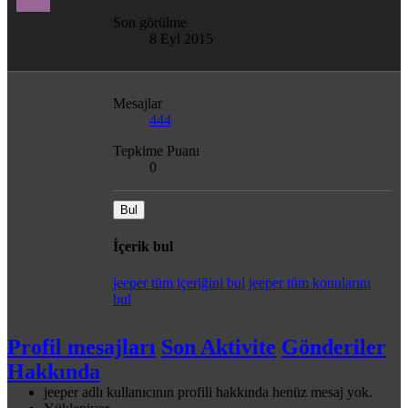
Son görülme
8 Eyl 2015
Mesajlar
444
Tepkime Puanı
0
Bul
İçerik bul
jeeper tüm içeriğini bul
jeeper tüm konularını
bul
Profil mesajları
Son Aktivite
Gönderiler
Hakkında
jeeper adlı kullanıcının profili hakkında henüz mesaj yok.