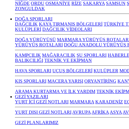
NİĞDE
ORDU
OSMANİYE
RİZE
SAKARYA
SAMSUN
S
ZONGULDAK
DOĞA SPORLARI
DAĞCILIK
KAYA TIRMANIŞ BÖLGELERİ
TÜRKİYE T
KULÜPLERİ
DAĞCILIK VİDEOLARI
DOĞA YÜRÜYÜŞÜ
MARMARA YÜRÜYÜŞ ROTALAR
YÜRÜYÜŞ ROTALARI
DOĞU ANADOLU YÜRÜYÜŞ 
KAMPÇILIK
MAĞARACILIK
SU SPORLARI
HABERLE
BALIKÇILIĞI
TEKNİK VE EKİPMAN
HAVA SPORLARI
UÇUŞ BÖLGELERİ
KULÜPLER
MOD
KIŞ SPORLARI
MACERA YARIŞI
ORYANTİRİNG
KAN
ARAMA KURTARMA VE İLK YARDIM
TEKNİK EKİP
GEZİ YAZILARI
YURT İÇİ GEZİ NOTLARI
MARMARA
KARADENİZ
E
YURT DIŞI GEZİ NOTLARI
AVRUPA
AFRİKA
ASYA
AV
GEZİ PLANLARIMIZ