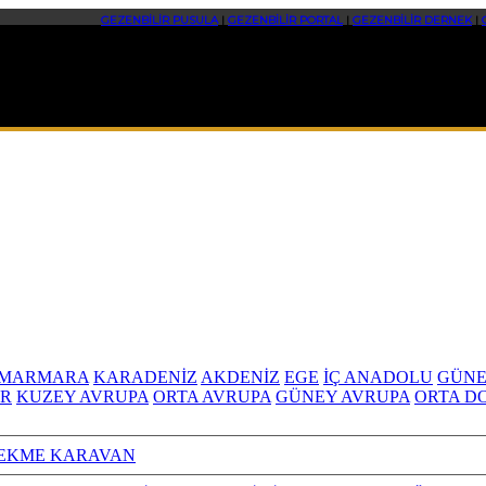
GEZENBİLİR PUSULA
|
GEZENBİLİR PORTAL
|
GEZENBİLİR DERNEK
|
MARMARA
KARADENİZ
AKDENİZ
EGE
İÇ ANADOLU
GÜNE
R
KUZEY AVRUPA
ORTA AVRUPA
GÜNEY AVRUPA
ORTA D
EKME KARAVAN