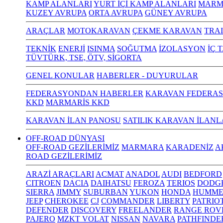
KAMP ALANLARI
YURT İÇİ KAMP ALANLARI
MARM
KUZEY AVRUPA
ORTA AVRUPA
GÜNEY AVRUPA
ARAÇLAR
MOTOKARAVAN
ÇEKME KARAVAN
TRA
TEKNİK
ENERJİ
ISINMA
SOĞUTMA
İZOLASYON
İÇ 
TÜVTÜRK, TSE, ÖTV, SİGORTA
GENEL KONULAR
HABERLER - DUYURULAR
FEDERASYONDAN HABERLER
KARAVAN FEDERAS
KKD
MARMARİS KKD
KARAVAN İLAN PANOSU
SATILIK KARAVAN İLANL
OFF-ROAD DÜNYASI
OFF-ROAD GEZİLERİMİZ
MARMARA
KARADENİZ
A
ROAD GEZİLERİMİZ
ARAZİ ARAÇLARI
ACMAT
ANADOL
AUDI
BEDFORD
CITROEN
DACIA
DAIHATSU
FEROZA
TERIOS
DODG
SIERRA
JIMMY
SUBURBAN
YUKON
HONDA
HUMME
JEEP
CHEROKEE
CJ
COMMANDER
LIBERTY
PATRIO
DEFENDER
DISCOVERY
FREELANDER
RANGE ROV
PAJERO
MZKT VOLAT
NISSAN
NAVARA
PATHFINDE