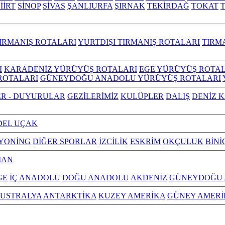
İİRT
SİNOP
SİVAS
ŞANLIURFA
ŞIRNAK
TEKİRDAĞ
TOKAT
IRMANIŞ ROTALARI
YURTDIŞI TIRMANIŞ ROTALARI
TIRM
I
KARADENİZ YÜRÜYÜŞ ROTALARI
EGE YÜRÜYÜŞ ROTAL
ROTALARI
GÜNEYDOĞU ANADOLU YÜRÜYÜŞ ROTALARI
R - DUYURULAR
GEZİLERİMİZ
KULÜPLER
DALIŞ
DENİZ 
EL UÇAK
YONİNG
DİĞER SPORLAR
İZCİLİK
ESKRİM
OKÇULUK
BİNİ
MAN
GE
İÇ ANADOLU
DOĞU ANADOLU
AKDENİZ
GÜNEYDOĞU
USTRALYA
ANTARKTİKA
KUZEY AMERİKA
GÜNEY AMERİ