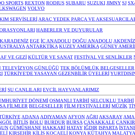
O SPORTS
REXTON
RODIUS
SUBARU
SUZUKI
JIMNY
SJ
SX
LKSWAGEN
VOLVO
KIM SERVİSLERİ
ARAÇ YEDEK PARÇA VE AKSESUARCILA
TORASYONLARI
HABERLER VE DUYURULAR
KARADENİZ
EGE
İÇ ANADOLU
DOĞU ANADOLU
AKDENİ
USTRALYA
ANTARKTİKA
KUZEY AMERİKA
GÜNEY AMERİ
AF VE GEZİ
KÜLTÜR VE SANAT
FESTİVAL VE ŞENLİKLER
N TELEVİZYON GÜNLÜĞÜ
TEK BÖLÜMLÜK BELGESELLER
I
TÜRKİYE'DE YAŞAYAN GEZENBİLİR ÜYELERİ
YURTDIŞI
ERİ
SU CANLILARI
EVCİL HAYVANLARIMIZ
UMHURİYET DÖNEMİ
OSMANLI TARİHİ
SELÇUKLU TARİHİ
ISA FİLMLER
BELGESELLER
FİLM FESTİVALLERİ
MÜZİK
Tİ
L TÜRKİYE
ADANA
ADIYAMAN
AFYON
AĞRI
AKSARAY
AMA
NGÖL
BİTLİS
BOLU
BURDUR
BURSA
ÇANAKKALE
ÇANKIR
SUN
GÜMÜŞHANE
HAKKARİ
HATAY
IĞDIR
ISPARTA
İSTAN
ELİ
KIRŞEHİR
KİLİS
KOCAELİ
KONYA
KÜTAHYA
MALATY