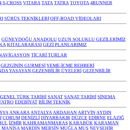
4 S-CROSS
VITARA
TATA
TATRA
TOYOTA
4RUNNER
RI
SÜRÜŞ TEKNİKLERİ
OFF-ROAD VİDEOLARI
Z
GÜNEYDOĞU ANADOLU
UZUN SOLUKLU GEZİLERİMİZ
KA
KITALARARASI
GEZİ PLANLARIMIZ
NAVİGASYON
TİCARİ TURLAR
GEZGİNİN GURMESİ
YEME-İÇME REHBERİ
NDA YAŞAYAN GEZENBİLİR ÜYELERİ
GEZENBİLİR
GENEL TÜRK TARİHİ
SANAT
SANAT TARİHİ
SİNEMA
YATRO
EDEBİYAT
BİLİM TEKNİK
SYA
ANKARA
ANTALYA
ARDAHAN
ARTVİN
AYDIN
I
ÇORUM
DENİZLİ
DİYARBAKIR
DÜZCE
EDİRNE
ELAZIĞ
BUL
İZMİR
KAHRAMANMARAŞ
KARABÜK
KARAMAN
A
MANİSA
MARDİN
MERSİN
MUĞLA
MUŞ
NEVŞEHİR