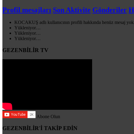
Profil mesajları
Son Aktivite
Gönderiler
H
KOCAKUŞ adlı kullanıcının profili hakkında henüz mesaj yok
Yükleniyor…
Yükleniyor…
Yükleniyor…
GEZENBİLİR TV
Abone Olun
GEZENBİLİR'İ TAKİP EDİN