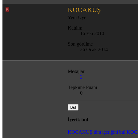
KOCAKUŞ
K
Yeni Üye
Katılım
16 Eki 2010
Son görülme
26 Ocak 2014
Mesajlar
2
Tepkime Puanı
0
Bul
İçerik bul
KOCAKUŞ tüm içeriğini bul
KOCA