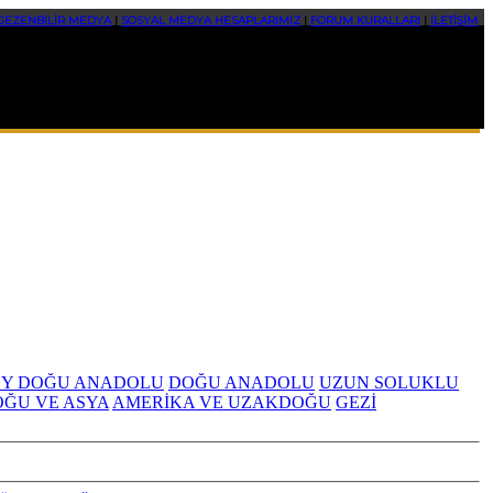
GEZENBİLİR MEDYA
|
SOSYAL MEDYA HESAPLARIMIZ
|
FORUM KURALLARI
|
İLETİŞİM
Y DOĞU ANADOLU
DOĞU ANADOLU
UZUN SOLUKLU
OĞU VE ASYA
AMERİKA VE UZAKDOĞU
GEZİ