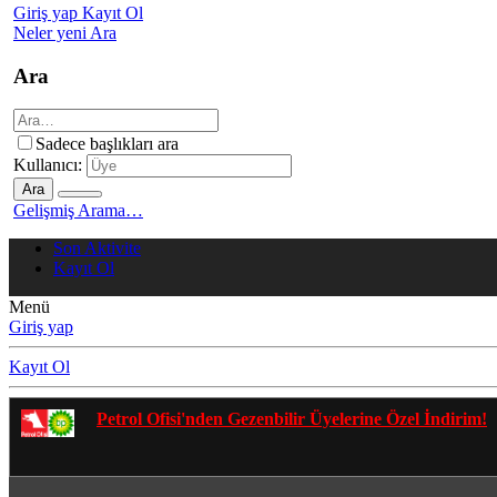
Giriş yap
Kayıt Ol
Neler yeni
Ara
Ara
Sadece başlıkları ara
Kullanıcı:
Ara
Gelişmiş Arama…
Son Aktivite
Kayıt Ol
Menü
Giriş yap
Kayıt Ol
Gezenbilir Whatsapp Grupları'na Katılmak İçin Tıkl