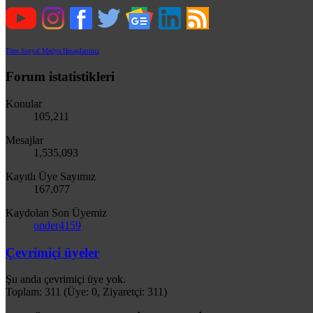
Tüm Sosyal Medya Hesaplarımız
Forum istatistikleri
Konular
105,211
Mesajlar
1,535,093
Kayıtlı Üye Sayımız
167,077
Kaydolan Son Üyemiz
onder4159
Çevrimiçi üyeler
Şu anda çevrimiçi üye yok.
Toplam: 311 (Üye: 0, Ziyaretçi: 311)