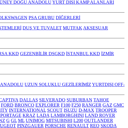
GÜNEY DOĞU ANADOLU
YURT DIŞI KAMP ALANLARI
OLKSWAGEN
PSA GRUBU
DİĞERLERİ
İSTEMLERİ
DUŞ VE TUVALET
MUTFAK
AKSESUAR
RSA KKD
GEZENBİLİR DSGKD
İSTANBUL KKD
İZMİR
 ANADOLU
UZUN SOLUKLU GEZİLERİMİZ
YURTDIŞI OFF-
CAPTIVA
DALLAS
SILVERADO
SUBURBAN
TAHOE
FORD
BRONCO
EXPLORER
F100
F250
RANGER
GAZ
GMC
NITY
INTERNATIONAL
SCOUT
ISUZU
D-MAX
TROOPER
SPORTAGE
KRAZ
LADA
LAMBORGHINI
LAND ROVER
NZ
G
GL
ML
UNIMOG
MITSUBISHI
L200
OUTLANDER
EUGEOT
PINZGAUER
PORSCHE
RENAULT
REO
SKODA