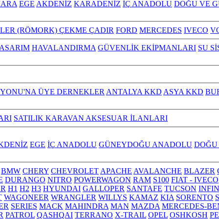
ARA
EGE
AKDENİZ
KARADENİZ
İÇ ANADOLU
DOĞU VE 
ILER (RÖMORK) ÇEKME ÇADIR
FORD
MERCEDES
IVECO
V
TASARIM
HAVALANDIRMA
GÜVENLİK EKİPMANLARI
SU S
YONU'NA ÜYE DERNEKLER
ANTALYA KKD
ASYA KKD
BU
ARI
SATILIK KARAVAN AKSESUAR İLANLARI
KDENİZ
EGE
İÇ ANADOLU
GÜNEYDOĞU ANADOLU
DOĞU
BMW
CHERY
CHEVROLET
APACHE
AVALANCHE
BLAZER
E
DURANGO
NITRO
POWERWAGON
RAM
S100
FIAT - IVECO
R
H1
H2
H3
HYUNDAI
GALLOPER
SANTAFE
TUCSON
INFI
T
WAGONEER
WRANGLER
WILLYS
KAMAZ
KIA
SORENTO
ER
SERIES
MACK
MAHINDRA
MAN
MAZDA
MERCEDES-BE
R
PATROL
QASHQAI
TERRANO
X-TRAIL
OPEL
OSHKOSH
P