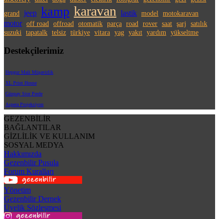
karavan
kamp
jeep
lastik
grand
model
motokaravan
motor
off road
offroad
otomatik
parça
road
rover
saat
şarj
satılık
suzuki
tapatalk
telsiz
türkiye
vitara
yag
yakıt
yardım
yükseltme
Destekçilerimiz
Hepgur Mali Müşavirlik
XL Print House
Günpay Stor Perde
Aspera Projeksiyon
GEZENBİLİR
BAĞLANTILAR
GİZLİLİK VE KULLANIM
SOSYAL MEDYA
Hakkımızda
Gezenbilir Pusula
Forum Kuralları
Yönetim
Gezenbilir Dernek
Üyelik Sözleşmesi