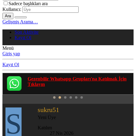
Sadece başlıkları ara
Kullanıcı:
Ara
Gelişmiş Arama…
Son Aktivite
Kayıt Ol
Menü
Giriş yap
Kayıt Ol
Gezenbilir Whatsapp Grupları'na Katılmak İçin
Tıklayın
sukru51
S
Yeni Üye
Katılım
27 Nis 2026