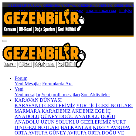
GEZENBİLİR PUSULA
|
GEZENBİLİR PORTAL
|
GEZENBİLİR DERNEK
|
GEZENBİLİR
MEDYA
|
SOSYAL MEDYA HESAPLARIMIZ
|
FORUM KURALLARI
|
İLETİŞİM
Forum
Yeni Mesajlar
Forumlarda Ara
Yeni
Yeni mesajlar
Yeni profil mesajları
Son Aktiviteler
KARAVAN DÜNYASI
KARAVANLI GEZİLERİMİZ
YURT İÇİ GEZİ NOTLARI
MARMARA
KARADENİZ
AKDENİZ
EGE
İÇ
ANADOLU
GÜNEY DOĞU ANADOLU
DOĞU
ANADOLU
UZUN SOLUKLU GEZİLERİMİZ
YURT
DIŞI GEZİ NOTLARI
BALKANLAR
KUZEY AVRUPA
ORTA AVRUPA
GÜNEY AVRUPA
ORTA DOĞU VE