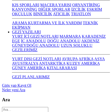
KIŞ SPORLARI
MACERA YARIŞI
ORYANTİRİNG
KANYONİNG
DİĞER SPORLAR
İZCİLİK
ESKRİM
OKÇULUK
BİNİCİLİK
ATICILIK
TRIATLON
ARAMA KURTARMA VE İLK YARDIM
TEKNİK
EKİPMAN
GEZİ YAZILARI
YURT İÇİ GEZİ NOTLARI
MARMARA
KARADENİZ
EGE
İÇ ANADOLU
DOĞU ANADOLU
AKDENİZ
GÜNEYDOĞU ANADOLU
UZUN SOLUKLU
GEZİLERİMİZ
YURT DIŞI GEZİ NOTLARI
AVRUPA
AFRİKA
ASYA
AVUSTRALYA
ANTARKTİKA
KUZEY AMERİKA
GÜNEY AMERİKA
KITALARARASI
GEZİ PLANLARIMIZ
Giriş yap
Kayıt Ol
Neler yeni
Ara
Ara