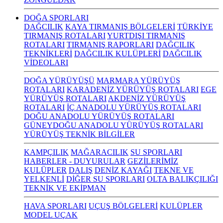
DOĞA SPORLARI
DAĞCILIK
KAYA TIRMANIŞ BÖLGELERİ
TÜRKİYE
TIRMANIŞ ROTALARI
YURTDIŞI TIRMANIŞ
ROTALARI
TIRMANIŞ RAPORLARI
DAĞCILIK
TEKNİKLERİ
DAĞCILIK KULÜPLERİ
DAĞCILIK
VİDEOLARI
DOĞA YÜRÜYÜŞÜ
MARMARA YÜRÜYÜŞ
ROTALARI
KARADENİZ YÜRÜYÜŞ ROTALARI
EGE
YÜRÜYÜŞ ROTALARI
AKDENİZ YÜRÜYÜŞ
ROTALARI
İÇ ANADOLU YÜRÜYÜŞ ROTALARI
DOĞU ANADOLU YÜRÜYÜŞ ROTALARI
GÜNEYDOĞU ANADOLU YÜRÜYÜŞ ROTALARI
YÜRÜYÜŞ TEKNİK BİLGİLER
KAMPÇILIK
MAĞARACILIK
SU SPORLARI
HABERLER - DUYURULAR
GEZİLERİMİZ
KULÜPLER
DALIŞ
DENİZ KAYAĞI
TEKNE VE
YELKENLİ
DİĞER SU SPORLARI
OLTA BALIKÇILIĞI
TEKNİK VE EKİPMAN
HAVA SPORLARI
UÇUŞ BÖLGELERİ
KULÜPLER
MODEL UÇAK