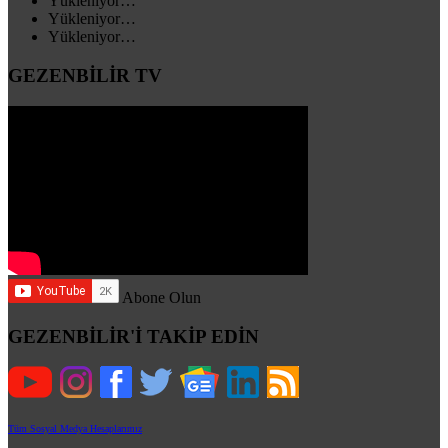
Yükleniyor…
Yükleniyor…
Yükleniyor…
GEZENBİLİR TV
Abone Olun
GEZENBİLİR'İ TAKİP EDİN
Tüm Sosyal Medya Hesaplarımız