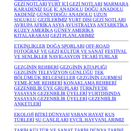
GEZİ NOTLARI
YURT İÇİ GEZİ NOTLARI
MARMARA
KARADENİZ
EGE
İÇ ANADOLU
DOĞU ANADOLU
AKDENİZ
GÜNEYDOĞU ANADOLU
UZUN
SOLUKLU GEZİLERİMİZ
YURT DIŞI GEZİ NOTLARI
AVRUPA
AFRİKA
ASYA
AVUSTRALYA
ANTARKTİKA
KUZEY AMERİKA
GÜNEY AMERİKA
KITALARARASI
GEZİ PLANLARIMIZ
ETKİNLİKLER
DOĞA SPORLARI
OFF-ROAD
FOTOĞRAF VE GEZİ
KÜLTÜR VE SANAT
FESTİVAL
VE ŞENLİKLER
NAVİGASYON
TİCARİ TURLAR
GEZGİNİN REHBERİ
GEZGİNİN KİTAPLIĞI
GEZGİNİN TELEVİZYON GÜNLÜĞÜ
TEK
BÖLÜMLÜK BELGESELLER
GEZGİNİN GURMESİ
YEME-İÇME REHBERİ
KONAKLAMA REHBERİ
GEZENBİLİR ÜYE GRUPLARI
TÜRKİYE'DE
YAŞAYAN GEZENBİLİR ÜYELERİ
YURTDIŞINDA
YAŞAYAN GEZENBİLİR ÜYELERİ
GEZENBİLİR
ANKETLERİ
EKOLOJİ
BİTKİ DÜNYASI
YABAN HAYAT
KUŞ
TÜRLERİ
SU CANLILARI
EVCİL HAYVANLARIMIZ
TARİH KÜLTÜR VE SANAT
TARİH
DÜNYA TARİHİ