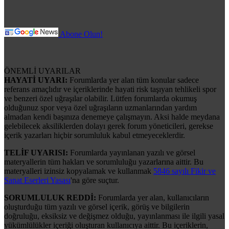
Abone Olun!
ÖNEMLİ UYARILAR
HAYATİ UYARI:
Forumlarda yer alan tüm konular sadece
referans amaçlıdır ve içeriklerinde hayati risk taşıyan tehlikeli spor
ve benzeri özel uğraşılar olabilir. Lütfen forumlarda okumuş
olduğunuz spor veya özel uğraşıların uzmanlarından yardım
almadan kendi başınıza denemeye çalışmayın. Aksi halde meydana
gelebilecek aksiliklerden dolayı gerek forum yöneticileri, gerekse
içerik yazarları hiçbir sorumluluk kabul etmeyeceklerdir.
TELİF UYARISI:
Forumlarda yayınlanan yazılı ve görsel
materyallerin tüm hakları ve sorumluluğu yazarlarına aittir. Bu
materyalleri izinsiz kopyalamak ve kullanmak
5846 sayılı Fikir ve
Sanat Eserleri Yasası
'na göre suçtur.
SORUMLULUK REDDİ:
Forumlarda yer alan, kullanıcıların
oluşturduğu tüm yazılı ve görsel içerik, görüş ve bilgilerin
doğruluğu, eksiksiz ve değişmez olduğu, yayınlanması ile ilgili yasal
yükümlülükler içeriği oluşturan kullanıcıya aittir. Bu içeriklerin,