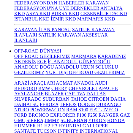
FEDERASYONDAN HABERLER
KARAVAN
FEDERASYONU'NA ÜYE DERNEKLER
ANTALYA
KKD
ASYA KKD
BURSA KKD
GEZENBİLİR DSGKD
İSTANBUL KKD
İZMİR KKD
MARMARİS KKD
KARAVAN İLAN PANOSU
SATILIK KARAVAN
İLANLARI
SATILIK KARAVAN AKSESUAR
İLANLARI
OFF-ROAD DÜNYASI
OFF-ROAD GEZİLERİMİZ
MARMARA
KARADENİZ
AKDENİZ
EGE
İÇ ANADOLU
GÜNEYDOĞU
ANADOLU
DOĞU ANADOLU
UZUN SOLUKLU
GEZİLERİMİZ
YURTDIŞI OFF-ROAD GEZİLERİMİZ
ARAZİ ARAÇLARI
ACMAT
ANADOL
AUDI
BEDFORD
BMW
CHERY
CHEVROLET
APACHE
AVALANCHE
BLAZER
CAPTIVA
DALLAS
SILVERADO
SUBURBAN
TAHOE
CITROEN
DACIA
DAIHATSU
FEROZA
TERIOS
DODGE
DURANGO
NITRO
POWERWAGON
RAM
S100
FIAT - IVECO
FORD
BRONCO
EXPLORER
F100
F250
RANGER
GAZ
GMC
SIERRA
JIMMY
SUBURBAN
YUKON
HONDA
HUMMER
H1
H2
H3
HYUNDAI
GALLOPER
SANTAFE
TUCSON
INFINITY
INTERNATIONAL