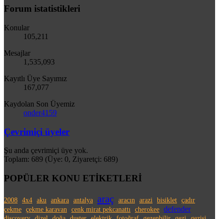
Forum istatistikleri
Konular
105,211
Mesajlar
1,535,093
Kayıtlı Üye Sayımız
167,077
Kaydolan Son Üyemiz
onder4159
Çevrimiçi üyeler
Şu anda çevrimiçi üye yok.
Toplam: 689 (Üye: 0, Ziyaretçi: 689)
POPÜLER KONU ETİKETLERİ
araç
2008
4x4
aku
ankara
antalya
aracın
arazi
bisiklet
çadır
defender
çekme
çekme karavan
cenk mirat pekcanattı
cherokee
discovery
dizel
doğa
duster
elektrik
fotoğraf
gezenbilir
gezi
gezisi