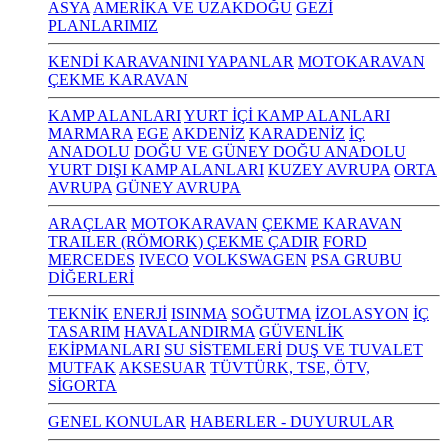
ASYA
AMERİKA VE UZAKDOĞU
GEZİ
PLANLARIMIZ
KENDİ KARAVANINI YAPANLAR
MOTOKARAVAN
ÇEKME KARAVAN
KAMP ALANLARI
YURT İÇİ KAMP ALANLARI
MARMARA
EGE
AKDENİZ
KARADENİZ
İÇ
ANADOLU
DOĞU VE GÜNEY DOĞU ANADOLU
YURT DIŞI KAMP ALANLARI
KUZEY AVRUPA
ORTA
AVRUPA
GÜNEY AVRUPA
ARAÇLAR
MOTOKARAVAN
ÇEKME KARAVAN
TRAILER (RÖMORK) ÇEKME ÇADIR
FORD
MERCEDES
IVECO
VOLKSWAGEN
PSA GRUBU
DİĞERLERİ
TEKNİK
ENERJİ
ISINMA
SOĞUTMA
İZOLASYON
İÇ
TASARIM
HAVALANDIRMA
GÜVENLİK
EKİPMANLARI
SU SİSTEMLERİ
DUŞ VE TUVALET
MUTFAK
AKSESUAR
TÜVTÜRK, TSE, ÖTV,
SİGORTA
GENEL KONULAR
HABERLER - DUYURULAR