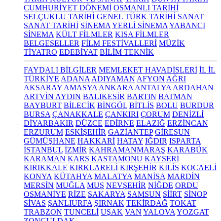
CUMHURİYET DÖNEMİ
OSMANLI TARİHİ
SELÇUKLU TARİHİ
GENEL TÜRK TARİHİ
SANAT
SANAT TARİHİ
SİNEMA
YERLİ SİNEMA
YABANCI
SİNEMA
KÜLT FİLMLER
KISA FİLMLER
BELGESELLER
FİLM FESTİVALLERİ
MÜZİK
TİYATRO
EDEBİYAT
BİLİM TEKNİK
FAYDALI BİLGİLER
MEMLEKET HAVADİSLERİ
İL İL
TÜRKİYE
ADANA
ADIYAMAN
AFYON
AĞRI
AKSARAY
AMASYA
ANKARA
ANTALYA
ARDAHAN
ARTVİN
AYDIN
BALIKESİR
BARTIN
BATMAN
BAYBURT
BİLECİK
BİNGÖL
BİTLİS
BOLU
BURDUR
BURSA
ÇANAKKALE
ÇANKIRI
ÇORUM
DENİZLİ
DİYARBAKIR
DÜZCE
EDİRNE
ELAZIĞ
ERZİNCAN
ERZURUM
ESKİŞEHİR
GAZİANTEP
GİRESUN
GÜMÜŞHANE
HAKKARİ
HATAY
IĞDIR
ISPARTA
İSTANBUL
İZMİR
KAHRAMANMARAŞ
KARABÜK
KARAMAN
KARS
KASTAMONU
KAYSERİ
KIRIKKALE
KIRKLARELİ
KIRŞEHİR
KİLİS
KOCAELİ
KONYA
KÜTAHYA
MALATYA
MANİSA
MARDİN
MERSİN
MUĞLA
MUŞ
NEVŞEHİR
NİĞDE
ORDU
OSMANİYE
RİZE
SAKARYA
SAMSUN
SİİRT
SİNOP
SİVAS
ŞANLIURFA
ŞIRNAK
TEKİRDAĞ
TOKAT
TRABZON
TUNCELİ
UŞAK
VAN
YALOVA
YOZGAT
ZONGULDAK