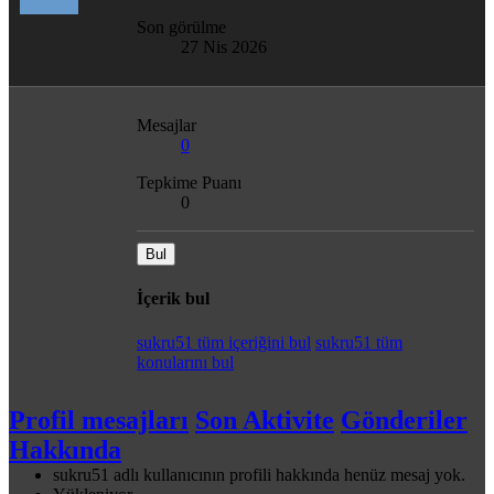
Son görülme
27 Nis 2026
Mesajlar
0
Tepkime Puanı
0
Bul
İçerik bul
sukru51 tüm içeriğini bul
sukru51 tüm
konularını bul
Profil mesajları
Son Aktivite
Gönderiler
Hakkında
sukru51 adlı kullanıcının profili hakkında henüz mesaj yok.