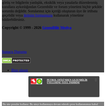
görüş ve bilgilerin yanlışlık, eksiklik veya yasalarla düzenlenmiş
kurallara aykırılığından Gezenbilir ve forum yönetimi hiçbir şekilde
sorumlu değildir. Sorularınız için içeriği oluşturan üye ile irtibata
geçebilir veya
iletişim formumuzu
kullanarak yönetime
bildirebilirsiniz.
Copyright © 1999 - 2026
GezenBilir Medya
Sunucu Durumu
Bize ulaşın
PETROL OFİSİ'NDEN GEZENBİLİR
ÜYELERİNE ÖZEL İNDİRİM!
Bu site çerezler kullanır. Bu siteyi kullanmaya devam ederek çerez kullanımımızı kabul