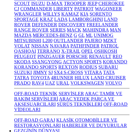
SCOUT
ISUZU
D-MAX
TROOPER
JEEP
CHEROKEE
CJ
COMMANDER
LIBERTY
PATRIOT
WAGONEER
WRANGLER
WILLYS
KAMAZ
KIA
SORENTO
SPORTAGE
KRAZ
LADA
LAMBORGHINI
LAND
ROVER
DEFENDER
DISCOVERY
FREELANDER
RANGE ROVER
SERIES
MACK
MAHINDRA
MAN
MAZDA
MERCEDES-BENZ
G
GL
ML
UNIMOG
MITSUBISHI
L200
OUTLANDER
PAJERO
MZKT
VOLAT
NISSAN
NAVARA
PATHFINDER
PATROL
QASHQAI
TERRANO
X-TRAIL
OPEL
OSHKOSH
PEUGEOT
PINZGAUER
PORSCHE
RENAULT
REO
SKODA
SSANGYONG
ACTYON SPORTS
KORANDO
KORANDO SPORTS
REXTON
RODIUS
SUBARU
SUZUKI
JIMNY
SJ
SX4 S-CROSS
VITARA
TATA
TATRA
TOYOTA
4RUNNER
HILUX
LAND CRUISER
PRADO
RAV4
UAZ
URAL
VOLKSWAGEN
VOLVO
OFF-ROAD TEKNİK
SERVİSLER
ARAÇ TAMİR VE
BAKIM SERVİSLERİ
ARAÇ YEDEK PARÇA VE
AKSESUARCILARI
SÜRÜŞ TEKNİKLERİ
OFF-ROAD
VİDEOLARI
OFF-ROAD GARAJ
KLASİK OTOMOBİLLER VE
RESTORASYONLARI
HABERLER VE DUYURULAR
GEZGİNİN DÜNYASI